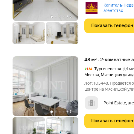
камня. Состояние идеаль
Капиталъ-Недв
изолированы, кухня с ос
агентство
со всей мебелью и
+
6
Показать телефон
48 м² · 2-комнатные 
Тургеневская
4 ми
Москва
,
Мясницкая улиц
Лот: 105448. Продается
центре на Мясницкой ули
сотрудников предусмотр
группа и общие зоны. Ря
Point Estate, а
центра Москвы - кафе,
+
8
Показать телефон