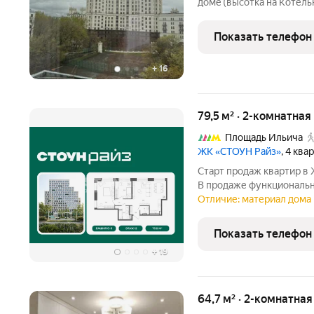
дoмe (высотка на Котел
Презентабельные соседи.
парковкой, спортивными,
Показать телефон
отдельная площадка для
+
16
79,5 м² · 2-комнатная
Площадь Ильича
ЖК «СТОУН Райз»
, 4 ква
Старт продаж квартир в
В продаже функциональна
кухней-гостиной и двум
Отличие: материал дома 
дизайн-решения, идеаль
только планируют
Показать телефон
+
19
64,7 м² · 2-комнатна