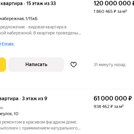
120 000 000
я квартира · 15 этаж из 33
1 860 465 ₽ за м²
 набережная
,
1/15кБ
редложение - видовая квартира в
кой набережной. В квартире проведены
овительные работы. Сохранены
 Estate,
на, двери, лепнина, плитка. В ближайшее
Написать
31 минуту назад
61 000 000
₽
квартира · 3 этаж из 9
938 462 ₽ за м²
н.
реулок
,
10
м ремонтом в красивом фасадном доме.
выполнен с приминением натурального