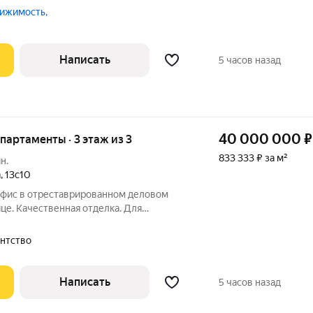
ное, никто не жил. Комнаты
ижимость,
тровом, санузел раздельный. продается
Написать
5 часов назад
40 000 000
₽
апартаменты · 3 этаж из 3
833 333 ₽ за м²
н.
а
,
13с10
 офис в отреставрированном деловом
це. Качественная отделка. Для
ена кухня. Презентабельная входная
дом вся инфраструктура исторического
гентство
Написать
5 часов назад