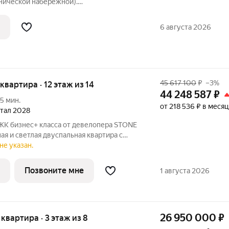
ьнической набережной).
 Закрытая территория (4 въезда) с
 детской, площадками, есть сквер и
6 августа 2026
 выгула
45 617 100
₽
–3%
 квартира · 12 этаж из 14
44 248 587
₽
5 мин.
от 218 536 ₽ в месяц
ртал 2028
 ЖК бизнес+ класса от девелопера STONE
я и светлая двуспальная квартира с
я спальнями для реализации любого
не указан.
но подходящая молодым парам, которые
Позвоните мне
1 августа 2026
26 950 000
₽
я квартира · 3 этаж из 8