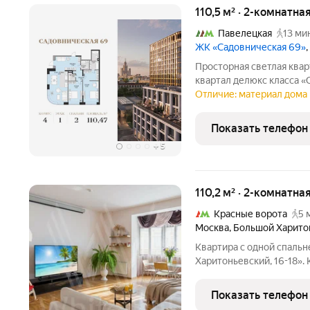
110,5 м² · 2-комнатна
Павелецкая
13 ми
ЖК «Садовническая 69»
Просторная светлая квар
квартал делюкс класса «
Уникальный адрес в сердце Москвы первая 
Отличие: материал дома 
набережной, золотой ост
сочетаются с
Показать телефон
+
5
110,2 м² · 2-комнатна
Красные ворота
5 
Москва
,
Большой Харито
Квартира с одной спаль
Харитоньевский, 16-18».
на втором этаже. Выполн
светлых спокойных тона
Показать телефон
кондиционирования.