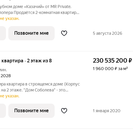
убном доме «Казачий» от MR Private.
лопера Продаётся 2-комнатная квартира
из 9. «Казачий» новый клубный
не указан.
положенный в историческом центре,
Позвоните мне
5 августа 2026
230 535 200
₽
я квартира · 2 этаж из 8
1 960 000 ₽ за м²
мин.
л 2028
ира квартира в строящемся доме (Корпус
8, на 2 этаже. "Дом Соболева" - это
 класса deluxe, расположенный на тихой
не указан.
 в самом сердце Москвы. Проект
Позвоните мне
1 января 2020