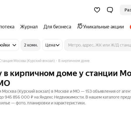
Ра
потека
Журнал
Для бизнеса
Уникальные акции
ройки
2 комн.
Цена
Станция Москва (Курский вокзал)
В кирпичном доме
 в кирпичном доме у станции М
 МО
 Москва (Курский вокзал) в Москве и МО — 153 объявления от аген
 до 945 856 000 ₽ на Яндекс Недвижимости. В нашем каталоге пре
жилье — фото, планировки и характеристики.