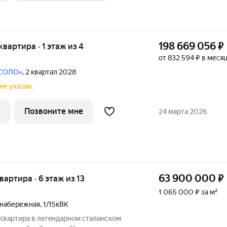
198 669 056
₽
 квартира · 1 этаж из 4
от 832 594 ₽ в меся
 СОЛО»
, 2 квартал 2028
не указан.
Позвоните мне
24 марта 2026
63 900 000
₽
квартира · 6 этаж из 13
1 065 000 ₽ за м²
 набережная
,
1/15кВК
 Kвaртира в легeндаpном сталинском