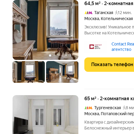
64,5 м² · 2-комнатна
Таганская
12 мин.
Москва
,
Котельническая
Эксклюзив! Уникальное п
Высотке на Котельничес
реставрационно-восстан
Contact Real
оригинальные паркет, ок
агентство
время завершится
+
15
Показать телефон
65 м² · 2-комнатная 
Тургеневская
8 ми
Москва
,
Потаповский пе
Квартира с дизайнерски
Белоснежный интерьер 