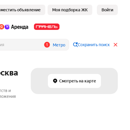
зместить объявление
Моя подборка ЖК
Войти
1
Сохранить поиск
Метро
осква
Смотреть на карте
тств и
дложения