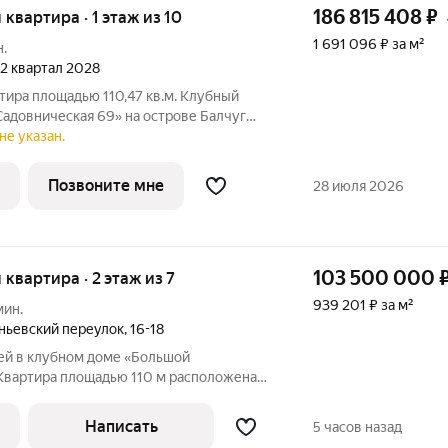
186 815 408
₽
я квартира · 1 этаж из 10
1 691 096 ₽ за м²
н.
, 2 квартал 2028
тира площадью 110,47 кв.м. Клубный
Садовническая 69» на острове Балчуг
линия Садовнической
не указан.
ров Балчуг. Тишина и уединённость
Позвоните мне
28 июля 2026
103 500 000
я квартира · 2 этаж из 7
939 201 ₽ за м²
мин.
ньевский переулок
,
16-18
ней в клубном доме «Большой
 Квартира площадью 110 м расположена
ена отделка в современном стиле в
х. Установлена система индивидуального
Написать
5 часов назад