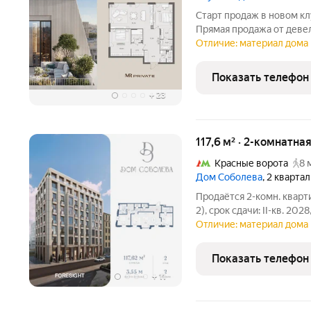
Старт продаж в новом кл
Прямая продажа от деве
общей площадью 123.10 м. Этаж 
Отличие: материал дома 
дом делюкс-класса, рас
вблизи
Показать телефон
+
23
117,6 м² · 2-комнатна
Красные ворота
8 
Дом Соболева
, 2 кварта
Продаётся 2-комн. кварт
2), срок сдачи: II-кв. 202
камерный жилой комплекс
Отличие: материал дома 
и уютной улице Машкова
создавался
Показать телефон
+
11