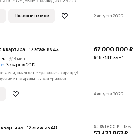
4-й кв. 2028., общей площадью 62.42 кв.м.,
 образцом практичной премиальности и
Позвоните мне
2 августа 2026
67 000 000
₽
я квартира · 17 этаж из 43
646 718 ₽ за м²
пект
14 мин.
ры»
, 3 квартал 2012
е жили, никогда не сдавалась в аренду!
орогих и натуральных материалов.
одается с мебелью бренда baxter. Сплит
ль, управление в каждой комнате.
4 августа 2026
62 851 600
₽
–15%
я квартира · 12 этаж из 40
53 423 862
₽