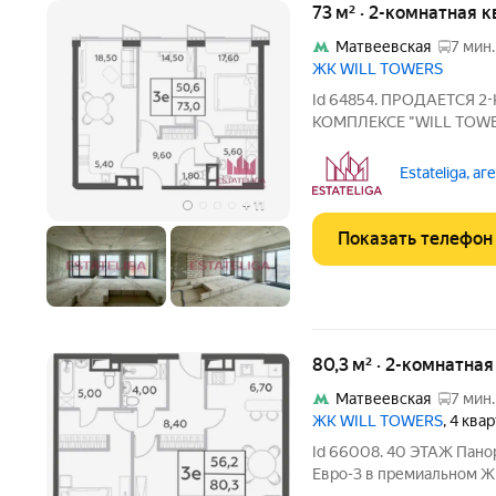
73 м² · 2-комнатная 
Матвеевская
7 мин.
ЖК WILL TOWERS
Id 64854. ПРОДАЕТСЯ
КОМПЛЕКСЕ "WILL TOWE
квартиры - 73 м , Высота
2,7 м., предусмотрена ф
Estateliga, а
открываются фантастич
+
11
Показать телефон
80,3 м² · 2-комнатна
Матвеевская
7 мин.
ЖК WILL TOWERS
, 4 ква
Id 66008. 40 ЭТАЖ Панорамный вид на МГУ и центр Москвы
Евро-3 в премиальном ЖК