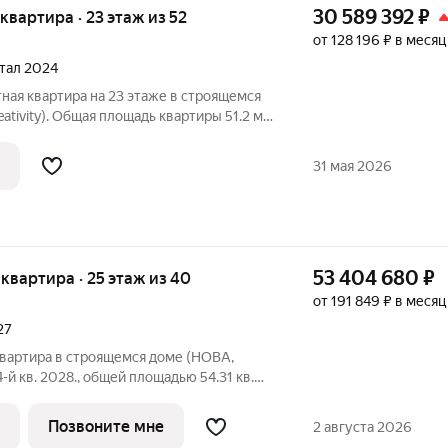
30 589 392
₽
я квартира · 23 этаж из 52
от 128 196 ₽ в месяц
ртал 2024
ная квартира на 23 этаже в строящемся
vity). Общая площадь квартиры 51.2 м2
.Устанавливаются премиальные окна
теклением с функцией проветривания,
31 мая 2026
53 404 680
₽
я квартира · 25 этаж из 40
от 191 849 ₽ в месяц
27
квартира в строящемся доме (НОВА,
4-й кв. 2028., общей площадью 54.31 кв.м.,
 образцом практичной премиальности и
Позвоните мне
2 августа 2026