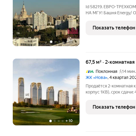
Id 58219. ЕВРО-ТРЕХ
НА МГУ! Башня Energy/ О
потолков 3.1м., просторн
собственной гардеробно
Показать телефон
Высота панорамных окон
+
17
67,5 м² · 2-комнатна
Поклонная
14 мин.
ЖК «Нова»
, 4 квартал 20
Продаётся 2-комнатная 
корпус 1КВ), срок сдачи: 
на 5 этаже. «Нова» это квартиры и пентхаусы в самом зеленом
районе Москвы, ставшие
Показать телефон
+
10