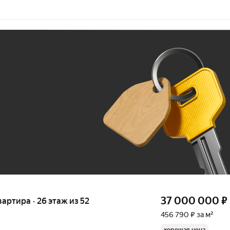
Ж
До 100 тыс. ₽
37 000 000
₽
квартира · 26 этаж из 52
456 790 ₽ за м²