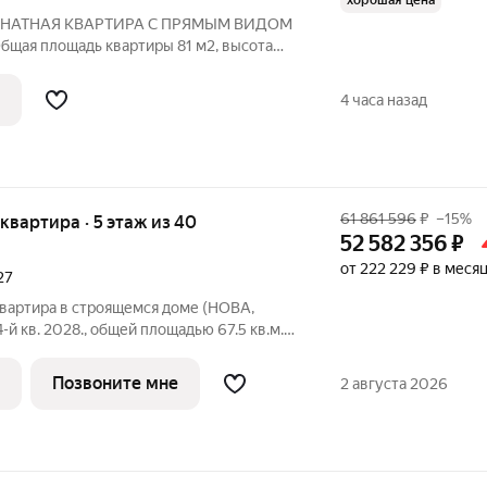
хорошая цена
КОМНАТНАЯ КВАРТИРА С ПРЯМЫМ ВИДОМ
бщая площадь квартиры 81 м2, высота
ая кухня-гостиная, мастер-спальня с
й и полноценной ванной комнатой.
4 часа назад
61 861 596
₽
–15%
я квартира · 5 этаж из 40
52 582 356
₽
от 222 229 ₽ в меся
27
квартира в строящемся доме (НОВА,
4-й кв. 2028., общей площадью 67.5 кв.м.,
 образцом практичной премиальности и
Позвоните мне
2 августа 2026