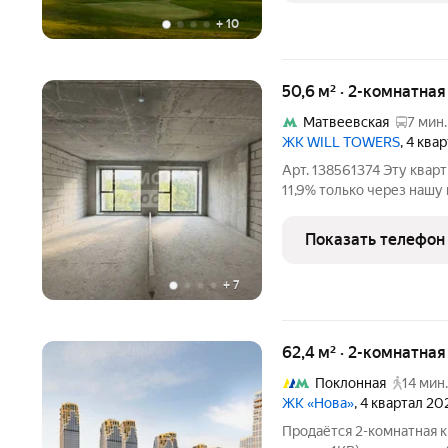
+
10
50,6 м² · 2-комнатна
Матвеевская
7 мин.
ЖК WILL TOWERS
, 4 ква
Арт. 138561374 Эту квар
11,9% только через нашу
покупают квадратные метры. В лучших 
ощущение пространства,
Показать телефон
Эта квартира
+
7
62,4 м² · 2-комнатна
Поклонная
14 мин.
ЖК «Нова»
, 4 квартал 20
Продаётся 2-комнатная 