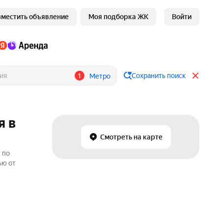
зместить объявление
Моя подборка ЖК
Войти
1
Сохранить поиск
Метро
я в
Смотреть на карте
 по
ью от