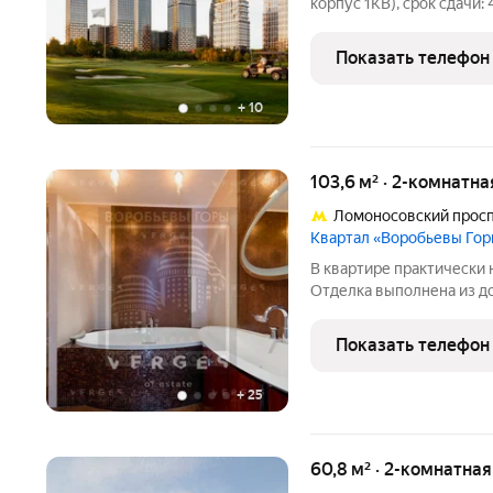
корпус 1КВ), срок сдачи: 
на 3 этаже. «Нова» это квартиры и пентхаусы в самом зеленом
районе Москвы, ставшие
Показать телефон
+
10
103,6 м² · 2-комнатна
Ломоносовский прос
Квартал «Воробьевы Го
В квартире практически н
Отделка выполнена из д
Бытовая техника neff. Пр
система - климат контро
Показать телефон
Акустическая
+
25
60,8 м² · 2-комнатна