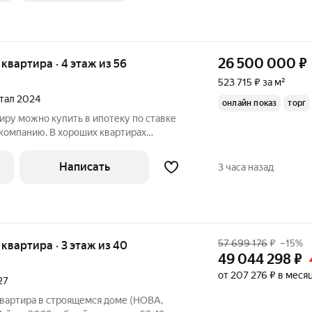
26 500 000
₽
я квартира · 4 этаж из 56
523 715 ₽ за м²
ртал 2024
онлайн показ
торг
тиру можно купить в ипотеку по ставке
 компанию. В хороших квартирах
вид из окна, тишину и
 которое невозможно создать ремонтом.
Написать
3 часа назад
57 699 176
₽
–15%
я квартира · 3 этаж из 40
49 044 298
₽
от 207 276 ₽ в меся
27
квартира в строящемся доме (НОВА,