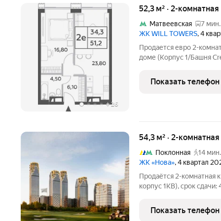
52,3 м² · 2-комнатна
Матвеевская
7 мин.
ЖК WILL TOWERS
, 4 ква
Продается евро 2-комнат
доме (Корпус 1/Башня Creati
и высота потолков 3.1 м
Schuco с панорамным ос
Показать телефон
+
26
54,3 м² · 2-комнатна
Поклонная
14 мин.
ЖК «Нова»
, 4 квартал 20
Продаётся 2-комнатная 
корпус 1КВ), срок сдачи: 
на 25 этаже. «Нова» это квартиры и пентхаусы в самом зеленом
районе Москвы, ставшие
Показать телефон