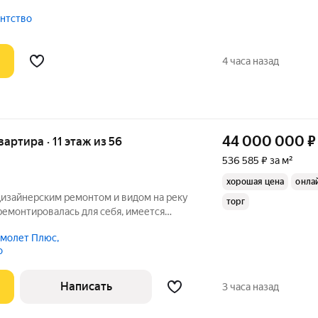
ванных
с-класса. Из окон этой квартиры откры
гентство
4 часа назад
44 000 000
₽
квартира · 11 этаж из 56
536 585 ₽ за м²
хорошая цена
онла
 дизайнерским ремонтом и видом на реку
торг
 ремонтировалась для себя, имеется
екта! продается в связи с покупкой
молет Плюс,
омнатные двери и светильники
о
Написать
3 часа назад