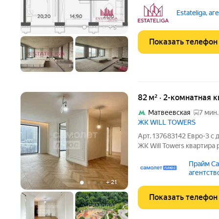
высоких этажах в Раменках один из самых востребо
форматов на рынке бизне
Estateliga, а
ваются впечатляющие
+
5
Показать телефон
82 м² · 2-комнатная 
Матвеевская
7 мин.
ЖК WILL TOWERS
Арт. 137683142 Евро-3 с
ЖК Will Towers квартира
полный пакет дизайн про
Прайм Са
большей площади! Межк
агентств
возможно подобрать
+
21
Показать телефон