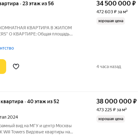
34 500 000
₽
квартира · 23 этаж из 56
472 603 ₽ за м²
хорошая цена
 2-КОМНАТНАЯ КВАРТИРА В ЖИЛОМ
RS" О КВАРТИРЕ: Общая площадь
 потолков - 3.1 м. Высота панорамных окон
ункция проветривания. Из квартиры
гентство
еские
4 часа назад
38 000 000
₽
я квартира · 40 этаж из 52
473 225 ₽ за м²
ртал 2024
хорошая цена
 Will Towers Видовые квартиры на