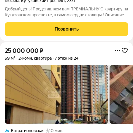
Москва
,
Кутузовский проспект
,
23к1
Добрый день! Представляем вам ПРЕМИАЛЬНУЮ квартиру на
Кутузовском проспекте, в самом сердце столицы ! Описание и
фото соответствуют действительности. ПРО ДОКУМЕНТЫ: -
ДКП более 5 лет - ОДИН СОБСТВЕННИК - Квартира БЕЗ
Позвонить
обременений и долгов -
25 000 000
₽
59 м²
2-комн. квартира
7 этаж из 24
Багратионовская
10 мин.