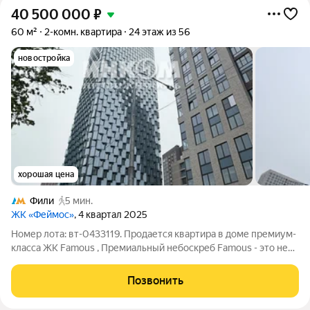
40 500 000
₽
60 м²
2-комн. квартира
24 этаж из 56
новостройка
хорошая цена
Фили
5 мин.
ЖК «Феймос»
, 4 квартал 2025
Номер лота: вт-0433119. Продается квартира в доме премиум-
класса ЖК Famous , Премиальный небоскреб Famous - это не
просто высококлассное жильё, это стиль жизни в самом
сердце закрытого квартала Фили Сити - уникального
Позвонить
городского пространства,