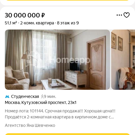
30 000 000
₽
51,1 м²
2-комн. квартира
8 этаж из 9
Студенческая
9 мин.
Москва
,
Кутузовский проспект
,
23к1
Номер лота: 101144. Срочная продажа!!! Хорошая цена!!!
Продаётся 2-комнатная квартира в кирпичном доме с
высокими потолками 3,2 м. Квартира с продуманным
Агентство Яна Шевченко
дизайнерским решением и отделкой из натуральных