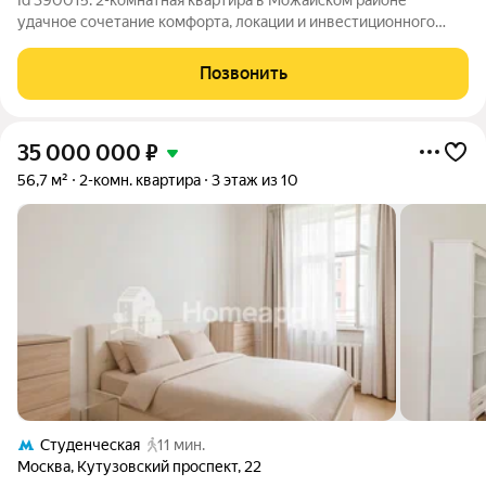
Id 390015. 2-комнатная квартира в Можайском районе
удачное сочетание комфорта, локации и инвестиционного
потенциала Если вы ищете квартиру, в которую можно заехать
сразу после покупки и при этом сохранить высокий потенциал
Позвонить
ликвидности обратите
35 000 000
₽
56,7 м²
2-комн. квартира
3 этаж из 10
Студенческая
11 мин.
Москва
,
Кутузовский проспект
,
22