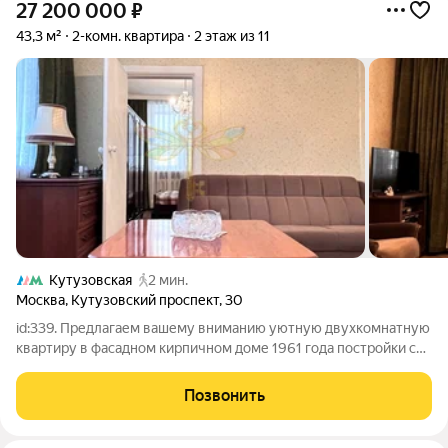
27 200 000
₽
43,3 м²
2-комн. квартира
2 этаж из 11
Кутузовская
2 мин.
Москва
,
Кутузовский проспект
,
30
id:339. Предлагаем вашему вниманию уютную двухкомнатную
квартиру в фасадном кирпичном доме 1961 года постройки с
внутренним сквером. Спокойный и малонаселенный район со
своей набережной местом для прогулок, вблизи Парка
Позвонить
Победы, Поклонной горы,