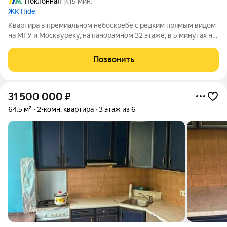
Поклонная
15 мин.
ЖК Hide
Квартира в премиальном небоскрёбе с редким прямым видом
на МГУ и Москвуреку, на панорамном 32 этаже, в 5 минутах на
авто от МоскваСити. Об объекте 2 комнатнаяквартира
продуманной планировки: просторная кухнягостиная и
Позвонить
изолированная спальня, идеальна
31 500 000
₽
64,5 м²
2-комн. квартира
3 этаж из 6