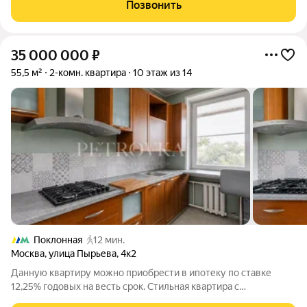
двор. Дом кирпичный, Высота потолков 3.20 м. По
Позвонить
функционалу: кухня, 2 спальни,
35 000 000
₽
55,5 м²
2-комн. квартира
10 этаж из 14
Поклонная
12 мин.
Москва
,
улица Пырьева
,
4к2
Данную квартиру можно приобрести в ипотеку по ставке
12,25% годовых на весть срок. Стильная квартира с
панорамным видом. Преимущества этой квартиры свежий