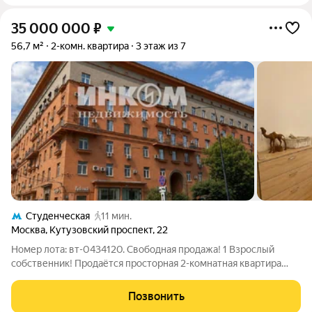
35 000 000
₽
56,7 м²
2-комн. квартира
3 этаж из 7
Студенческая
11 мин.
Москва
,
Кутузовский проспект
,
22
Номер лота: вт-0434120. Свободная продажа! 1 Взрослый
собственник! Продаётся просторная 2-комнатная квартира
распашонка в добротном сталинском доме с высокими
потолками и удачной планировкой. Общая площадь - 56,7 кв. м,
Позвонить
комфортный 3 этаж из 7.