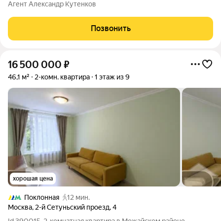
Дорогомилово, локация Кутузовского проспекта! Всего в 5
Агент Александр Кутенков
минут пешком до метро Кутузовская. Идеальная квартира! В
квартире функциональная
Позвонить
16 500 000
₽
46,1 м²
2-комн. квартира
1 этаж из 9
хорошая цена
Поклонная
12 мин.
Москва
,
2-й Сетуньский проезд
,
4