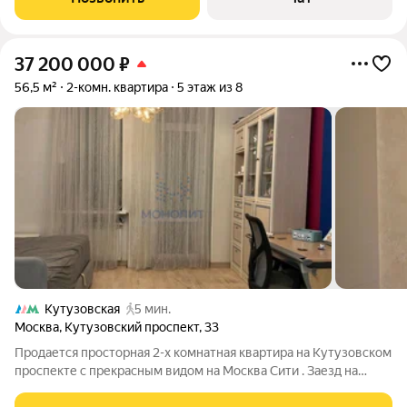
работы. Стены под финишную
37 200 000
₽
56,5 м²
2-комн. квартира
5 этаж из 8
Кутузовская
5 мин.
Москва
,
Кутузовский проспект
,
33
Продается просторная 2-х комнатная квартира на Кутузовском
проспекте с прекрасным видом на Москва Сити . Заезд на
автомобиле через шлагбаум. Окна на две стороны в тихий