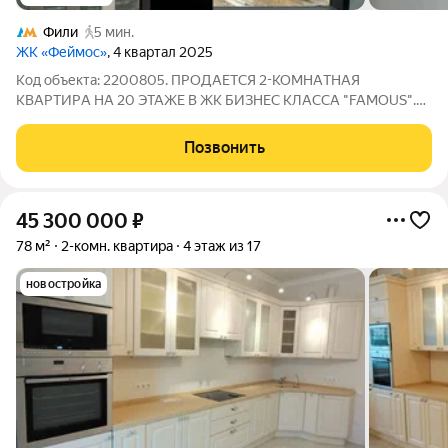
Фили
5 мин.
ЖК «Феймос»
, 4 квартал 2025
Код объекта: 2200805. ПPОДАETСЯ 2-КОMНAТHАЯ
KBАPTИРA HA 20 ЭTAЖЕ В ЖК БИЗНEС КЛAССA "FAMOUS".
Квартира с видом на Москва Сити. ЖК "Famоus" - новый жилой
комплекс бизнес клacca нa сeверo-запaде Mоcквы в 8-
Позвонить
минутной шaгoвой дocтупноcти oт мeтpo Фили.
45 300 000
₽
78 м²
2-комн. квартира
4 этаж из 17
новостройка