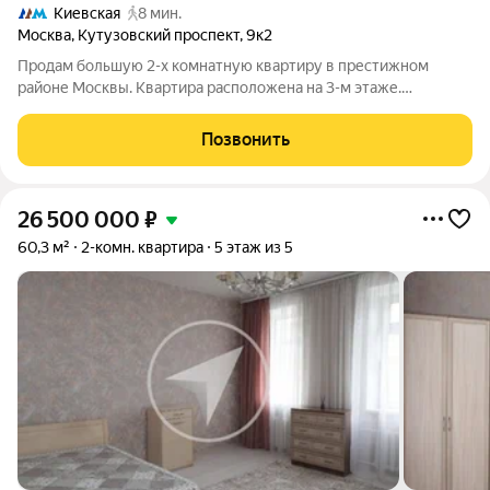
Киевская
8 мин.
Москва
,
Кутузовский проспект
,
9к2
Продам большую 2-х комнатную квартиру в престижном
районе Москвы. Квартира расположена на 3-м этаже.
Качественный кирпичный дом. Высокие потолки. Квартира
требует ремонта. Двери лифта между этажами. Дом во дворе.
Позвонить
Очень тихо и уютно. До метро Киевская
26 500 000
₽
60,3 м²
2-комн. квартира
5 этаж из 5