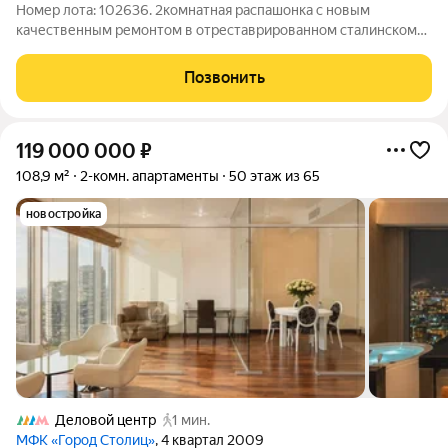
Номер лота: 102636. 2комнатная распашонка с новым
качественным ремонтом в отреставрированном сталинском
доме на Кутузовском проспекте, 22. О квартире: - Новый
качественный ремонт: свежая отделка, аккуратные
Позвонить
материалы, нейтральные тона можно сразу
119 000 000
₽
108,9 м²
2-комн. апартаменты
50 этаж из 65
новостройка
Деловой центр
1 мин.
МФК «Город Столиц»
, 4 квартал 2009