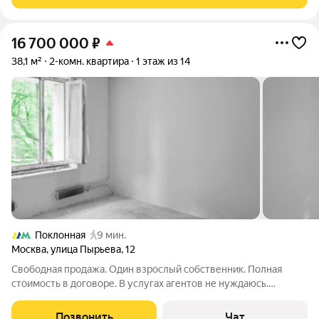
класса "Поклонная 9", рядом со ст. метро "Парк Победы".
16 700 000
₽
38,1 м²
2-комн. квартира
1 этаж из 14
Поклонная
9 мин.
Москва
,
улица Пырьева
,
12
Свободная продажа. Один взрослый собственник. Полная
стоимость в договоре. В услугах агентов не нуждаюсь.
Ремонт: Готовность 90%, состояние White Box под чистовую
отделку. Выполнены все самые грязные и пыльные черновые
Позвонить
Чат