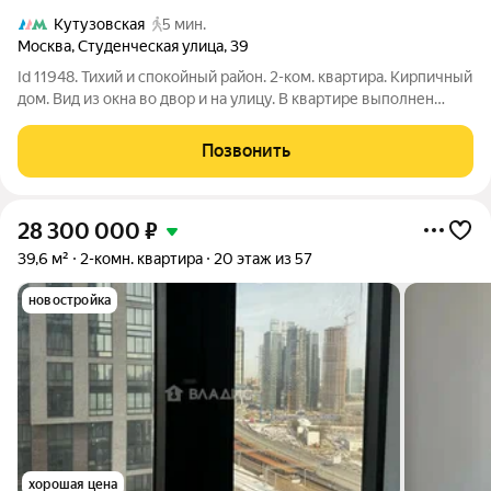
Кутузовская
5 мин.
Москва
,
Студенческая улица
,
39
Id 11948. Тихий и спокойный район. 2-ком. квартира. Кирпичный
дом. Вид из окна во двор и на улицу. В квартире выполнен
косметический ремонт. С/у раздельный. В собственности
более 5 лет. Свободная продажа. Подходит под ипотеку.
Позвонить
Звоните, с
28 300 000
₽
39,6 м²
2-комн. квартира
20 этаж из 57
новостройка
хорошая цена