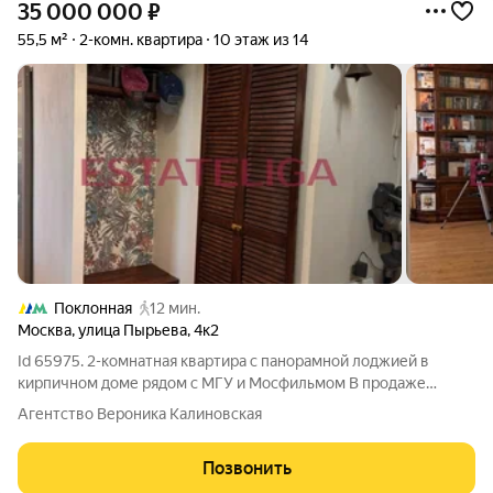
35 000 000
₽
55,5 м²
2-комн. квартира
10 этаж из 14
Поклонная
12 мин.
Москва
,
улица Пырьева
,
4к2
Id 65975. 2-комнатная квартира с панорамной лоджией в
кирпичном доме рядом с МГУ и Мосфильмом В продаже
уютная 2-комнатная квартира 55,5 м с удобной изолированной
Агентство Вероника Калиновская
планировкой, свежим евроремонтом и просторной открытой
лоджией в кирпичном доме
Позвонить