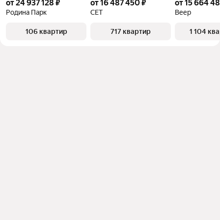
от 24 937 128 ₽
от 16 487 450 ₽
от 15 664 48
Родина Парк
СЕТ
Веер
106 квартир
717 квартир
1 104 кв