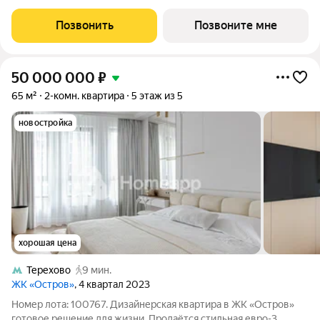
отделки в ЖК Веер на 2-м этаже 25 этажного дома. ВЕЕР.2 это
вторая очередь жилого комплекса бизнес-класса в
Позвонить
Позвоните мне
престижном ЗАО, где
50 000 000
₽
65 м²
2-комн. квартира
5 этаж из 5
новостройка
хорошая цена
Терехово
9 мин.
ЖК «Остров»
, 4 квартал 2023
Номер лота: 100767. Дизайнерская квартира в ЖК «Остров»
готовое решение для жизни. Продаётся стильная евро-3