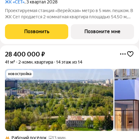
ЖК «СЕТ»
, 3 квартал 2028
Проектируемая станция «Верейская» метро в 5 мин. пешком. В
ЖК Сет продается 2-комнатная квартира площадью 54.50 м,
расположенная в корпусе 2, на 39 этаже 59 этажного дома.
Сет имеет стратегически выгодное расположение в ЗАО, в
Позвонить
Позвоните мне
районе с большой
28 400 000
₽
41 м²
2-комн. квартира
14 этаж из 14
новостройка
Рабочий посёлок
13 мин.