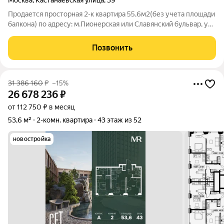
Москва
,
Кастанаевская улица
,
39
Продается просторная 2-к квартира 55,6м2(без учета площади
балкона) по адресу: м.Пионерская или Славянский бульвар, ул.
Кастанаевская д.39. От метро 5 минут пешком. Квартира
расположена на 5 этаже 22-х эт. панельного дома 2007г.п. В
Позвонить
подъезде домофон,
31 386 160
₽
–15%
26 678 236
₽
от 112 750 ₽ в месяц
53,6 м²
2-комн. квартира
43 этаж из 52
новостройка