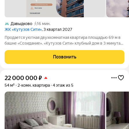
Давыдково
16 мин.
ЖК «Кутузов Сити»
, 3 квартал 2027
Продается уютная двухкомнатная квартира площадью 69 м в
башне «Созидание». «Кутузов Сити» клубный дом в 3 минутах
от Кутузовского проспекта. Проект сочетает в себе
премиальный комфорт, качество и размеренный ритм жизни в
Позвонить
самом экологичном районе
22 000 000
₽
54 м²
2-комн. квартира
4 этаж из 5