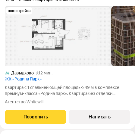
новостройка
Давыдково
12 мин.
ЖК «Родина Парк»
Квартира с 1 спальней общей площадью 49 м в комплексе
премиум-класса «Родина парк». Квартира без отделки
расположена на 8 этаже в корпусе 3. Планировка: кухня-
Агентство Whitewill
гостиная, спальня с выходом на лоджию, ванная комната,
гардеробная и прихожая. Из окон
Позвонить
Написать