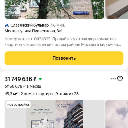
Славянский бульвар
6 мин.
Москва
,
улица Пивченкова
,
3к1
Номер лота: вт-0434325. Продаётся уютная двухкомнатная
квартира в экологически чистом районе Москвы в кирпичном
доме. Квартира находится в районе с развитой
инфраструктурой. Просторная лоджия соединена с кухней и
Позвонить
спальней, она станет отличным местом
31 749 636
₽
от 58 676 ₽ в месяц
45,3 м²
2-комн. квартира
9 этаж из 28
новостройка