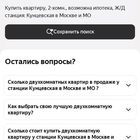
Купить квартиру, 2-комн., возможна ипотека, Ж/Д
станция: Кунцевская в Москве и МО
Сохранить поиск
Остались вопросы?
Сколько двухкомнатных квартир в продаже у
станции Кунцевская в Москве и МО ?
На Яндекс Недвижимости в продаже у станции 
Кунцевская в Москве и МО 772 двухкомнатных 
Как выбрать свою лучшую двухкомнатную
квартиру?
квартиры, из них 4 объявления от собственников, 
105 объявлений от агентств, 663 объявления от 
Чтобы купить 2-комнатную квартиру в ипотеку у 
застройщиков
станции Кунцевская, воспользуйтесь тепловой 
Сколько стоит купить двухкомнатную
квартиру у станции Кунцевская в Москве и
картой для оценки инфраструктуры и 