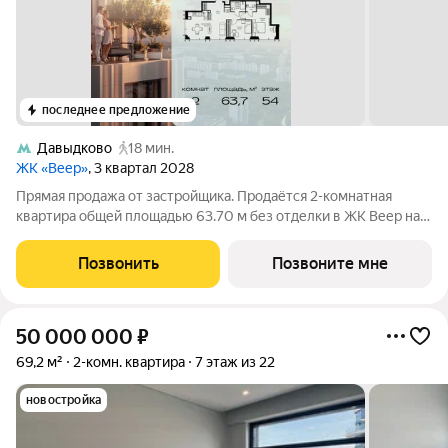
последнее предложение
Давыдково
18 мин.
ЖК «Веер»
, 3 квартал 2028
Прямая продажа от застройщика. Продаётся 2-комнатная
квартира общей площадью 63.70 м без отделки в ЖК Веер на
54-м этаже 59 этажного дома. ВЕЕР это жилой квартал бизнес-
класса в престижном ЗАО Москвы всего 5 минут до
Позвонить
Позвоните мне
Кутузовского проспекта. 15 минут
50 000 000
₽
69,2 м²
2-комн. квартира
7 этаж из 22
новостройка