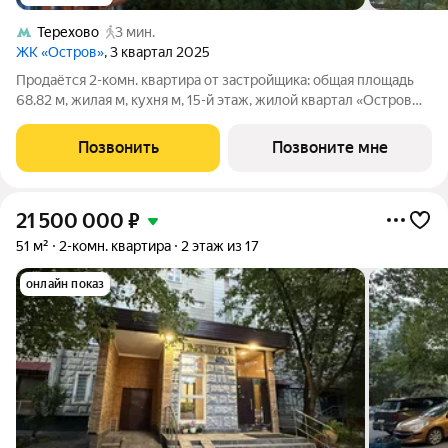
Терехово
3 мин.
ЖК «Остров»
, 3 квартал 2025
Продаётся 2-комн. квартира от застройщика: общая площадь
68.82 м, жилая м, кухня м, 15-й этаж, жилой квартал «Остров
5», корпус 2 (секция 1). Срок сдачи: 3 квартал 2025 года. . В
жилой зоне 2 больших окна на одну сторону, хорошая
Позвонить
Позвоните мне
инсоляция. ОСТРОВ
21 500 000
₽
51 м²
2-комн. квартира
2 этаж из 17
онлайн показ