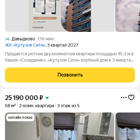
Давыдково
16 мин.
ЖК «Кутузов Сити»
, 3 квартал 2027
Продается уютная двухкомнатная квартира площадью 45.3 м в
башне «Созидание». «Кутузов Сити» клубный дом в 3 минутах
от Кутузовского проспекта. Проект сочетает в себе
премиальный комфорт, качество и размеренный ритм жизни в
Позвонить
самом экологичном районе
25 190 000
₽
58 м²
2-комн. квартира
3 этаж из 5
онлайн показ