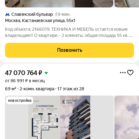
Славянский бульвар
9 мин.
Москва
,
Кастанаевская улица
,
55к1
Код объекта: 2166019. ТЕХНИКА И МЕБЕЛЬ остается новым
владельцам!!! О квартире: - 2 комнаты, общая площадь 55 кв. м,
кухня 10 кв. м просторно и светло. - Евроремонт: современные
материалы, стильный дизайн, светлые тона. - Кухня полностью
Позвонить
оборудована
47 070 764
₽
от 86 991 ₽ в месяц
69 м²
2-комн. квартира
17 этаж из 28
новостройка