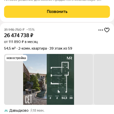
квартира 65 м в одном из самых перспективных районов
Москвы ЖК «Остров». Локация: запад Москвы, между
Позвонить
Рублевским и Звенигородским шоссе
31 146 750
₽
–15%
26 474 738
₽
от 111 890 ₽ в месяц
54,5 м²
2-комн. квартира
39 этаж из 59
новостройка
Давыдково
18 мин.