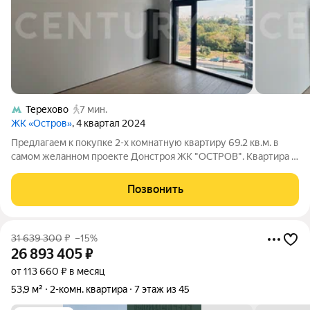
Терехово
7 мин.
ЖК «Остров»
, 4 квартал 2024
Предлагаем к покупке 2-х комнатную квартиру 69.2 кв.м. в
самом желанном проекте Донстроя ЖК "ОСТРОВ". Квартира с
качественной отделкой, установлена кухня, сантехника,
бытовая техника. Три больших панорамных окна
Позвонить
расположенных на север. Планировкой
31 639 300
₽
–15%
26 893 405
₽
от 113 660 ₽ в месяц
53,9 м²
2-комн. квартира
7 этаж из 45