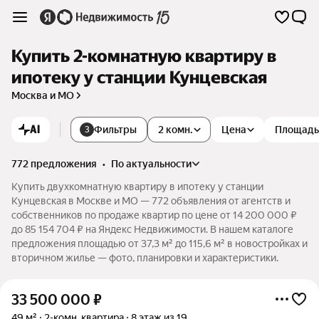
Купить 2-комнатную квартиру в
ипотеку у станции Кунцевская
Москва и МО
AI
Фильтры
2 комн.
Цена
Площадь
3
772 предложения
•
по актуальности
Купить двухкомнатную квартиру в ипотеку у станции
Кунцевская в Москве и МО — 772 объявления от агентств и
собственников по продаже квартир по цене от 14 200 000 ₽
до 85 154 704 ₽ на Яндекс Недвижимости. В нашем каталоге
предложения площадью от 37,3 м² до 115,6 м² в новостройках и
вторичном жилье — фото, планировки и характеристики.
33 500 000
₽
49 м²
2-комн. квартира
8 этаж из 19