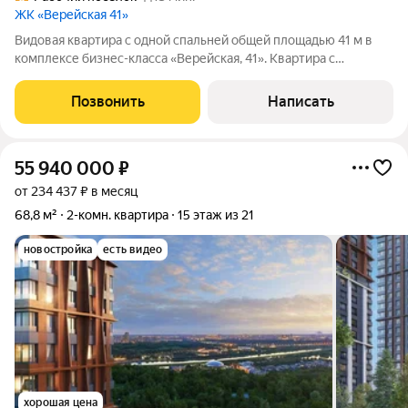
ЖК «Верейская 41»
Видовая квартира с одной спальней общей площадью 41 м в
комплексе бизнес-класса «Верейская, 41». Квартира с
улучшенной чистовой отделкой от застройщика расположена
на верхнем 14 этаже в корпусе 3.1. Современный дизайнерский
Позвонить
Написать
интерьер в лаконичных
55 940 000
₽
от 234 437 ₽ в месяц
68,8 м²
2-комн. квартира
15 этаж из 21
новостройка
есть видео
хорошая цена