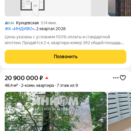
Кунцевская
14 мин.
ЖК «ИНДИВО»
, 2 квартал 2028
Цены указаны с условием 100% оплаты и стандартной
ипотеки. Продаётся 2-к. квартира номер 392 общей площадью
54.43 кв.м. на 2-м этаже 12 этажного дома в жилом комплексе
бизнес-класса «Индиво» от девелопера FORMA. ЖК
Позвонить
расположен в 5 минутах от
20 900 000
₽
48,4 м²
2-комн. квартира
7 этаж из 9