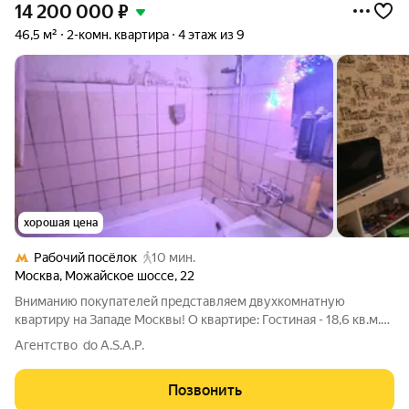
14 200 000
₽
46,5 м²
2-комн. квартира
4 этаж из 9
хорошая цена
Рабочий посёлок
10 мин.
Москва
,
Можайское шоссе
,
22
Вниманию покупателей представляем двухкомнатную
квартиру на Западе Москвы! О квартире: Гостиная - 18,6 кв.м.
Детская комната - 9,8 кв.м. Раздельный санузел Окна выходят
Агентство do A.S.A.P.
во двор Чистый подъезд, отличные соседи О районе:
Благоустроенная придомовая
Позвонить