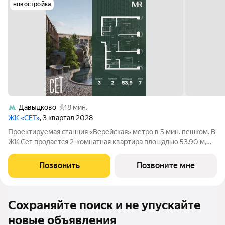
новостройка
Давыдково
18 мин.
ЖК «СЕТ»
, 3 квартал 2028
Проектируемая станция «Верейская» метро в 5 мин. пешком. В
ЖК Сет продается 2-комнатная квартира площадью 53.90 м,
расположенная в корпусе 3, на 7 этаже 45 этажного дома. Сет
имеет стратегически выгодное расположение в ЗАО, в районе
Позвонить
Позвоните мне
с большой
Сохраняйте поиск и не упускайте
новые объявления