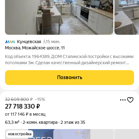
Кунцевская
15 мин.
Москва
,
Можайское шоссе
,
11
Код объекта: 1964389. ДОМ Сталинской постройки с высокими
потолками 3м. Сделан качественный дизайнерский ремонт
выполненный премиальными материалами. Заходи и живи.
Прозрачные документы!!! Квартира расположена на третьем
Позвонить
этаже пятиэтажного
32 609 800
₽
–15%
27 718 330
₽
от 117 146 ₽ в месяц
63,3 м²
2-комн. квартира
2 этаж из 35
новостройка