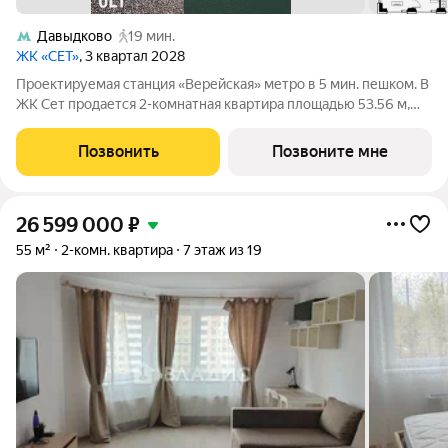
Давыдково
19 мин.
ЖК «СЕТ»
, 3 квартал 2028
Проектируемая станция «Верейская» метро в 5 мин. пешком. В
ЖК Сет продается 2-комнатная квартира площадью 53.56 м,
расположенная в корпусе А, на 43 этаже 52 этажного дома.
Сет имеет стратегически выгодное расположение в ЗАО, в
Позвонить
Позвоните мне
районе с большой
26 599 000
₽
55 м²
2-комн. квартира
7 этаж из 19