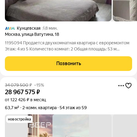
Кунцевская
8 мин.
Москва
,
улица Ватутина
,
18
1195094 Продается двухкомнатная квартира с евроремонтом
Этаж: 4 из 5 Количество комнат: 2 Общая площадь: 53 м
Площадь кухни: 6 м Балкон: 1 Раздельный санузел: 1 Окна: Во
двор Жилая площадь: 34 м Ремонт делался с шумоизоляцией,
Позвонить
очень качественный.
34 079 500
₽
–15%
28 967 575
₽
от 122 426 ₽ в месяц
63,7 м²
2-комн. квартира
54 этаж из 59
новостройка