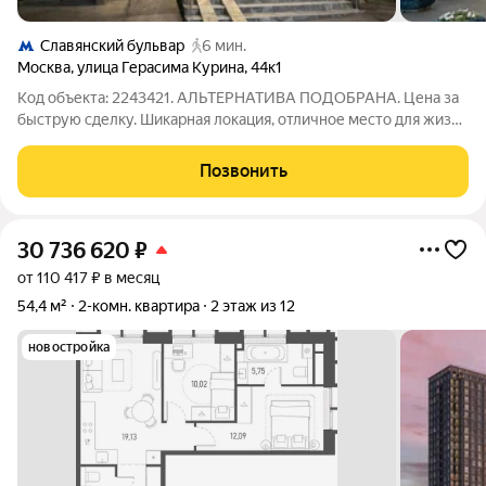
Славянский бульвар
6 мин.
Москва
,
улица Герасима Курина
,
44к1
Код объекта: 2243421. АЛЬТЕРНАТИВА ПОДОБРАНА. Цена за
быструю сделку. Шикарная локация, отличное место для жизни
в Москве. Квартира ПОД РЕМОНТ! Не убитая. Идеальные
документы. Чистый, ухоженный подъезд. . Юридическое
Позвонить
сопровождение сделки
30 736 620
₽
от 110 417 ₽ в месяц
54,4 м²
2-комн. квартира
2 этаж из 12
новостройка