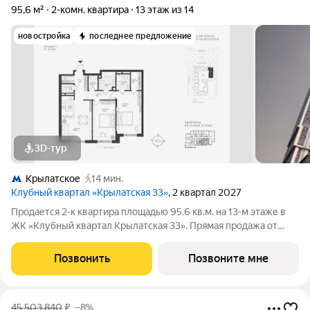
95,6 м²
2-комн. квартира
13 этаж из 14
новостройка
последнее предложение
3D-тур
Крылатское
14 мин.
Клубный квартал «Крылатская 33»
, 2 квартал 2027
Продается 2-к квартира площадью 95.6 кв.м. на 13-м этаже в
ЖК «Клубный квартал Крылатская 33». Прямая продажа от
застройщика! Крылатская 33 - проект премиум-класса на
западе Москвы от специализированного застройщика
Позвонить
Позвоните мне
«Сияние». Комплекс расположен
45 503 840
₽
–8%