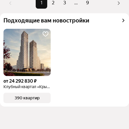
можете отсортировать результаты по стоимости 
1
2
3
...
9
квадратного метра или площади
Подходящие вам новостройки
от 24 292 830 ₽
Клубный квартал «Крылатская 33»
390 квартир