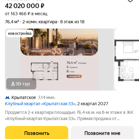
42 020 000
₽
от 163 466 ₽ в месяц
76,4 м²
2-комн. квартира
8 этаж из 18
новостройка
3D-тур
Крылатское
14 мин.
Клубный квартал «Крылатская 33»
, 2 квартал 2027
Продается 2-к квартира площадью 76.4 кв.м. на 8-м этаже в ЖК
«Клубный квартал Крылатская 33». Прямая продажа от
застройщика! Крылатская 33 - проект премиум-класса на
западе Москвы от специализированного застройщика
Позвонить
Позвоните мне
«Сияние». Комплекс расположен всего