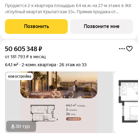
Продается 2-к квартира площадью 64 кв.м. на 27-м этаже в ЖК
«Клубный квартал Крылатская 33». Прямая продажа от
застройщика! Крылатская 33 - проект премиум-класса на
западе Москвы от специализированного застройщика
Позвонить
Позвоните мне
«Сияние». Комплекс расположен всего
50 605 348
₽
от 181 793 ₽ в месяц
64,1 м²
2-комн. квартира
26 этаж из 33
новостройка
3D-тур