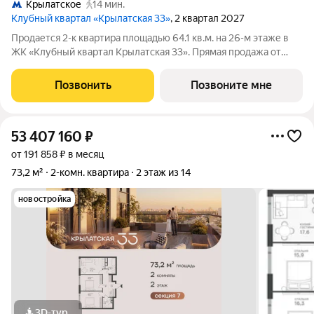
Крылатское
14 мин.
Клубный квартал «Крылатская 33»
, 2 квартал 2027
Продается 2-к квартира площадью 64.1 кв.м. на 26-м этаже в
ЖК «Клубный квартал Крылатская 33». Прямая продажа от
застройщика! Крылатская 33 - проект премиум-класса на
западе Москвы от специализированного застройщика
Позвонить
Позвоните мне
«Сияние». Комплекс расположен
53 407 160
₽
от 191 858 ₽ в месяц
73,2 м²
2-комн. квартира
2 этаж из 14
новостройка
3D-тур