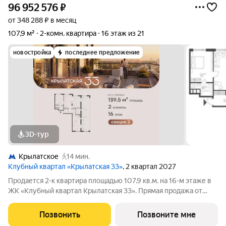
96 952 576
₽
от 348 288 ₽ в месяц
107,9 м²
2-комн. квартира
16 этаж из 21
новостройка
последнее предложение
3D-тур
Крылатское
14 мин.
Клубный квартал «Крылатская 33»
, 2 квартал 2027
Продается 2-к квартира площадью 107.9 кв.м. на 16-м этаже в
ЖК «Клубный квартал Крылатская 33». Прямая продажа от
застройщика! Крылатская 33 - проект премиум-класса на
западе Москвы от специализированного застройщика
Позвонить
Позвоните мне
«Сияние». Комплекс расположен