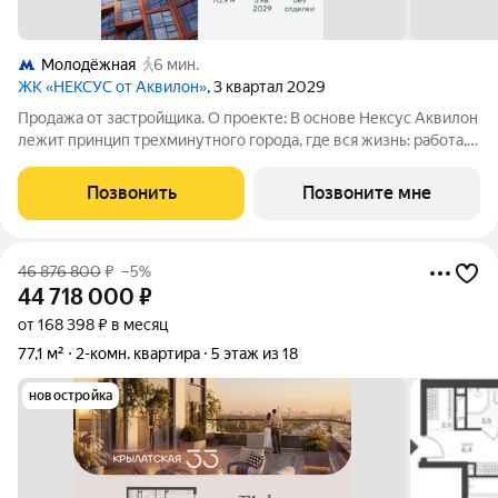
Молодёжная
6 мин.
ЖК «НЕКСУС от Аквилон»
, 3 квартал 2029
Продажа от застройщика. О проекте: В основе Нексус Аквилон
лежит принцип трехминутного города, где вся жизнь: работа,
отдых, здоровье, общение и культура сосредоточены в
шаговой доступности. Он не просто экономит время, а
Позвонить
Позвоните мне
кардинально
46 876 800
₽
–5%
44 718 000
₽
от 168 398 ₽ в месяц
77,1 м²
2-комн. квартира
5 этаж из 18
новостройка