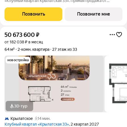
«Клубный квартал Крылатская 33». Прямая продажа от
застройщика! Крылатская 33 - проект премиум-класса на
западе Москвы от специализированного застройщика
Позвонить
Позвоните мне
«Сияние». Комплекс расположен всего
50 673 600
₽
от 182 038 ₽ в месяц
64 м²
2-комн. квартира
27 этаж из 33
новостройка
3D-тур
Крылатское
14 мин.
Клубный квартал «Крылатская 33»
, 2 квартал 2027