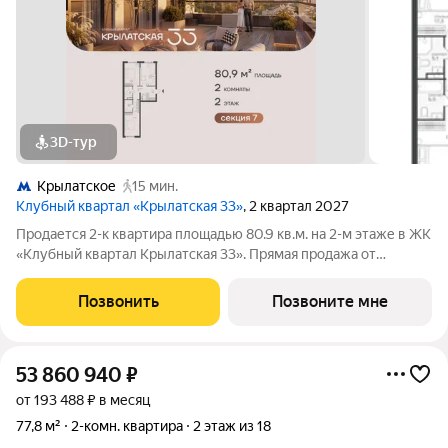
3D-тур
Крылатское
15 мин.
Клубный квартал «Крылатская 33»
, 2 квартал 2027
Продается 2-к квартира площадью 80.9 кв.м. на 2-м этаже в ЖК
«Клубный квартал Крылатская 33». Прямая продажа от
застройщика! Крылатская 33 - проект премиум-класса на
западе Москвы от специализированного застройщика
Позвонить
Позвоните мне
«Сияние». Комплекс расположен всего
53 860 940
₽
от 193 488 ₽ в месяц
77,8 м²
2-комн. квартира
2 этаж из 18