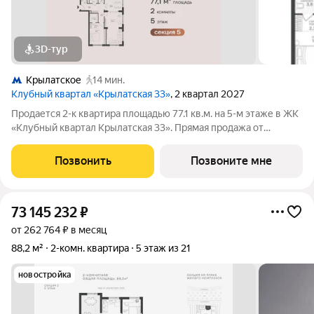
3D-тур
Крылатское
14 мин.
Клубный квартал «Крылатская 33»
, 2 квартал 2027
Продается 2-к квартира площадью 77.1 кв.м. на 5-м этаже в ЖК
«Клубный квартал Крылатская 33». Прямая продажа от
застройщика! Крылатская 33 - проект премиум-класса на
западе Москвы от специализированного застройщика
Позвонить
Позвоните мне
«Сияние». Комплекс расположен всего
73 145 232
₽
от 262 764 ₽ в месяц
88,2 м²
2-комн. квартира
5 этаж из 21
новостройка