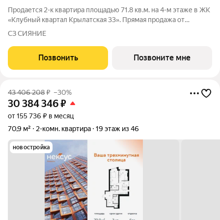
Продается 2-к квартира площадью 71.8 кв.м. на 4-м этаже в ЖК
«Клубный квартал Крылатская 33». Прямая продажа от
застройщика! Крылатская 33 - проект премиум-класса на
СЗ СИЯНИЕ
западе Москвы от специализированного застройщика
«Сияние». Комплекс расположен всего
Позвонить
Позвоните мне
43 406 208
₽
–30%
30 384 346
₽
от 155 736 ₽ в месяц
70,9 м²
2-комн. квартира
19 этаж из 46
новостройка