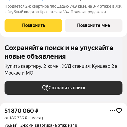
Продается 2-к квартира площадью 74.9 кв.м. на 3-м этаже в ЖК
«Клубный квартал Крылатская 33». Прямая продажа от
застройщика! Крылатская 33 - проект премиум-класса на
западе Москвы от специализированного застройщика
Позвонить
Позвоните мне
«Сияние». Комплекс расположен всего
Сохраняйте поиск и не упускайте
новые объявления
Купить квартиру, 2-комн., Ж/Д станция: Кунцево 2 в
Москве и МО
Сохранить поиск
51 870 060
₽
от 186 336 ₽ в месяц
76,5 м²
2-комн. квартира
5 этаж из 18