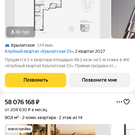
3D-тур
Крылатское
14 мин.
Клубный квартал «Крылатская 33»
, 2 квартал 2027
Продается 2-к квартира площадью 88.2 кв.м. на 5-м этаже в ЖК
«Клубный квартал Крылатская 33». Прямая продажа от
застройщика! Крылатская 33 - проект премиум-класса на
западе Москвы от специализированного застройщика
Позвонить
Позвоните мне
«Сияние». Комплекс расположен всего
58 076 168
₽
от 208 630 ₽ в месяц
80,9 м²
2-комн. квартира
2 этаж из 14
новостройка