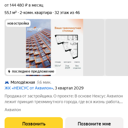
от 144 480 ₽ в месяц
55,1 м²
2-комн. квартира
32 этаж из 46
новостройка
последнее предложение
Молодёжная
6 мин.
ЖК «НЕКСУС от Аквилон»
, 3 квартал 2029
Продажа от застройщика. О проекте: В основе Нексус Аквилон
лежит принцип трехминутного города, где вся жизнь: работа,
отдых, здоровье, общение и культура сосредоточены в
Аквилон
шаговой доступности. Он не просто экономит время, а
кардинально
Позвонить
Позвоните мне