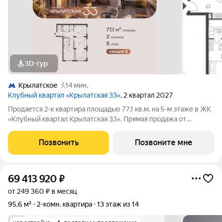
3D-тур
Крылатское
14 мин.
Клубный квартал «Крылатская 33»
, 2 квартал 2027
Продается 2-к квартира площадью 77.1 кв.м. на 5-м этаже в ЖК
«Клубный квартал Крылатская 33». Прямая продажа от
застройщика! Крылатская 33 - проект премиум-класса на
западе Москвы от специализированного застройщика
Позвонить
Позвоните мне
«Сияние». Комплекс расположен всего
69 413 920
₽
от 249 360 ₽ в месяц
95,6 м²
2-комн. квартира
13 этаж из 14