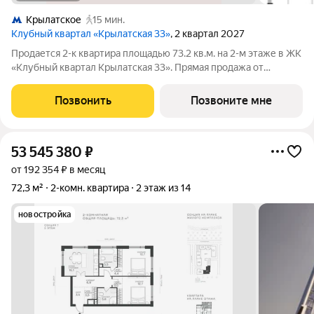
Крылатское
15 мин.
Клубный квартал «Крылатская 33»
, 2 квартал 2027
Продается 2-к квартира площадью 73.2 кв.м. на 2-м этаже в ЖК
«Клубный квартал Крылатская 33». Прямая продажа от
застройщика! Крылатская 33 - проект премиум-класса на
западе Москвы от специализированного застройщика
Позвонить
Позвоните мне
«Сияние». Комплекс расположен всего
53 545 380
₽
от 192 354 ₽ в месяц
72,3 м²
2-комн. квартира
2 этаж из 14
новостройка