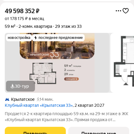
49 598 352
₽
от 178 175 ₽ в месяц
59 м²
2-комн. квартира
29 этаж из 33
новостройка
последнее предложение
3D-тур
Крылатское
14 мин.
Клубный квартал «Крылатская 33»
, 2 квартал 2027
Продается 2-к квартира площадью 59 кв.м. на 29-м этаже в ЖК
«Клубный квартал Крылатская 33». Прямая продажа от
застройщика! Крылатская 33 - проект премиум-класса на
западе Москвы от специализированного застройщика
Позвонить
Позвоните мне