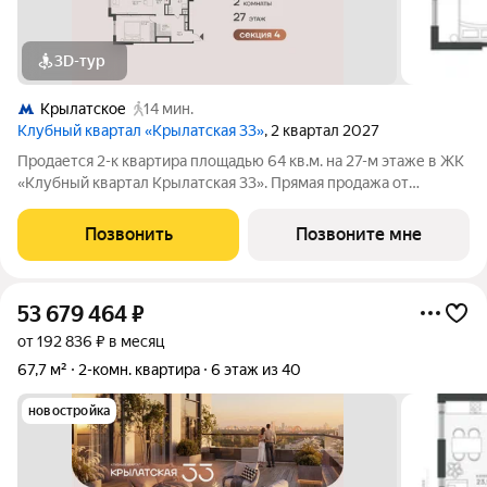
3D-тур
Крылатское
14 мин.
Клубный квартал «Крылатская 33»
, 2 квартал 2027
Продается 2-к квартира площадью 64 кв.м. на 27-м этаже в ЖК
«Клубный квартал Крылатская 33». Прямая продажа от
застройщика! Крылатская 33 - проект премиум-класса на
западе Москвы от специализированного застройщика
Позвонить
Позвоните мне
«Сияние». Комплекс расположен всего
53 679 464
₽
от 192 836 ₽ в месяц
67,7 м²
2-комн. квартира
6 этаж из 40
новостройка