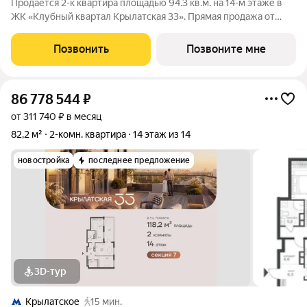
Продается 2-к квартира площадью 94.3 кв.м. на 14-м этаже в
ЖК «Клубный квартал Крылатская 33». Прямая продажа от
застройщика! Крылатская 33 - проект премиум-класса на
западе Москвы от специализированного застройщика
Позвонить
Позвоните мне
«Сияние». Комплекс расположен
86 778 544
₽
от 311 740 ₽ в месяц
82,2 м²
2-комн. квартира
14 этаж из 14
новостройка
последнее предложение
3D-тур
Крылатское
15 мин.