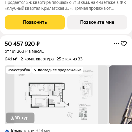
Продается 2-к квартира площадью 71.8 кв.м. на 4-м этаже в ЖК
«Клубный квартал Крылатская 33». Прямая продажа от
застройщика! Крылатская 33 - проект премиум-класса на
западе Москвы от специализированного застройщика
Позвонить
Позвоните мне
«Сияние». Комплекс расположен всего
50 457 920
₽
от 181 263 ₽ в месяц
64,1 м²
2-комн. квартира
25 этаж из 33
новостройка
последнее предложение
3D-тур
Крылатское
14 мин.