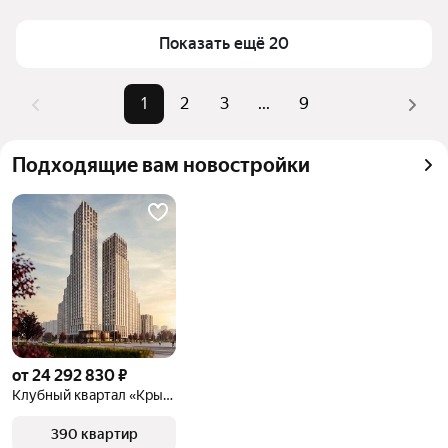
Площадь
54 — 108 м²
верхней части страницы есть самые частые 
Самый дорогой объект
96,95 млн ₽
Показать ещё 20
комбинации фильтров, например «» или «»
Помимо удобной сортировки по цене продажи вы 
можете отсортировать результаты по стоимости 
1
2
3
...
9
квадратного метра или площади
Подходящие вам новостройки
от 24 292 830 ₽
Клубный квартал «Крылатская 33»
390 квартир