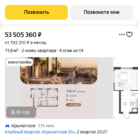
застройщика! Крылатская 33 - проект премиум-класса на
западе Москвы от специализированного застройщика
Позвонить
Позвоните мне
«Сияние». Комплекс расположен всего
53 505 360
₽
от 192 210 ₽ в месяц
71,8 м²
2-комн. квартира
4 этаж из 14
новостройка
3D-тур
Крылатское
15 мин.
Клубный квартал «Крылатская 33»
, 2 квартал 2027