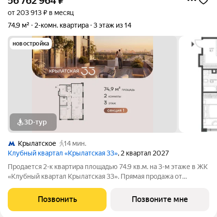
56 762 964
₽
от 203 913 ₽ в месяц
74,9 м²
2-комн. квартира
3 этаж из 14
новостройка
3D-тур
Крылатское
14 мин.
Клубный квартал «Крылатская 33»
, 2 квартал 2027
Продается 2-к квартира площадью 74.9 кв.м. на 3-м этаже в ЖК
«Клубный квартал Крылатская 33». Прямая продажа от
застройщика! Крылатская 33 - проект премиум-класса на
западе Москвы от специализированного застройщика
Позвонить
Позвоните мне
«Сияние». Комплекс расположен всего