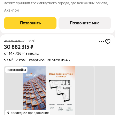
лежит принцип трехминутного города, где вся жизнь: работа,
отдых, здоровье, общение и культура сосредоточены в
Аквилон
шаговой доступности. Он не просто экономит время, а
кардинально
Позвонить
Позвоните мне
41 176 420
₽
–25%
30 882 315
₽
от 147 736 ₽ в месяц
57 м²
2-комн. квартира
28 этаж из 46
новостройка
последнее предложение