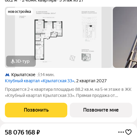
88,2 м²
2-комн. квартира
5 этаж из 21
новостройка
3D-тур
Крылатское
14 мин.
Клубный квартал «Крылатская 33»
, 2 квартал 2027
Продается 2-к квартира площадью 88.2 кв.м. на 5-м этаже в ЖК
«Клубный квартал Крылатская 33». Прямая продажа от
застройщика! Крылатская 33 - проект премиум-класса на
западе Москвы от специализированного застройщика
Позвонить
Позвоните мне
«Сияние». Комплекс расположен всего
58 076 168
₽