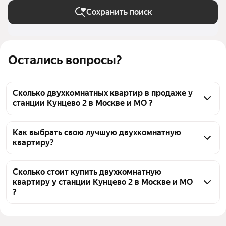
Сохранить поиск
Остались вопросы?
Сколько двухкомнатных квартир в продаже у
станции Кунцево 2 в Москве и МО ?
На Яндекс Недвижимости в продаже у станции 
Кунцево 2 в Москве и МО 177 двухкомнатных 
Как выбрать свою лучшую двухкомнатную
квартиру?
квартир 177 объявлений от застройщиков
Чтобы купить 2-комнатную квартиру в новостройке 
с террасой у станции Кунцево 2, воспользуйтесь 
Сколько стоит купить двухкомнатную
квартиру у станции Кунцево 2 в Москве и МО
тепловой картой для оценки инфраструктуры и 
?
транспортной доступности в выбранном районе у 
станции Кунцево 2 в Москве и МО
Цена за квадратный метр
428 552 — 1,06 млн ₽
Для легкого выбора подходящей квартиры в 