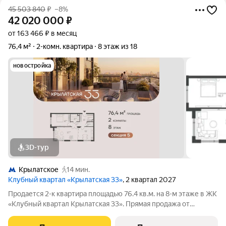
45 503 840
₽
–8%
42 020 000
₽
от 163 466 ₽ в месяц
76,4 м²
2-комн. квартира
8 этаж из 18
новостройка
3D-тур
Крылатское
14 мин.
Клубный квартал «Крылатская 33»
, 2 квартал 2027
Продается 2-к квартира площадью 76.4 кв.м. на 8-м этаже в ЖК
«Клубный квартал Крылатская 33». Прямая продажа от
застройщика! Крылатская 33 - проект премиум-класса на
западе Москвы от специализированного застройщика