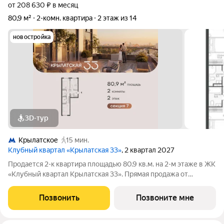
от 208 630 ₽ в месяц
80,9 м²
2-комн. квартира
2 этаж из 14
новостройка
3D-тур
Крылатское
15 мин.
Клубный квартал «Крылатская 33»
, 2 квартал 2027
Продается 2-к квартира площадью 80.9 кв.м. на 2-м этаже в ЖК
«Клубный квартал Крылатская 33». Прямая продажа от
застройщика! Крылатская 33 - проект премиум-класса на
западе Москвы от специализированного застройщика
Позвонить
Позвоните мне
«Сияние». Комплекс расположен всего