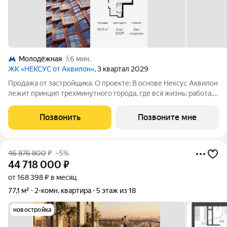
Молодёжная
6 мин.
ЖК «НЕКСУС от Аквилон»
, 3 квартал 2029
Продажа от застройщика. О проекте: В основе Нексус Аквилон
лежит принцип трехминутного города, где вся жизнь: работа,
отдых, здоровье, общение и культура сосредоточены в
шаговой доступности. Он не просто экономит время, а
Позвонить
Позвоните мне
кардинально
46 876 800
₽
–5%
44 718 000
₽
от 168 398 ₽ в месяц
77,1 м²
2-комн. квартира
5 этаж из 18
новостройка