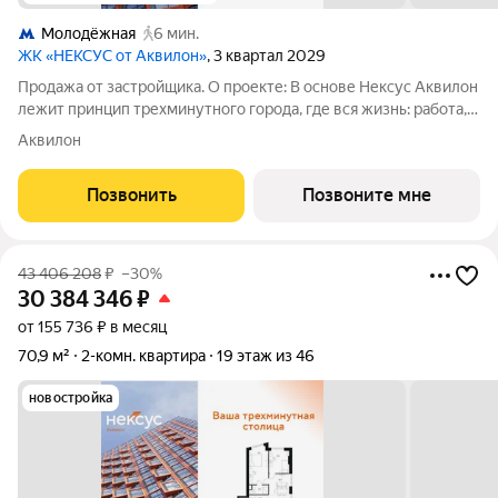
Молодёжная
6 мин.
ЖК «НЕКСУС от Аквилон»
, 3 квартал 2029
Продажа от застройщика. О проекте: В основе Нексус Аквилон
лежит принцип трехминутного города, где вся жизнь: работа,
отдых, здоровье, общение и культура сосредоточены в
Аквилон
шаговой доступности. Он не просто экономит время, а
кардинально
Позвонить
Позвоните мне
43 406 208
₽
–30%
30 384 346
₽
от 155 736 ₽ в месяц
70,9 м²
2-комн. квартира
19 этаж из 46
новостройка