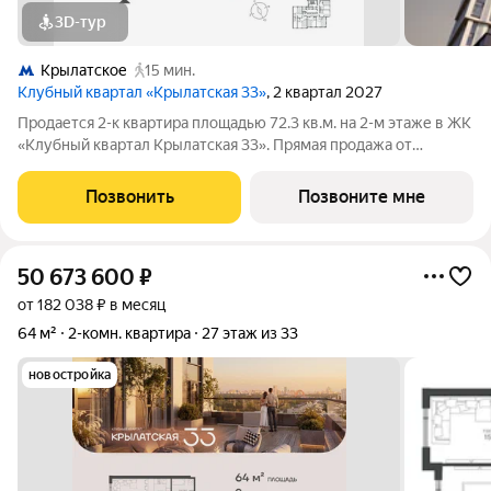
3D-тур
Крылатское
15 мин.
Клубный квартал «Крылатская 33»
, 2 квартал 2027
Продается 2-к квартира площадью 72.3 кв.м. на 2-м этаже в ЖК
«Клубный квартал Крылатская 33». Прямая продажа от
застройщика! Крылатская 33 - проект премиум-класса на
западе Москвы от специализированного застройщика
Позвонить
Позвоните мне
«Сияние». Комплекс расположен всего
50 673 600
₽
от 182 038 ₽ в месяц
64 м²
2-комн. квартира
27 этаж из 33
новостройка