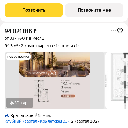
застройщика! Крылатская 33 - проект премиум-класса на
западе Москвы от специализированного застройщика
Позвонить
Позвоните мне
«Сияние». Комплекс расположен всего
94 021 816
₽
от 337 760 ₽ в месяц
94,3 м²
2-комн. квартира
14 этаж из 14
новостройка
3D-тур
Крылатское
15 мин.
Клубный квартал «Крылатская 33»
, 2 квартал 2027