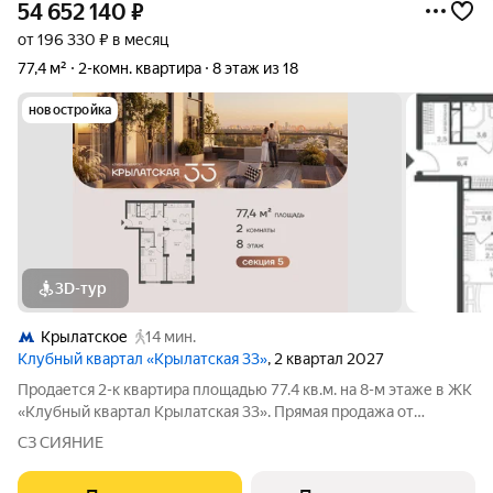
54 652 140
₽
от 196 330 ₽ в месяц
77,4 м²
2-комн. квартира
8 этаж из 18
новостройка
3D-тур
Крылатское
14 мин.
Клубный квартал «Крылатская 33»
, 2 квартал 2027
Продается 2-к квартира площадью 77.4 кв.м. на 8-м этаже в ЖК
«Клубный квартал Крылатская 33». Прямая продажа от
застройщика! Крылатская 33 - проект премиум-класса на
СЗ СИЯНИЕ
западе Москвы от специализированного застройщика
«Сияние». Комплекс расположен всего