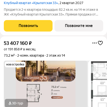
Клубный квартал «Крылатская 33»
, 2 квартал 2027
Продается 2-к квартира площадью 82.2 кв.м. на 14-м этаже в
ЖК «Клубный квартал Крылатская 33». Прямая продажа от
застройщика! Крылатская 33 - проект премиум-класса на
западе Москвы от специализированного застройщика
Позвонить
Позвоните мне
«Сияние». Комплекс расположен
53 407 160
₽
от 191 858 ₽ в месяц
73,2 м²
2-комн. квартира
2 этаж из 14
новостройка
3D-тур