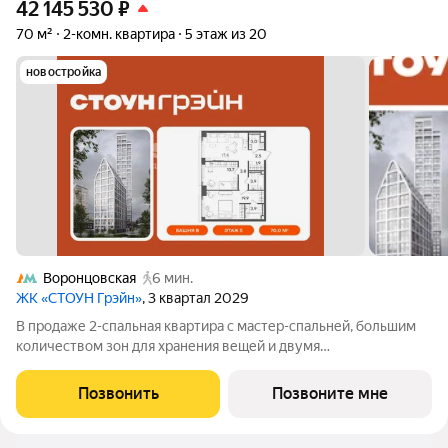
42 145 530
₽
70 м²
2-комн. квартира
5 этаж из 20
новостройка
Воронцовская
6 мин.
ЖК «СТОУН Грэйн»
, 3 квартал 2029
В продаже 2-спальная квартира с мастер-спальней, большим
количеством зон для хранения вещей и двумя
дополнительными санузлами. Вторая комната может быть
адаптирована под детскую или кабинет. Дополнительное
Позвонить
Позвоните мне
преимущество - панорамное остекление и виды