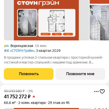
Воронцовская
6 мин.
ЖК «СТОУН Грэйн»
, 3 квартал 2029
В продаже угловая 2-спальная квартира с просторной кухней-
гостиной и мастер-спальней с нишами под хранение. В
прихожей расположена ванная комната. Дополнительные
преимущества - панорамное остекление и вид на
Позвонить
Позвоните мне
озелененную пешеходную аллею между жилым
43 043 580
₽
–3%
41 752 272
₽
66,6 м²
2-комн. квартира
29 этаж из 45