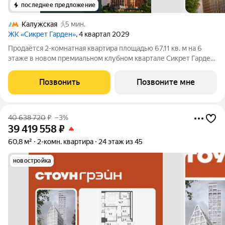
последнее предложение
Калужская
5 мин.
ЖК «Сикрет Гарден»
, 4 квартал 2029
Продаётся 2-комнатная квартира площадью 67,11 кв. м на 6
этаже в новом премиальном клубном квартале Сикрет Гарден.
«Сикрет Гарден» - закрытый камерный квартал премиум-
класса, расположенный на Юго-Западе столицы, в
Позвонить
Позвоните мне
историческом Обручевском районе. Три
40 638 720
₽
–3%
39 419 558
₽
60,8 м²
2-комн. квартира
24 этаж из 45
новостройка