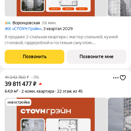
Воронцовская
6 мин.
ЖК «СТОУН Грэйн»
, 3 квартал 2029
В продаже 2-спальная квартира с мастер-спальней, кухней-
столовой, гардеробной и гостевым санузлом.
Дополнительные преимущества - панорамное остекление и
выход на балкон из каждой комнаты. Квартира с 2 спальнями -
Позвонить
Позвоните мне
прекрасный выбор для семей с 1-2
41 042 760
₽
–3%
39 811 477
₽
64,9 м²
2-комн. квартира
22 этаж из 45
новостройка