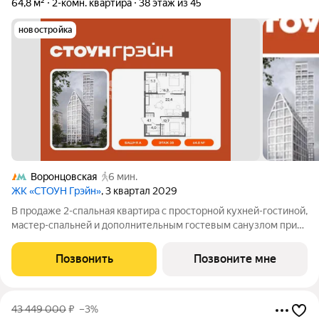
64,8 м²
2-комн. квартира
38 этаж из 45
новостройка
Воронцовская
6 мин.
ЖК «СТОУН Грэйн»
, 3 квартал 2029
В продаже 2-спальная квартира с просторной кухней-гостиной,
мастер-спальней и дополнительным гостевым санузлом при
входе. Вторая комната может быть адаптирована под детскую
или кабинет. Дополнительное преимущество - потрясающий
Позвонить
Позвоните мне
вид на панораму
43 449 000
₽
–3%