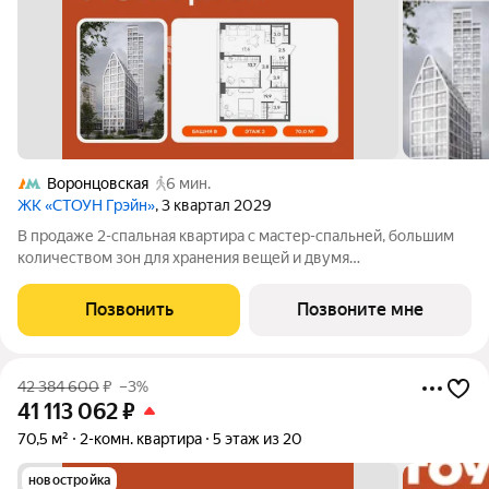
Воронцовская
6 мин.
ЖК «СТОУН Грэйн»
, 3 квартал 2029
В продаже 2-спальная квартира с мастер-спальней, большим
количеством зон для хранения вещей и двумя
дополнительными санузлами. Вторая комната может быть
адаптирована под детскую или кабинет. Дополнительное
Позвонить
Позвоните мне
преимущество - панорамное остекление и виды
42 384 600
₽
–3%
41 113 062
₽
70,5 м²
2-комн. квартира
5 этаж из 20
новостройка