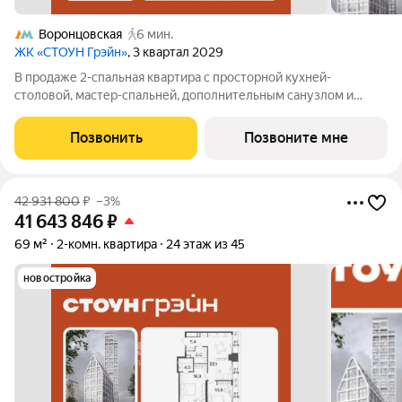
Воронцовская
6 мин.
ЖК «СТОУН Грэйн»
, 3 квартал 2029
В продаже 2-спальная квартира с просторной кухней-
столовой, мастер-спальней, дополнительным санузлом и
угловой гардеробной зоной при входе. Вторая комната может
быть адаптирована под детскую или кабинет. Дополнительное
Позвонить
Позвоните мне
преимущество - вид на закрытый
42 931 800
₽
–3%
41 643 846
₽
69 м²
2-комн. квартира
24 этаж из 45
новостройка