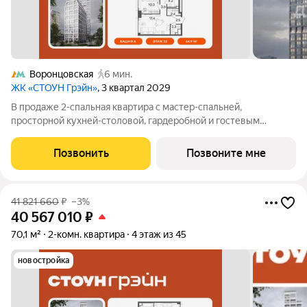
Воронцовская
6 мин.
ЖК «СТОУН Грэйн»
, 3 квартал 2029
В продаже 2-спальная квартира с мастер-спальней,
просторной кухней-столовой, гардеробной и гостевым
санузлом. Дополнительные преимущества - панорамное
остекление и вид на закрытый благоустроенный двор жилого
Позвонить
Позвоните мне
комплекса. Квартира с 2 спальнями -
41 821 660
₽
–3%
40 567 010
₽
70,1 м²
2-комн. квартира
4 этаж из 45
новостройка