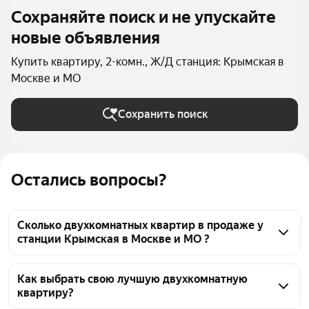
Сохраняйте поиск и не упускайте
новые объявления
Купить квартиру, 2-комн., Ж/Д станция: Крымская в
Москве и МО
Сохранить поиск
Остались вопросы?
Сколько двухкомнатных квартир в продаже у
станции Крымская в Москве и МО ?
На Яндекс Недвижимости в продаже у станции 
Крымская в Москве и МО 289 двухкомнатных 
Как выбрать свою лучшую двухкомнатную
квартиру?
квартир, из них 3 объявления от агентств, 286 