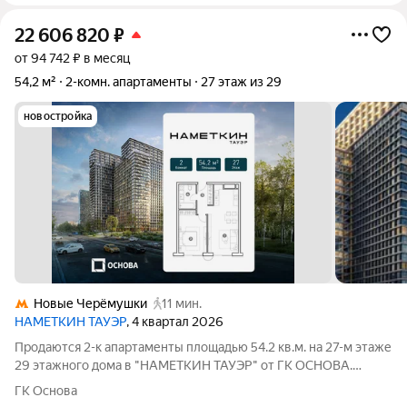
22 606 820
₽
от 94 742 ₽ в месяц
54,2 м²
2-комн. апартаменты
27 этаж из 29
новостройка
Новые Черёмушки
11 мин.
НАМЕТКИН ТАУЭР
, 4 квартал 2026
Продаются 2-к апартаменты площадью 54.2 кв.м. на 27-м этаже
29 этажного дома в "НАМЕТКИН ТАУЭР" от ГК ОСНОВА.
Наметкин Тауэр - комплекс бизнес-класса с премиальным
ГК Основа
обслуживанием, располагается в районе Черёмушки на Юго-