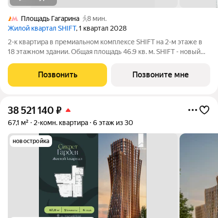
Площадь Гагарина
8 мин.
Жилой квартал SHIFT
, 1 квартал 2028
2-к квартира в премиальном комплексе SHIFT на 2-м этаже в
18 этажном здании. Общая площадь 46.9 кв. м. SHIFT - новый
премиальный проект от девелопера PIONEER в Донском
районе, в 300 м от Нескучного сада. Главная особенность
Позвонить
Позвоните мне
проекта - 5 башен, в
38 521 140
₽
67,1 м²
2-комн. квартира
6 этаж из 30
новостройка