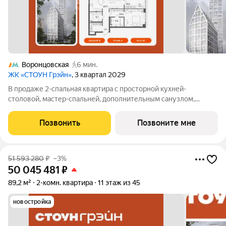
Воронцовская
6 мин.
ЖК «СТОУН Грэйн»
, 3 квартал 2029
В продаже 2-спальная квартира с просторной кухней-
столовой, мастер-спальней, дополнительным санузлом,
угловой гардеробной при входе и большим количеством зон
для хранения вещей. Вторая комната может быть
Позвонить
Позвоните мне
адаптирована под детскую или кабинет. Квартира
51 593 280
₽
–3%
50 045 481
₽
89,2 м²
2-комн. квартира
11 этаж из 45
новостройка