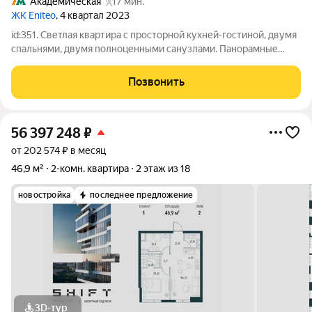
Академическая
17 мин.
ЖК Eniteo
, 4 квартал 2023
id:351. Светлая квартира с просторной кухней-гостиной, двумя
спальнями, двумя полноценными санузлами. Панорамные
окна. Окна на юг и восток. Отделка WhiteBox от застройщика.
Дизайн-проект в подарок. ЖК Eniteo (Энитео) жилой комплекс,
Позвонить
состоящий из
56 397 248
₽
от 202 574 ₽ в месяц
46,9 м²
2-комн. квартира
2 этаж из 18
новостройка
последнее предложение
3D-тур