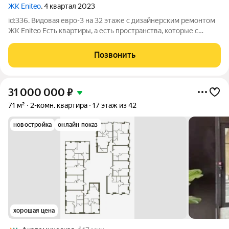
ЖК Eniteo
, 4 квартал 2023
id:336. Видовая евро-3 на 32 этаже с дизайнерским ремонтом
ЖК Eniteo Есть квартиры, а есть пространства, которые с
первых секунд дают ощущение уровня. Именно такой лот
сейчас в продаже в ЖК бизнес-класса Eniteo. На 32 этаже вас
Позвонить
встречают панорамные
31 000 000
₽
71 м²
2-комн. квартира
17 этаж из 42
новостройка
онлайн показ
хорошая цена