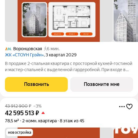
Воронцовская
6 мин.
ЖК «СТОУН Грэйн»
, 3 квартал 2029
В продаже 2-спальная квартира с просторной кухней-гостиной
и мастер-спальней с выделенной гардеробной. При входе в
квартиру расположен хозяйственный блок со входом в
ванную. Вторая комната может быть адаптирована под
Позвонить
Позвоните мне
детскую или кабинет.
43 912 900
₽
–3%
42 595 513
₽
78,5 м²
2-комн. квартира
8 этаж из 45
новостройка