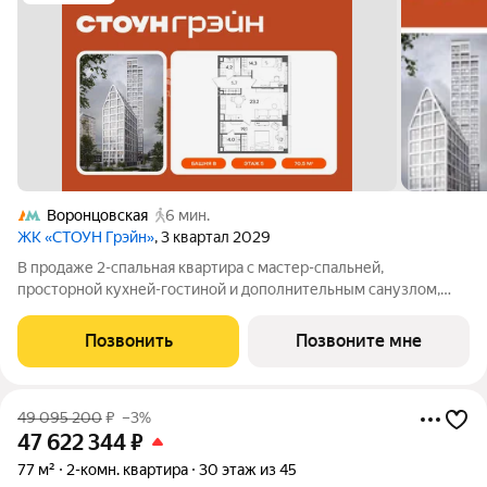
Воронцовская
6 мин.
ЖК «СТОУН Грэйн»
, 3 квартал 2029
В продаже 2-спальная квартира с мастер-спальней,
просторной кухней-гостиной и дополнительным санузлом,
расположенным при входе. Вторая комната может быть
адаптирована под детскую или кабинет. Квартира с 2
Позвонить
Позвоните мне
спальнями - прекрасный выбор для семей с 1-2
49 095 200
₽
–3%
47 622 344
₽
77 м²
2-комн. квартира
30 этаж из 45