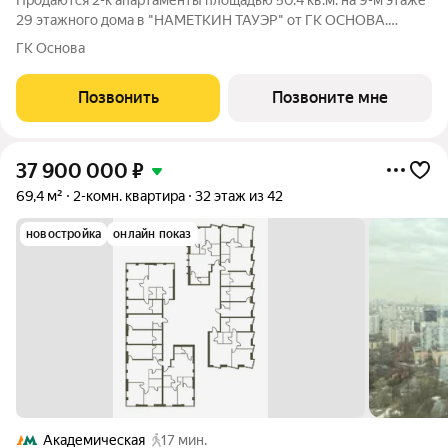
Продаются 2-к апартаменты площадью 50.4 кв.м. на 9-м этаже
29 этажного дома в "НАМЕТКИН ТАУЭР" от ГК ОСНОВА.
Наметкин Тауэр - комплекс бизнес-класса с премиальным
ГК Основа
обслуживанием, располагается в районе Черёмушки на Юго-
Западе Москвы. Архитектура от
Позвонить
Позвоните мне
37 900 000
₽
69,4 м²
2-комн. квартира
32 этаж из 42
новостройка
онлайн показ
Академическая
17 мин.