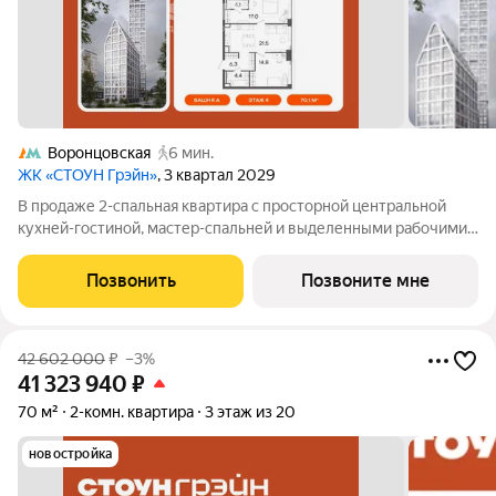
Воронцовская
6 мин.
ЖК «СТОУН Грэйн»
, 3 квартал 2029
В продаже 2-спальная квартира с просторной центральной
кухней-гостиной, мастер-спальней и выделенными рабочими
зонами. В прихожей расположены ниши под хранение и ванная
комната. Дополнительные преимущества - панорамное
Позвонить
Позвоните мне
остекление и вид на озелененную
42 602 000
₽
–3%
41 323 940
₽
70 м²
2-комн. квартира
3 этаж из 20
новостройка