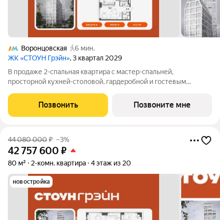
Воронцовская
6 мин.
ЖК «СТОУН Грэйн»
, 3 квартал 2029
В продаже 2-спальная квартира с мастер-спальней,
просторной кухней-столовой, гардеробной и гостевым
санузлом. Дополнительные преимущества - панорамное
остекление и вид на закрытый благоустроенный двор жилого
Позвонить
Позвоните мне
комплекса. Квартира с 2 спальнями -
44 080 000
₽
–3%
42 757 600
₽
80 м²
2-комн. квартира
4 этаж из 20
новостройка