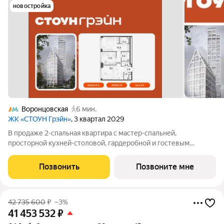
новостройка
Воронцовская
6 мин.
ЖК «СТОУН Грэйн»
, 3 квартал 2029
В продаже 2-спальная квартира с мастер-спальней,
просторной кухней-столовой, гардеробной и гостевым
санузлом. Дополнительные преимущества - панорамное
остекление и вид на закрытый благоустроенный двор жилого
Позвонить
Позвоните мне
комплекса. Квартира с 2 спальнями -
42 735 600
₽
–3%
41 453 532
₽