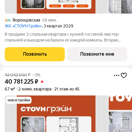
Воронцовская
6 мин.
ЖК «СТОУН Грэйн»
, 3 квартал 2029
В продаже 2-спальная квартира с кухней-гостиной, мастер-
спальней и выходом на балкон из каждой комнаты. Вторая
комната может быть адаптирована под детскую или кабинет.
Во входной зоне предусмотрен санузел с постирочной.
Позвонить
Позвоните мне
Квартира с 2 спальнями -
42 042 500
₽
–3%
40 781 225
₽
67 м²
2-комн. квартира
21 этаж из 45
новостройка