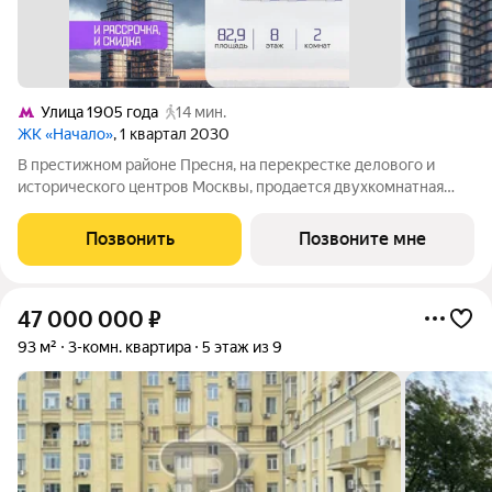
Улица 1905 года
14 мин.
ЖК «Начало»
, 1 квартал 2030
В престижном районе Пресня, на перекрестке делового и
исторического центров Москвы, продается двухкомнатная
квартира площадью 82.90 кв. м без отделки. Квартира
находится на 8 этаже 48-этажного дома, в новом элитном
Позвонить
Позвоните мне
жилом комплексе «Начало» от
47 000 000
₽
93 м²
3-комн. квартира
5 этаж из 9