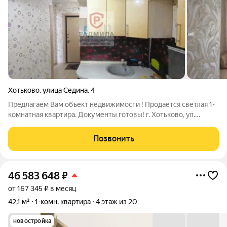
Хотьково
,
улица Седина
,
4
Предлагаем Вам объект недвижимости ! Продаётся светлая 1-
комнатная квартира. Документы готовы! г. Хотьково, ул.
Седина, д. 4. О квартире: Этаж: 3 из 5 (кирпичный дом летом
прохладно, зимой тепло). Общая площадь: 21,3 м Комната: 14 м
Позвонить
Кухня: 6 м.
46 583 648
₽
от 167 345 ₽ в месяц
42,1 м²
1-комн. квартира
4 этаж из 20
новостройка