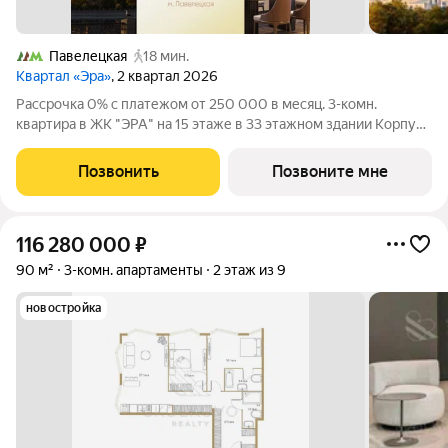
Павелецкая
18 мин.
Квартал «Эра»
, 2 квартал 2026
Рассрочка 0% с платежом от 250 000 в месяц. 3-комн.
квартира в ЖК "ЭРА" на 15 этаже в 33 этажном здании Корпус
3. Общая площадь: 63.4 кв.м., жилая: 39.80 кв.м. Высота
потолков 3.15 м. Современный премиум-квартал ЭРА на
Позвонить
Позвоните мне
Дербеневской набережной,
116 280 000
₽
90 м²
3-комн. апартаменты
2 этаж из 9
новостройка