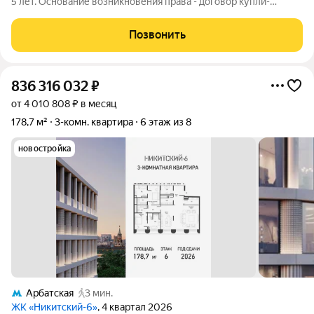
5 лет. Основание возникновения права - договор купли-
продажи. Полная стоимость в договоре. Все документы
подготовлены к сделке. Без долгов. Без обременений.
Позвонить
Альтернатива на другой район.
836 316 032
₽
от 4 010 808 ₽ в месяц
178,7 м²
3-комн. квартира
6 этаж из 8
новостройка
Арбатская
3 мин.
ЖК «Никитский-6»
, 4 квартал 2026