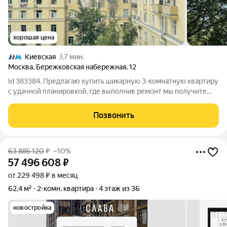
хорошая цена
Киевская
7 мин.
Москва
,
Бережковская набережная
,
12
Id 383384. Предлагаю купить шикарную 3-комнатную квартиру
с удачной планировкой, где выполнив ремонт мы получите
квартиру своей мечты. Исходная планировка без изменений,
но это ведь значит, что вы можете сделать все под себя.
Позвонить
Квартира светлая и
63 885 120
₽
–10%
57 496 608
₽
от 229 498 ₽ в месяц
62,4 м²
2-комн. квартира
4 этаж из 36
новостройка