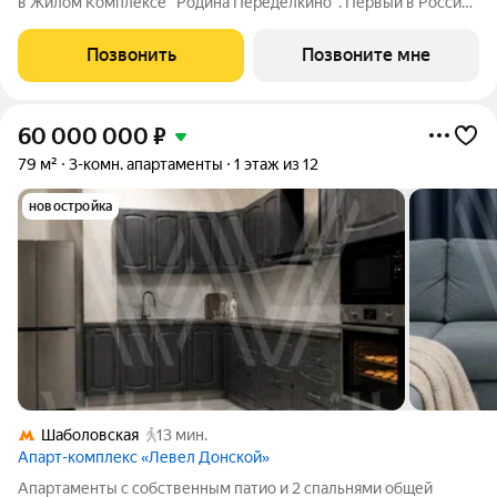
в Жилом Комплексе "Родина Переделкино". Первый в России
киберспортивный кластер от Группы Родина. Это жилой
квартал бизнес-класса на Западе Москвы на границе с
Позвонить
Позвоните мне
Ульяновским лесопарком,
60 000 000
₽
79 м²
3-комн. апартаменты
1 этаж из 12
новостройка
Шаболовская
13 мин.
Апарт-комплекс «Левел Донской»
Апартаменты с собственным патио и 2 спальнями общей