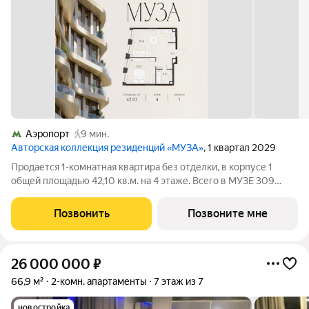
Аэропорт
9 мин.
Авторская коллекция резиденций «МУЗА»
, 1 квартал 2029
Продается 1-комнатная квартира без отделки, в корпусе 1
общей площадью 42,10 кв.м. на 4 этаже. Всего в МУЗЕ 309
лотов площадью от 37 до 250 м, большинство с балконами и
террасами. Высота потолков от 3,5 до 4,65 м. Эксклюзивные
Позвонить
Позвоните мне
форматы: Пентхаусы
26 000 000
₽
66,9 м²
2-комн. апартаменты
7 этаж из 7
новостройка