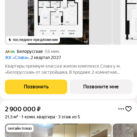
последнее предложение
Белорусская
6 мин.
ЖК «Слава»
, 2 квартал 2027
Квартиры премиум-класса в жилом комплексе Слава у м.
«Белорусская» от застройщика. В продаже 2-комнатная
квартира площадью 62.40 м на 4-м этаже 39 этажного дома.
Новый современный жилой комплекс премиум-класса Слава
Позвонить
Позвоните мне
расположен в той части центра, где
2 900 000
₽
21,3 м²
1-комн. квартира
3 этаж из 5
онлайн показ