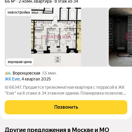
66 м²
2-комн. квартира
8 этаж из 34
новостройка
хорошая цена
Воронцовская
5 мин.
ЖК Ever
, 4 квартал 2025
Id 66347. Продается трехкомнатная квартира с террасой в ЖК
"Ever" на 8 этаже в 34 этажном здании. Планировка позволяет
сделать просторную кухню-гостиную, две изолированных
спальных комнаты, два санузла и гардеробную. ЖК EVER это
Позвонить
современный жилой
Другие предложения в Москве и МО