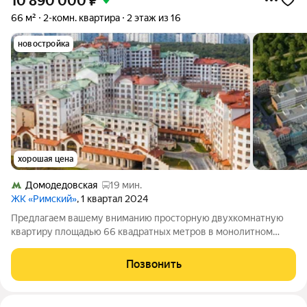
10 890 000
₽
66 м²
2-комн. квартира
2 этаж из 16
новостройка
хорошая цена
Домодедовская
19 мин.
ЖК «Римский»
, 1 квартал 2024
Предлагаем вашему вниманию просторную двухкомнатную
квартиру площадью 66 квадратных метров в монолитном
доме нового жилого комплекса. Расположенная всего в 2
километрах от МКАД, эта квартира идеально подходит для тех,
Позвонить
кто ценит комфорт и удобство