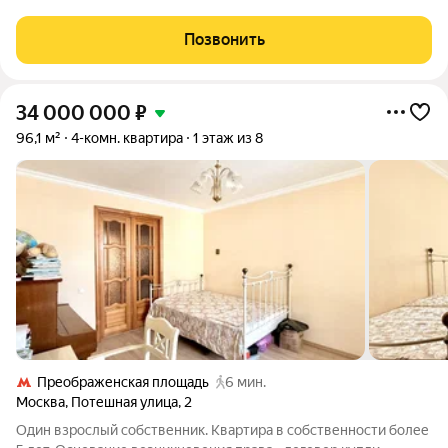
береговой линии Москвы-реки в экологически чистом районе
Покровское-Стрешнево. Под панорамными окнами квартир
Позвонить
находится собственный экопарк с
34 000 000
₽
96,1 м²
4-комн. квартира
1 этаж из 8
Преображенская площадь
6 мин.
Москва
,
Потешная улица
,
2
Один взрослый собственник. Квартира в собственности более