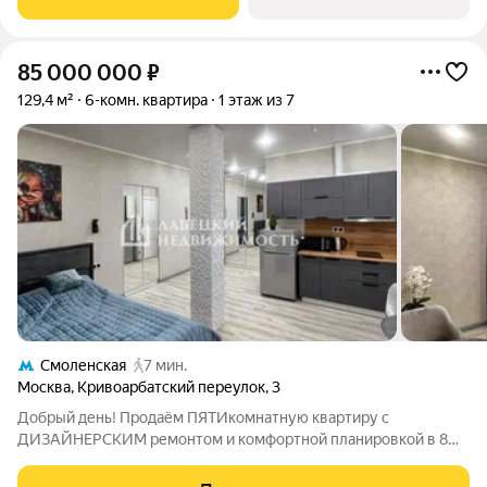
Тауэрс» (ЗАО
85 000 000
₽
129,4 м²
6-комн. квартира
1 этаж из 7
Смоленская
7 мин.
Москва
,
Кривоарбатский переулок
,
3
Добрый день! Продаём ПЯТИкомнатную квартиру с
ДИЗАЙНЕРСКИМ ремонтом и комфортной планировкой в 8
минутах пешком от м. Смоленская, 12 минутах пешком от м.
Арбатская и 17 минутах пешком до м. Александровский сад и