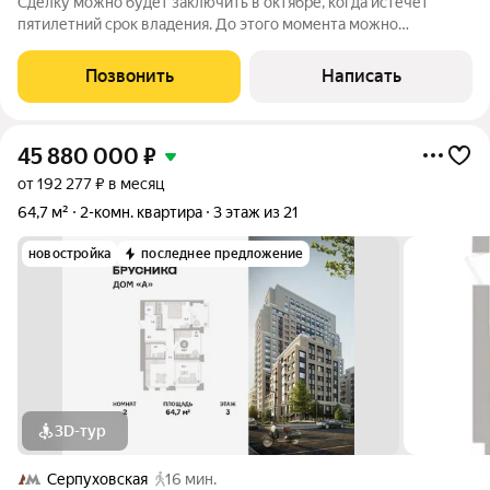
Сделку можно будет заключить в октябре, когда истечёт
пятилетний срок владения. До этого момента можно
зафиксировать договорённости задатком. Просторная
квартира с двумя спальнями и большой гостиной в Доходном
Позвонить
Написать
доме Панюшева на Арбате, в историческом
45 880 000
₽
от 192 277 ₽ в месяц
64,7 м²
2-комн. квартира
3 этаж из 21
новостройка
последнее предложение
3D-тур
Серпуховская
16 мин.