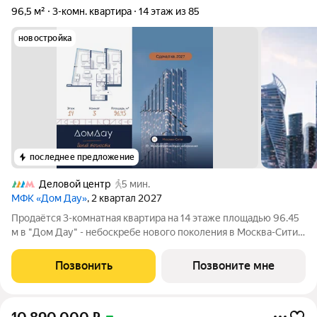
96,5 м²
3-комн. квартира
14 этаж из 85
новостройка
последнее предложение
Деловой центр
5 мин.
МФК «Дом Дау»
, 2 квартал 2027
Прoдаётся 3-кoмнaтнaя квартира на 14 этаже площадью 96.45
м в "Дом Дау" - небоскребе нового поколения в Москва-Сити.
Уникaльный проект «Дом Дaу» эксклюзивный жилой
нeбocкpeб, рacпoложeнный в самoм сердце делoвoй столицы
Позвонить
Позвоните мне
Pоccии. Это больше, чeм