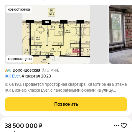
новостройка
хорошая цена
Воронцовская
10 мин.
ЖК Ever
, 4 квартал 2023
Id 66193. Продается просторная квартира! Квартира на 5 этаже
ЖК Бизнес-класса Ever, с панорамными окнами на улицу
Обручева и на юго-запад Москвы. Просторная планировка 60,2
метра квадратных, делают квартиру привлекательной для
Позвонить
покупки как семьям с
38 500 000
₽