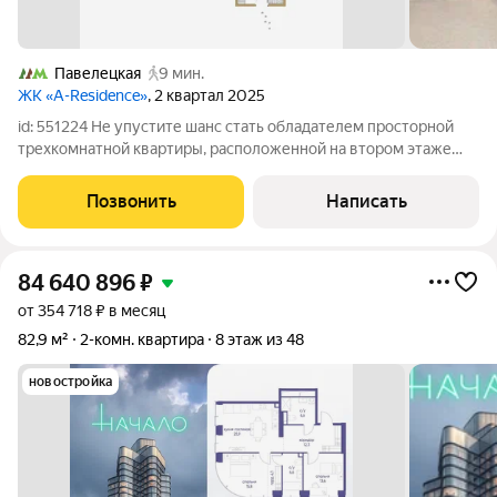
Павелецкая
9 мин.
ЖК «A-Residence»
, 2 квартал 2025
id: 551224 Не упустите шанс стать обладателем просторной
трехкомнатной квартиры, расположенной на втором этаже
девятиэтажного дома всего в нескольких минутах от метро
Павелецкая! Это уникальное предложение для тех, кто ценит
Позвонить
Написать
комфорт, стиль и удобное
84 640 896
₽
от 354 718 ₽ в месяц
82,9 м²
2-комн. квартира
8 этаж из 48
новостройка