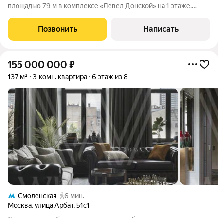
площадью 79 м в комплексе «Левел Донской» на 1 этаже.
Выполнена качественная отделка в современном стиле.
Установлены тёплые полы и три сплит-системы
Позвонить
Написать
кондиционирования. Планировка включает
155 000 000
₽
137 м²
3-комн. квартира
6 этаж из 8
Смоленская
6 мин.
Москва
,
улица Арбат
,
51с1