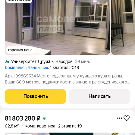
хорошая цена
Университет Дружбы Народов
9 мин.
Комплекс «Ландыши»
, 1 квартал 2018
Арт. 139869534 Место под солнцем у лучшего вуза страны.
Ваши 66.9 метров недвижимости в эпицентре студенческого
и делового притяжения. Выход из подъезда и вы в ритме
города: 9 минут до РУДН, 10 минут до метро Университет
Позвонить
Написать
дружбы народов. Вся
81 803 280
₽
62,8 м²
1-комн. квартира
2 этаж из 19