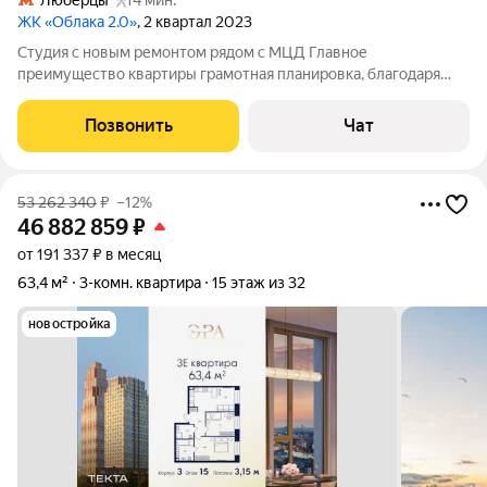
Люберцы
14 мин.
ЖК «Облака 2.0»
, 2 квартал 2023
Студия с новым ремонтом рядом с МЦД Главное
преимущество квартиры грамотная планировка, благодаря
которой создан функционал однокомнатной квартиры. Что
отличает квартиру: полноценная спальная зона с
Позвонить
Чат
ортопедическим матрасом; кухня с большой рабочей
53 262 340
₽
–12%
46 882 859
₽
от 191 337 ₽ в месяц
63,4 м²
3-комн. квартира
15 этаж из 32
новостройка