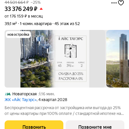
44 501 664
₽
–25%
33 376 249
₽
от 176 159 ₽ в месяц
39,1 м²
1-комн. квартира
45 этаж из 52
новостройка
Новаторская
16 мин.
ЖК «Айс Тауэрс»
, 4 квартал 2028
Беспроцентная рассрочка от застройщика или выгода до 25%
от цены квартиры при 100% оплате / стандартной ипотеке на
ограниченный пул квартир. Просторная 1-комнатная квартира
на 45 этаже, 39.1 кв.м, в премиальном жилом комплексе «Айс
Позвонить
Позвоните мне