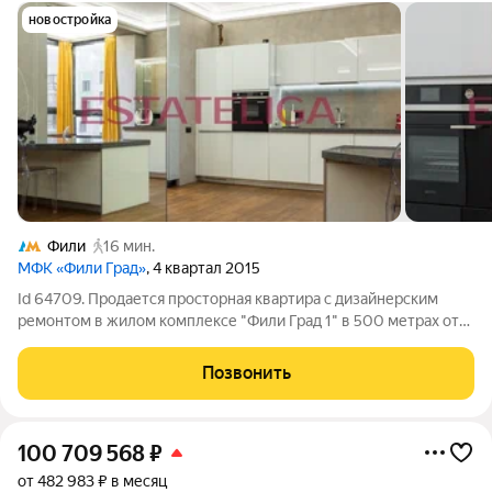
новостройка
Фили
16 мин.
МФК «Фили Град»
, 4 квартал 2015
Id 64709. Продается просторная квартира с дизайнерским
ремонтом в жилом комплексе "Фили Град 1" в 500 метрах от
новой набережной Москва-реки! Функциональная планировка
квартиры, разработанная по индивидуальному дизайн-
Позвонить
проекту: просторная
100 709 568
₽
от 482 983 ₽ в месяц