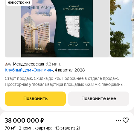
новостройка
Менделеевская
2 мин.
Клубный дом «Энигмия»
, 4 квартал 2028
Старт продаж. Скидка до 7%. Подробнее в отделе продаж.
Просторная угловая квартира площадью 62.8 м с панорамными
видами на Садовое кольцо, Новослободскую ул. и во двор.
Продуманная планировка с мастер-спальней и гардеробной с
Позвонить
Позвоните мне
окном. ЭНИГМИЯ
38 000 000
₽
70 м²
2-комн. квартира
13 этаж из 21