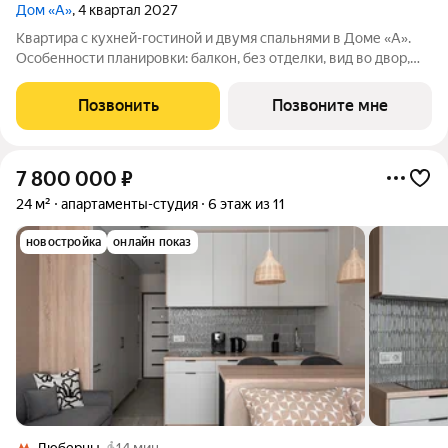
Дом «А»
, 4 квартал 2027
Квартира с кухней-гостиной и двумя спальнями в Доме «А».
Особенности планировки: балкон, без отделки, вид во двор,
гардеробная, постирочная. Срок сдачи IV кв. 2027 Дом А -
проект от застройщика Брусника располагается на границе с
Позвонить
Позвоните мне
ЦАО, рядом с метро
7 800 000
₽
24 м²
апартаменты-студия
6 этаж из 11
новостройка
онлайн показ