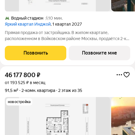
Водный стадион
10 мин.
Яркий квартал Инджой
, 1 квартал 2027
Прямая продажа от застройщика. В жилом квартале,
расположенном в Войковском районе Москвы, продаётся 2-к
квартира площадью 42.1 кв.м без отделки. Квартира
расположена на 19 этаже 32-этажного дома, корпус 1, в жилом
Позвонить
Позвоните мне
квартале бизнес-класса Инджой.
46 177 800
₽
от 193 525 ₽ в месяц
91,5 м²
2-комн. квартира
2 этаж из 35
новостройка