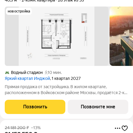
40,5 м²
2-комн. квартира
28 этаж из 35
новостройка
Водный стадион
10 мин.
Яркий квартал Инджой
, 1 квартал 2027
Прямая продажа от застройщика. В жилом квартале,
расположенном в Войковском районе Москвы, продаётся 2-к
квартира площадью 40.5 кв.м без отделки. Квартира
расположена на 28 этаже 35-этажного дома, корпус 1, в жилом
Позвонить
Позвоните мне
квартале бизнес-класса Инджой.
24 181 200
₽
–13%