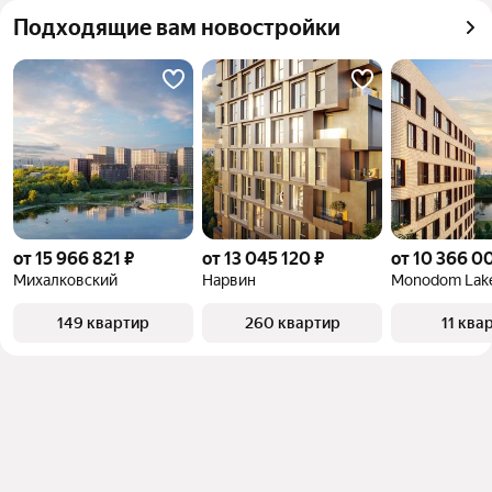
квадратного метра или площади
Подходящие вам новостройки
от 15 966 821 ₽
от 13 045 120 ₽
от 10 366 0
Михалковский
Нарвин
Monodom Lak
149 квартир
260 квартир
11 ква