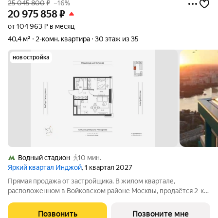
25 045 800
₽
–16%
20 975 858
₽
от 104 963 ₽ в месяц
40,4 м²
2-комн. квартира
30 этаж из 35
новостройка
Водный стадион
10 мин.
Яркий квартал Инджой
, 1 квартал 2027
Прямая продажа от застройщика. В жилом квартале,
расположенном в Войковском районе Москвы, продаётся 2-к
квартира площадью 40.4 кв.м без отделки. Квартира
расположена на 30 этаже 33-этажного дома, корпус 1, в жилом
Позвонить
Позвоните мне