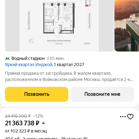
Водный стадион
10 мин.
Яркий квартал Инджой
, 1 квартал 2027
Прямая продажа от застройщика. В жилом квартале,
расположенном в Войковском районе Москвы, продаётся 2-к
квартира площадью 40.5 кв.м без отделки. Квартира
расположена на 26 этаже 35-этажного дома, корпус 1, в жилом
Позвонить
Позвоните мне
квартале бизнес-класса Инджой.
24 415 700
₽
–12%
21 363 738
₽
от 102 323 ₽ в месяц