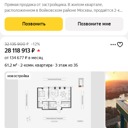
Прямая продажа от застройщика. В жилом квартале,
расположенном в Войковском районе Москвы, продаётся 2-к
квартира площадью 44.4 кв.м без отделки. Квартира
расположена на 5 этаже 10-этажного дома, корпус 1, в жилом
Позвонить
Позвоните мне
квартале бизнес-класса Инджой.
32 135 900
₽
–12%
28 118 913
₽
от 134 677 ₽ в месяц
61,2 м²
2-комн. квартира
3 этаж из 35
новостройка