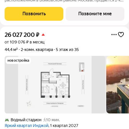
расположенном в Войковском районе Москвы, продаётся 2-к
квартира площадью 61.2 кв.м без отделки. Квартира
расположена на 7 этаже 35-этажного дома, корпус 1, в жилом
Позвонить
Позвоните мне
квартале бизнес-класса Инджой.
26 027 200
₽
от 109 076 ₽ в месяц
44,4 м²
2-комн. квартира
5 этаж из 35
новостройка
Водный стадион
10 мин.
Яркий квартал Инджой
, 1 квартал 2027