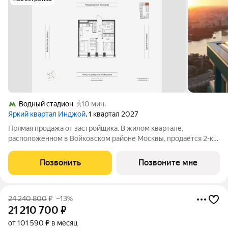
Водный стадион
10 мин.
Яркий квартал Инджой
, 1 квартал 2027
Прямая продажа от застройщика. В жилом квартале,
расположенном в Войковском районе Москвы, продаётся 2-к
квартира площадью 40.8 кв.м без отделки. Квартира
расположена на 13 этаже 32-этажного дома, корпус 1, в жилом
Позвонить
Позвоните мне
квартале бизнес-класса Инджой.
24 240 800
₽
–13%
21 210 700
₽
от 101 590 ₽ в месяц