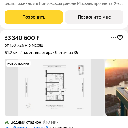
расположенном в Войковском районе Москвы, продаётся 2-к
квартира площадью 60.7 кв.м без отделки. Квартира
расположена на 4 этаже 10-этажного дома, корпус 1, в жилом
Позвонить
Позвоните мне
квартале бизнес-класса Инджой.
33 340 600
₽
от 139 726 ₽ в месяц
61,2 м²
2-комн. квартира
9 этаж из 35
новостройка
Водный стадион
10 мин.