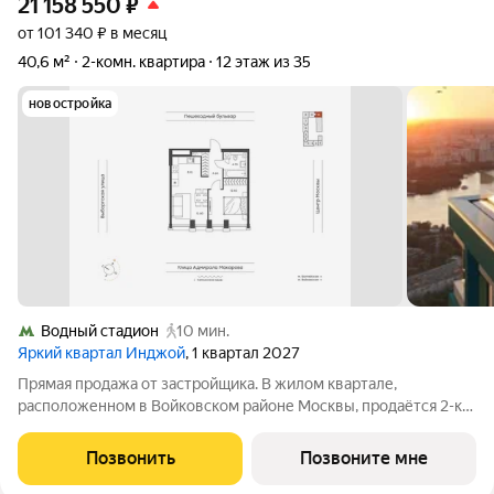
21 158 550
₽
от 101 340 ₽ в месяц
40,6 м²
2-комн. квартира
12 этаж из 35
новостройка
Водный стадион
10 мин.
Яркий квартал Инджой
, 1 квартал 2027
Прямая продажа от застройщика. В жилом квартале,
расположенном в Войковском районе Москвы, продаётся 2-к
квартира площадью 40.6 кв.м без отделки. Квартира
расположена на 12 этаже 32-этажного дома, корпус 1, в жилом
Позвонить
Позвоните мне
квартале бизнес-класса Инджой.