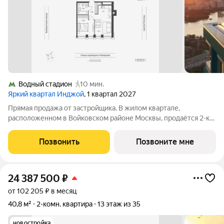
Водный стадион
10 мин.
Яркий квартал Инджой
, 1 квартал 2027
Прямая продажа от застройщика. В жилом квартале,
расположенном в Войковском районе Москвы, продаётся 2-к
квартира площадью 41 кв.м без отделки. Квартира
расположена на 28 этаже 32-этажного дома, корпус 1, в жилом
Позвонить
Позвоните мне
квартале бизнес-класса Инджой. Инджой
24 387 500
₽
от 102 205 ₽ в месяц
40,8 м²
2-комн. квартира
13 этаж из 35
новостройка