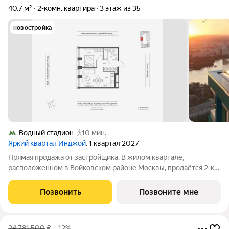
40,7 м²
2-комн. квартира
3 этаж из 35
новостройка
Водный стадион
10 мин.
Яркий квартал Инджой
, 1 квартал 2027
Прямая продажа от застройщика. В жилом квартале,
расположенном в Войковском районе Москвы, продаётся 2-к
квартира площадью 40.7 кв.м без отделки. Квартира
расположена на 3 этаже 33-этажного дома, корпус 1, в жилом
Позвонить
Позвоните мне
квартале бизнес-класса Инджой.
24 781 500
₽
–12%