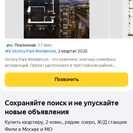
Поклонная
7 мин.
ЖК Victory Park Residences
, 2 квартал 2025
Victory Park Residences - это комплекс элитных семейных
резиденций. Проект расположен в престижном районе
Дорогомилово в одной минуте от Парка Победы, Поклонной
горы и Кутузовского проспекта. Комплекс состоит из восьми
Позвонить
элегантных корпусов, их облик
Сохраняйте поиск и не упускайте
новые объявления
Купить квартиру, 2-комн., рядом: озеро, Ж/Д станция:
Фили в Москве и МО