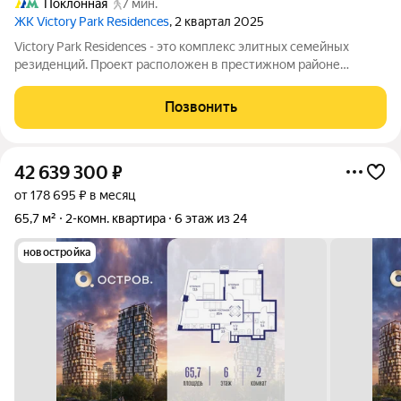
Поклонная
7 мин.
ЖК Victory Park Residences
, 2 квартал 2025
Victory Park Residences - это комплекс элитных семейных
резиденций. Проект расположен в престижном районе
Дорогомилово в одной минуте от Парка Победы, Поклонной
горы и Кутузовского проспекта. Комплекс состоит из восьми
Позвонить
элегантных корпусов, их облик
42 639 300
₽
от 178 695 ₽ в месяц
65,7 м²
2-комн. квартира
6 этаж из 24
новостройка