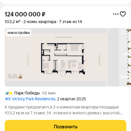
124 000 000
₽
103,2 м²
2-комн. квартира
7 этаж из 14
новостройка
Парк Победы
6 мин.
ЖК Victory Park Residences
, 2 квартал 2025
К продаже предлагается 2-х комнатная квартира площадью
103,2 кв.м на 7 этаже, 14 -этажного жилого домка с высотой
потолков - 3,8 м, расположенный в ЖК Victory Park Residencess
(ЗАО, район Дорогомилово). Собственник: юр. лицо. ЖК Victory
Позвонить
Park