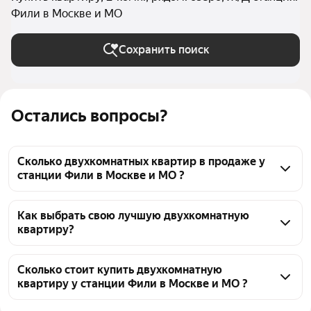
Фили в Москве и МО
Сохранить поиск
Остались вопросы?
Сколько двухкомнатных квартир в продаже у
станции Фили в Москве и МО ?
На Яндекс Недвижимости в продаже у станции 
Фили в Москве и МО 167 двухкомнатных квартир, 
Как выбрать свою лучшую двухкомнатную
квартиру?
из них 11 объявлений от агентств, 156 объявлений 
от застройщиков
Чтобы купить 2-комнатную квартиру рядом с 
озером у станции Фили, воспользуйтесь тепловой 
Сколько стоит купить двухкомнатную
квартиру у станции Фили в Москве и МО ?
картой для оценки инфраструктуры и 
транспортной доступности в выбранном районе у 
Цена за квадратный метр
595 745 — 2,26 млн ₽