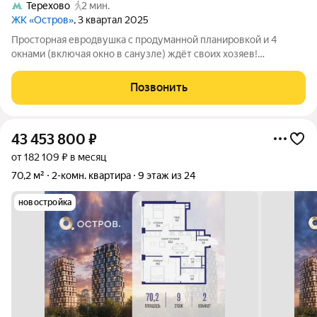
Терехово
2 мин.
ЖК «Остров»
, 3 квартал 2025
Просторная евродвушка с продуманной планировкой и 4
окнами (включая окно в санузле) ждёт своих хозяев!
Ключевые параметры:площадь: 46,4 м2; 4 окна максимум
света и воздуха; окно в санузле дополнительная вентиляция и
Позвонить
естественное освещение;
43 453 800
₽
от 182 109 ₽ в месяц
70,2 м²
2-комн. квартира
9 этаж из 24
новостройка