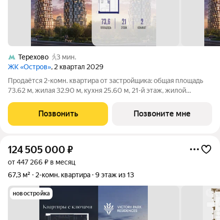
Терехово
3 мин.
ЖК «Остров»
, 2 квартал 2029
Продаётся 2-комн. квартира от застройщика: общая площадь
73.62 м, жилая 32.90 м, кухня 25.60 м, 21-й этаж, жилой
квартал «Остров 14», корпус 6 (секция 1). Срок сдачи: 2 квартал
2029 года. 1 совмещенный санузел. Остров.14 ЧАСТЬ
Позвонить
Позвоните мне
ПРОЕКТА «ОСТРОВ», В 10
124 505 000
₽
от 447 266 ₽ в месяц
67,3 м²
2-комн. квартира
9 этаж из 13
новостройка