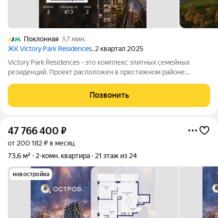
Поклонная
7 мин.
ЖК Victory Park Residences
, 2 квартал 2025
Victory Park Residences - это комплекс элитных семейных
резиденций. Проект расположен в престижном районе
Дорогомилово в одной минуте от Парка Победы, Поклонной
горы и Кутузовского проспекта. Комплекс состоит из восьми
Позвонить
элегантных корпусов, их облик
47 766 400
₽
от 200 182 ₽ в месяц
73,6 м²
2-комн. квартира
21 этаж из 24
новостройка