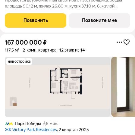
Продаётся двухкомнатная квартира от застройщика: общая
площадь 90.12 м, жилая 26.80 м, кухня 37.10 м, 6, жилой
квартал «Остров 12», корпус 1 (12.2 квартал) (секция 2). срок
сдачи: 2-кв. 2027. , 2 санузла: 2 совмещенных. В жилой зоне 2
Позвонить
Позвоните мне
больших окна на
167 000 000
₽
117,5 м²
2-комн. квартира
12 этаж из 14
новостройка
Парк Победы
6 мин.
ЖК Victory Park Residences
, 2 квартал 2025