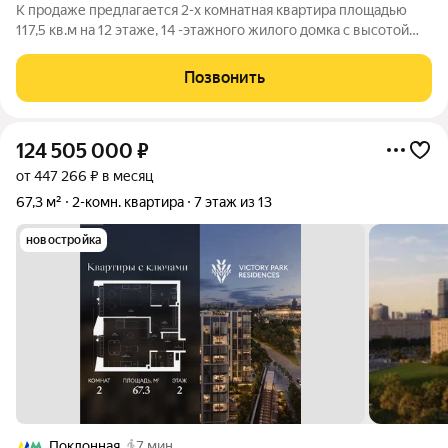
К продаже предлагается 2-х комнатная квартира площадью
117,5 кв.м на 12 этаже, 14 -этажного жилого домка с высотой
потолков - 3,8 м, расположенный в ЖК Victory Park Residencess
(ЗАО, район Дорогомилово). Собственник: юр. лицо. ЖК Victory
Позвонить
Park
124 505 000
₽
от 447 266 ₽ в месяц
67,3 м²
2-комн. квартира
7 этаж из 13
новостройка
Поклонная
7 мин.