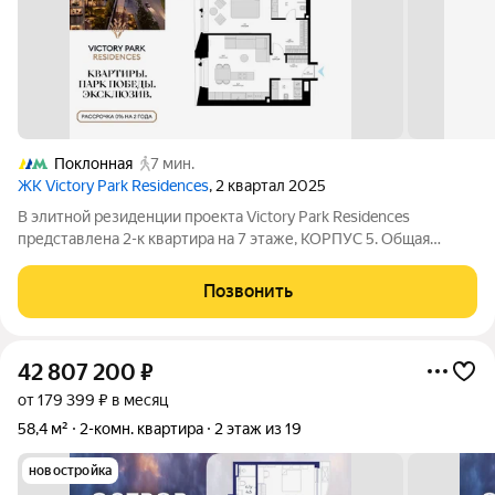
Поклонная
7 мин.
ЖК Victory Park Residences
, 2 квартал 2025
В элитной резиденции проекта Victory Park Residences
представлена 2-к квартира на 7 этаже, КОРПУС 5. Общая
площадь квартиры составляет 67.3 кв.м. Характеристики
квартиры: - Панорамное остекление - Просторная кухня-
Позвонить
гостиная - Дизайнерская отделка
42 807 200
₽
от 179 399 ₽ в месяц
58,4 м²
2-комн. квартира
2 этаж из 19
новостройка