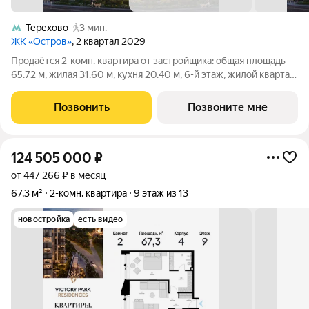
Терехово
3 мин.
ЖК «Остров»
, 2 квартал 2029
Продаётся 2-комн. квартира от застройщика: общая площадь
65.72 м, жилая 31.60 м, кухня 20.40 м, 6-й этаж, жилой квартал
«Остров 14», корпус 4 (секция 1). Срок сдачи: 2 квартал 2029
года. 2 совмещенных санузла. Остров.14 ЧАСТЬ ПРОЕКТА
Позвонить
Позвоните мне
«ОСТРОВ», В 10
124 505 000
₽
от 447 266 ₽ в месяц
67,3 м²
2-комн. квартира
9 этаж из 13
новостройка
есть видео