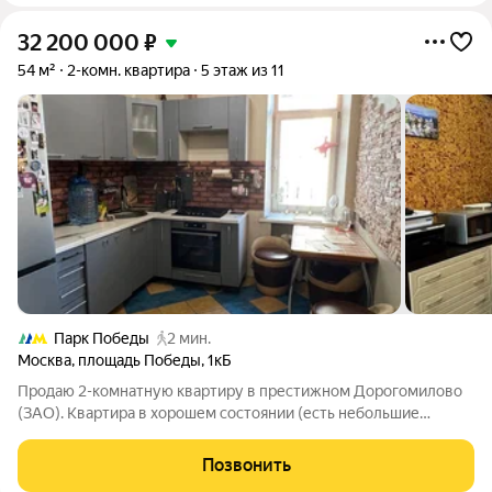
32 200 000
₽
54 м²
2-комн. квартира
5 этаж из 11
Парк Победы
2 мин.
Москва
,
площадь Победы
,
1кБ
Продаю 2-комнатную квартиру в престижном Дорогомилово
(ЗАО). Квартира в хорошем состоянии (есть небольшие
недоделки, но капитальные вложения не требуется), на всех
окнах установлены стеклопакеты, на полу паркет и плитка.
Позвонить
Удачная планировка: 2