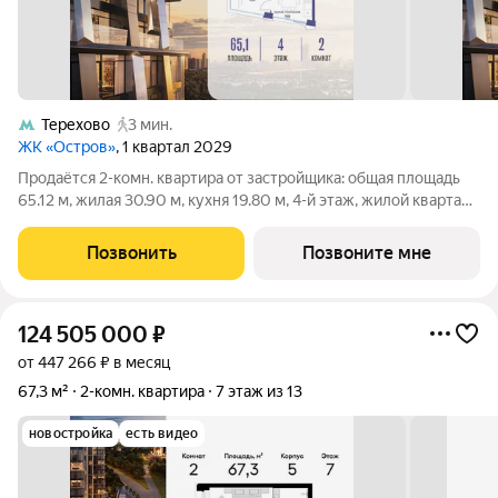
Терехово
3 мин.
ЖК «Остров»
, 1 квартал 2029
Продаётся 2-комн. квартира от застройщика: общая площадь
65.12 м, жилая 30.90 м, кухня 19.80 м, 4-й этаж, жилой квартал
«Остров 12», корпус 2 (секция 1). Срок сдачи: 1 квартал 2029
года. 2 совмещенных санузла. В жилой зоне 2 больших окна на
Позвонить
Позвоните мне
одну
124 505 000
₽
от 447 266 ₽ в месяц
67,3 м²
2-комн. квартира
7 этаж из 13
новостройка
есть видео