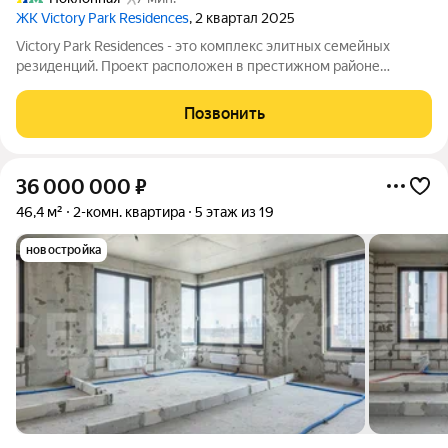
ЖК Victory Park Residences
, 2 квартал 2025
Victory Park Residences - это комплекс элитных семейных
резиденций. Проект расположен в престижном районе
Дорогомилово в одной минуте от Парка Победы, Поклонной
горы и Кутузовского проспекта. Комплекс состоит из восьми
Позвонить
элегантных корпусов, их облик
36 000 000
₽
46,4 м²
2-комн. квартира
5 этаж из 19
новостройка