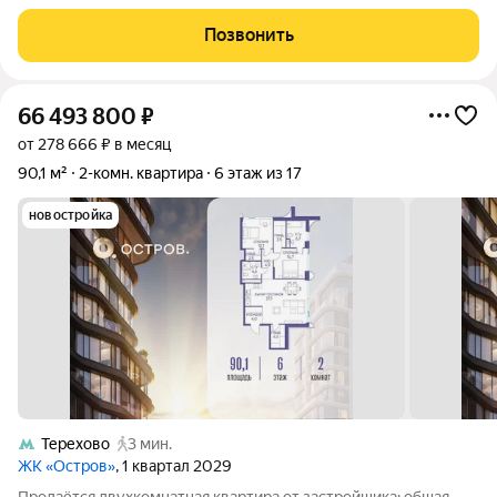
Ключевые параметры:площадь: 46,4 м2; 4 окна максимум
света и воздуха; окно в санузле дополнительная вентиляция и
Позвонить
естественное освещение;
66 493 800
₽
от 278 666 ₽ в месяц
90,1 м²
2-комн. квартира
6 этаж из 17
новостройка
Терехово
3 мин.
ЖК «Остров»
, 1 квартал 2029