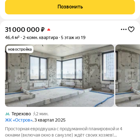
горы и Кутузовского проспекта. Комплекс состоит из восьми
Позвонить
элегантных корпусов, их облик
31 000 000
₽
46,4 м²
2-комн. квартира
5 этаж из 19
новостройка
Терехово
2 мин.
ЖК «Остров»
, 3 квартал 2025
Просторная евродвушка с продуманной планировкой и 4
окнами (включая окно в санузле) ждёт своих хозяев!