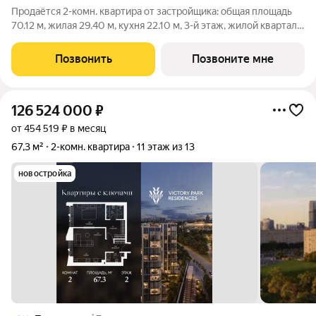
Продаётся 2-комн. квартира от застройщика: общая площадь
70.12 м, жилая 29.40 м, кухня 22.10 м, 3-й этаж, жилой квартал
«Остров 14», корпус 4 (секция 1). Срок сдачи: 2 квартал 2029
года. 2 совмещенных санузла. Остров.14 ЧАСТЬ ПРОЕКТА
Позвонить
Позвоните мне
«ОСТРОВ», В 10
126 524 000
₽
от 454 519 ₽ в месяц
67,3 м²
2-комн. квартира
11 этаж из 13
новостройка