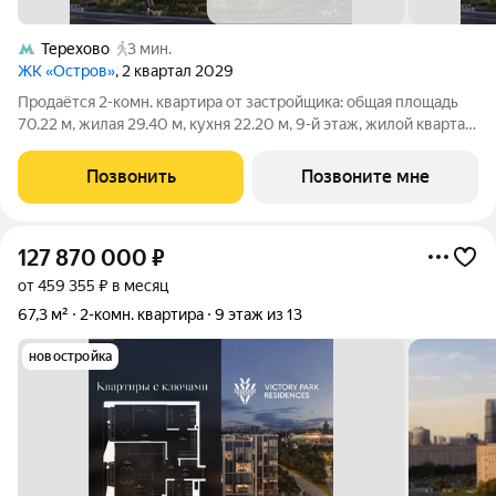
Терехово
3 мин.
ЖК «Остров»
, 2 квартал 2029
Продаётся 2-комн. квартира от застройщика: общая площадь
70.22 м, жилая 29.40 м, кухня 22.20 м, 9-й этаж, жилой квартал
«Остров 14», корпус 6 (секция 1). Срок сдачи: 2 квартал 2029
года. 2 совмещенных санузла. Остров.14 ЧАСТЬ ПРОЕКТА
Позвонить
Позвоните мне
«ОСТРОВ», В 10
127 870 000
₽
от 459 355 ₽ в месяц
67,3 м²
2-комн. квартира
9 этаж из 13
новостройка