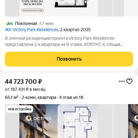
Поклонная
7 мин.
ЖК Victory Park Residences
, 2 квартал 2025
В элитной резиденции проекта Victory Park Residences
представлена 2-к квартира на 9 этаже, КОРПУС 4. Общая
площадь квартиры составляет 67.3 кв.м. Характеристики
квартиры: - Панорамное остекление - Просторная кухня-
Позвонить
гостиная - Дизайнерская отделка
44 723 700
₽
от 187 431 ₽ в месяц
65,1 м²
2-комн. квартира
4 этаж из 18
новостройка