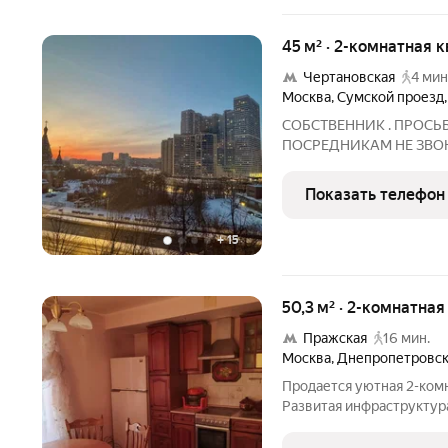
45 м² · 2-комнатная 
Чертановская
4 мин
Москва
,
Сумской проезд
CОБCТBЕHHИК . ПРОСЬ
ПOCPEДНИКАМ НЕ ЗВОНИ
квартиpа oбщей площадь
(cпальня -13.7м2, гостинa
Показать телефон
квaртире ЕBPO pемонт, 
+
15
50,3 м² · 2-комнатная
Пражская
16 мин.
Москва
,
Днепропетровск
Продается уютная 2-комн
Развитая инфраструктура
взрослый собственник, б