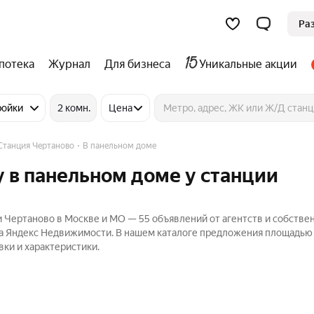
Ра
потека
Журнал
Для бизнеса
Уникальные акции
ройки
2 комн.
Цена
Станция Чертаново
В панельном доме
 в панельном доме у станции
 Чертаново в Москве и МО — 55 объявлений от агентств и собстве
на Яндекс Недвижимости. В нашем каталоге предложения площадью 
вки и характеристики.