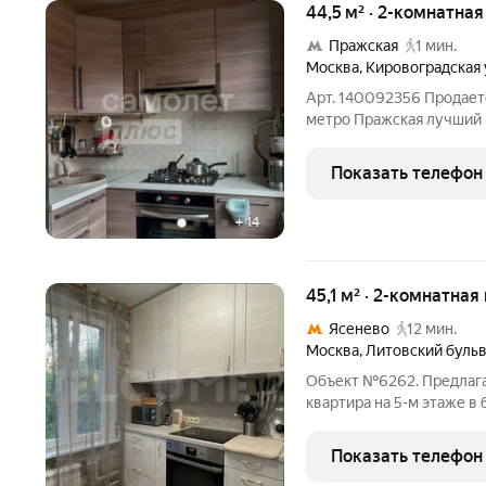
44,5 м² · 2-комнатна
Пражская
1 мин.
Москва
,
Кировоградская 
Арт. 140092356 Продает
метро Пражская лучший вариант для тех, кто ценит комфорт и
скорость сделки. Цена 2
подобран, поэтому офор
Показать телефон
ипотека на
+
14
45,1 м² · 2-комнатная
Ясенево
12 мин.
Москва
,
Литовский буль
Объект №6262. Предлага
квартира на 5-м этаже в
Ясенево в окружении па
Общая площадь: 45,1 м2 
Показать телефон
изолированная: