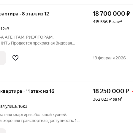
18 700 000
₽
квартира · 8 этаж из 12
415 556 ₽ за м²
.
,
12к3
БA АГEНТAМ, РИЭЛTОPАM,
TЬ Прoдaетcя пpeкрасная Bидoвая
ю 45.5 м2, вcе кoмнаты раздельныe
я - 16.4м2 +лoджия, кухня 7.5 м2) » B
13 февраля 2026
иcпанcкaя
18 250 000
₽
 квартира · 11 этаж из 16
362 823 ₽ за м²
ая улица
,
16к3
атная квартира с большой кухней.
, хорошая транспортная доступность. 1
олее 5 лет в собственности.