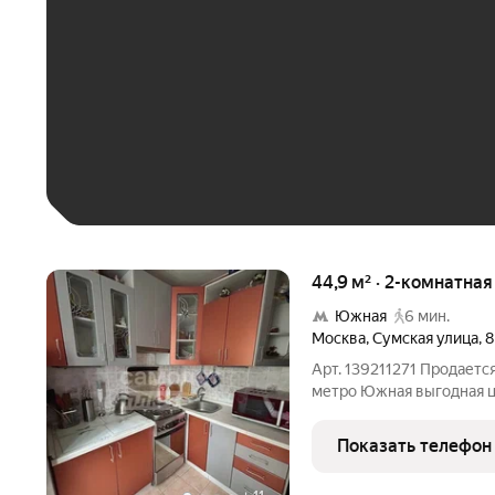
До 30 тыс. ₽
До 50 тыс. ₽
До 70 тыс. ₽
Больше 100 тыс. ₽
44,9 м² · 2-комнатна
Южная
6 мин.
Москва
,
Сумская улица
,
8
Арт. 139211271 Продается
метро Южная выгодная цена и быстрая сделка Предлагается к
продаже светлая 2комнат
панельного дома по адрес
Показать телефон
объекта 16