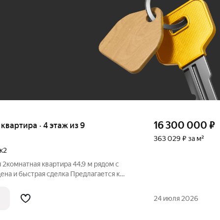
До 100 тыс. ₽
16 300 000
₽
я квартира · 4 этаж из 9
363 029 ₽ за м²
к2
 2комнатная квартира 44,9 м рядом с
ная квартира на 4 этаже 9этажного
у: г. Москва, ул. Сумская. Стоимость
24 июля 2026