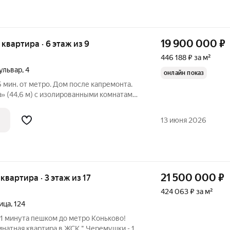
19 900 000
₽
я квартира · 6 этаж из 9
446 188 ₽ за м²
ульвар
,
4
онлайн показ
5 мин. от метро. Дом после капремонта.
» (44,6 м) с изолированными комнатами
е с дорогим дизайнерским ремонтом,
венных материалов. О КВАРТИРЕ
13 июня 2026
21 500 000
₽
 квартира · 3 этаж из 17
424 063 ₽ за м²
ица
,
124
 1 минута пешком до метро Коньково!
мнатная квартира в ЖСК " Черемушки - 1"