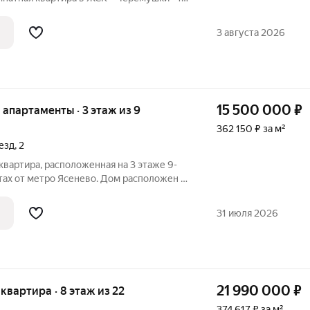
ро. Квартира расположена на 3 этаже.
выходят на улицу. Комнаты раздельные.
3 августа 2026
15 500 000
₽
е апартаменты · 3 этаж из 9
362 150 ₽ за м²
езд
,
2
квартира, расположенная на 3 этаже 9-
тах от метро Ясенево. Дом расположен в
ти от Битцевского лесопарка.
я придомовая территория, чистый
31 июля 2026
21 990 000
₽
я квартира · 8 этаж из 22
374 617 ₽ за м²