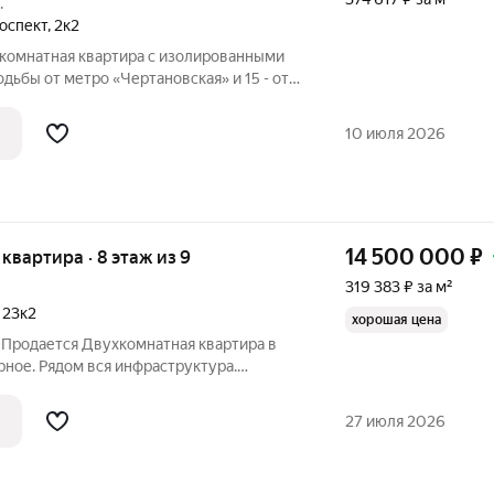
.
оспект
,
2к2
-комнатная квартира с изолированными
дьбы от метро «Чертановская» и 15 - от
«Севастопольской». Состояние жилое,
 чистый, приветливые соседи. Закрытая
10 июля 2026
14 500 000
₽
я квартира · 8 этаж из 9
319 383 ₽ за м²
,
23к2
хорошая цена
 Продается Двухкомнатная квартира в
ное. Рядом вся инфраструктура.
лет. Квартира требует ремонта. Без
ованные. Тихий зеленый двор. Есть
27 июля 2026