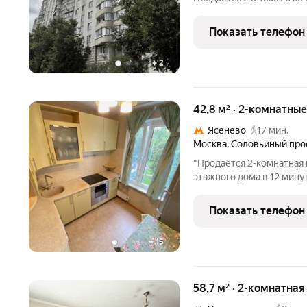
. Дом серии в П-44 у мет
Балкон застеклен. Окна 
Показать телефон
Су
+
2
42,8 м² · 2-комнатны
Ясенево
17 мин.
Москва
,
Соловьиный про
"Продается 2-комнатная 
этажного дома в 12 мину
непосредственной близос
Благоустроенная зелена
Показать телефон
отремонтированный
+
15
58,7 м² · 2-комнатна