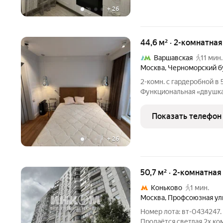
+
26
44,6 м² · 2-комнатна
Варшавская
11 мин.
Москва
,
Черноморский б
2-комн. с гардеробной в 
Функциональная «двушка
на комфортном 6-м этаж
выполненным из качест
Показать телефон
(Эргономика и
+
26
50,7 м² · 2-комнатная
Коньково
1 мин.
Москва
,
Профсоюзная ул
Номер лота: вт-0434247.
Продаётся светлая 2х ко