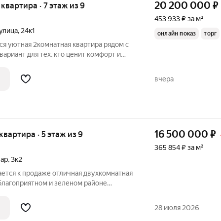
20 200 000
₽
я квартира · 7 этаж из 9
453 933 ₽ за м²
улица
,
24к1
онлайн показ
торг
ся уютная 2комнатная квартира рядом с
0 200 000 руб., встречный вариант уже
мление пройдет быстро; возможна
вчера
16 500 000
₽
 квартира · 5 этаж из 9
365 854 ₽ за м²
вар
,
3к2
ется к продаже отличная двухкомнатная
 благоприятном и зеленом районе
рков и чистого воздуха. КВАРТИРА:
Комната изолированная: 17,3 м2 Комната
28 июля 2026