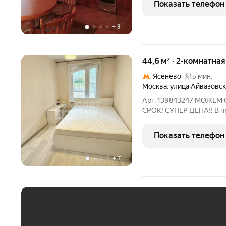
Показать телефон
+
3
44,6 м² · 2-комнатна
Ясенево
15 мин.
Москва
,
улица Айвазовск
Арт. 139843247 МОЖЕМ
СРОК! СУПЕР ЦЕНА!! В пр
ходьбы от метро Ясенево
собственного проживания
Показать телефон
уютная квартира с
+
7
ЕЖЕМЕСЯЧНЫЙ ПЛАТЁ