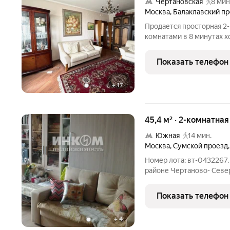
Чертановская
8 мин
Москва
,
Балаклавский пр
Продается просторная 2
комнатами в 8 минутах хо
«Варшавской» и 25 - от 
кухня 10.2 кв.м, подъезд
Показать телефон
+
17
45,4 м² · 2-комнатна
Южная
14 мин.
Москва
,
Сумской проезд
Номер лота: вт-0432267.
районе Чертаново- Север
Собственность более 15 
балкона. Комнаты изолир
Показать телефон
парковочные места во
+
4