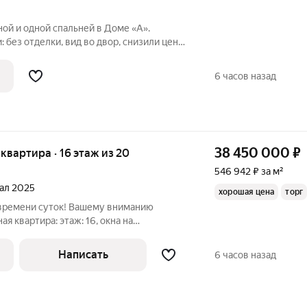
ной и одной спальней в Доме «А».
 без отделки, вид во двор, снизили цены
кв. 2027 Дом А - проект от застройщика
на границе с ЦАО, рядом с метро
6 часов назад
38 450 000
₽
я квартира · 16 этаж из 20
546 942 ₽ за м²
тал 2025
хорошая цена
торг
 времени суток! Вашему вниманию
ая квартира: этаж: 16, окна на
у площадь: 70,3 кв.м. ремонт: white box
анная планировка: мастер - спальня для
Написать
6 часов назад