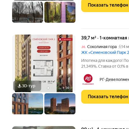
Показать телефон
39,7 м² · 1-комнатна
Соколиная гора
14 м
ЖК «Семеновский Парк 
Ипотека для каждого! По
21,349%. Ставка от 0,1%
лицензия Банка России №
ставка устанавливается 
РГ-Девелопме
Банку
3D-тур
+
14
Показать телефон