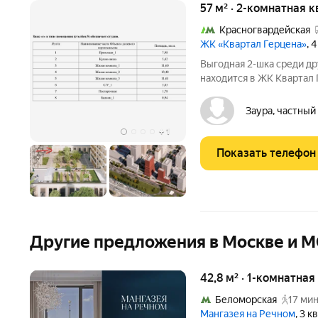
57 м² · 2-комнатная к
Красногвардейская
ЖК «Квартал Герцена»
, 
Выгодная 2-шка среди др
находится в ЖК Квартал
Квартира заложена в Сбе
Домодедовская. Квартира
Заура, частный
Вид с окон
+
1
Показать телефон
Другие предложения в Москве и 
42,8 м² · 1-комнатна
Беломорская
17 мин
Мангазея на Речном
, 3 