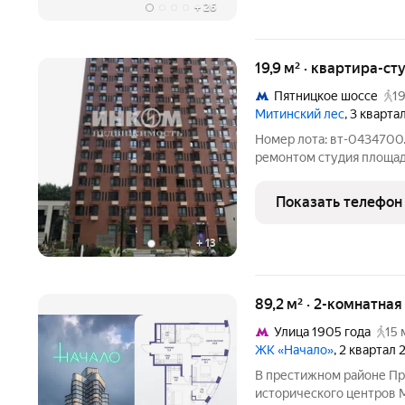
+
26
19,9 м² · квартира-ст
Пятницкое шоссе
19
Митинский лес
, 3 кварта
Номер лота: вт-0434700.
ремонтом студия площад
по адресу Москва, ул. Мур
этажного дома. Дом вхо
Показать телефон
+
13
89,2 м² · 2-комнатна
Улица 1905 года
15 
ЖК «Начало»
, 2 квартал
В престижном районе Пре
исторического центров 