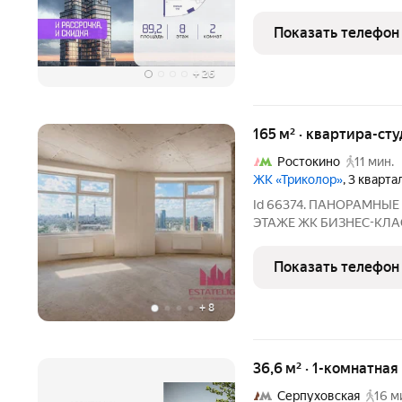
квартира площадью 89.20
на 8 этаже 24-этажного 
Показать телефон
«Начало» от
+
26
165 м² · квартира-сту
Ростокино
11 мин.
ЖК «Триколор»
, 3 кварта
Id 66374. ПАНОРАМНЫЕ ВИДЫ
ЭТАЖЕ ЖК БИЗНЕС-КЛАССА «ТРИКОЛОР» Уникальная квартира
со свободной планировк
корпусов жилого комплек
Показать телефон
Расположена на 36-м эт
+
8
36,6 м² · 1-комнатная
Серпуховская
16 м