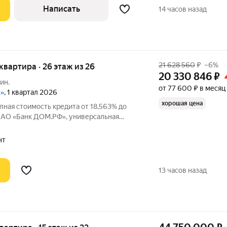
Написать
14 часов назад
21 628 560
₽
–6%
я квартира · 26 этаж из 26
20 330 846
₽
ин.
от 77 600 ₽ в месяц
2»
, 1 квартал 2026
хорошая цена
лная стоимость кредита от 18,563% до
 в АО «Банк ДОМ.РФ», универсальная
2312 от 19.12.2018. В первые 12 месяцев
при наличии документа о компенсации
нт
13 часов назад