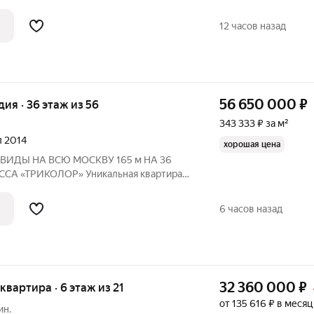
 кв. м без отделки. Квартира находится
дома, в новом элитном жилом комплексе
12 часов назад
56 650 000
₽
дия · 36 этаж из 56
343 333 ₽ за м²
л 2014
хорошая цена
 НА ВСЮ МОСКВУ 165 м НА 36
ой площадью 165 м в одном из лучших
са бизнес-класса «Триколор».
6 часов назад
аже
32 360 000
₽
 квартира · 6 этаж из 21
от 135 616 ₽ в месяц
ин.