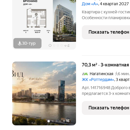
Дом «А»
, 4 квартал 2027
Квартира с кухней-гости
Особенности планировки:
до 31.08. Срок сдачи IV 
Брусника располагается 
Показать телефон
Павелецкая. В
3D-тур
+
6
70,3 м² · 3-комнатна
Нагатинская
6 мин.
ЖК «Роттердам»
, 3 квар
Арт. 141716948 Доброго
предлагается 3-х комнатн
набережную и Москва-рек
от застройщика изолиров
Показать телефон
родителей с
+
16