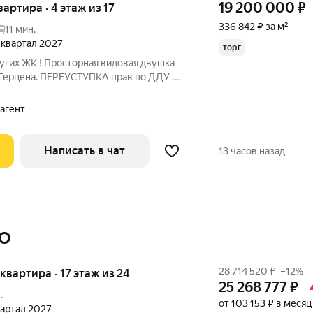
19 200 000
₽
вартира · 4 этаж из 17
336 842 ₽ за м²
11 мин.
4 квартал 2027
торг
угих ЖК ! Просторная видовая двушка
 Герцена. ПЕРЕУСТУПКА прав по ДДУ .
рбанке . В 5 минутах на машине метро
 находится на 4 этаже 17 этажного дома.
 агент
Написать в чат
13 часов назад
МО
28 714 520
₽
–12%
я квартира · 17 этаж из 24
25 268 777
₽
.
от 103 153 ₽ в месяц
квартал 2027