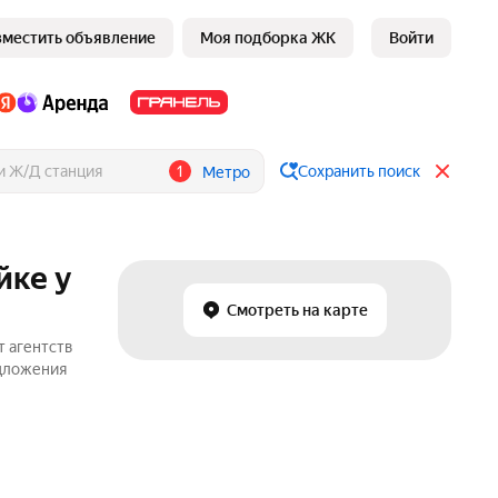
зместить объявление
Моя подборка ЖК
Войти
1
Сохранить поиск
Метро
йке у
Смотреть на карте
т агентств
едложения