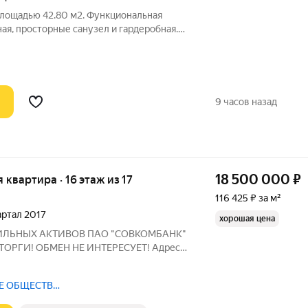
площадью 42.80 м2. Функциональная
ная, просторные санузел и гардеробная.
 17-м этаже 24-этажного дома.
том скидки 12%, экономия составит 3 445
9 часов назад
18 500 000
₽
я квартира · 16 этаж из 17
116 425 ₽ за м²
вартал 2017
хорошая цена
ЛЬНЫХ АКТИВОВ ПАО "СОВКОМБАНК"
ОРГИ! ОБМЕН НЕ ИНТЕРЕСУЕТ! Адрес:
г. Дзержинский, ул. Угрешская, д. 32, кв.
:3186. Продаем квартиру в ЖК «Лесные
Е ОБЩЕСТВО
, агентство