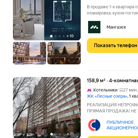
В продаже 1-к квартира 
планировка, кухня-гости
Квартира расположена на
Стоимость указана с уче
Мангазея
743 рублей!
+
10
Показать телефон
158,9 м² · 4-комнатна
Котельники
27 мин.
ЖК «Лесные озера»
, 1 к
РЕАЛИЗАЦИЯ НЕПРОФИ
ПРЯМАЯ ПРОДАЖА! НЕ Т
140090, Московская обл., 
ПУБЛИЧНОЕ
531. КН: 50:64:0000000
АКЦИОНЕРНО
озёра». Монолитный
"СОВКОМБАНК"
+
21