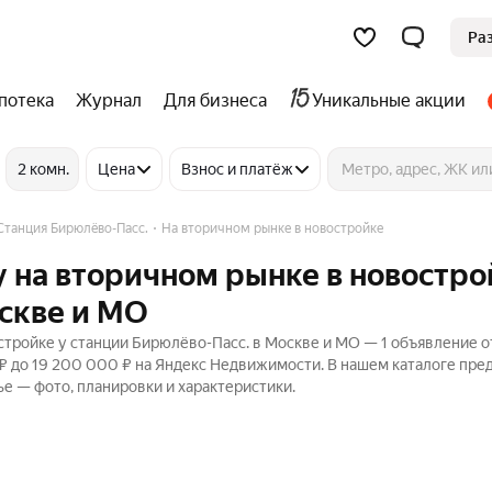
Ра
потека
Журнал
Для бизнеса
Уникальные акции
2 комн.
Цена
Взнос и платёж
Станция Бирюлёво-Пасс.
На вторичном рынке в новостройке
 на вторичном рынке в новостро
скве и МО
тройке у станции Бирюлёво-Пасс. в Москве и МО — 1 объявление о
 ₽ до 19 200 000 ₽ на Яндекс Недвижимости. В нашем каталоге пр
ье — фото, планировки и характеристики.