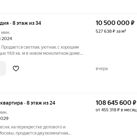
10 500 000
₽
удия · 8 этаж из 34
527 638 ₽ за м²
 мин.
л 2024
 Продается светлая, уютная, с хорошим
ью 19,9 кв. м в новом монолитном доме
авская, д. 38Б, корпус 4, на 8 этаже 34-
дит в масштабный жилой комплекс
вчера
108 645 600
₽
я квартира · 8 этаж из 24
от 455 318 ₽ в месяц
мин.
 2029
сня, на перекрестке делового и
Москвы, продается двухкомнатная