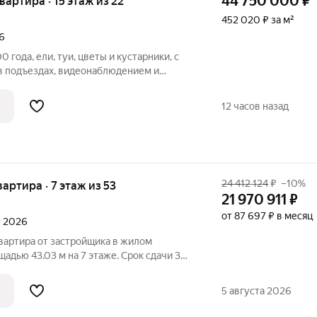
44 750 000
₽
квартира · 15 этаж из 22
452 020 ₽ за м²
6
года, ели, туи, цветы и кустарники, с
 подъездах, видеонаблюдением и
детская и спортивная площадки с
ртира с шикарными видами на запад -
12 часов назад
24 412 124
₽
–10%
квартира · 7 этаж из 53
21 970 911
₽
от 87 697 ₽ в месяц
л 2026
вартира от застройщика в жилом
адью 43.03 м на 7 этаже. Срок сдачи 3
епция жилого комплекса Сити Бэй -
е с отлично развитой инфраструктурой и
5 августа 2026