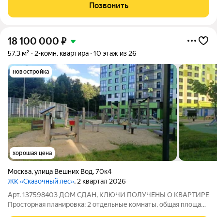
Квартира с прозрачной историей, приватизирована более 10
Позвонить
лет назад, из рук в руки не
18 100 000
₽
57,3 м²
2-комн. квартира
10 этаж из 26
новостройка
хорошая цена
Москва
,
улица Вешних Вод
,
70к4
ЖК «Сказочный лес»
, 2 квартал 2026
Арт. 137598403 ДОМ СДАН, КЛЮЧИ ПОЛУЧЕНЫ О КВАРТИРЕ
Просторная планировка: 2 отдельные комнаты, общая площадь
57,3 м. Удачная геометрия без лишних «мертвых» зон. Общая