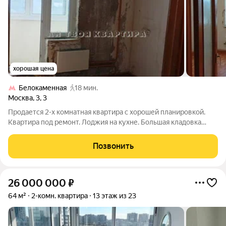
хорошая цена
Белокаменная
18 мин.
Москва
,
3
,
3
Продается 2-х комнатная квартира с хорошей планировкой.
Квартира под ремонт. Лоджия на кухне. Большая кладовка
рядом с кухней. Можно сделать второй санузел. Окна на две
стороны. Монолитно-кирпичный дом 2007 года постройки.
Позвонить
Зеленый район. Вся
26 000 000
₽
64 м²
2-комн. квартира
13 этаж из 23