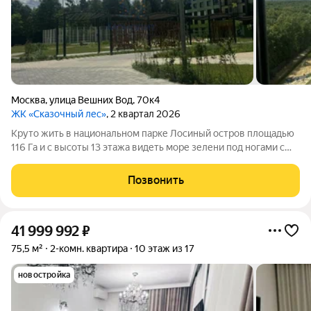
Москва
,
улица Вешних Вод
,
70к4
ЖК «Сказочный лес»
, 2 квартал 2026
Круто жить в национальном парке Лосиный остров площадью
116 Га и с высоты 13 этажа видеть море зелени под ногами с
выходящими к реке Яуза и Ичка лесными тропами, на
велосипеде или зимой на лыжах, при этом понимать, что ты
Позвонить
живёшь в современном ЖК "
41 999 992
₽
75,5 м²
2-комн. квартира
10 этаж из 17
новостройка