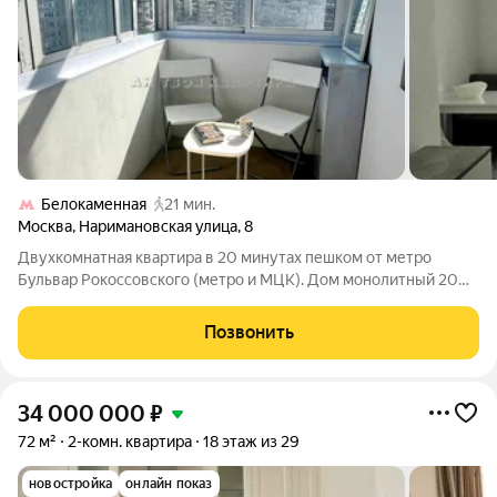
Белокаменная
21 мин.
Москва
,
Наримановская улица
,
8
Двухкомнатная квартира в 20 минутах пешком от метро
Бульвар Рокоссовского (метро и МЦК). Дом монолитный 2008
года постройки. Изолированные комнаты 18 и 15 м,
просторный холл 17.6 м, кухня 8м. Большая лоджия из комнаты.
Позвонить
Отличный ремонт. Прекрасный
34 000 000
₽
72 м²
2-комн. квартира
18 этаж из 29
новостройка
онлайн показ