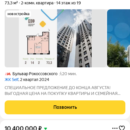
73,3 м²
2-комн. квартира
14 этаж из 19
новостройка
Бульвар Рокоссовского
20 мин.
ЖК Self
, 2 квартал 2024
СПЕЦИАЛЬНОЕ ПРЕДЛОЖЕНИЕ ДО КОНЦА АВГУСТА!
ВЫГОДНАЯ ЦЕНА НА ПОКУПКУ КВАРТИРЫ И СЕМЕЙНАЯ
ИПОТЕКА ОТ 6%! ДОМ СДАН, КЛЮЧИ В ДЕНЬ ПОКУПКИ,
УСПЕЙТЕ ЗАБРОНИРОВАТЬ! Продается просторная и светлая
Позвонить
квартира площадью 73,3 кв. м. на 14 этаже в современном ЖК
10 400 000
₽