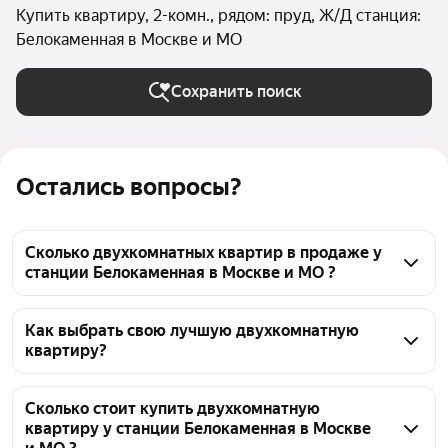
Купить квартиру, 2-комн., рядом: пруд, Ж/Д станция:
Белокаменная в Москве и МО
Сохранить поиск
Остались вопросы?
Сколько двухкомнатных квартир в продаже у
станции Белокаменная в Москве и МО ?
На Яндекс Недвижимости в продаже у станции 
Белокаменная в Москве и МО 30 двухкомнатных 
Как выбрать свою лучшую двухкомнатную
квартиру?
квартир, из них 30 объявлений от агентств
Чтобы купить 2-комнатную квартиру рядом с 
прудом у станции Белокаменная, воспользуйтесь 
Сколько стоит купить двухкомнатную
квартиру у станции Белокаменная в Москве
тепловой картой для оценки инфраструктуры и 