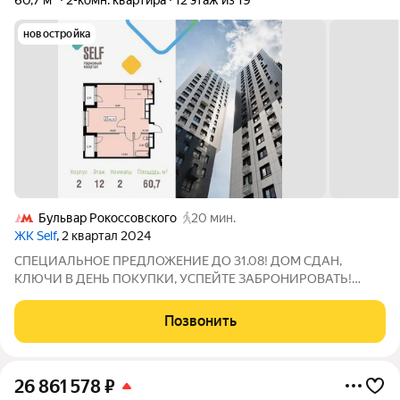
60,7 м²
2-комн. квартира
12 этаж из 19
новостройка
Бульвар Рокоссовского
20 мин.
ЖК Self
, 2 квартал 2024
СПЕЦИАЛЬНОЕ ПРЕДЛОЖЕНИЕ ДО 31.08! ДОМ СДАН,
КЛЮЧИ В ДЕНЬ ПОКУПКИ, УСПЕЙТЕ ЗАБРОНИРОВАТЬ!
УСПЕЙТЕ В АВГУСТЕ - СПЕЦИАЛЬНЫЕ УСЛОВИЯ НА
ПОКУПКУ КВАРТИРЫ И СЕМЕЙНАЯ ИПОТЕКА 6%! Продается
Позвонить
просторная и светлая квартира площадью 60,7 кв. м. на 12
этаже в
26 861 578
₽