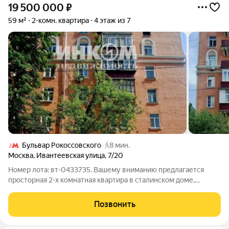
19 500 000
₽
59 м²
2-комн. квартира
4 этаж из 7
Бульвар Рокоссовского
8 мин.
Москва
,
Ивантеевская улица
,
7/20
Номер лота: вт-0433735. Вашему вниманию предлагается
просторная 2-х комнатная квартира в сталинском доме,
который расположен в зеленом районе Москвы. Общая
площадь 58,5 кв.м., жилая - 39 (24+15) кв.м., кухня - 8 кв.м.,
Позвонить
высота потолков - 3 м.,