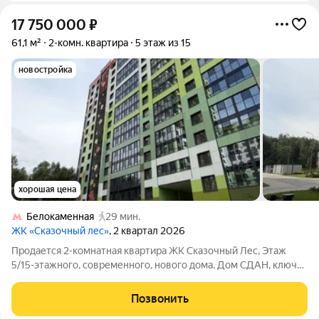
17 750 000
₽
61,1 м²
2-комн. квартира
5 этаж из 15
новостройка
хорошая цена
Белокаменная
29 мин.
ЖК «Сказочный лес»
, 2 квартал 2026
Продается 2-комнатная квартира ЖК Сказочный Лес, Этаж
5/15-этажного, современного, нового дома. Дом СДАН, ключи
на руках! Квартира в СОБСТВЕННОСТИ! Без обременений,
покупалась без ипотеки, за свои деньги. Никто не прописан.
Позвонить
Свободная, прямая продажа!