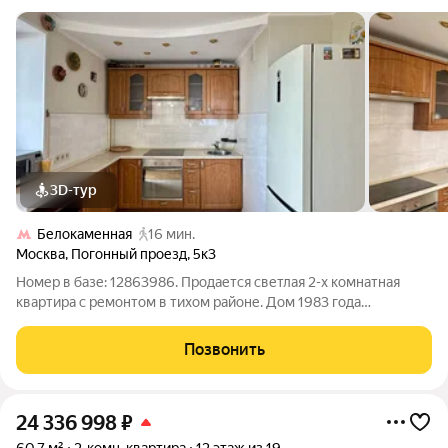
3D-тур
Белокаменная
16 мин.
Москва
,
Погонный проезд
,
5к3
Номер в базе: 12863986. Продается светлая 2-х комнатная
квартира с ремонтом в тихом районе. Дом 1983 года
постройки, стены из красного кирпича, был капитальный
ремонт в 2025 г. Сама квартира уютная, лоджия застекленная,
Позвонить
окна выходят на
24 336 998
₽