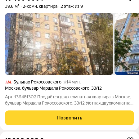
39,6 м²
2-комн. квартира
2 этаж из 9
Бульвар Рокоссовского
14 мин.
Москва
,
бульвар Маршала Рокоссовского
,
33/12
Арт. 136481302 Продаётся двухкомнатная квартира в Москве,
бульвар Маршала Рокоссовского, 33/12 Уютная двухкомнатная
квартира площадью 39,6 м2 на 2м этаже в муниципальном
округе Богородское (г. Москва). Преимущества
Позвонить
локации:развитая инфраструктура