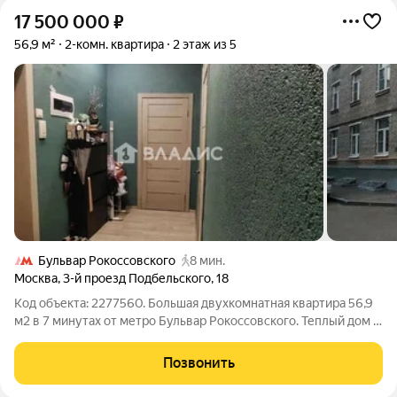
17 500 000
₽
56,9 м²
2-комн. квартира
2 этаж из 5
Бульвар Рокоссовского
8 мин.
Москва
,
3-й проезд Подбельского
,
18
Код объекта: 2277560. Большая двухкомнатная квартира 56,9
м2 в 7 минутах от метро Бульвар Рокоссовского. Теплый дом и
квартира, изолированные комнаты, потолки 3 метра. В
квартире сделан ремонт с заменой электрики и в целом
Позвонить
хорошая косметика -