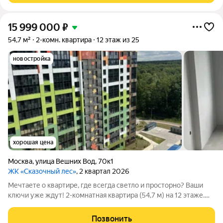
15 999 000
₽
54,7 м²
2-комн. квартира
12 этаж из 25
новостройка
хорошая цена
Москва
,
улица Вешних Вод
,
70к1
ЖК «Сказочный лес»
, 2 квартал 2026
Мечтаете о квартире, где всегда светло и просторно? Ваши
ключи уже ждут! 2-комнатная квартира (54,7 м) на 12 этаже.
Большая кухня в 10 м и окна на две стороны залог уюта и
солнечного света. Предчистовая отделка позволит воплотить
Позвонить