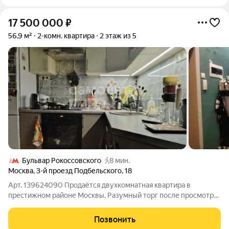
17 500 000
₽
56,9 м²
2-комн. квартира
2 этаж из 5
Бульвар Рокоссовского
8 мин.
Москва
,
3-й проезд Подбельского
,
18
Арт. 139624090 Продаётся двухкомнатная квартира в
престижном районе Москвы. Разумный торг после просмотра
квартиры. Две жилые комнаты и отдельная кухня. Все окна во
двор. Для сдачи в аренду квартира полностью мебелирована.
Позвонить
Из мебели и техники