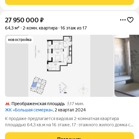
любой дизайн. Не
27 950 000
₽
64,3 м²
2-комн. квартира
16 этаж из 17
новостройка
Преображенская площадь
17 мин.
ЖК «Большая семерка»
, 2 квартал 2024
К продаже предлагается видовая 2-комнатная квартира
площадью 64,3 кв.м на 16 этаже, 17 -этажного жилого домка с
высотой потолков - 3 м, расположенный в Жилом комплексе
"Большая семерка" (ВАО, район Богородское). Жилой