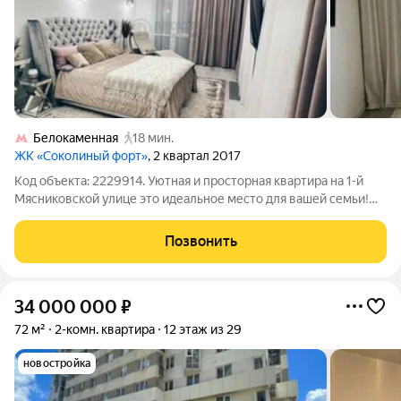
Белокаменная
18 мин.
ЖК «Соколиный форт»
, 2 квартал 2017
Код объекта: 2229914. Уютная и просторная квартира на 1-й
Мясниковской улице это идеальное место для вашей семьи!
Расположенная в одном из самых удобных районов Москвы,
эта квартира сочетает в себе комфорт, функциональность и
Позвонить
безопасность, что так
34 000 000
₽
72 м²
2-комн. квартира
12 этаж из 29
новостройка