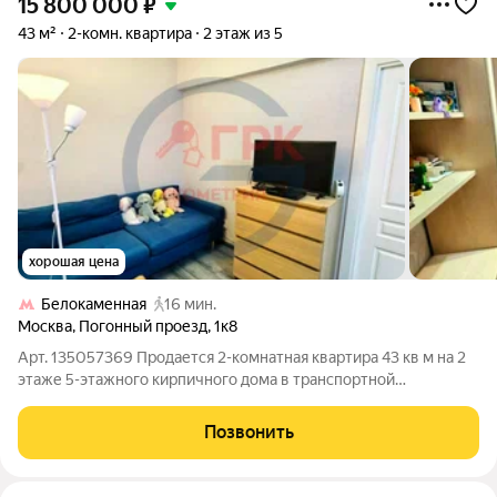
15 800 000
₽
43 м²
2-комн. квартира
2 этаж из 5
хорошая цена
Белокаменная
16 мин.
Москва
,
Погонный проезд
,
1к8
Арт. 135057369 Продается 2-комнатная квартира 43 кв м на 2
этаже 5-этажного кирпичного дома в транспортной
доступности от метро Преображенская площадь (6 минут).
Дом ведомственный. Двор утопает в зелени. О КВАРТИРЕ: -
Позвонить
Смежные комнаты 18 и 10.4 кв м,