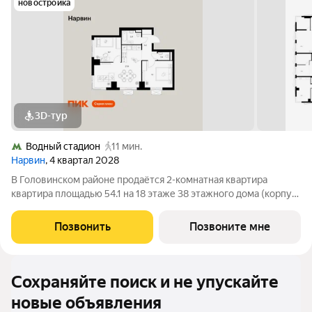
новостройка
3D-тур
Водный стадион
11 мин.
Нарвин
, 4 квартал 2028
В Головинском районе продаётся 2-комнатная квартира
квартира площадью 54.1 на 18 этаже 38 этажного дома (корпус
1.1, секция 1) в проекте ПИК «Нарвин». Удобное расположение
10 минут пешком до станции метро «Водный стадион» и 20
Позвонить
Позвоните мне
минут до МЦК «Коптево».
Сохраняйте поиск и не упускайте
новые объявления