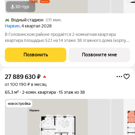
3D-тур
Водный стадион
11 мин.
Нарвин
, 4 квартал 2028
В Головинском районе продаётся 2-комнатная квартира
квартира площадью 52.1 на 14 этаже 38 этажного дома (корпус
1.3, секция 3) в проекте ПИК «Нарвин». Удобное расположение
10 минут пешком до станции метро «Водный стадион» и 20
Позвонить
Позвоните мне
минут до МЦК «Коптево».
27 889 630
₽
от 100 190 ₽ в месяц
65,3 м²
2-комн. квартира
15 этаж из 38
новостройка