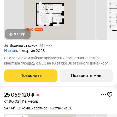
3D-тур
Водный стадион
11 мин.
Нарвин
, 4 квартал 2028
В Головинском районе продаётся 2-комнатная квартира
квартира площадью 53.3 на 10 этаже 38 этажного дома (корпус
1.3, секция 3) в проекте ПИК «Нарвин». Удобное расположение
10 минут пешком до станции метро «Водный стадион» и 20
Позвонить
Позвоните мне
минут до МЦК «Коптево».
25 059 120
₽
от 90 021 ₽ в месяц
54,1 м²
2-комн. квартира
18 этаж из 38