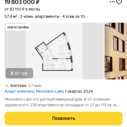
19 803 000
₽
от 83 110 ₽ в месяц
57,4 м²
2-комн. апартаменты
4 этаж из 10
новостройка
3D-тур
Коптево
7 мин.
Апарт-комплекс Monodom Lake
, 1 квартал 2024
Monodom Lake это уютный камерный дом. В 10-этажном
здании всего 238 апартаментов площадью от 27 до 119 кв. м.
На выбор представлены варианты как классических
планировок, так и евроформата (с большой кухней-гостиной).
Позвонить
Особенность апартаментов