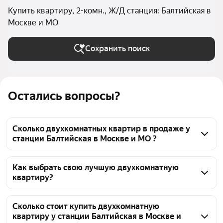
Купить квартиру, 2-комн., Ж/Д станция: Балтийская в
Москве и МО
Сохранить поиск
Остались вопросы?
Сколько двухкомнатных квартир в продаже у
станции Балтийская в Москве и МО ?
На Яндекс Недвижимости в продаже у станции 
Балтийская в Москве и МО 110 двухкомнатных 
Как выбрать свою лучшую двухкомнатную
квартиру?
квартир, из них 1 объявление от агентств, 109 
объявлений от застройщиков
Чтобы купить 2-комнатную квартиру c 3D-туром у 
станции Балтийская, воспользуйтесь тепловой 
Сколько стоит купить двухкомнатную
квартиру у станции Балтийская в Москве и
картой для оценки инфраструктуры и 