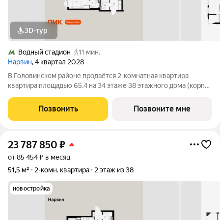
3D-тур
Водный стадион
11 мин.
Нарвин
, 4 квартал 2028
В Головинском районе продаётся 2-комнатная квартира
квартира площадью 65.4 на 34 этаже 38 этажного дома (корпус
1.3, секция 3) в проекте ПИК «Нарвин». Удобное расположение
10 минут пешком до станции метро «Водный стадион» и 20
Позвонить
Позвоните мне
минут до МЦК «Коптево».
23 787 850
₽
от 85 454 ₽ в месяц
51,5 м²
2-комн. квартира
2 этаж из 38
новостройка