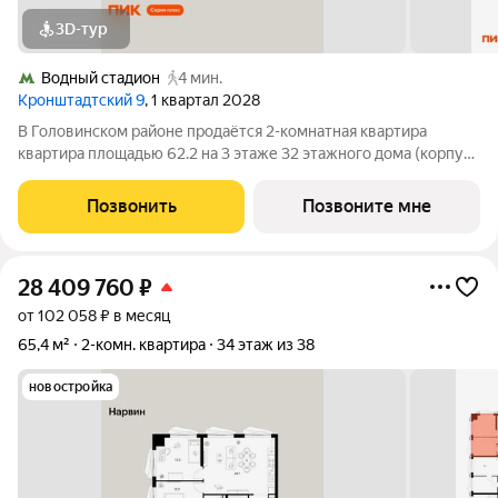
3D-тур
Водный стадион
4 мин.
Кронштадтский 9
, 1 квартал 2028
В Головинском районе продаётся 2-комнатная квартира
квартира площадью 62.2 на 3 этаже 32 этажного дома (корпус
1.1.3, секция 3) в проекте ПИК «Кронштадтский 9». Удобное
расположение 3 минуты пешком до станции метро «Водный
Позвонить
Позвоните мне
стадион». 2 минуты на
28 409 760
₽
от 102 058 ₽ в месяц
65,4 м²
2-комн. квартира
34 этаж из 38
новостройка