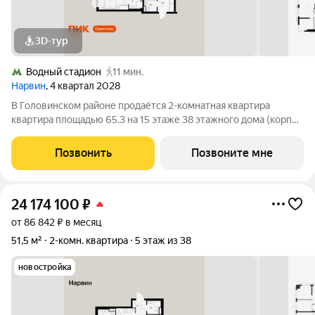
3D-тур
Водный стадион
11 мин.
Нарвин
, 4 квартал 2028
В Головинском районе продаётся 2-комнатная квартира
квартира площадью 65.3 на 15 этаже 38 этажного дома (корпус
1.3, секция 3) в проекте ПИК «Нарвин». Удобное расположение
10 минут пешком до станции метро «Водный стадион» и 20
Позвонить
Позвоните мне
минут до МЦК «Коптево».
24 174 100
₽
от 86 842 ₽ в месяц
51,5 м²
2-комн. квартира
5 этаж из 38
новостройка