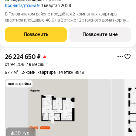
Кронштадтский 9
, 1 квартал 2028
В Головинском районе продаётся 2-комнатная квартира
квартира площадью 46.6 на 2 этаже 12 этажного дома (корпус
1.1.1, секция 1) в проекте ПИК «Кронштадтский 9». Удобное
расположение 3 минуты пешком до станции метро «Водный
Позвонить
Позвоните мне
стадион». 2 минуты на
26 224 650
₽
от 94 208 ₽ в месяц
57,7 м²
2-комн. квартира
14 этаж из 19
новостройка
3D-тур