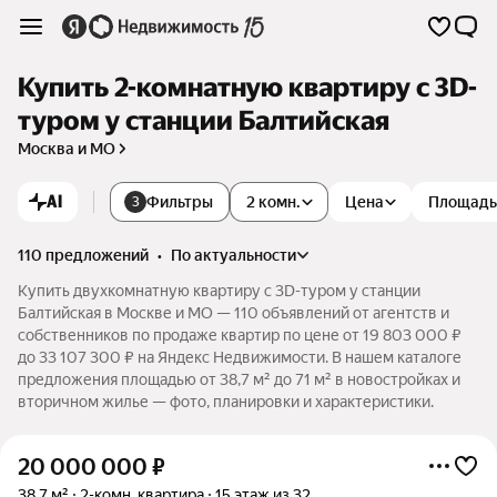
Купить 2-комнатную квартиру c 3D-
туром у станции Балтийская
Москва и МО
AI
Фильтры
2 комн.
Цена
Площадь
3
110 предложений
•
по актуальности
Купить двухкомнатную квартиру c 3D-туром у станции
Балтийская в Москве и МО — 110 объявлений от агентств и
собственников по продаже квартир по цене от 19 803 000 ₽
до 33 107 300 ₽ на Яндекс Недвижимости. В нашем каталоге
предложения площадью от 38,7 м² до 71 м² в новостройках и
вторичном жилье — фото, планировки и характеристики.
20 000 000
₽
38,7 м²
2-комн. квартира
15 этаж из 32