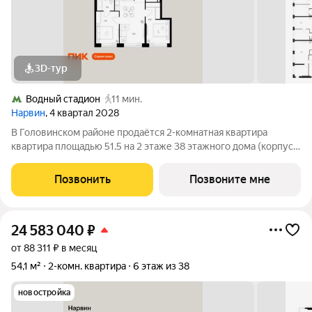
3D-тур
Водный стадион
11 мин.
Нарвин
, 4 квартал 2028
В Головинском районе продаётся 2-комнатная квартира
квартира площадью 51.5 на 2 этаже 38 этажного дома (корпус
1.3, секция 3) в проекте ПИК «Нарвин». Удобное расположение
10 минут пешком до станции метро «Водный стадион» и 20
Позвонить
Позвоните мне
минут до МЦК «Коптево».
24 583 040
₽
от 88 311 ₽ в месяц
54,1 м²
2-комн. квартира
6 этаж из 38
новостройка