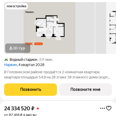
новостройка
3D-тур
Водный стадион
11 мин.
Нарвин
, 4 квартал 2028
В Головинском районе продаётся 2-комнатная квартира
квартира площадью 54.8 на 28 этаже 38 этажного дома (корпус
1.1, секция 1) в проекте ПИК «Нарвин». Удобное расположение
10 минут пешком до станции метро «Водный стадион» и 20
Позвонить
Позвоните мне
минут до МЦК «Коптево».
24 334 520
₽
от 87 418 ₽ в месяц