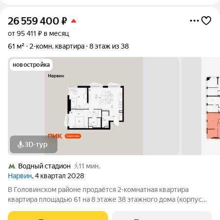
26 559 400
₽
от 95 411 ₽ в месяц
61 м²
2-комн. квартира
8 этаж из 38
новостройка
3D-тур
Водный стадион
11 мин.
Нарвин
, 4 квартал 2028
В Головинском районе продаётся 2-комнатная квартира
квартира площадью 61 на 8 этаже 38 этажного дома (корпус
1.3, секция 3) в проекте ПИК «Нарвин». Удобное расположение
10 минут пешком до станции метро «Водный стадион» и 20