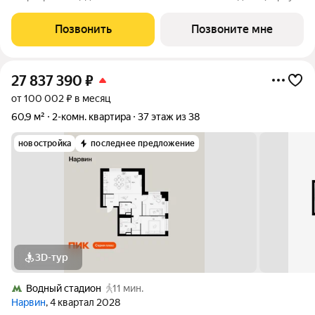
1.1.3, секция 3) в проекте ПИК «Кронштадтский 9». Удобное
расположение 3 минуты пешком до станции метро «Водный
Позвонить
Позвоните мне
стадион». 2 минуты на
27 837 390
₽
от 100 002 ₽ в месяц
60,9 м²
2-комн. квартира
37 этаж из 38
новостройка
последнее предложение
3D-тур
Водный стадион
11 мин.
Нарвин
, 4 квартал 2028