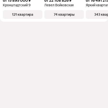
от 15 895 000 ₽
от 22 108 826 ₽
от 16 491 21
Кронштадтский 9
Левел Войковская
Яркий кварта
121 квартира
74 квартиры
343 ква