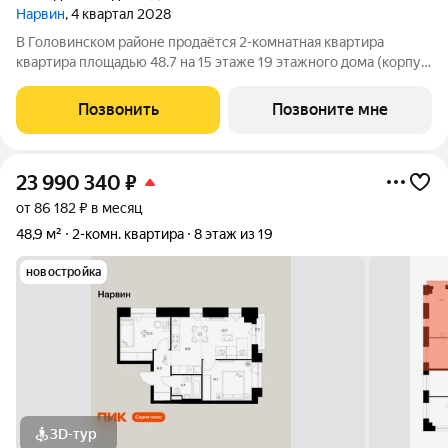
Нарвин
, 4 квартал 2028
В Головинском районе продаётся 2-комнатная квартира
квартира площадью 48.7 на 15 этаже 19 этажного дома (корпус
1.2, секция 2) в проекте ПИК «Нарвин». Удобное расположение
10 минут пешком до станции метро «Водный стадион» и 20
Позвонить
Позвоните мне
минут до МЦК «Коптево».
23 990 340
₽
от 86 182 ₽ в месяц
48,9 м²
2-комн. квартира
8 этаж из 19
новостройка
3D-тур