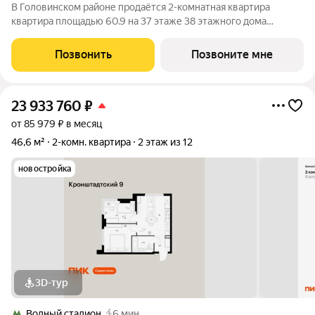
В Головинском районе продаётся 2-комнатная квартира
квартира площадью 60.9 на 37 этаже 38 этажного дома
(корпус 1.3, секция 3) в проекте ПИК «Нарвин». Удобное
расположение 10 минут пешком до станции метро «Водный
Позвонить
Позвоните мне
стадион» и 20 минут до МЦК «Коптево».
23 933 760
₽
от 85 979 ₽ в месяц
46,6 м²
2-комн. квартира
2 этаж из 12
новостройка
3D-тур
Водный стадион
6 мин.