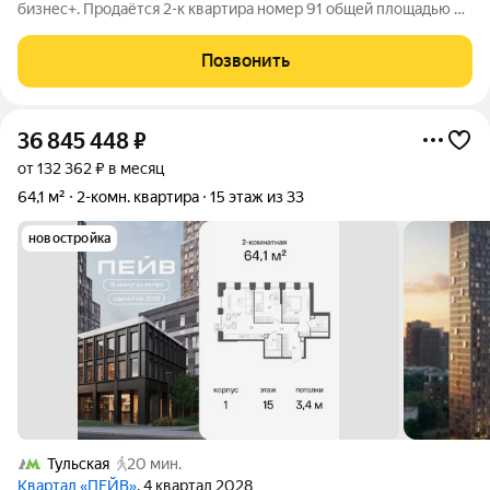
бизнес+. Продаётся 2-к квартира номер 91 общей площадью 57
кв.м. на 9-м этаже 27 этажного здания. Предчистовая отделка.
- Мастер-зона с санузлом и гардеробной. Всё для вашего
Позвонить
комфорта и удобства,
36 845 448
₽
от 132 362 ₽ в месяц
64,1 м²
2-комн. квартира
15 этаж из 33
новостройка
Тульская
20 мин.
Квартал «ПЕЙВ»
, 4 квартал 2028