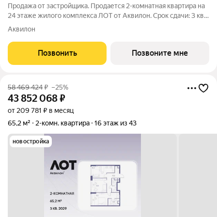
Продажа от застройщика. Продается 2-комнатная квартира на
24 этаже жилого комплекса ЛОТ от Аквилон. Срок сдачи: 3 кв.
2029 г. О ПРОЕКТЕ: Дом класса бизнес-плюс создан в
Аквилон
концепции Responsive Environment. Его пространство не
статично, оно
Позвонить
Позвоните мне
58 469 424
₽
–25%
43 852 068
₽
от 209 781 ₽ в месяц
65,2 м²
2-комн. квартира
16 этаж из 43
новостройка