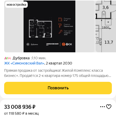
новостройка
Дубровка
10 мин.
ЖК «Симоновский Вал»
, 2 квартал 2030
Прямая продажа от застройщика! Жилой Комплекс класса
бизнес+. Продаётся 2-к квартира номер 175 общей площадью
57 кв.м. на 16-м этаже 27 этажного здания. Предчистовая
отделка. - Мастер-зона с санузлом и гардеробной. Всё для
Позвонить
вашего комфорта и удобства,
33 008 936
₽
от 118 580 ₽ в месяц