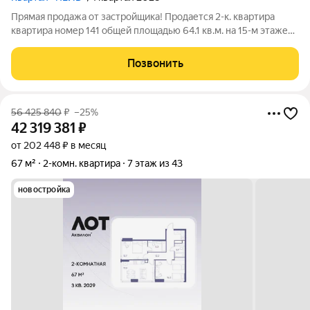
Прямая продажа от застройщика! Продается 2-к. квартира
квартира номер 141 общей площадью 64.1 кв.м. на 15-м этаже
33 этажного дома, 1. Без отделки. Проект бизнес-класса Пейв
от девелопера FORMA. Метро Павелецкая в пешей
Позвонить
доступности, удобные выезды на
56 425 840
₽
–25%
42 319 381
₽
от 202 448 ₽ в месяц
67 м²
2-комн. квартира
7 этаж из 43
новостройка