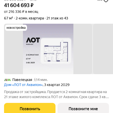
41 604 693
₽
от 216 336 ₽ в месяц
67 м²
2-комн. квартира
21 этаж из 43
новостройка
Павелецкая
14 мин.
Дом «ЛОТ от Аквилон»
, 3 квартал 2029
Продажа от застройщика. Продается 2-комнатная квартира на
21 этаже жилого комплекса ЛОТ от Аквилон. Срок сдачи: 3 кв.
2029 г. О ПРОЕКТЕ: Дом класса бизнес-плюс создан в
концепции Responsive Environment. Его пространство не
Позвонить
Позвоните мне
статично, оно