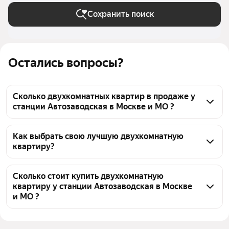
Сохранить поиск
Остались вопросы?
Сколько двухкомнатных квартир в продаже у
станции Автозаводская в Москве и МО ?
На Яндекс Недвижимости в продаже у станции 
Автозаводская в Москве и МО 65 двухкомнатных 
Как выбрать свою лучшую двухкомнатную
квартиру?
квартир 65 объявлений от застройщиков
Чтобы купить 2-комнатную квартиру в новостройке 
с террасой у станции Автозаводская, 
Сколько стоит купить двухкомнатную
квартиру у станции Автозаводская в Москве
воспользуйтесь тепловой картой для оценки 
и МО ?
инфраструктуры и транспортной доступности в 
выбранном районе у станции Автозаводская в 
Цена за квадратный метр
463 596 — 841 960 ₽
Москве и МО