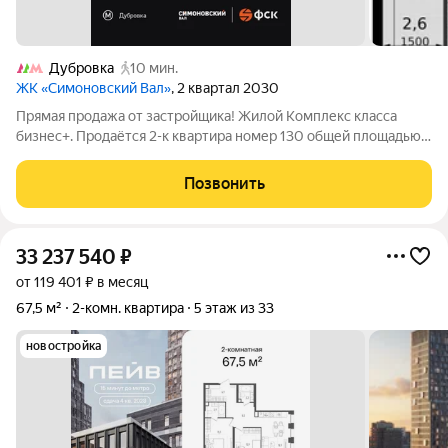
Дубровка
10 мин.
ЖК «Симоновский Вал»
, 2 квартал 2030
Прямая продажа от застройщика! Жилой Комплекс класса
бизнес+. Продаётся 2-к квартира номер 130 общей площадью
49.8 кв.м. на 12-м этаже 27 этажного здания. Чистовая отделка.
- Мастер-зона с гардеробной. Просторное место для отдыха и
Позвонить
удобного хранения
33 237 540
₽
от 119 401 ₽ в месяц
67,5 м²
2-комн. квартира
5 этаж из 33
новостройка