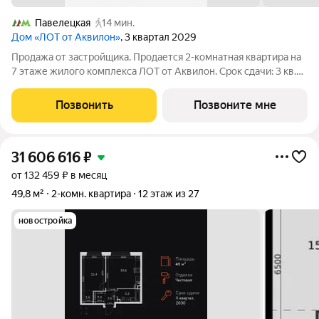
Павелецкая
14 мин.
Дом «ЛОТ от Аквилон»
, 3 квартал 2029
Продажа от застройщика. Продается 2-комнатная квартира на
7 этаже жилого комплекса ЛОТ от Аквилон. Срок сдачи: 3 кв.
2029 г. О ПРОЕКТЕ: Дом класса бизнес-плюс создан в
концепции Responsive Environment. Его пространство не
Позвонить
Позвоните мне
статично, оно
31 606 616
₽
от 132 459 ₽ в месяц
49,8 м²
2-комн. квартира
12 этаж из 27
новостройка