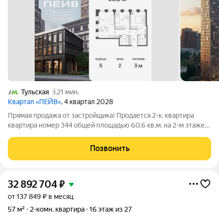
Тульская
21 мин.
Квартал «ПЕЙВ»
, 4 квартал 2028
Прямая продажа от застройщика! Продается 2-к. квартира
квартира номер 344 общей площадью 60.6 кв.м. на 2-м этаже
21 этажного дома, 5. С отделкой Предчистовая . Проект
бизнес-класса Пейв от девелопера FORMA. Метро Павелецкая
Позвонить
в пешей доступности,
32 892 704
₽
от 137 849 ₽ в месяц
57 м²
2-комн. квартира
16 этаж из 27