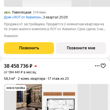
Павелецкая
14 мин.
Дом «ЛОТ от Аквилон»
, 3 квартал 2029
Продажа от застройщика. Продается 2-комнатная квартира на
16 этаже жилого комплекса ЛОТ от Аквилон. Срок сдачи: 3 кв.
2029 г. О ПРОЕКТЕ: Дом класса бизнес-плюс создан в
Аквилон
концепции Responsive Environment. Его пространство не
статично, оно
Позвонить
Позвоните мне
38 458 736
₽
от 184 441 ₽ в месяц
58,3 м²
2-комн. квартира
17 этаж из 23
новостройка