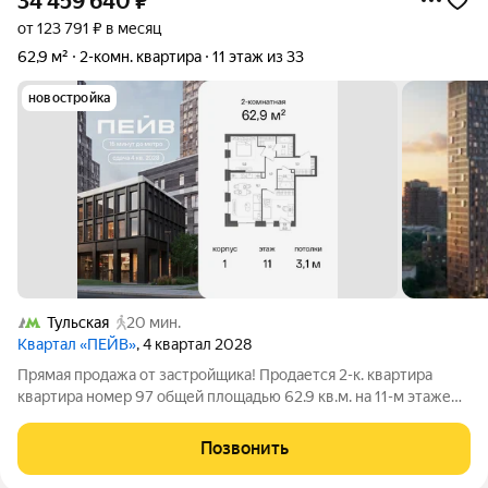
34 459 640
₽
от 123 791 ₽ в месяц
62,9 м²
2-комн. квартира
11 этаж из 33
новостройка
Тульская
20 мин.
Квартал «ПЕЙВ»
, 4 квартал 2028
Прямая продажа от застройщика! Продается 2-к. квартира
квартира номер 97 общей площадью 62.9 кв.м. на 11-м этаже
33 этажного дома, 1. Без отделки. Проект бизнес-класса Пейв
от девелопера FORMA. Метро Павелецкая в пешей
Позвонить
доступности, удобные выезды на