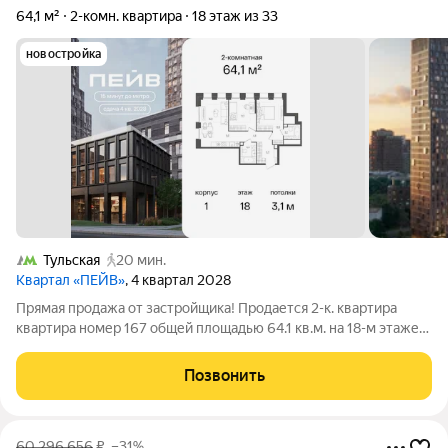
64,1 м²
2-комн. квартира
18 этаж из 33
новостройка
Тульская
20 мин.
Квартал «ПЕЙВ»
, 4 квартал 2028
Прямая продажа от застройщика! Продается 2-к. квартира
квартира номер 167 общей площадью 64.1 кв.м. на 18-м этаже
33 этажного дома, 1. Без отделки. Проект бизнес-класса Пейв
от девелопера FORMA. Метро Павелецкая в пешей
Позвонить
доступности, удобные выезды на
60 296 656
₽
–31%