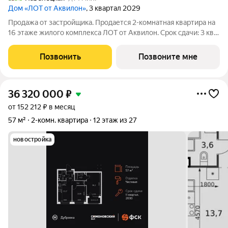
Дом «ЛОТ от Аквилон»
, 3 квартал 2029
Продажа от застройщика. Продается 2-комнатная квартира на
16 этаже жилого комплекса ЛОТ от Аквилон. Срок сдачи: 3 кв.
2029 г. О ПРОЕКТЕ: Дом класса бизнес-плюс создан в
концепции Responsive Environment. Его пространство не
Позвонить
Позвоните мне
статично, оно
36 320 000
₽
от 152 212 ₽ в месяц
57 м²
2-комн. квартира
12 этаж из 27
новостройка