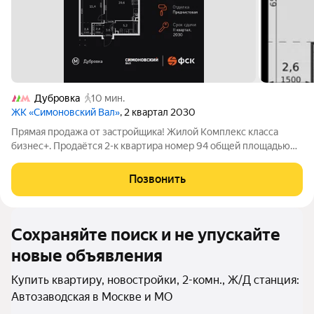
Дубровка
10 мин.
ЖК «Симоновский Вал»
, 2 квартал 2030
Прямая продажа от застройщика! Жилой Комплекс класса
бизнес+. Продаётся 2-к квартира номер 94 общей площадью
49.8 кв.м. на 9-м этаже 27 этажного здания. Предчистовая
отделка. - Мастер-зона с гардеробной. Просторное место для
Позвонить
отдыха и удобного
Сохраняйте поиск и не упускайте
новые объявления
Купить квартиру, новостройки, 2-комн., Ж/Д станция:
Автозаводская в Москве и МО