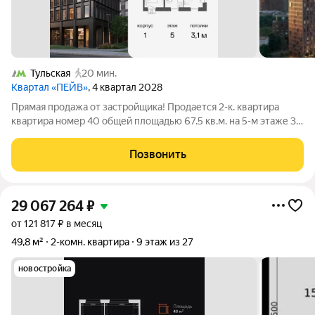
Тульская
20 мин.
Квартал «ПЕЙВ»
, 4 квартал 2028
Прямая продажа от застройщика! Продается 2-к. квартира
квартира номер 40 общей площадью 67.5 кв.м. на 5-м этаже 33
этажного дома, 1. Без отделки. Проект бизнес-класса Пейв от
девелопера FORMA. Метро Павелецкая в пешей доступности,
Позвонить
удобные выезды на
29 067 264
₽
от 121 817 ₽ в месяц
49,8 м²
2-комн. квартира
9 этаж из 27
новостройка