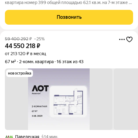
квартира номер 399 общей площадью 62.1 кв.м. на 7-м этаже 21
этажного дома, 5. С отделкой Предчистовая . Проект бизнес-
класса Пейв от девелопера FORMA. Метро Павелецкая в
Позвонить
пешей доступности,
59 400 292
₽
–25%
44 550 218
₽
от 213 120 ₽ в месяц
67 м²
2-комн. квартира
16 этаж из 43
новостройка
Павелецкая
14 мин.