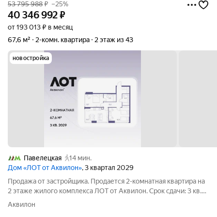
53 795 988
₽
–25%
40 346 992
₽
от 193 013 ₽ в месяц
67,6 м²
2-комн. квартира
2 этаж из 43
новостройка
Павелецкая
14 мин.
Дом «ЛОТ от Аквилон»
, 3 квартал 2029
Продажа от застройщика. Продается 2-комнатная квартира на
2 этаже жилого комплекса ЛОТ от Аквилон. Срок сдачи: 3 кв.
2029 г. О ПРОЕКТЕ: Дом класса бизнес-плюс создан в
Аквилон
концепции Responsive Environment. Его пространство не