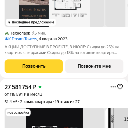
последнее предложение
Технопарк
5 мин.
ЖК Dream Towers
, 4 квартал 2023
АКЦИИ ДОСТУПНЫЕ В ПРОЕКТЕ, В ИЮЛЕ: Скидка до 25% на
квартиры с террасами Скидка до 18% на готовые квартиры
Рассрочка 0% от застройщика. Ключи в день покупки. 2-
комнатная квартира площадью 58.3 м на 17 этаже корпуса 1 в
Позвонить
Позвоните мне
сданном клубном комплексе
27 581 754
₽
от 115 591 ₽ в месяц
51,4 м²
2-комн. квартира
19 этаж из 27
новостройка