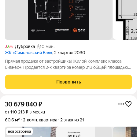
Дубровка
10 мин.
ЖК «Симоновский Вал»
, 2 квартал 2030
Прямая продажа от застройщика! Жилой Комплекс класса
бизнес+. Продаётся 2-к квартира номер 213 общей площадью
51.4 кв.м. на 19-м этаже 27 этажного здания. Без отделки. -
Мастер-зона с гардеробной. Просторное место для отдыха и
Позвонить
удобного хранения
30 679 840
₽
от 110 213 ₽ в месяц
60,6 м²
2-комн. квартира
2 этаж из 21
новостройка