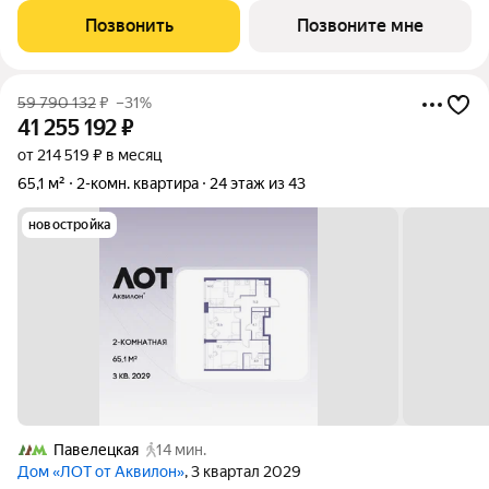
статично, оно
Позвонить
Позвоните мне
59 790 132
₽
–31%
41 255 192
₽
от 214 519 ₽ в месяц
65,1 м²
2-комн. квартира
24 этаж из 43
новостройка
Павелецкая
14 мин.
Дом «ЛОТ от Аквилон»
, 3 квартал 2029