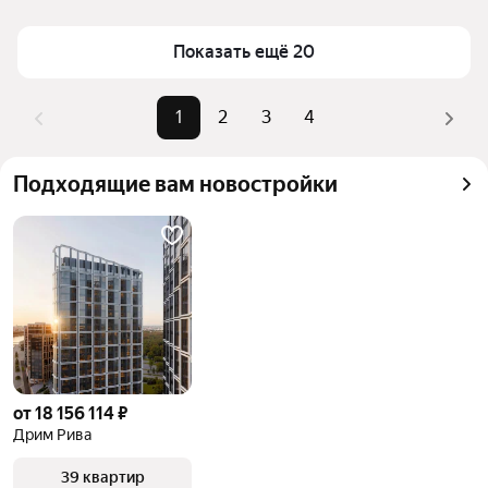
Площадь
50 — 77 м²
Для легкого выбора подходящей квартиры в 
Самый дорогой объект
49,08 млн ₽
Показать ещё 20
верхней части страницы есть самые частые 
комбинации фильтров, например «» или «»
Помимо удобной сортировки по цене продажи вы 
1
2
3
4
можете отсортировать результаты по стоимости 
квадратного метра или площади
Подходящие вам новостройки
от 18 156 114 ₽
Дрим Рива
39 квартир