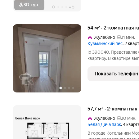
3D-тур
+
8
54 м² · 2-комнатная 
Жулебино
21 мин.
Кузьминский лес
, 2 ква
Id 390040. Представляе
квартиру. В квартире вы
отделка, которая избавл
ремонтных работ и позв
Показать телефон
сделки. Ключевая
57,7 м² · 2-комнатная
Жулебино
20 мин.
Белая Дача парк
, 4 квар
В городе Котельники Мо