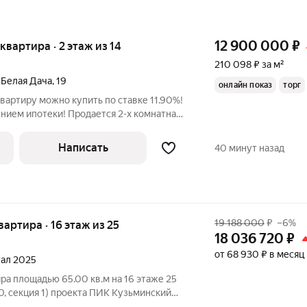
12 900 000
₽
 квартира · 2 этаж из 14
210 098 ₽ за м²
 Белая Дача
,
19
онлайн показ
торг
вартиру можно купить по ставке 11.90%!
нием ипотеки! Продается 2-х комнатная
 по адресу: Московская область,
Дача, д.19. Площадь квартиры составляет
Написать
40 минут назад
19 188 000
₽
–6%
квартира · 16 этаж из 25
18 036 720
₽
от 68 930 ₽ в месяц
тал 2025
ра площадью 65.00 кв.м на 16 этаже 25
0, секция 1) проекта ПИК Кузьминский
 подъезд на уровне земли,