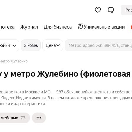
Ра
потека
Журнал
Для бизнеса
Уникальные акции
ройки
2 комн.
Цена
Метро Жулебино
у у метро Жулебино (фиолетовая
ая ветка) в Москве и МО — 587 объявлений от агентств и собстве
а Яндекс Недвижимости. В нашем каталоге предложения площадью о
ровки и характеристики.
 мебелью
77