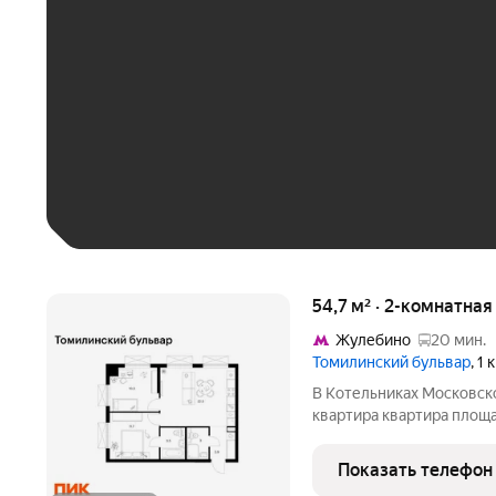
До 30 тыс. ₽
До 50 тыс. ₽
До 70 тыс. ₽
Больше 100 тыс. ₽
54,7 м² · 2-комнатна
Жулебино
20 мин.
Томилинский бульвар
, 1
В Котельниках Московск
квартира квартира площа
(корпус 5-8, секция 2) в
Удобное расположение 2
Показать телефон
«Котельники» и 10