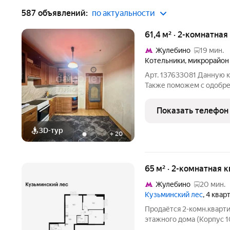
587 объявлений:
по актуальности
61,4 м² · 2-комнатная
Жулебино
19 мин.
Котельники
,
микрорайон
Арт. 137633081 Данную к
Также поможем с одобре
квартира, расположенная
г.Котельники, мкр.Белая 
Показать телефон
61.4 м,
3D-тур
+
20
65 м² · 2-комнатная 
Жулебино
20 мин.
Кузьминский лес
, 4 квар
Продаётся 2-комн.кварти
этажного дома (Корпус 1
лес. Светлый просторный