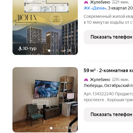
Жулебино
21 мин.
ЖК «Дюна»
, 3 квартал 2
Современный жилой квар
в 10 минутах ходьбы от с
пересечении Новорязанс
находится в районе с ра
Показать телефон
непосредственной
3D-тур
+
26
59 м² · 2-комнатная к
Жулебино
15 мин.
Люберцы
,
Октябрьский п
Арт. 134322240 Продаетс
проспекте . Хорошая тра
инфроструктура.
Показать телефон
+
8