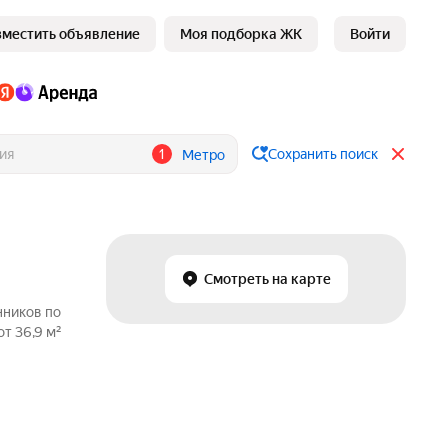
зместить объявление
Моя подборка ЖК
Войти
1
Сохранить поиск
Метро
Смотреть на карте
нников по
т 36,9 м²