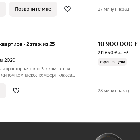
ка, большие окна, с отделкой. Жилой
Позвоните мне
27 минут назад
10 900 000
₽
 квартира · 2 этаж из 25
211 650 ₽ за м²
тал 2020
хорошая цена
вая просторная евро 3-х комнатная
 жилом комплексе комфорт-класса
овой доступности от ст. метро
т МКАД. Квартира с качественной отделкой
28 минут назад
Ж