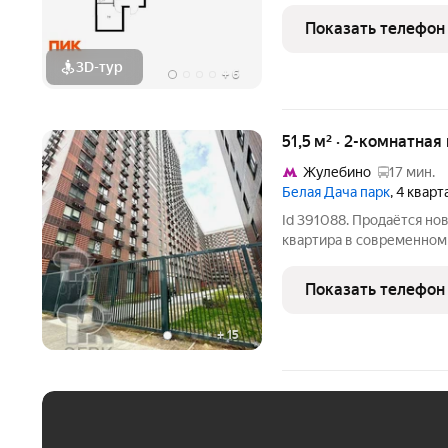
функциональная планиров
Показать телефон
квартал «Кузьминский
3D-тур
+
6
51,5 м² · 2-комнатная
Жулебино
17 мин.
Белая Дача парк
, 4 квар
Id 391088. Продаётся но
квартира в современном
"Белая Дача парк"! В шаг
Котельники , в 2-х км о
Показать телефон
от застройщика ПИК.
+
15
ЕЖЕМЕСЯЧНЫЙ ПЛАТЁ