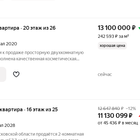
13 100 000
₽
квартира · 20 этаж из 26
242 593 ₽ за м²
ртал 2020
хорошая цена
м к продаже просторную двухкомнатную
полнена качественная косметическая
яет нового владельца от грязных
оляет заехать сразу после оформления
сейчас
12 647 840
₽
–12%
 квартира · 16 этаж из 25
11 130 099
₽
от 45 436 ₽ в месяц
тал 2028
сковской области продаётся 2-комнатная