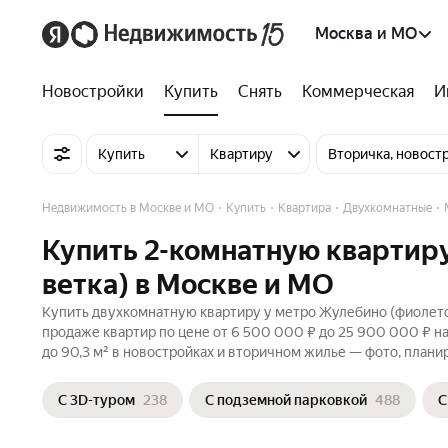
Москва и МО
Новостройки
Купить
Снять
Коммерческая
И
Купить
Квартиру
Вторичка, новост
Недвижимость в Москве и МО
Купить
Квартира
Двухкомнатные
Купить 2-комнатную квартир
ветка) в Москве и МО
Купить двухкомнатную квартиру у метро Жулебино (фиолетов
продаже квартир по цене от 6 500 000 ₽ до 25 900 000 ₽ н
до 90,3 м² в новостройках и вторичном жилье — фото, плани
С 3D-туром
238
С подземной парковкой
488
С