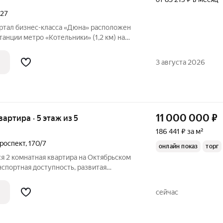
027
тал бизнес-класса «Дюна» расположен
танции метро «Котельники» (1,2 км) на
кого и Дзержинского шоссе. Квартал
звитой инфраструктурой: в
3 августа 2026
11 000 000
₽
вартира · 5 этаж из 5
186 441 ₽ за м²
роспект
,
170/7
онлайн показ
торг
я 2 комнатная квартира на Октябрьском
нспортная доступность, развитая
сейчас