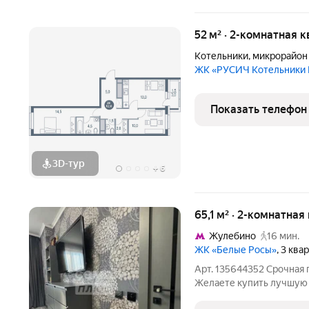
52 м² · 2-комнатная 
Котельники
,
микрорайон
ЖК «РУСИЧ Котельники
Показать телефон
3D-тур
+
6
65,1 м² · 2-комнатная
Жулебино
16 мин.
ЖК «Белые Росы»
, 3 ква
Арт. 135644352 Срочная 
Желаете купить лучшую 
дизайнерский ремонт? В 