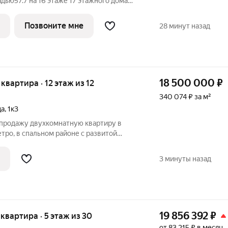
дью57.7 на 16 этаже 17 этажного дома
 в проекте ПИК «Белая Дача парк».
 минут на автомобиле до станции метро
Позвоните мне
28 минут назад
18 500 000
₽
 квартира · 12 этаж из 12
340 074 ₽ за м²
ца
,
1к3
в продажу двухкомнатную квартиру в
тро, в спальном районе с развитой
шей транспортной доступностью.
ровки, просторная кухня 9,2 м2, хороший
3 минуты назад
19 856 392
₽
я квартира · 5 этаж из 30
от 83 215 ₽ в месяц