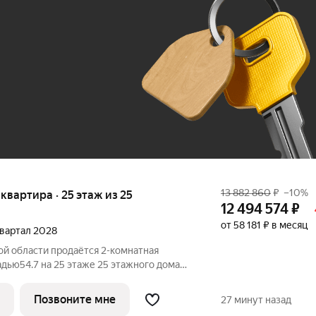
До 100 тыс. ₽
13 882 860
₽
–10%
я квартира · 25 этаж из 25
12 494 574
₽
от 58 181 ₽ в месяц
 квартал 2028
ой области продаётся 2-комнатная
дью54.7 на 25 этаже 25 этажного дома
 проекте ПИК «Томилинский бульвар».
0 минут пешком до станции метро
Позвоните мне
27 минут назад