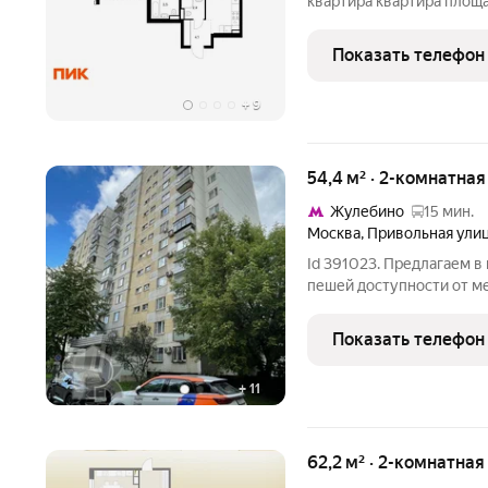
квартира квартира площа
(корпус 22.2, секция 10)
Удобное расположение 7
Показать телефон
+
9
54,4 м² · 2-комнатная
Жулебино
15 мин.
Москва
,
Привольная ули
Id 391023. Предлагаем 
пешей доступности от ме
инфраструктурой и хоро
Квартира линейной плани
Показать телефон
ремонт, застекленная
+
11
62,2 м² · 2-комнатна