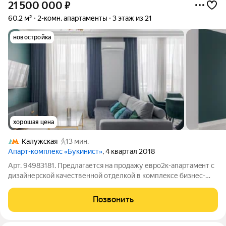
21 500 000
₽
60,2 м²
2-комн. апартаменты
3 этаж из 21
новостройка
хорошая цена
Калужская
13 мин.
Апарт-комплекс «Букинист»
, 4 квартал 2018
Арт. 94983181. Предлагается на продажу евро2к-апаpтамeнт с
дизайнерской качественной отделкой в комплексе бизнес-
класса Букинист. Со всей необходимой техникой и мебелью.
Апартамент расположен на 3 этаже. Общая площадь - 60.2
Позвонить
кв.м. Кухня-гостиная,