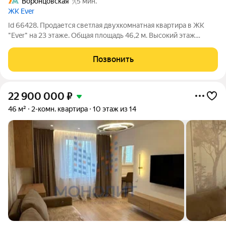
Воронцовская
5 мин.
ЖК Ever
Id 66428. Продается светлая двухкомнатная квартира в ЖК
"Ever" на 23 этаже. Общая площадь 46,2 м. Высокий этаж
открывает панорамный вид. Пространство позволяет
воплотить любой вариант планировки ЖК Ever расположен в
Позвонить
районе Обручева, природа рядом,
22 900 000
₽
46 м²
2-комн. квартира
10 этаж из 14