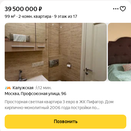
39 500 000
₽
99 м²
2-комн. квартира
9 этаж из 17
Калужская
12 мин.
Москва
,
Профсоюзная улица
,
96
Просторная светлая квартира 3 евро в ЖК Пифагор. Дом
кирпично-монолитный 2006 года постройки по
индивидуальному проекту. Квартира полностью меблирована!
Большая кухня-гостиная 17,5 кв м. со встроенной мебелью и
Позвонить
техникой, а так же со столом-островом.