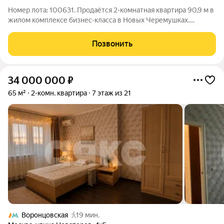
Номер лота: 100631. Продаётся 2-комнатная квартира 90,9 м в
жилом комплексе бизнес-класса в Новых Черемушках.
Просторная и тихая квартира площадью 90,9 м на 7 этаже
монолитного дома бизнес-класса. Дом 2003 года постройки,
Позвонить
закрытая охраняемая
34 000 000
₽
65 м²
2-комн. квартира
7 этаж из 21
Воронцовская
19 мин.