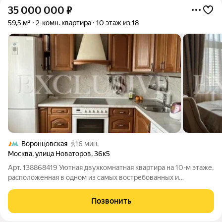
35 000 000
₽
59,5 м²
2-комн. квартира
10 этаж из 18
Воронцовская
16 мин.
Москва
,
улица Новаторов
,
36к5
Арт. 138868419 Уютная двухкомнатная квартира на 10-м этаже,
расположенная в одном из самых востребованных и
престижных районов юго-запада Москвы Обручевском.
Квартира полностью готова к проживанию: выполнен
Позвонить
качественный современный ремонт,