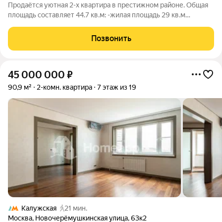
Продаётся уютная 2-х квартира в престижном районе. Общая
площадь составляет 44.7 кв.м: -жилая площадь 29 кв.м
-комнаты 20 кв.м и 6 кв.м -кухня 6 кв.м -раздельный санузел
-прихожая В квартире выполнен классический ремонт.
Позвонить
Стеклопакеты на окнах,
45 000 000
₽
90,9 м²
2-комн. квартира
7 этаж из 19
Калужская
21 мин.
Москва
,
Новочерёмушкинская улица
,
63к2