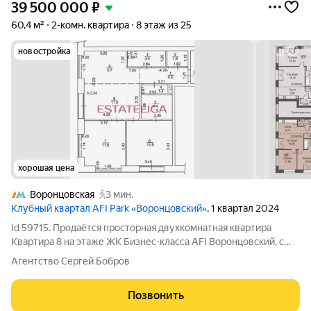
39 500 000
₽
60,4 м²
2-комн. квартира
8 этаж из 25
новостройка
хорошая цена
Воронцовская
3 мин.
Клубный квартал AFI Park «Воронцовский»
, 1 квартал 2024
Id 59715. Продаётся просторная двухкомнатная квартира
Квартира 8 на этаже ЖК Бизнес-класса AFI Воронцовский, с
панорамными окнами на улицу Обручева и на юго-запад
Агентство Сергей Бобров
Москвы. Потолки 3.5 метра и просторная планировка 60,4
квадратных метра, делают
Позвонить