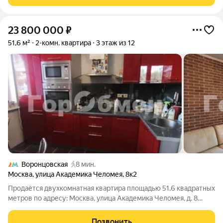
переплачивать за чужие решения,
23 800 000
₽
51,6 м²
2-комн. квартира
3 этаж из 12
Воронцовская
8 мин.
Москва
,
улица Академика Челомея
,
8к2
Продаётся двухкомнатная квартира площадью 51,6 квадратных
метров по адресу: Москва, улица Академика Челомея, д. 8
корпус 2. Квартира расположена на 3 этаже 12-этажного
панельного дома 1985 года постройки. Дом находится в районе
Позвонить