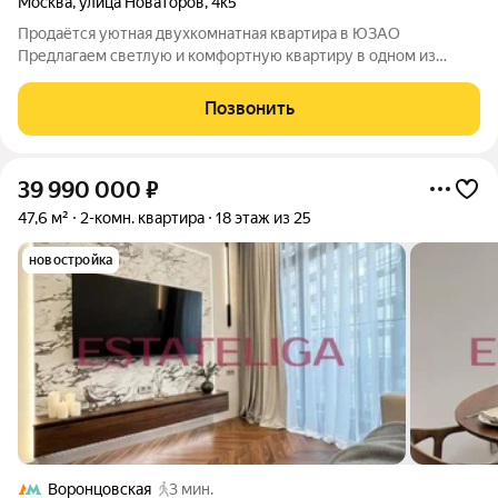
Москва
,
улица Новаторов
,
4к5
Продаётся уютная двухкомнатная квартира в ЮЗАО
Предлагаем светлую и комфортную квартиру в одном из
самых удобных районов Москвы ЮЗАО. Отличный вариант как
для собственного проживания, так и для семьи с детьми.
Позвонить
Квартира с качественным ремонтом,
39 990 000
₽
47,6 м²
2-комн. квартира
18 этаж из 25
новостройка
Воронцовская
3 мин.