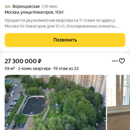
Воронцовская
16 мин.
Москва
,
улица Новаторов
,
10к1
Продается двухкомнатная квартира на 11 этаже по адресу:
Москва Ул Новаторов дом 10 к1. Изолированные комнаты,
имеется балкон, санузел раздельный. Свежий ремонт.
Отличная транспортная доступность, развитая
Позвонить
инфраструктура. Наследство более 5 лет,
27 300 000
₽
59 м²
2-комн. квартира
19 этаж из 22