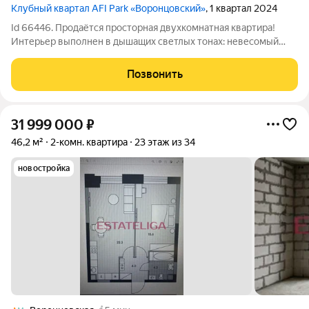
Клубный квартал AFI Park «Воронцовский»
, 1 квартал 2024
Id 66446. Продаётся просторная двухкомнатная квартира!
Интерьер выполнен в дышащих светлых тонах: невесомый
белый, теплота карамельного дерева и благородные оттенки
серого. Дизайнерский ремонт выполнен с вниманием к
Позвонить
деталям здесь каждая линия
31 999 000
₽
46,2 м²
2-комн. квартира
23 этаж из 34
новостройка