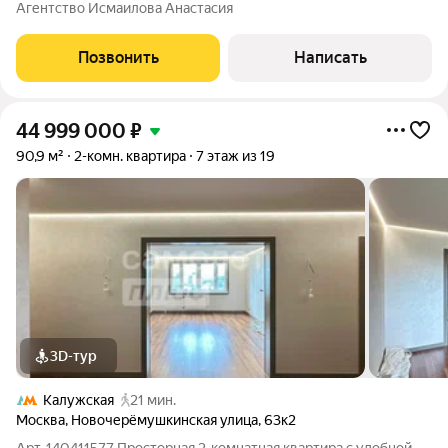
Помощь в оформлении ипотеки от квалифицированного
Агентство Исмаилова Анастасия
ипотечного брокера и полное юридическое сопровождение
сделки. Покупая квартиру с нами,
Позвонить
Написать
44 999 000
₽
90,9 м²
2-комн. квартира
7 этаж из 19
3D-тур
Калужская
21 мин.
Москва
,
Новочерёмушкинская улица
,
63к2