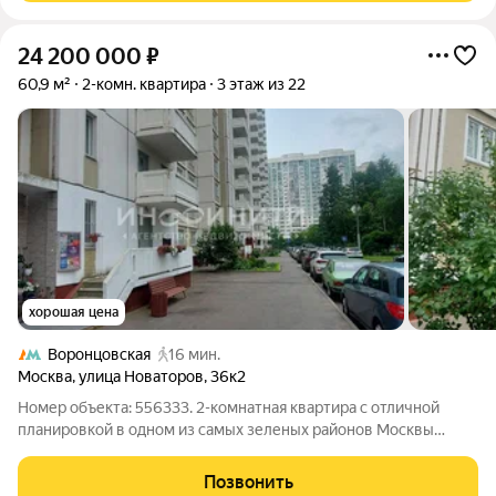
24 200 000
₽
60,9 м²
2-комн. квартира
3 этаж из 22
хорошая цена
Воронцовская
16 мин.
Москва
,
улица Новаторов
,
36к2
Номер объекта: 556333. 2-комнатная квартира с отличной
планировкой в одном из самых зеленых районов Москвы
Внесен АВАНС до 20 сентября. Если вы ищете квартиру, где
можно сделать ремонт полностью под себя, а не
Позвонить