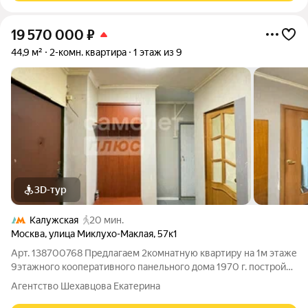
19 570 000
₽
44,9 м²
2-комн. квартира
1 этаж из 9
3D-тур
Калужская
20 мин.
Москва
,
улица Миклухо-Маклая
,
57к1
Арт. 138700768 Предлагаем 2комнатную квартиру на 1м этаже
9этажного кооперативного панельного дома 1970 г. постройки
в ШИКАРНОЙ ЛОКАЦИИ по ул. МиклухоМаклая. Прямая
Агентство Шехавцова Екатерина
продажа, все документы готовы. Возможна ипотека. Квартира