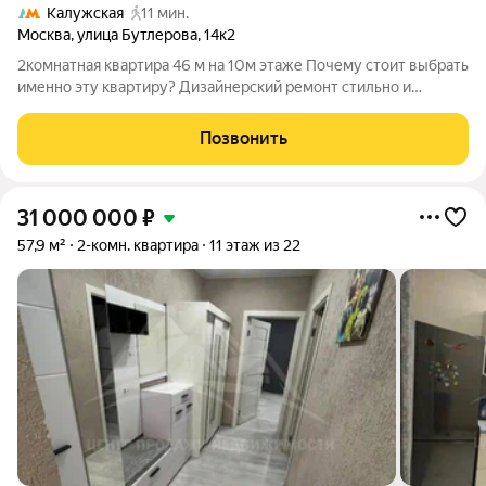
Калужская
11 мин.
Москва
,
улица Бутлерова
,
14к2
2комнатная квартира 46 м на 10м этаже Почему стоит выбрать
именно эту квартиру? Дизайнерский ремонт стильно и
современно. Тёплый пол для комфорта в любое время года.
Полностью меблирована и оснащена техникой заезжайте и
Позвонить
живите! Изолированные
31 000 000
₽
57,9 м²
2-комн. квартира
11 этаж из 22