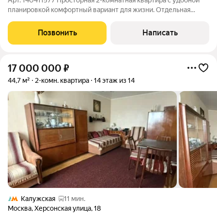
Арт. 140411577 Просторная 2-комнатная квартира с удобной
планировкой комфортный вариант для жизни. Отдельная
спальня, светлая гостиная с кухонной зоной, гардеробная и
просторный холл всё продумано для удобства и уюта.
Позвонить
Написать
Основные работы уже выполнены,
17 000 000
₽
44,7 м²
2-комн. квартира
14 этаж из 14
Калужская
11 мин.
Москва
,
Херсонская улица
,
18