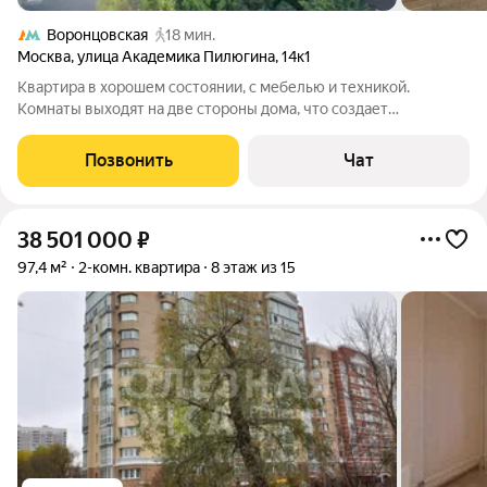
Воронцовская
18 мин.
Москва
,
улица Академика Пилюгина
,
14к1
Квартира в хорошем состоянии, с мебелью и техникой.
Комнаты выходят на две стороны дома, что создает
улучшенный воздухообмен. При въезде на территорию
шлагбаум. Дом серии КОПЭ, с трехслойными панелями:
Позвонить
Чат
наружный слой железобетона, слой утеплителя,
38 501 000
₽
97,4 м²
2-комн. квартира
8 этаж из 15