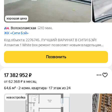
хорошая цена
Волоколамская
10 мин.
ЖК «Сити Бэй»
Код объекта: 2276745. ЛУЧШИЙ ВАРИНАТ В СИТИ БЭЙ!
Атлантик 1 White box ремонт позволяет новым владельцам
воплотить свои дизайнерские идеи без дополнительных
затрат на черновую отделку. Два совмещенных санузла.
Позвонить
Ключи уже выданы. Окна квартиры выходят
17 382 952
₽
от 62 368 ₽ в месяц
64,6 м²
2-комн. квартира
17 этаж из 24
новостройка