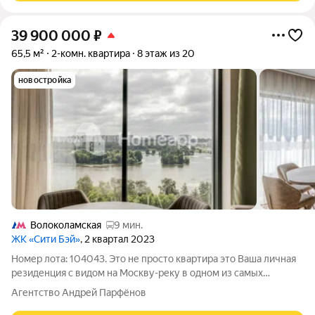
39 900 000
₽
65,5 м²
2-комн. квартира
8 этаж из 20
новостройка
Волоколамская
9 мин.
ЖК «Сити Бэй»
, 2 квартал 2023
Номер лота: 104043. Это не просто квартира это Ваша личная
резиденция с видом на Москву-реку в одном из самых
престижных ЖК бизнес-класса. Евротрешка 65,5 м в City Bay
Агентство Андрей Парфёнов
пространство, где каждый метр работает на ваш комфорт.