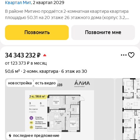
Квартал Мит
, 2 квартал 2029
В районе Митино продаётся 2-комнатная квартира квартира
площадью 50.31 на 20 этаже 26 этажного дома (корпус 3.2,
секция 2) в проекте ПИК «Митинский лес». Удобное
расположение 20 минут пешком до станции метро
Позвонить
Позвоните мне
«Пятницкое шоссе». 8 минут на автомобиле
34 343 232
₽
от 123 373 ₽ в месяц
50,6 м²
2-комн. квартира
6 этаж из 30
новостройка
есть видео
последнее предложение