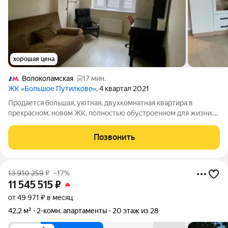
хорошая цена
Волоколамская
17 мин.
ЖК «Большое Путилково»
, 4 квартал 2021
Продается большая, уютная, двухкомнатная квартира в
прекрасном, новом ЖК, полностью обустроенном для жизни.
Общая площадь квартиры без учета лоджии 57,5 кв.м., жилая
площадь 26,5 кв.м. комнаты, изолированные 13,5 и 13 кв.м.,
Позвонить
просторная кухня
13 910 259
₽
–17%
11 545 515
₽
от 49 971 ₽ в месяц
42,2 м²
2-комн. апартаменты
20 этаж из 28