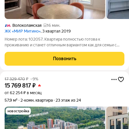
Волоколамская
16 мин.
ЖК «МИР Митино»
, 3 квартал 2019
Номер лота: 102057. Квартира полностью готова к
проживанию и станет отличным вариантом как для семьи с
детьми, так и для тех, кто ценит комфорт городской жизни
рядом с природой. О квартире Общая площадь 68,5 м Удобная
Позвонить
планировка «распашонка» окна
17 329 470
₽
–9%
15 769 817
₽
от 62 254 ₽ в месяц
57,9 м²
2-комн. квартира
23 этаж из 24
новостройка