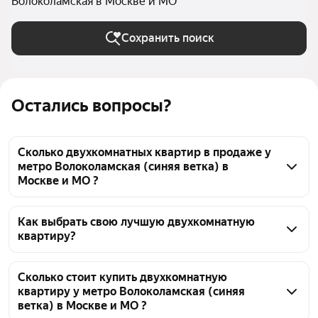
Волоколамская в Москве и МО
Сохранить поиск
Остались вопросы?
Сколько двухкомнатных квартир в продаже у
метро Волоколамская (синяя ветка) в
Москве и МО ?
На Яндекс Недвижимости в продаже у метро 
Волоколамская (синяя ветка) в Москве и МО 885 
Как выбрать свою лучшую двухкомнатную
квартиру?
двухкомнатных квартир, из них 6 объявлений от 
собственников, 130 объявлений от агентств, 749 
Чтобы купить 2-комнатную квартиру в 
объявлений от застройщиков
многоэтажном доме у метро Волоколамская (синяя 
Сколько стоит купить двухкомнатную
квартиру у метро Волоколамская (синяя
ветка), воспользуйтесь тепловой картой для 
ветка) в Москве и МО ?
оценки инфраструктуры и транспортной 