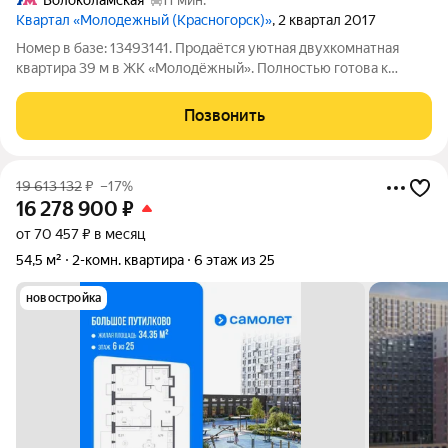
Волоколамская
11 мин.
Квартал «Молодежный (Красногорск)»
, 2 квартал 2017
Номер в базе: 13493141. Продаётся уютная двухкомнатная
квартира 39 м в ЖК «Молодёжный». Полностью готова к
проживанию: качественный евроремонт, продуманная
инженерная разводка, мебель и вся необходимая техника уже
Позвонить
на месте можно заезжать сразу после
19 613 132
₽
–17%
16 278 900
₽
от 70 457 ₽ в месяц
54,5 м²
2-комн. квартира
6 этаж из 25
новостройка