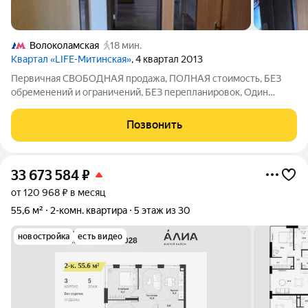
Волоколамская
18 мин.
Квартал «LIFE-Митинская»
, 4 квартал 2013
Первичная СВОБОДНАЯ продажа, ПОЛНАЯ стоимость, БЕЗ
обременений и ограничений, БЕЗ перепланировок, Один
собственник (ДДУ-2014), никто не зарегистрирован,
востребованная аренда! Адрес: ЗАО, р-н Митино, ул.
Позвонить
ПЯТНИЦКОЕ ШОССЕ, д.21, ЖК Лайф-Митинская
33 673 584
₽
от 120 968 ₽ в месяц
55,6 м²
2-комн. квартира
5 этаж из 30
новостройка
есть видео