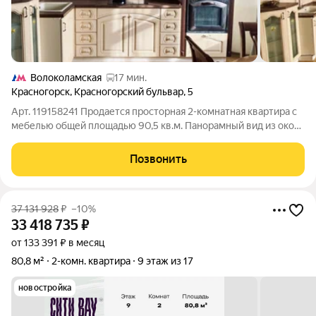
Волоколамская
17 мин.
Красногорск
,
Красногорский бульвар
,
5
Арт. 119158241 Продается просторная 2-комнатная квартира с
мебелью общей площадью 90,5 кв.м. Панорамный вид из окон
с видом на Москва-реку. Изолированные комнаты. Имеется
вместительная гардеробная. Ухоженные входные группы с
Позвонить
консъержем. Развитый
37 131 928
₽
–10%
33 418 735
₽
от 133 391 ₽ в месяц
80,8 м²
2-комн. квартира
9 этаж из 17
новостройка