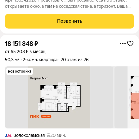
Арт. 138542626 Представьте... Вы просыпаетесь на 6 этаже,
открываете окно, а там не соседская стена, а горизонт. Ваша
новая жизнь начинается здесь, в Путилково. Стороны света:
северо-запад, северо-восток. Сделан не просто ремонт, а
Позвонить
продуманное
18 151 848
₽
от 65 208 ₽ в месяц
50,3 м²
2-комн. квартира
20 этаж из 26
новостройка
Волоколамская
20 мин.