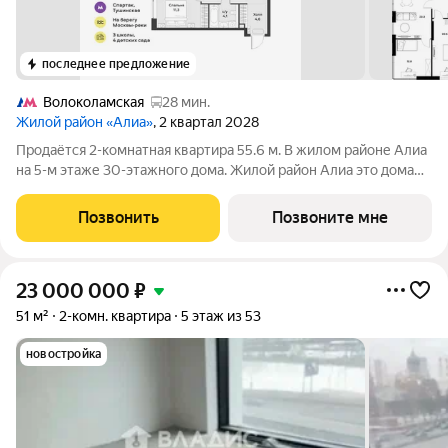
последнее предложение
Волоколамская
28 мин.
Жилой район «Алиа»
, 2 квартал 2028
Продаётся 2-комнатная квартира 55.6 м. В жилом районе Алиа
на 5-м этаже 30-этажного дома. Жилой район Алиа это дома
бизнес-класса у слияния Москвы-реки и Сходни. Алиа
находится в Покровском-Стрешневе, экологически чистом
Позвонить
Позвоните мне
районе на престижном
23 000 000
₽
51 м²
2-комн. квартира
5 этаж из 53
новостройка