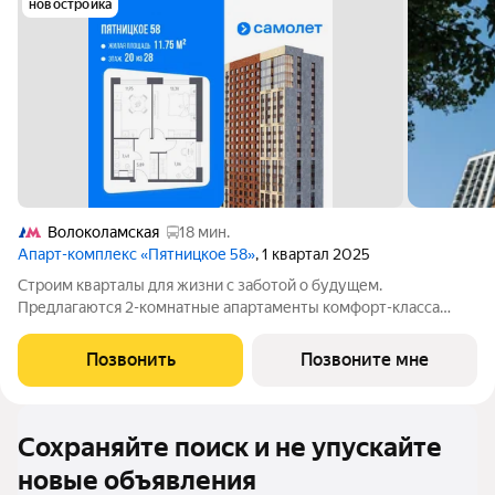
новостройка
Волоколамская
18 мин.
Апарт-комплекс «Пятницкое 58»
, 1 квартал 2025
Строим кварталы для жизни с заботой о будущем.
Предлагаются 2-комнатные апартаменты комфорт-класса
площадью 42.2 кв.м в Пятницкое 58, корпус 1КВ на 20-м этаже,
в жилом комплексе "Пятницкое 58".Здесь не нужно
Позвонить
Позвоните мне
беспокоиться о ремонте большинство
Сохраняйте поиск и не упускайте
новые объявления