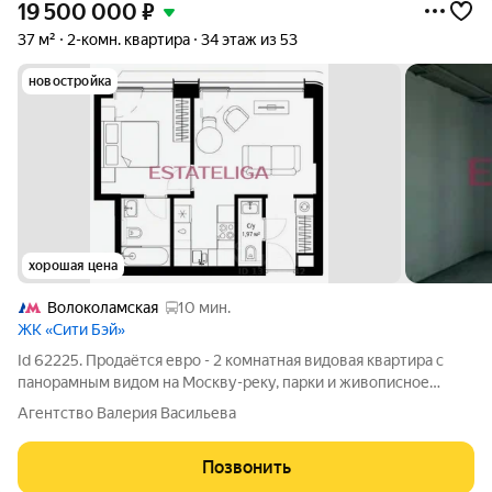
19 500 000
₽
37 м²
2-комн. квартира
34 этаж из 53
новостройка
хорошая цена
Волоколамская
10 мин.
ЖК «Сити Бэй»
Id 62225. Продаётся евро - 2 комнатная видовая квартира с
панорамным видом на Москву-реку, парки и живописное
шоссе. Территория: 11 га, разделена на 4 квартала (Atlantic,
Агентство Валерия Васильева
Pacific, Indian, North) Закрытые дворы без машин (8 дворов в
каждом квартале)
Позвонить