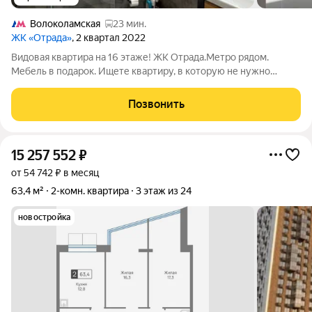
Волоколамская
23 мин.
ЖК «Отрада»
, 2 квартал 2022
Видовая квартира на 16 этаже! ЖК Отрада.Метро рядом.
Мебель в подарок. Ищете квартиру, в которую не нужно
вкладываться? Вы её нашли! Адрес: МО, г.Красногорск, ЖК
«Отрада», ул. Пятницкая 11. Преимущества: Последний этаж
Позвонить
(16/16): Никто не ходит над
15 257 552
₽
от 54 742 ₽ в месяц
63,4 м²
2-комн. квартира
3 этаж из 24
новостройка