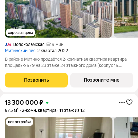
хорошая цена
Волоколамская
19 мин.
Митинский лес
, 2 квартал 2022
В районе Митино продаётся 2-комнатная квартира квартира
площадью 57.9 на 23 этаже 24 этажного дома (корпус 15,
секция 2) в проекте ПИК «Митинский лес». Удобное
расположение 20 минут пешком до станции метро
Позвонить
Позвоните мне
«Пятницкое шоссе». 8 минут на автомобиле до
13 300 000
₽
57,5 м²
2-комн. квартира
11 этаж из 12
новостройка