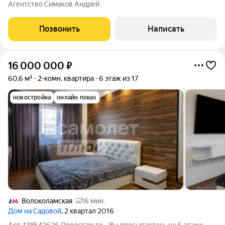
квартира-распашонка в ЖК Sky Garden редкая планировка с
Агентство Симаков Андрей
окнами на две стороны и возможностью создать интерьер
полностью под свои задачи. Что
Позвонить
Написать
16 000 000
₽
60,6 м²
2-комн. квартира
6 этаж из 17
новостройка
онлайн показ
Волоколамская
16 мин.
Дом на Садовой
, 2 квартал 2016