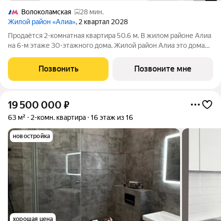
Волоколамская
28 мин.
Жилой район «Алиа»
, 2 квартал 2028
Продаётся 2-комнатная квартира 50.6 м. В жилом районе Алиа
на 6-м этаже 30-этажного дома. Жилой район Алиа это дома
бизнес-класса у слияния Москвы-реки и Сходни. Алиа
находится в Покровском-Стрешневе, экологически чистом
Позвонить
Позвоните мне
районе на престижном
19 500 000
₽
63 м²
2-комн. квартира
16 этаж из 16
новостройка
хорошая цена