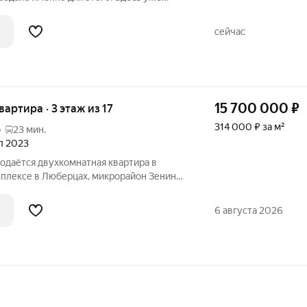
х пыли, грязи и
троительный магазин. Всё остаётся:
сейчас
15 700 000
₽
квартира · 3 этаж из 17
314 000 ₽ за м²
о
23 мин.
ал 2023
родаётся двухкомнатная квартира в
плексе в Люберцах, микрорайон Зенино
ое предложение для тех, кто ищет
витом районе. Квартира расположена на
6 августа 2026