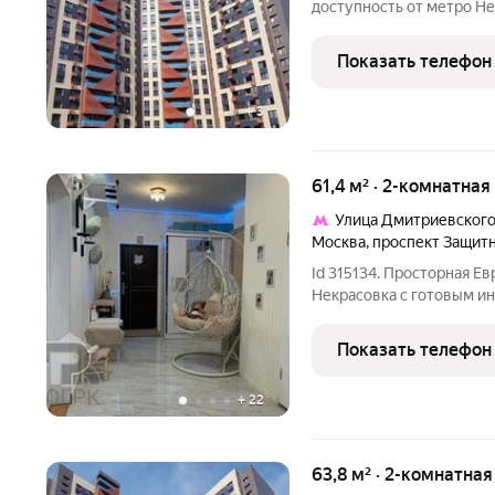
доступность от метро Не
современный район с бо
детских и спортивных п
Показать телефон
детские сады, поликлини
+
3
61,4 м² · 2-комнатная
Улица Дмитриевског
Москва
,
проспект Защит
Id 315134. Просторная Е
Некрасовка с готовым и
Планировка и пространст
готовое пространство д
Показать телефон
Реальная площадь объек
+
22
63,8 м² · 2-комнатна