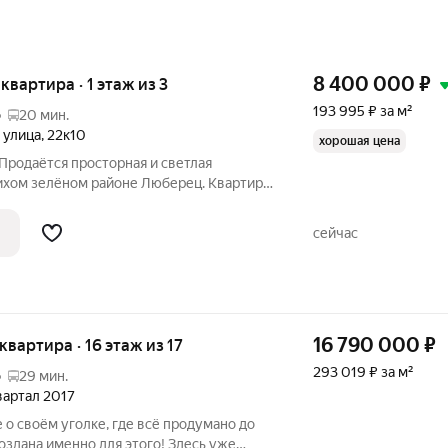
8 400 000
₽
 квартира · 1 этаж из 3
193 995 ₽ за м²
о
20 мин.
 улица
,
22к10
хорошая цена
 Продаётся просторная и светлая
тихом зелёном районе Люберец. Квартира
живанию: выполнен качественный ремонт
, остаётся мебель можно заехать
сейчас
16 790 000
₽
 квартира · 16 этаж из 17
293 019 ₽ за м²
о
29 мин.
квартал 2017
 о своём уголке, где всё продумано до
оздана именно для этого! Здесь уже