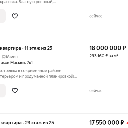
красовка. Благоустроенный,
льшим количеством магазинов, кафе,
лощадок. Новые действующие школа,
сейчас
ка. Возле
18 000 000
₽
 квартира · 11 этаж из 25
293 160 ₽ за м²
о
18 мин.
ников Москвы
,
7к1
вротрешка в современном районе
нтерьером и продуманной планировкой!
во: Перед вами не просто квартира, а
ля комфортной городской жизни.
сейчас
та
17 550 000
₽
я квартира · 23 этаж из 25