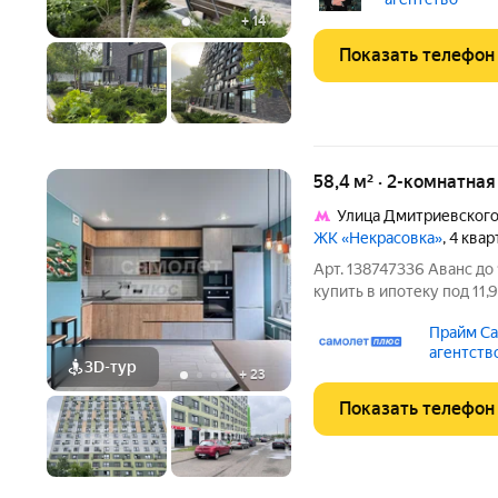
м и антресольным
+
14
Показать телефон
58,4 м² · 2-комнатная
Улица Дмитриевског
ЖК «Некрасовка»
, 4 ква
Арт. 138747336 Аванс д
купить в ипотеку под 11,
формата «Заходи и живи
Прайм Са
рождения ребёнка. Планировка и па
агентств
м Жилая
3D-тур
+
23
Показать телефон