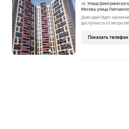
Улица Дмитриевског
Москва
,
улица Липчанск
Дом сдан! Идет заселени
доступность от метро Не
современный район с бо
детских и спортивных п
Показать телефон
детские сады, поликлини
+
3