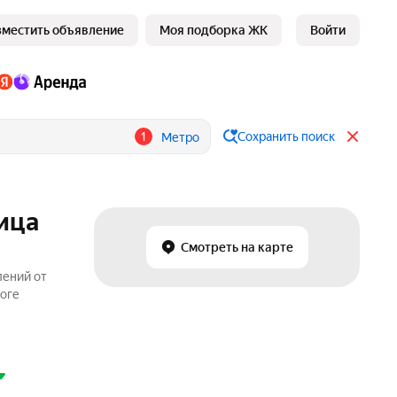
зместить объявление
Моя подборка ЖК
Войти
1
Сохранить поиск
Метро
ица
Смотреть на карте
лений от
логе