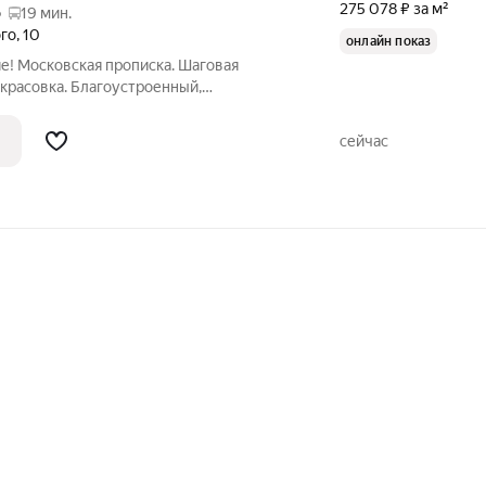
275 078 ₽ за м²
о
19 мин.
ого
,
10
онлайн показ
е! Московская прописка. Шаговая
красовка. Благоустроенный,
льшим количеством магазинов, кафе,
лощадок. Новые действующие школа,
сейчас
ка. Возле