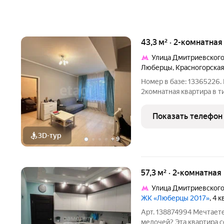
43,3 м² · 2-комнатная
Улица Дмитриевског
Люберцы
,
Красногорская
Номер в базе: 13365226.
2комнатная квартира в 
полностью готова к про
с продуманной перепланировкой
Показать телефон
сразу без
3D-тур
+
9
57,3 м² · 2-комнатная
Улица Дмитриевског
ЖК «Люберцы 2017»
, 4 
Арт. 138874994 Мечтаете
мелочей? Эта квартира с