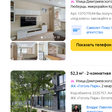
Улица Дмитриевског
Люберцы
,
микрорайон Кр
Арт. 137071544 Вы полу
«под ключ»: заезжайте 
Продуманная планировка
Самолет Плюс
транспортная доступнос
агентство
выбором для семьи.
+
12
Показать телефон
52,3 м² · 2-комнатная
Улица Дмитриевског
ЖК «Гоголь Парк»
, 2 ква
Код объекта: 2225757. 
ЖК «Гоголь Парк» Хотите в
получать стабильный до
Владис Павелец
апартаменты с продуман
агентство