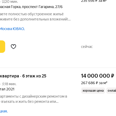
235 556 ₽ за м²
о
20 мин.
асная Горка
,
проспект Гагарина
,
27/6
чаете полностью обустроенное жильё
и живите без дополнительных вложений!
, качественный ремонт и удобная
 Москва ЮВАО,
ть делают эту квартиру идеальным
сейчас
14 000 000
₽
 квартира · 6 этаж из 25
267 686 ₽ за м²
о
18 мин.
ртал 2021
хорошая цена
онла
Апартаменты с дизайнерским ремонтом в
ъехать и жить без ремонта или
ход без хлопот? Предлагаем готовые
кая,
ным интерьером, потолками высотой 3,6