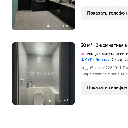
сделан качественный евроремонт никаки
бесконечных походов в с
Показать телефон
кухня, спальные
+
11
50 м² · 2-комнатная 
Улица Дмитриевског
ЖК «Люберцы»
, 2 кварт
Код объекта: 2284941. П
современном жилом ком
ЖК Самолёт. Это идеальн
комфортное жильё в раз
Показать телефон
3 этаже 17-этажного
+
7