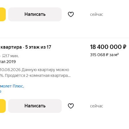
Написать
сейчас
18 400 000
₽
 квартира · 5 этаж из 17
315 068 ₽ за м²
о
17 мин.
ртал 2019
о 10.08.2026 Данную квартиру можно
9%. Продаётся 2-комнатная квартира
». Причина продажи - расширение после
молет Плюс,
раметры: Общая площадь 58,4
о
Написать
сейчас