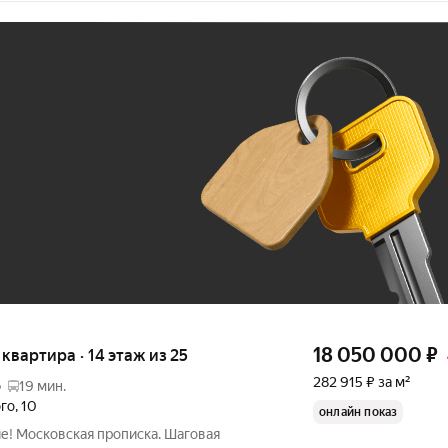
Ж
До 100 тыс. ₽
18 050 000
₽
я квартира · 14 этаж из 25
282 915 ₽ за м²
о
19 мин.
ого
,
10
онлайн показ
е! Московская прописка. Шаговая