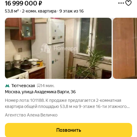
16 999 000
₽
53,8 м²
2-комн. квартира
9 этаж из 16
Тютчевская
14 мин.
Москва
,
улица Академика Варги
,
36
Номер лота: 101188. К продаже предлагается 2-комнатная
квартира общей площадью 53,8 м на 9-этаже 16-ти этажного
дома, построенного в 1980 году. Квартира теплая, светлая,
Агентство Алена Величко
уютная. Чистый подъезд, порядочные соседи.
Инфраструктура: Развитая
Позвонить