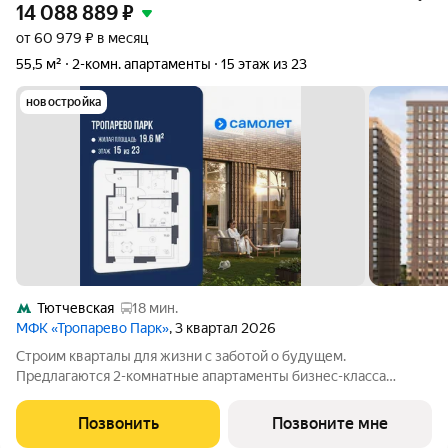
14 088 889
₽
от 60 979 ₽ в месяц
55,5 м²
2-комн. апартаменты
15 этаж из 23
новостройка
Тютчевская
18 мин.
МФК «Тропарево Парк»
, 3 квартал 2026
Строим кварталы для жизни с заботой о будущем.
Предлагаются 2-комнатные апартаменты бизнес-класса
площадью 55.5 кв.м в Тропарево Парк, корпус 2.2КВ на 15-м
этаже, в жилом комплексе "Тропарево Парк".Проект строится
Позвонить
Позвоните мне
полностью с отделкой, которая