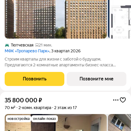
Тютчевская
21 мин.
МФК «Тропарево Парк»
, 3 квартал 2026
Строим кварталы для жизни с заботой о будущем.
Предлагаются 2-комнатные апартаменты бизнес-класса
площадью 65.37 кв.м в Тропарево Парк, корпус 2.3КВ на 20-м
этаже, в жилом комплексе "Тропарево Парк".Проект строится
Позвонить
Позвоните мне
полностью с отделкой, которая
35 800 000
₽
70 м²
2-комн. квартира
2 этаж из 17
новостройка
онлайн показ