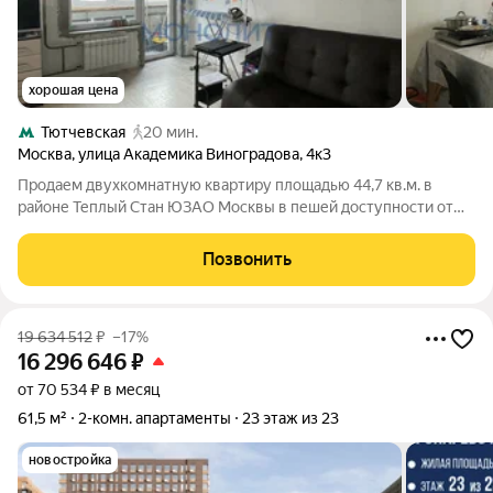
хорошая цена
Тютчевская
20 мин.
Москва
,
улица Академика Виноградова
,
4к3
Продаем двухкомнатную квартиру площадью 44,7 кв.м. в
районе Теплый Стан ЮЗАО Москвы в пешей доступности от
метро Генерала Тюленева. Квартира расположена на 8 этаже с
видом на тихий двор. Линейная планировка. Квартира
Позвонить
находится в завершающейся стадии
19 634 512
₽
–17%
16 296 646
₽
от 70 534 ₽ в месяц
61,5 м²
2-комн. апартаменты
23 этаж из 23
новостройка