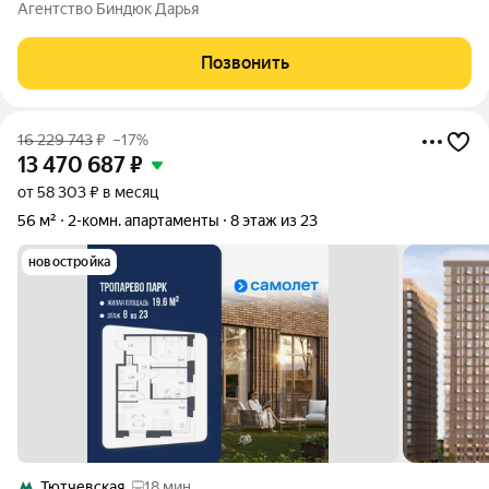
№1 11.5 кв.м., комната № 2 11 кв.м. , 1 с/у ,гардеробная. Окна
Агентство Биндюк Дарья
широкоформатные, вид во двор КОРПУС 5 строение 2 10/16
этаж
Позвонить
16 229 743
₽
–17%
13 470 687
₽
от 58 303 ₽ в месяц
56 м²
2-комн. апартаменты
8 этаж из 23
новостройка
Тютчевская
18 мин.