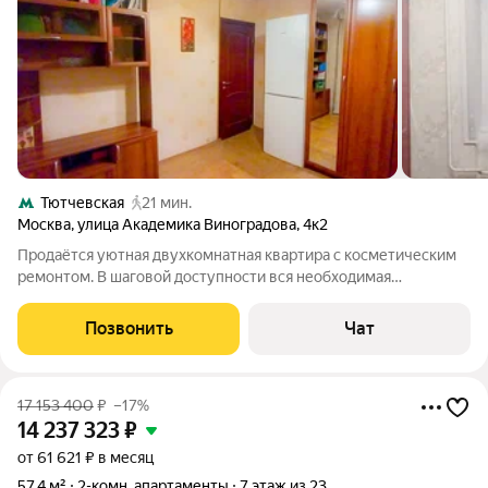
Тютчевская
21 мин.
Москва
,
улица Академика Виноградова
,
4к2
Продаётся уютная двухкомнатная квартира с косметическим
ремонтом. В шаговой доступности вся необходимая
инфраструктура(Школы, сады, мфц, Сбербанк, Пятерочка,
Дикси, Академия им. Андрияки, Дворец спорта) . До метро
Позвонить
Чат
Тёплый стан, Генерала Тюленева и
17 153 400
₽
–17%
14 237 323
₽
от 61 621 ₽ в месяц
57,4 м²
2-комн. апартаменты
7 этаж из 23