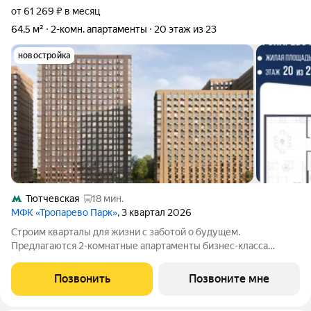
от 61 269 ₽ в месяц
64,5 м²
2-комн. апартаменты
20 этаж из 23
новостройка
Тютчевская
18 мин.
МФК «Тропарево Парк»
, 3 квартал 2026
Строим кварталы для жизни с заботой о будущем.
Предлагаются 2-комнатные апартаменты бизнес-класса
площадью 64.52 кв.м в Тропарево Парк, корпус 2.2КВ на 20-м
этаже, в жилом комплексе "Тропарево Парк".Проект строится
Позвонить
Позвоните мне
полностью с отделкой, которая