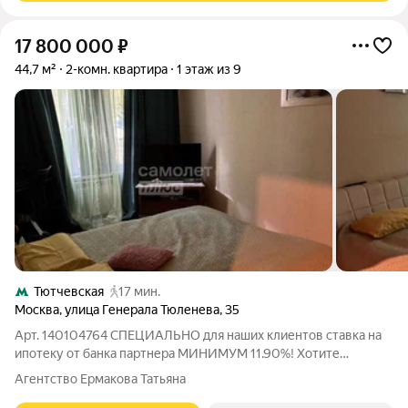
17 800 000
₽
44,7 м²
2-комн. квартира
1 этаж из 9
Тютчевская
17 мин.
Москва
,
улица Генерала Тюленева
,
35
Арт. 140104764 СПЕЦИАЛЬНО для наших клиентов ставка на
ипотеку от банка партнера МИНИМУМ 11.90%! Хотите
улучшенные условия? Тогда ЗВОНИТЕ! Продается уютная
Агентство Ермакова Татьяна
двухкомнатная квартира в Москве на улице Генерала