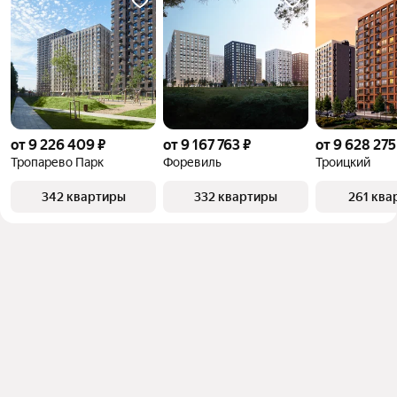
от 9 226 409 ₽
от 9 167 763 ₽
от 9 628 275
Тропарево Парк
Форевиль
Троицкий
342 квартиры
332 квартиры
261 ква