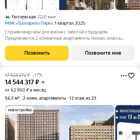
Тютчевская
20 мин.
МФК «Тропарево Парк»
, 1 квартал 2025
Строим кварталы для жизни с заботой о будущем.
Предлагаются 2-комнатные апартаменты бизнес-класса
площадью 65.5 кв.м в Тропарево Парк, корпус 2.4КВ на 21-м
этаже, в жилом комплексе "Тропарево Парк".Проект строится
Позвонить
Позвоните мне
полностью с отделкой, которая
17 523 272
₽
–17%
14 544 317
₽
от 62 950 ₽ в месяц
56,5 м²
2-комн. апартаменты
13 этаж из 23
новостройка