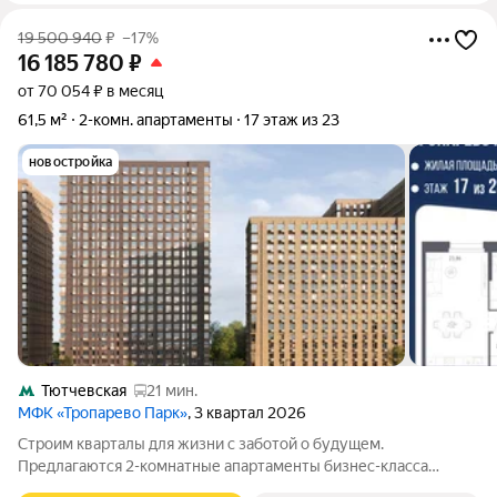
19 500 940
₽
–17%
16 185 780
₽
от 70 054 ₽ в месяц
61,5 м²
2-комн. апартаменты
17 этаж из 23
новостройка
Тютчевская
21 мин.
МФК «Тропарево Парк»
, 3 квартал 2026
Строим кварталы для жизни с заботой о будущем.
Предлагаются 2-комнатные апартаменты бизнес-класса
площадью 61.47 кв.м в Тропарево Парк, корпус 2.3КВ на 17-м