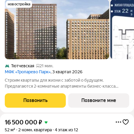
новостройка
Тютчевская
21 мин.
МФК «Тропарево Парк»
, 3 квартал 2026
Строим кварталы для жизни с заботой о будущем.
Предлагаются 2-комнатные апартаменты бизнес-класса
площадью 65.74 кв.м в Тропарево Парк, корпус 2.3КВ на 22-м
этаже, в жилом комплексе "Тропарево Парк".Проект строится
Позвонить
Позвоните мне
полностью с отделкой, которая
16 500 000
₽
52 м²
2-комн. квартира
4 этаж из 12