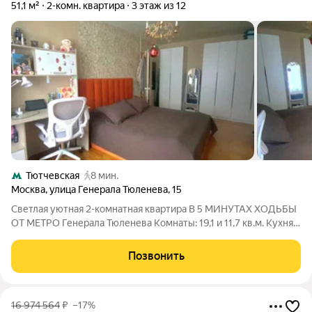
51,1 м²
2-комн. квартира
3 этаж из 12
Тютчевская
8 мин.
Москва
,
улица Генерала Тюленева
,
15
Светлая уютная 2-комнатная квартира В 5 МИНУТАХ ХОДЬБЫ
ОТ МЕТРО Генерала Тюленева Комнаты: 19,1 и 11,7 кв.м. Кухня:
9,8 кв.м. Раздельный санузел ОКНА В ТИХИЙ ЗЕЛЁНЫЙ ДВОР
Квартира расположена на 3-м этаже 12-этажного панельного
Позвонить
дома 1986 года
16 974 564
₽
–17%