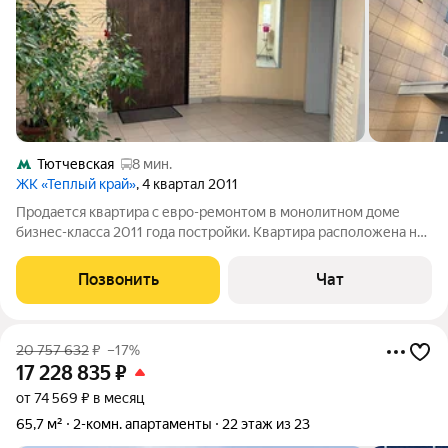
Тютчевская
8 мин.
ЖК «Теплый край»
, 4 квартал 2011
Продается квартира с евро-ремонтом в монолитном доме
бизнес-класса 2011 года постройки. Квартира расположена на
высоком 2 этаже(фактически 3),бизнес помещения на 1 этаже
с высотой в 2 этажа. Уютная,светлая квартира с качественным
Позвонить
Чат
ремонтом и хорошими
20 757 632
₽
–17%
17 228 835
₽
от 74 569 ₽ в месяц
65,7 м²
2-комн. апартаменты
22 этаж из 23