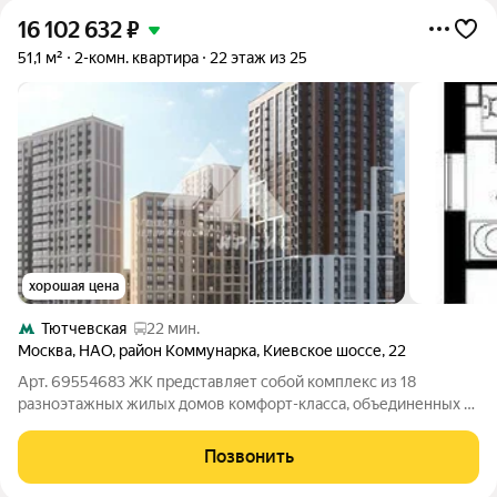
16 102 632
₽
51,1 м²
2-комн. квартира
22 этаж из 25
хорошая цена
Тютчевская
22 мин.
Москва
,
НАО
,
район Коммунарка
,
Киевское шоссе
,
22
Арт. 69554683 ЖК представляет собой комплекс из 18
разноэтажных жилых домов комфорт-класса, объединенных в
семь корпусов, а также включает объекты собственной
инфраструктуры. Новостройка будет возводиться в несколько
Позвонить
очередей. ЖК смотрится на фоне