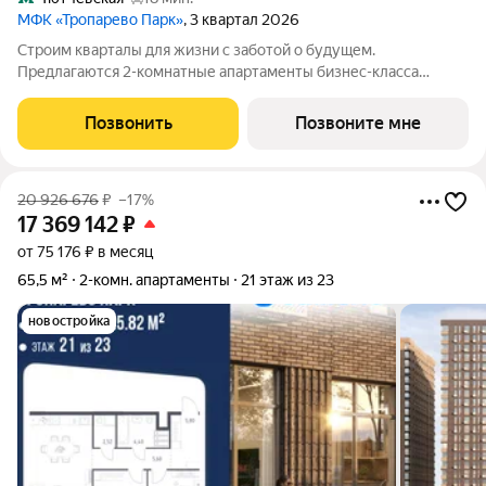
МФК «Тропарево Парк»
, 3 квартал 2026
Строим кварталы для жизни с заботой о будущем.
Предлагаются 2-комнатные апартаменты бизнес-класса
площадью 55.96 кв.м в Тропарево Парк, корпус 2.2КВ на 8-м
этаже, в жилом комплексе "Тропарево Парк".Проект строится
Позвонить
Позвоните мне
полностью с отделкой, которая
20 926 676
₽
–17%
17 369 142
₽
от 75 176 ₽ в месяц
65,5 м²
2-комн. апартаменты
21 этаж из 23
новостройка