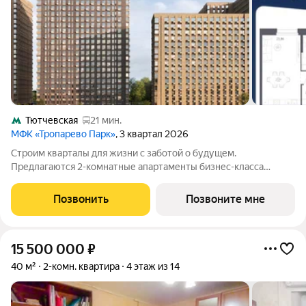
Тютчевская
21 мин.
МФК «Тропарево Парк»
, 3 квартал 2026
Строим кварталы для жизни с заботой о будущем.
Предлагаются 2-комнатные апартаменты бизнес-класса
площадью 61.47 кв.м в Тропарево Парк, корпус 2.3КВ на 23-м
этаже, в жилом комплексе "Тропарево Парк".Проект строится
Позвонить
Позвоните мне
полностью с отделкой, которая
15 500 000
₽
40 м²
2-комн. квартира
4 этаж из 14