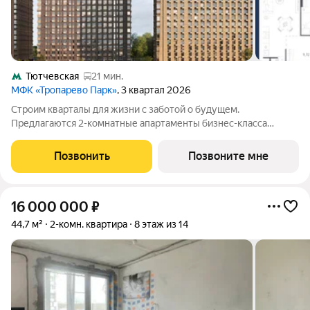
Тютчевская
21 мин.
МФК «Тропарево Парк»
, 3 квартал 2026
Строим кварталы для жизни с заботой о будущем.
Предлагаются 2-комнатные апартаменты бизнес-класса
площадью 56.54 кв.м в Тропарево Парк, корпус 2.3КВ на 13-м
этаже, в жилом комплексе "Тропарево Парк".Проект строится
Позвонить
Позвоните мне
полностью с отделкой, которая
16 000 000
₽
44,7 м²
2-комн. квартира
8 этаж из 14