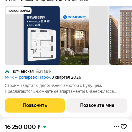
новостройка
Тютчевская
21 мин.
МФК «Тропарево Парк»
, 3 квартал 2026
Строим кварталы для жизни с заботой о будущем.
Предлагаются 2-комнатные апартаменты бизнес-класса
площадью 57.37 кв.м в Тропарево Парк, корпус 2.3КВ на 7-м
этаже, в жилом комплексе "Тропарево Парк".Проект строится
Позвонить
Позвоните мне
полностью с отделкой, которая
16 250 000
₽