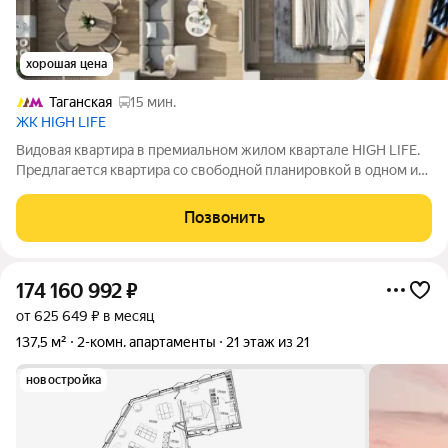
хорошая цена
Таганская
15 мин.
ЖК HIGH LIFE
Видовая квартира в премиальном жилом квартале HIGH LIFE.
Предлагается квартира со свободной планировкой в одном из
самых престижных и технологичных жилых комплексов
Москвы HIGH LIFE. Пространство позволяет реализовать
Позвонить
индивидуальный дизайн-проект с
174 160 992
₽
от 625 649 ₽ в месяц
137,5 м²
2-комн. апартаменты
21 этаж из 21
новостройка