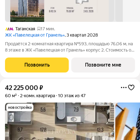
Таганская
17 мин.
ЖК «Павелецкая от Гранель»
, 3 квартал 2028
Продаётся 2-комнатная квартира №593, площадью 76,06 м, на
8 этаже в ЖК «Павелецкая от Гранель» корпус 2. Стоимость от
46003276 руб. Квартира без отделки, планировка угловая,
окна на улицу. «Павелецкая от Гранель» проект бизнес-класса
Позвонить
Позвоните мне
в историческом
42 225 000
₽
60 м²
2-комн. квартира
10 этаж из 47
новостройка