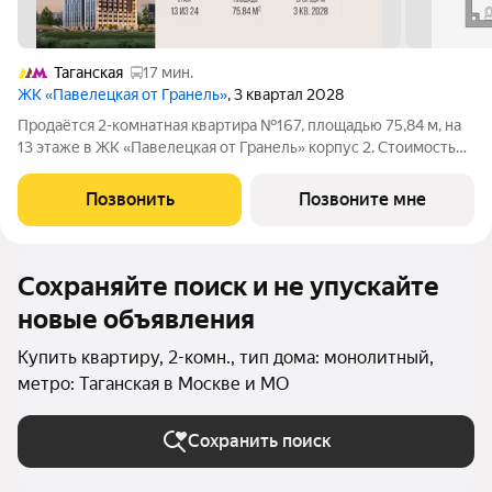
Таганская
17 мин.
ЖК «Павелецкая от Гранель»
, 3 квартал 2028
Продаётся 2-комнатная квартира №167, площадью 75,84 м, на
13 этаже в ЖК «Павелецкая от Гранель» корпус 2. Стоимость
от 43821662 руб. Квартира без отделки, планировка угловая,
окна во двор. «Павелецкая от Гранель» проект бизнес-класса в
Позвонить
Позвоните мне
историческом
Сохраняйте поиск и не упускайте
новые объявления
Купить квартиру, 2-комн., тип дома: монолитный,
метро: Таганская в Москве и МО
Сохранить поиск