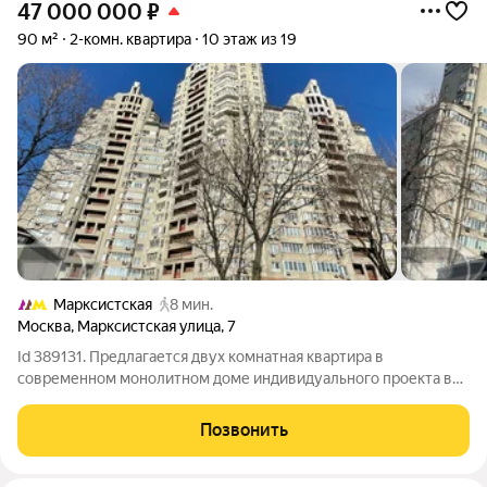
47 000 000
₽
90 м²
2-комн. квартира
10 этаж из 19
Марксистская
8 мин.
Москва
,
Марксистская улица
,
7
Id 389131. Предлагается двух комнатная квартира в
современном монолитном доме индивидуального проекта в
престижном Таганском районе Москвы. Огороженная и
охраняемая территория, подземный паркинг, свой выход в
Позвонить
Таганский парк. В пешей доступности вся