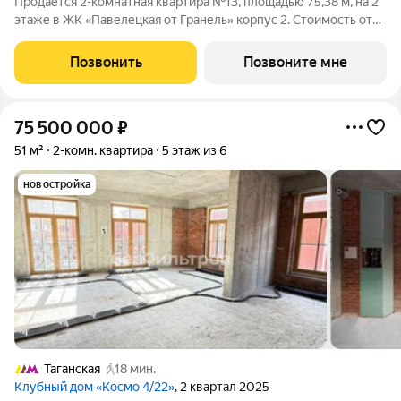
Продаётся 2-комнатная квартира №13, площадью 75,38 м, на 2
этаже в ЖК «Павелецкая от Гранель» корпус 2. Стоимость от
42205297 руб. Квартира без отделки, планировка угловая,
окна во двор. «Павелецкая от Гранель» проект бизнес-класса в
Позвонить
Позвоните мне
историческом
75 500 000
₽
51 м²
2-комн. квартира
5 этаж из 6
новостройка
Таганская
18 мин.
Клубный дом «Космо 4/22»
, 2 квартал 2025