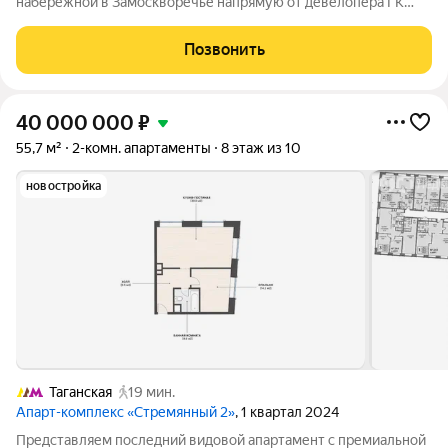
набережной в Замоскворечье напрямую от девелопера ГК
«Галс-Девелопмент» представлена 2-комнатная квартира
квартира на 6 этаже общей площадью 100.00 м. Квартира
Позвонить
предлагается без отделки. «Монблан»
40 000 000
₽
55,7 м²
2-комн. апартаменты
8 этаж из 10
новостройка
Таганская
19 мин.
Апарт-комплекс «Стремянный 2»
, 1 квартал 2024
Представляем последний видовой апартамент с премиальной