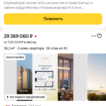
Клубный дом «Космо 4/22» на золотом острове Балчуг, в
самом сердце Москвы! Угловая квартира 51.5 кв м
расположена на 5 этаже корпуса "Сад". Объект сочетает в
себе статус , приватность и комфорт в самом сердце
Позвонить
исторической Москвы : Высокий статус :
29 369 060
₽
от 105 504 ₽ в месяц
36,2 м²
2-комн. квартира
26 этаж из 43
новостройка
последнее предложение