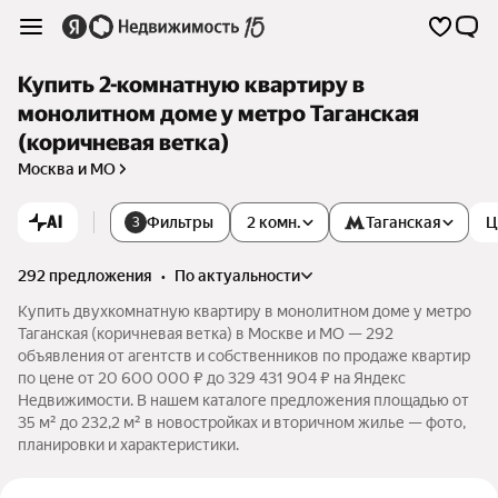
Купить 2-комнатную квартиру в
монолитном доме у метро Таганская
(коричневая ветка)
Москва и МО
AI
Фильтры
2 комн.
Таганская
Ц
3
292 предложения
•
по актуальности
Купить двухкомнатную квартиру в монолитном доме у метро
Таганская (коричневая ветка) в Москве и МО — 292
объявления от агентств и собственников по продаже квартир
по цене от 20 600 000 ₽ до 329 431 904 ₽ на Яндекс
Недвижимости. В нашем каталоге предложения площадью от
35 м² до 232,2 м² в новостройках и вторичном жилье — фото,
планировки и характеристики.