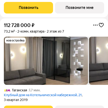
4. Общая площадь: 41.5 кв.м., жилая: 25.80 кв.м. Высота
потолков 3.30 м. Современный премиум-квартал ЭРА на
Позвонить
Позвоните мне
Дербеневской набережной,
112 728 000
₽
73,2 м²
2-комн. квартира
2 этаж из 7
новостройка
Таганская
7 мин.
Клубный дом на Котельнической набережной, 21
,
3 квартал 2019