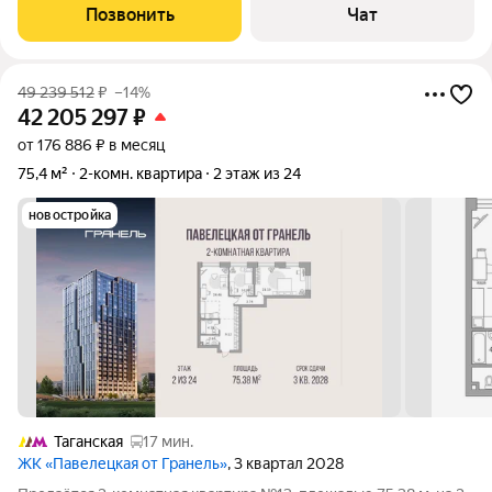
Позвонить
Чат
49 239 512
₽
–14%
42 205 297
₽
от 176 886 ₽ в месяц
75,4 м²
2-комн. квартира
2 этаж из 24
новостройка
Таганская
17 мин.
ЖК «Павелецкая от Гранель»
, 3 квартал 2028