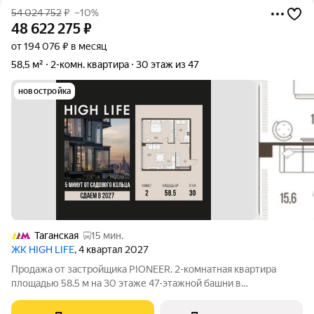
54 024 752
₽
–10%
48 622 275
₽
от 194 076 ₽ в месяц
58,5 м²
2-комн. квартира
30 этаж из 47
новостройка
Таганская
15 мин.
ЖК HIGH LIFE
, 4 квартал 2027
Продажа от застройщика PIONEER. 2-комнатная квартира
площадью 58.5 м на 30 этаже 47-этажной башни в
премиальном комплексе HIGH LIFE, вблизи исторического
Замоскворечья. Жилой комплекс всего в 5 минутах от