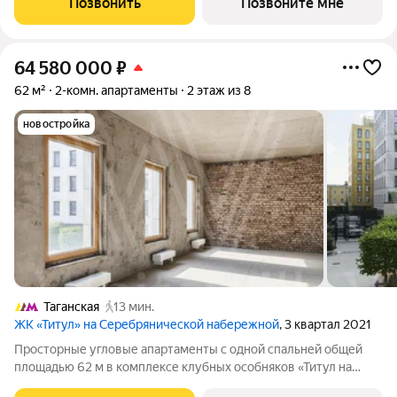
Позвонить
Позвоните мне
Садового кольца. Архитектура от бюро ADM
64 580 000
₽
62 м²
2-комн. апартаменты
2 этаж из 8
новостройка
Таганская
13 мин.
ЖК «Титул» на Серебрянической набережной
, 3 квартал 2021
Просторные угловые апартаменты с одной спальней общей
площадью 62 м в комплексе клубных особняков «Титул на
Серебрянической». Апартаменты без отделки расположены на