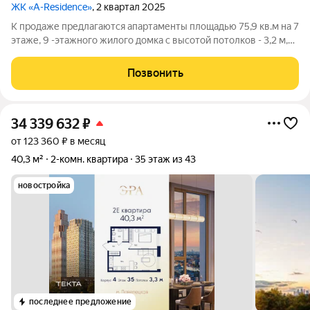
ЖК «A-Residence»
, 2 квартал 2025
К продаже предлагаются апартаменты площадью 75,9 кв.м на 7
этаже, 9 -этажного жилого домка с высотой потолков - 3,2 м,
расположенный в Жилом комплексе A. Residence (ЦАО, район
Замоскворечье). Собственник: юр. лицо. Жилой комплекс A.
Позвонить
Residence это не
34 339 632
₽
от 123 360 ₽ в месяц
40,3 м²
2-комн. квартира
35 этаж из 43
новостройка
последнее предложение