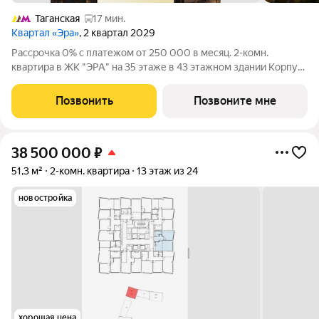
Таганская
17 мин.
Квартал «Эра»
, 2 квартал 2029
Рассрочка 0% с платежом от 250 000 в месяц. 2-комн.
квартира в ЖК "ЭРА" на 35 этаже в 43 этажном здании Корпус
4. Общая площадь: 40.3 кв.м., жилая: 25.60 кв.м. Высота
потолков 3.30 м. Современный премиум-квартал ЭРА на
Позвонить
Позвоните мне
Дербеневской набережной,
38 500 000
₽
51,3 м²
2-комн. квартира
13 этаж из 24
новостройка
хорошая цена