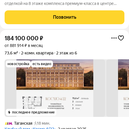
отделкой на 8 этаже комплекса премиум-класса в центре
Москвы. Планировка включает две комнаты, кухню-гостиную
20 м и совмещённый санузел. Панорамные
Позвонить
шумоизоляционные окна с видом на Садовое
184 100 000
₽
от 881 914 ₽ в месяц
73,6 м²
2-комн. квартира
2 этаж из 6
новостройка
есть видео
последнее предложение
Таганская
18 мин.