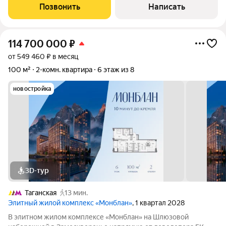
втором этаже в корпусе 2. Возможная планировка: кухня-
Позвонить
Написать
гостиная, мастер-спальня с
114 700 000
₽
от 549 460 ₽ в месяц
100 м²
2-комн. квартира
6 этаж из 8
новостройка
3D-тур
Таганская
13 мин.
Элитный жилой комплекс «Монблан»
, 1 квартал 2028
В элитном жилом комплексе «Монблан» на Шлюзовой