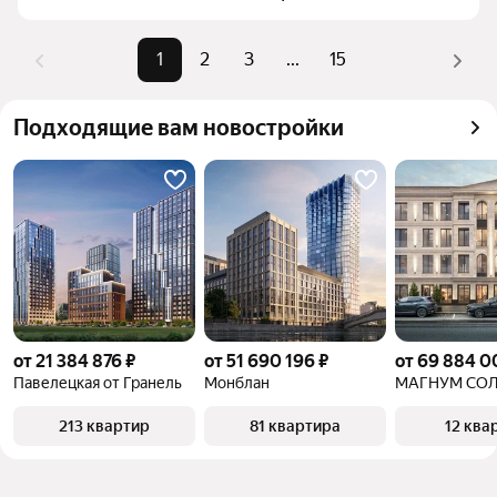
комбинации фильтров, например «» или «»
Помимо удобной сортировки по цене продажи вы 
1
2
3
...
15
можете отсортировать результаты по стоимости 
квадратного метра или площади
Подходящие вам новостройки
от 21 384 876 ₽
от 51 690 196 ₽
от 69 884 0
Павелецкая от Гранель
Монблан
МАГНУМ СО
213 квартир
81 квартира
12 ква