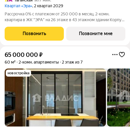
Таганская
17 мин.
Квартал «Эра»
, 2 квартал 2029
Рассрочка 0% с платежом от 250 000 в месяц. 2-комн.
квартира в ЖК "ЭРА" на 26 этаже в 43 этажном здании Корпус
4. Общая площадь: 36.2 кв.м., жилая: 21.70 кв.м. Высота
потолков 3.30 м. Современный премиум-квартал ЭРА на
Позвонить
Позвоните мне
Дербеневской набережной,
65 000 000
₽
60 м²
2-комн. апартаменты
2 этаж из 7
новостройка