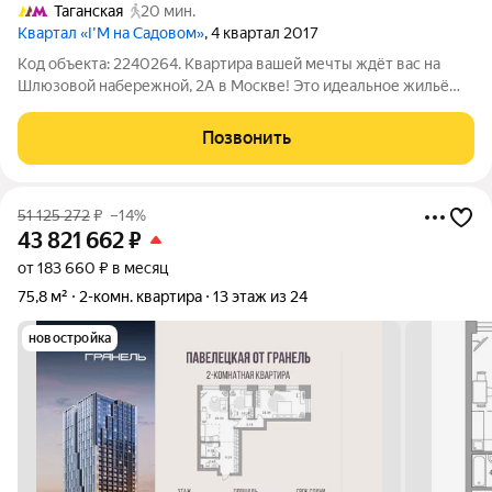
Таганская
20 мин.
Квартал «I’M на Садовом»
, 4 квартал 2017
Код объекта: 2240264. Квартира вашей мечты ждёт вас на
Шлюзовой набережной, 2А в Москве! Это идеальное жильё
для тех, кто ценит комфорт и качество. Квартира расположена
на втором этаже семиэтажного монолитного дома,
Позвонить
построенного в 2017 году. Общая
51 125 272
₽
–14%
43 821 662
₽
от 183 660 ₽ в месяц
75,8 м²
2-комн. квартира
13 этаж из 24
новостройка