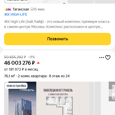
Таганская
15 мин.
ЖК HIGH LIFE
ЖК High Life (Хай Лайф) - это новый комплекс премиум-класса
в самом центре Москвы. Комплекс расположен в центре
второго по величине делового кластера Москвы, в окружении
модных общественных пространств, ресторанов и баров,
Позвонить
исторических особняков. В
50 655 292
₽
–9%
46 003 276
₽
от 181 972 ₽ в месяц
76,1 м²
2-комн. квартира
8 этаж из 24
новостройка