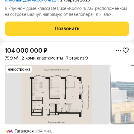
Клубный дом «Космо 4/22»
, 2 квартал 2025
В клубном доме класса De Luxe «Космо 4/22», расположенном
на острове Балчуг, напрямую от девелопера ГК «Галс-
Девелопмент» представлена 2-комнатная квартира на 2 этаже
общей площадью 73.60 м. Квартира предлагается без отделки,
Позвонить
со свободной
104 000 000
₽
75,9 м²
2-комн. апартаменты
7 этаж из 9
новостройка
Таганская
14 мин.