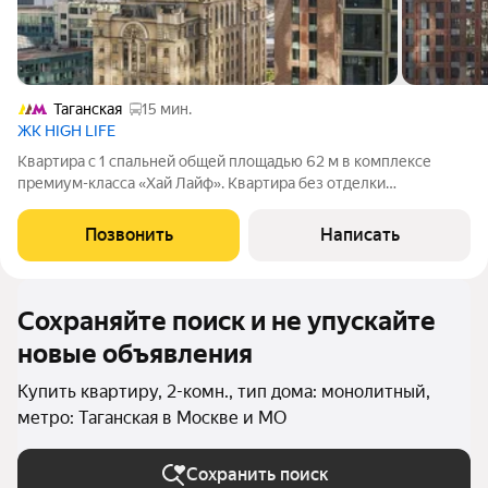
Таганская
15 мин.
ЖК HIGH LIFE
Квартира с 1 спальней общей площадью 62 м в комплексе
премиум-класса «Хай Лайф». Квартира без отделки
расположена на 14 этаже 24-этажного корпуса К2 «Фил Тауэр»
(Feel Tower). Планировочное решение: кухня-гостиная, мастер-
Позвонить
Написать
спальня с отдельным санузлом
Сохраняйте поиск и не упускайте
новые объявления
Купить квартиру, 2-комн., тип дома: монолитный,
метро: Таганская в Москве и МО
Сохранить поиск