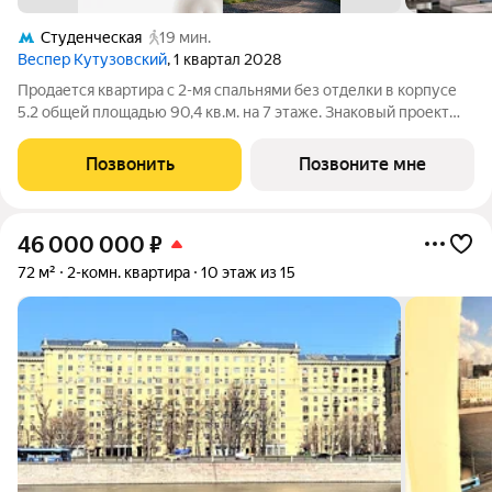
Студенческая
19 мин.
Веспер Кутузовский
, 1 квартал 2028
Продается квартира с 2-мя спальнями без отделки в корпусе
5.2 общей площадью 90,4 кв.м. на 7 этаже. Знаковый проект
для ценителей комфортной городской среды от Веспер.
Квартал площадью 3,7 га расположен на Кутузовском
Позвонить
Позвоните мне
проспекте и воплощает новую
46 000 000
₽
72 м²
2-комн. квартира
10 этаж из 15