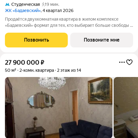
Студенческая
19 мин.
ЖК «Бадаевский»
, 4 квартал 2026
Продаётся двухкомнатная квартира в жилом комплексе
«Бадаевский» формат для тех, кто выбирает больше свободы и
личного пространства, не покидая центр Москвы. Атмосфера
света, открытых видов и архитектуры вокруг формирует
Позвонить
Позвоните мне
ощущение жизни на высоте.
27 900 000
₽
50 м²
2-комн. квартира
2 этаж из 14