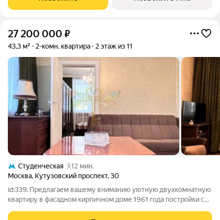
воплощает новую
27 200 000
₽
43,3 м²
2-комн. квартира
2 этаж из 11
Студенческая
12 мин.
Москва
,
Кутузовский проспект
,
30
id:339. Предлагаем вашему вниманию уютную двухкомнатную
квартиру в фасадном кирпичном доме 1961 года постройки с
внутренним сквером. Спокойный и малонаселенный район со
своей набережной местом для прогулок, вблизи Парка