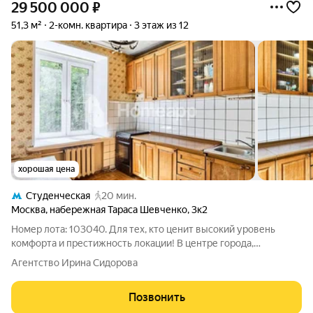
29 500 000
₽
51,3 м²
2-комн. квартира
3 этаж из 12
хорошая цена
Студенческая
20 мин.
Москва
,
набережная Тараса Шевченко
,
3к2
Номер лота: 103040. Для тех, кто ценит высокий уровень
комфорта и престижность локации! В центре города,
окруженный тишиной и зеленью! Продается 2-х комнатная
Агентство Ирина Сидорова
квартира на 3 этаже (2-й жилой этаж, 1-й этаж нежилой) 12-ти
этажного кирпичного
Позвонить