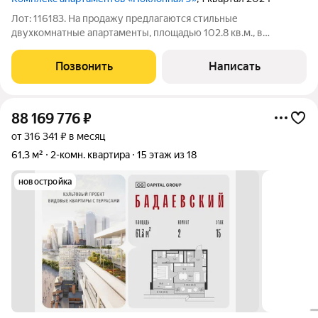
Лот: 116183. На продажу предлагаются стильные
двухкомнатные апартаменты, площадью 102.8 кв.м., в
премиальном ЖК "Поклонная 9". Планировка: кухня-гостиная,
спальня, два совмещенных санузла, прихожая. Высота
Позвонить
Написать
потолков - 3,2 м. Квартира полностью
88 169 776
₽
от 316 341 ₽ в месяц
61,3 м²
2-комн. квартира
15 этаж из 18
новостройка