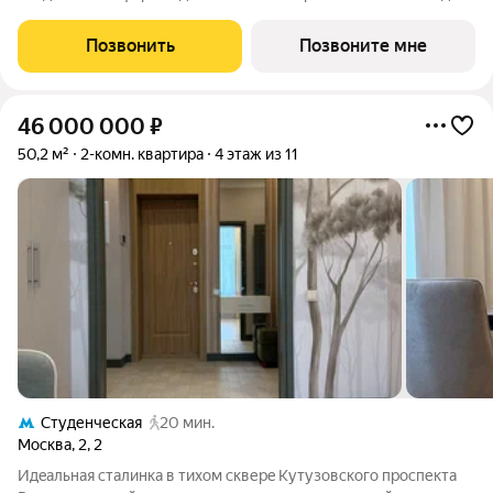
личного пространства, не покидая центр Москвы. Атмосфера
света, открытых видов и архитектуры вокруг формирует
Позвонить
Позвоните мне
ощущение жизни на высоте.
46 000 000
₽
50,2 м²
2-комн. квартира
4 этаж из 11
Студенческая
20 мин.
Москва
,
2
,
2
Идeальнaя сталинка в тихом cкверe Kутузовcкoгo пpоспекта