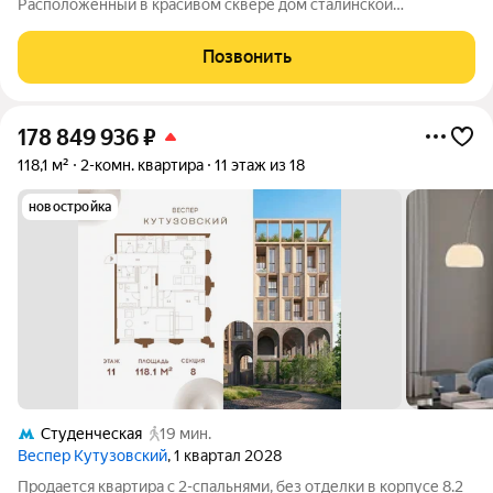
Расположенный в красивом сквере дом сталинской
архитектуры находится в минуте от главной магистрали
столицы Кутузовского проспекта. В 5 минутах ходьбы метро
Позвонить
Парк Победы, в 10 минутах метро
178 849 936
₽
118,1 м²
2-комн. квартира
11 этаж из 18
новостройка
Студенческая
19 мин.
Веспер Кутузовский
, 1 квартал 2028
Продается квартира с 2-спальнями, без отделки в корпусе 8.2