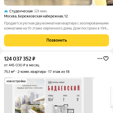
Студенческая
9 мин.
Москва
,
Бережковская набережная
,
12
Продается уютная двухкомнатная квартира с изолированными
комнатами на 10 этаже кирпичного дома. Дом построен в 1943
году, что гарантирует надежность конструкции. Из окон
открывается вид на солнечную сторону, наполняя квартиру
Позвонить
естественным светом.
124 037 352
₽
от 445 030 ₽ в месяц
75,1 м²
2-комн. квартира
17 этаж из 18
новостройка