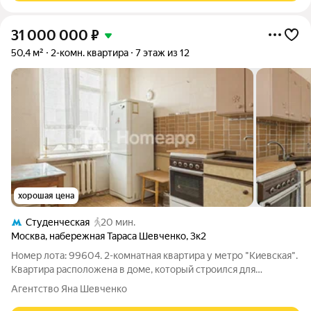
31 000 000
₽
50,4 м²
2-комн. квартира
7 этаж из 12
хорошая цена
Студенческая
20 мин.
Москва
,
набережная Тараса Шевченко
,
3к2
Номер лота: 99604. 2-комнатная квартира у метро "Киевская".
Квартира расположена в доме, который строился для
сотрудников МИД, поэтому здесь сохраняется спокойная
Агентство Яна Шевченко
атмосфера и достойное соседство. Квартира принадлежала