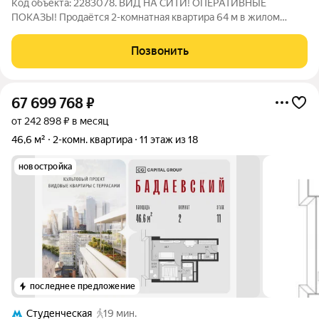
Код объекта: 2283078. ВИД НА СИТИ! ОПЕРАТИВНЫЕ
ПОКАЗЫ! Продаётся 2-комнатная квартира 64 м в жилом
комплексе Поклонная 9 (Дорогомилово) удачное сочетание
продуманной планировки и престижной московской локации.
Позвонить
Здание 2024 года. Дизайнерский ремонт
67 699 768
₽
от 242 898 ₽ в месяц
46,6 м²
2-комн. квартира
11 этаж из 18
новостройка
последнее предложение
Студенческая
19 мин.