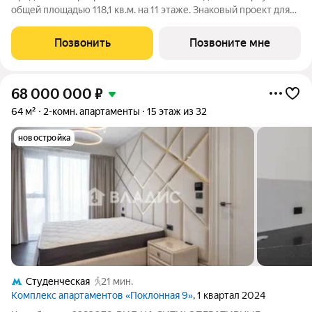
общей площадью 118,1 кв.м. на 11 этаже. Знаковый проект для
ценителей комфортной городской среды от Веспер. Квартал
площадью 3,7 га расположен на Кутузовском проспекте и
Позвонить
Позвоните мне
воплощает новую
68 000 000
₽
64 м²
2-комн. апартаменты
15 этаж из 32
новостройка
Студенческая
21 мин.
Комплекс апартаментов «Поклонная 9»
, 1 квартал 2024