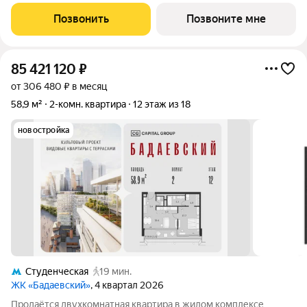
ценителей комфортной городской среды от Веспер. Квартал
площадью 3,7 га расположен на Кутузовском проспекте и
Позвонить
Позвоните мне
воплощает новую
85 421 120
₽
от 306 480 ₽ в месяц
58,9 м²
2-комн. квартира
12 этаж из 18
новостройка
Студенческая
19 мин.
ЖК «Бадаевский»
, 4 квартал 2026
Продаётся двухкомнатная квартира в жилом комплексе