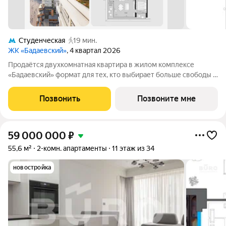
Студенческая
19 мин.
ЖК «Бадаевский»
, 4 квартал 2026
Продаётся двухкомнатная квартира в жилом комплексе
«Бадаевский» формат для тех, кто выбирает больше свободы и
личного пространства, не покидая центр Москвы. Атмосфера
света, открытых видов и архитектуры вокруг формирует
Позвонить
Позвоните мне
ощущение жизни на высоте.
59 000 000
₽
55,6 м²
2-комн. апартаменты
11 этаж из 34
новостройка