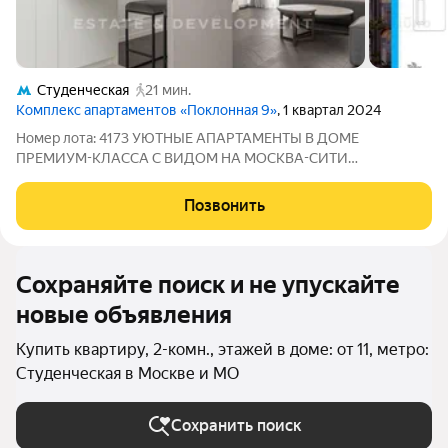
Студенческая
21 мин.
Комплекс апартаментов «Поклонная 9»
, 1 квартал 2024
Номер лота: 4173 УЮТНЫЕ АПАРТАМЕНТЫ В ДОМЕ
ПРЕМИУМ-КЛАССА С ВИДОМ НА МОСКВА-СИТИ
Представляем 2-х комнатные апартаменты, общей площадью
55.6 м, на 11-м этаже 34-этажного монолитного дома премиум-
Позвонить
класса "Поклонная 9", рядом со ст. метро "Парк Победы".
Сохраняйте поиск и не упускайте
новые объявления
Купить квартиру, 2-комн., этажей в доме: от 11, метро:
Студенческая в Москве и МО
Сохранить поиск