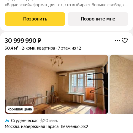
«Бадаевский» формат для тех, кто выбирает больше свободы и
личного пространства, не покидая центр Москвы. Атмосфера
света, открытых видов и архитектуры вокруг формирует
Позвонить
Позвоните мне
ощущение жизни на высоте.
30 999 990
₽
50,4 м²
2-комн. квартира
7 этаж из 12
хорошая цена
Студенческая
20 мин.
Москва
,
набережная Тараса Шевченко
,
3к2