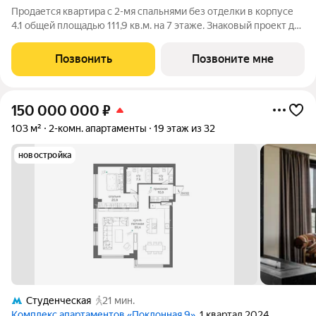
Продается квартира с 2-мя спальнями без отделки в корпусе
4.1 общей площадью 111,9 кв.м. на 7 этаже. Знаковый проект для
ценителей комфортной городской среды от Веспер. Квартал
площадью 3,7 га расположен на Кутузовском проспекте и
Позвонить
Позвоните мне
воплощает новую
150 000 000
₽
103 м²
2-комн. апартаменты
19 этаж из 32
новостройка
Студенческая
21 мин.
Комплекс апартаментов «Поклонная 9»
, 1 квартал 2024