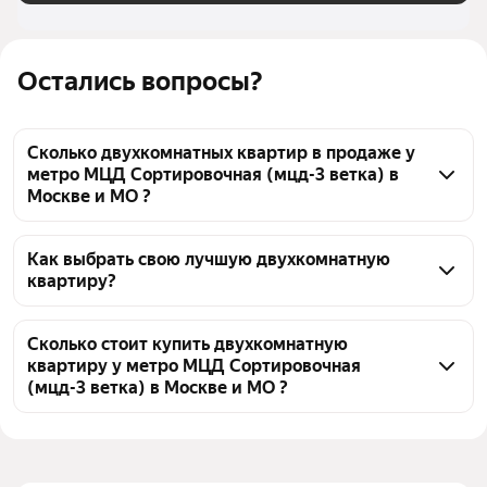
Остались вопросы?
Сколько двухкомнатных квартир в продаже у
метро МЦД Сортировочная (мцд-3 ветка) в
Москве и МО ?
На Яндекс Недвижимости в продаже у метро МЦД 
Сортировочная (мцд-3 ветка) в Москве и МО 89 
Как выбрать свою лучшую двухкомнатную
квартиру?
двухкомнатных квартир, из них 2 объявления от 
собственников, 36 объявлений от агентств, 51 
Чтобы купить 2-комнатную квартиру рядом с 
объявление от застройщиков
прудом у метро МЦД Сортировочная (мцд-3 
Сколько стоит купить двухкомнатную
квартиру у метро МЦД Сортировочная
ветка), воспользуйтесь тепловой картой для 
(мцд-3 ветка) в Москве и МО ?
оценки инфраструктуры и транспортной 
доступности в выбранном районе у метро МЦД 
Цена за квадратный метр
269 360 — 786 687 ₽
Сортировочная (мцд-3 ветка) в Москве и МО
Площадь
37 — 98 м²
Для легкого выбора подходящей квартиры в 