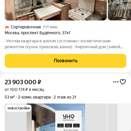
Сортировочная
11 мин.
Москва
,
проспект Будённого
,
37к1
-Уютная квартира в жилом состоянии с косметическим
ремонтом (кухня, прихожая, ванна). -Кирпичный дом (зимой
тепло, а летом прохладно, улучшенная звукоизоляция). -Над
квартирой есть полноценный тех. этаж, но нет соседей сверху.
Позвонить
- Все окна выходят в
23 903 000
₽
от 100 174 ₽ в месяц
53 м²
2-комн. квартира
2 этаж из 21
новостройка