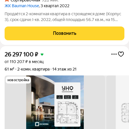
Сортировочная
22 мин.
ЖК Bauman House
, 3 квартал 2022
Продаётся 2-комнатная квартира в строящемся доме (Корпус
3), срок сдачи: I-кв. 2022, общей площадью 56.7 кв.м., на 15
этаже. Bauman House расположен в Басманном районе, ЦАО.
Басманный - тихий район на берегу реки Яузы. Bauman House
Позвонить
состоит из трех
26 297 100
₽
от 110 207 ₽ в месяц
61 м²
2-комн. квартира
14 этаж из 21
новостройка