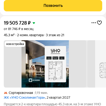
Басманный - тихий район на берегу реки Яузы. Bauman House
Позвонить
состоит из трех
19 505 728
₽
от 81 746 ₽ в месяц
45,3 м²
2-комн. квартира
3 этаж из 21
новостройка
Сортировочная
19 мин.
ЖК «УНО Соколиная Гора»
, 2 квартал 2027
Продается 2-к квартира площадью 45.3 кв.м. на 3-м этаже УНО