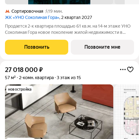
Сортировочная
19 мин.
ЖК «УНО Соколиная Гора»
, 2 квартал 2027
Продается 2-к квартира площадью 61 кв.м. на 14-м этаже УНО
Соколиная Гора новое поколение жилой недвижимости в
историческом районе Москвы в непосредственной близости
от Измайловского парка. Динамичная и современная
Позвонить
Позвоните мне
архитектура формирует доминанту
27 018 000
₽
57 м²
2-комн. квартира
3 этаж из 15
новостройка