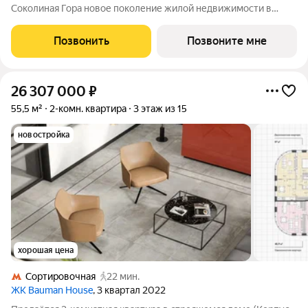
Соколиная Гора новое поколение жилой недвижимости в
историческом районе Москвы в непосредственной близости
от Измайловского парка. Динамичная и современная
Позвонить
Позвоните мне
архитектура формирует доминанту
26 307 000
₽
55,5 м²
2-комн. квартира
3 этаж из 15
новостройка
хорошая цена
Сортировочная
22 мин.
ЖК Bauman House
, 3 квартал 2022