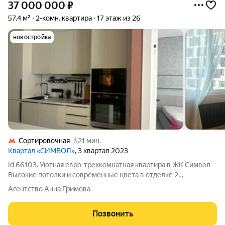
37 000 000
₽
57,4 м²
2-комн. квартира
17 этаж из 26
новостройка
Сортировочная
21 мин.
Квартал «СИМВОЛ»
, 3 квартал 2023
Id 66103. Уютная евро-трехкомнатная квартира в ЖК Символ
Высокие потолки и современные цвета в отделке 2
изолированные комнаты Функциональная кухня-гостиная
Агентство Анна Гримова
Продуманный ремонт позволяет извлечь максимум пользы с
разными вариантами освещения
Позвонить