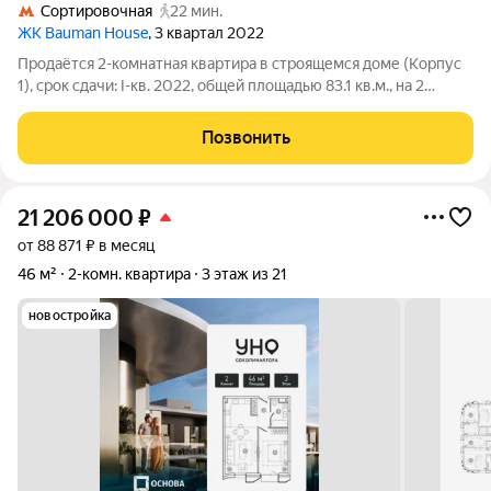
Сортировочная
22 мин.
ЖК Bauman House
, 3 квартал 2022
Продаётся 2-комнатная квартира в строящемся доме (Корпус
1), срок сдачи: I-кв. 2022, общей площадью 83.1 кв.м., на 2
этаже. Bauman House расположен в Басманном районе, ЦАО.
Басманный - тихий район на берегу реки Яузы. Bauman House
Позвонить
состоит из трех
21 206 000
₽
от 88 871 ₽ в месяц
46 м²
2-комн. квартира
3 этаж из 21
новостройка