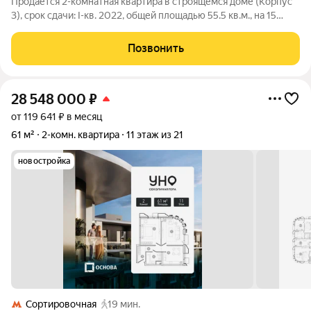
Продаётся 2-комнатная квартира в строящемся доме (Корпус
3), срок сдачи: I-кв. 2022, общей площадью 55.5 кв.м., на 15
этаже. Bauman House расположен в Басманном районе, ЦАО.
Басманный - тихий район на берегу реки Яузы. Bauman House
Позвонить
состоит из трех
28 548 000
₽
от 119 641 ₽ в месяц
61 м²
2-комн. квартира
11 этаж из 21
новостройка
Сортировочная
19 мин.