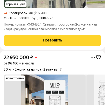
хорошая цена
Сортировочная
16 мин.
Москва
,
проспект Будённого
,
25
Номер лота: вт-0434524. Светлая, просторная 2-х комнатная
квартира улучшенной планировки в кирпичном доме,
построенному по индивидуальный проекту Сталинка. В
квартире начаты ремонтные работы. Высокие потолки.
Позвонить
Функциональная планировка : просторный
22 950 000
₽
от 96 180 ₽ в месяц
50 м²
2-комн. квартира
2 этаж из 17
новостройка