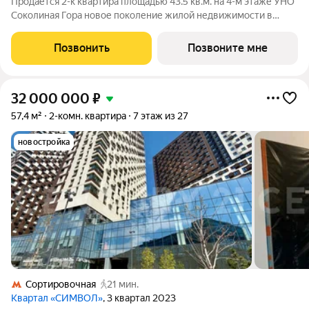
Продается 2-к квартира площадью 43.5 кв.м. на 4-м этаже УНО
Соколиная Гора новое поколение жилой недвижимости в
историческом районе Москвы в непосредственной близости
от Измайловского парка. Динамичная и современная
Позвонить
Позвоните мне
архитектура формирует доминанту
32 000 000
₽
57,4 м²
2-комн. квартира
7 этаж из 27
новостройка
Сортировочная
21 мин.
Квартал «СИМВОЛ»
, 3 квартал 2023