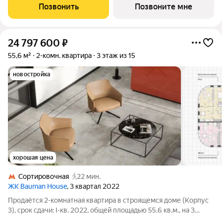
от Измайловского парка. Динамичная и современная
Позвонить
Позвоните мне
архитектура формирует доминанту
24 797 600
₽
55,6 м²
2-комн. квартира
3 этаж из 15
новостройка
хорошая цена
Сортировочная
22 мин.
ЖК Bauman House
, 3 квартал 2022
Продаётся 2-комнатная квартира в строящемся доме (Корпус
3), срок сдачи: I-кв. 2022, общей площадью 55.6 кв.м., на 3
этаже. Bauman House расположен в Басманном районе, ЦАО.