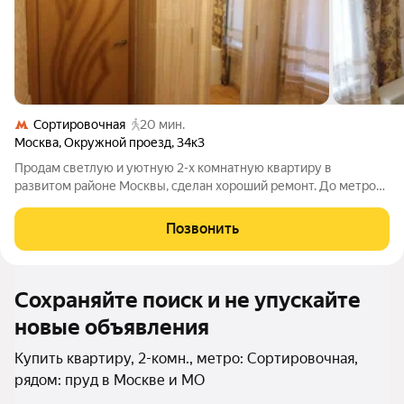
Сортировочная
20 мин.
Москва
,
Окружной проезд
,
34к3
Продам светлую и уютную 2-х комнатную квартиру в
развитом районе Москвы, сделан хороший ремонт. До метро
Соколиная гора 5 минут пешком. Рядом школа, детский сад,
магазины продуктовые и хозяйственные, Измайловский парк,
Позвонить
пруд, детские и спортивные
Сохраняйте поиск и не упускайте
новые объявления
Купить квартиру, 2-комн., метро: Сортировочная,
рядом: пруд в Москве и МО