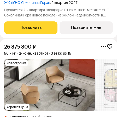
ЖК «УНО Соколиная Гора»
, 2 квартал 2027
Продается 2-к квартира площадью 61 кв.м. на 11-м этаже УНО
Соколиная Гора новое поколение жилой недвижимости в
историческом районе Москвы в непосредственной близости
от Измайловского парка. Динамичная и современная
Позвонить
Позвоните мне
архитектура формирует доминанту
26 875 800
₽
56,7 м²
2-комн. квартира
3 этаж из 15
новостройка
хорошая цена