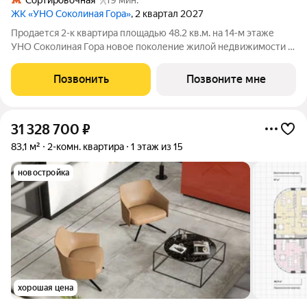
Сортировочная
19 мин.
ЖК «УНО Соколиная Гора»
, 2 квартал 2027
Продается 2-к квартира площадью 48.2 кв.м. на 14-м этаже
УНО Соколиная Гора новое поколение жилой недвижимости в
историческом районе Москвы в непосредственной близости
от Измайловского парка. Динамичная и современная
Позвонить
Позвоните мне
архитектура формирует доминанту
31 328 700
₽
83,1 м²
2-комн. квартира
1 этаж из 15
новостройка
хорошая цена