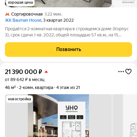
хорошая цена
Сортировочная
22 мин.
ЖК Bauman House
, 3 квартал 2022
Продаётся 2-комнатная квартира в строящемся доме (Корпус
3), срок сдачи: I-кв. 2022, общей площадью 57 кв.м., на 15
этаже. Bauman House расположен в Басманном районе, ЦАО.
Басманный - тихий район на берегу реки Яузы. Bauman House
Позвонить
состоит из трех
21 390 000
₽
от 89 642 ₽ в месяц
46 м²
2-комн. квартира
4 этаж из 21
новостройка