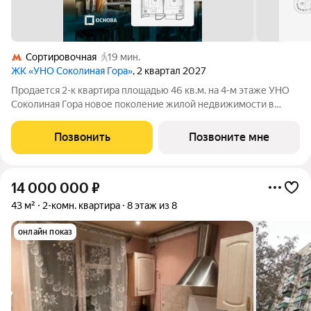
Сортировочная
19 мин.
ЖК «УНО Соколиная Гора»
, 2 квартал 2027
Продается 2-к квартира площадью 46 кв.м. на 4-м этаже УНО
Соколиная Гора новое поколение жилой недвижимости в
историческом районе Москвы в непосредственной близости
от Измайловского парка. Динамичная и современная
Позвонить
Позвоните мне
архитектура формирует доминанту
14 000 000
₽
43 м²
2-комн. квартира
8 этаж из 8
онлайн показ