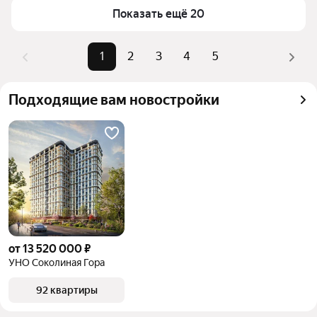
Самый дорогой объект
52 млн ₽
Показать ещё 20
верхней части страницы есть самые частые 
комбинации фильтров, например «» или «»
Помимо удобной сортировки по цене продажи вы 
1
2
3
4
5
можете отсортировать результаты по стоимости 
квадратного метра или площади
Подходящие вам новостройки
от 13 520 000 ₽
УНО Соколиная Гора
92 квартиры