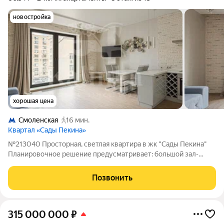
новостройка
хорошая цена
Смоленская
16 мин.
Квартал «Сады Пекина»
№213040 Просторная, светлая квартира в жк "Сады Пекина"
Планировочное решение предусматривает: большой зал-
кухню с распашными, панорамными окнами в пол в формате
французского балкона, просторную спальню с отдельной,
Позвонить
большой гардеробной. Прихожая с
315 000 000
₽