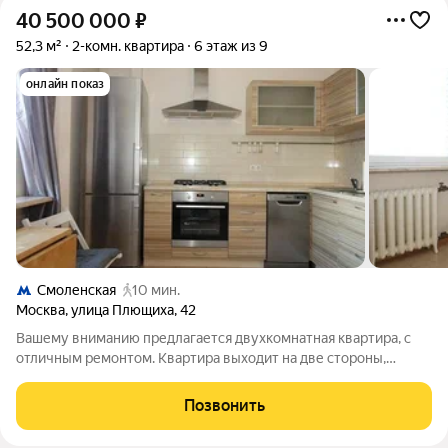
40 500 000
₽
52,3 м²
2-комн. квартира
6 этаж из 9
онлайн показ
Смоленская
10 мин.
Москва
,
улица Плющиха
,
42
Вашему вниманию предлагается двухкомнатная квартира, с
отличным ремонтом. Квартира выходит на две стороны,
гостиная и спальня выходит во двор, кухня на Плющиху,
красивые виды на Москва реку. Спальня изолированная,
Позвонить
гостиная была изолирована убрали