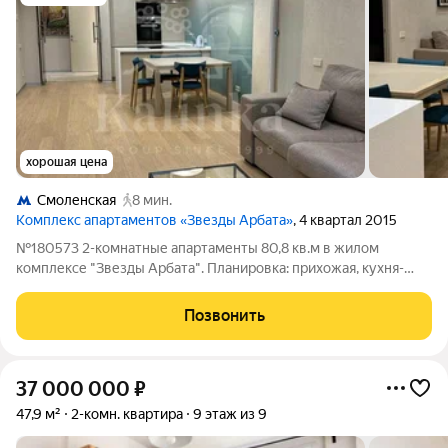
хорошая цена
Смоленская
8 мин.
Комплекс апартаментов «Звезды Арбата»
, 4 квартал 2015
№180573 2-комнатные апартаменты 80,8 кв.м в жилом
комплексе "Звезды Арбата". Планировка: прихожая, кухня-
гостиная, гостевой санузел, мастер-спальня с гардеробной и
ванной комнатами. Апартаменты полностью меблированы и
Позвонить
оборудованы современной бытовой
37 000 000
₽
47,9 м²
2-комн. квартира
9 этаж из 9