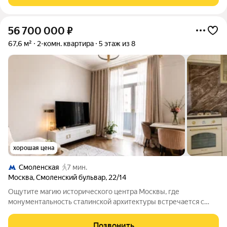
красотами Москвы с
56 700 000
₽
67,6 м²
2-комн. квартира
5 этаж из 8
хорошая цена
Смоленская
7 мин.
Москва
,
Смоленский бульвар
,
22/14
Ощутите магию исторического центра Москвы, где
монументальность сталинской архитектуры встречается с
современным комфортом и эстетикой. Продаётся шикарная 2-
комнатная квартира площадью 67,6 м в знаковом кирпичном
Позвонить