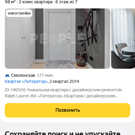
98 м²
2-комн. квартира
6 этаж из 7
новостройка
Смоленская
17 мин.
Квартал «Литератор»
, 2 квартал 2014
ID: 146506 Уникальная квартира с дизайнерским ремонтом
Ralph Lauren ЖК «Литератор» Квартира с дизайнерским
ремонтом в американском стиле Ralph Lauren в ЖК
«Литератор». Полностью оборудована техникой ведущих
Позвонить
мировых брендов, встроенная мебель по
Сохраняйте поиск и не упускайте