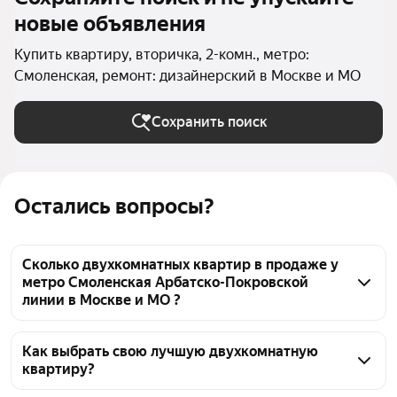
новые объявления
Купить квартиру, вторичка, 2-комн., метро:
Смоленская, ремонт: дизайнерский в Москве и МО
Сохранить поиск
Остались вопросы?
Сколько двухкомнатных квартир в продаже у
метро Смоленская Арбатско-Покровской
линии в Москве и МО ?
На Яндекс Недвижимости в продаже у метро 
Смоленская Арбатско-Покровской линии в Москве 
Как выбрать свою лучшую двухкомнатную
квартиру?
и МО 23 двухкомнатных квартиры, из них 22 
объявления от агентств, 1 объявление от 