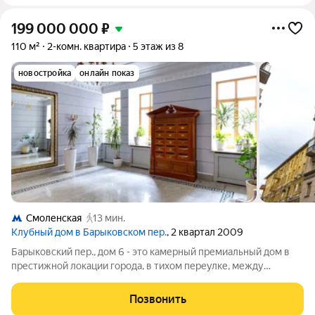
199 000 000
₽
110 м²
2-комн. квартира
5 этаж из 8
новостройка
онлайн показ
Смоленская
13 мин.
Клубный дом в Барыковском пер.
, 2 квартал 2009
Барыковский пер., дом 6 - это камерный премиальный дом в
престижной локации города, в тихом переулке, между
Пречистенкой и Остоженкой. Этот дом называется
Барыковские палаты и построен в 2009 году. Он состоит из 2-
Позвонить
х корпусов - 9-этажного нового