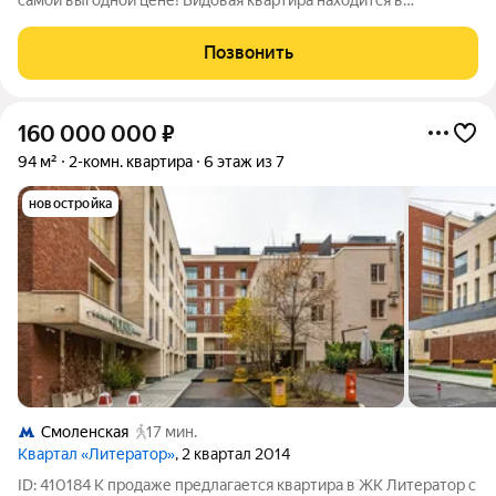
самой выгодной цене! Видовая квартира находится в
престижном районе в самом сердце Москвы в западном
направлении Здесь все продумано и реализовано до мелочей,
Позвонить
остается только завезти свои вещи и
160 000 000
₽
94 м²
2-комн. квартира
6 этаж из 7
новостройка
Смоленская
17 мин.
Квартал «Литератор»
, 2 квартал 2014
ID: 410184 К продаже предлагается квартира в ЖК Литератор с