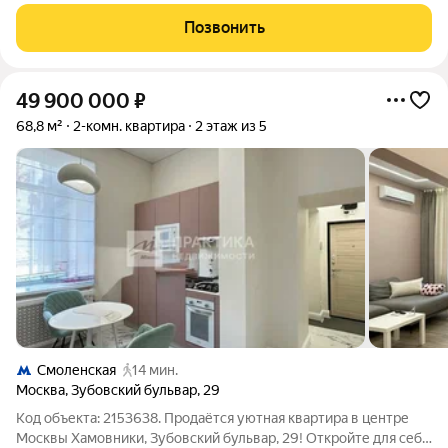
На площади 94 м2 комфортно спланированы спальня с
застекленной террасой и гардеробной, зона кухни-гостиной,
Позвонить
дополнительная гардеробная, ванная
49 900 000
₽
68,8 м²
2-комн. квартира
2 этаж из 5
Смоленская
14 мин.
Москва
,
Зубовский бульвар
,
29
Код объекта: 2153638. Продаётся уютная квартира в центре
Москвы Хамовники, Зубовский бульвар, 29! Откройте для себя