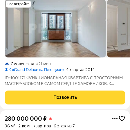
новостройка
Смоленская
21 мин.
ЖК «Grand Deluxe на Плющихе»
, 4 квартал 2014
ID: 1001171 ФУНКЦИОНАЛЬНАЯ КВАРТИРА С ПРОСТОРНЫМ
МАСТЕР-БЛОКОМ В САМОМ СЕРДЦЕ ХАМОВНИКОВ. К
продаже предлагается 2- комнатная квартира с высокими
потолками и авторской отделкой в стиле классический модерн
Позвонить
в ЖК Делюкс - класса GRAND DELUX на Плющихе.
280 000 000
₽
96 м²
2-комн. квартира
6 этаж из 7