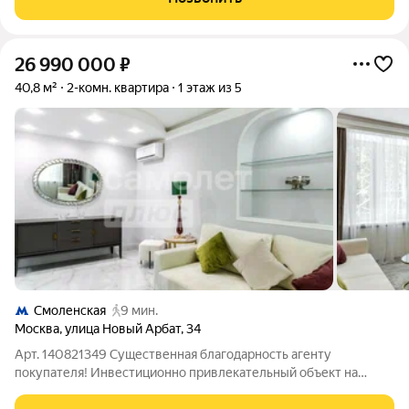
доме на Смоленском бульваре. Это
26 990 000
₽
40,8 м²
2-комн. квартира
1 этаж из 5
Смоленская
9 мин.
Москва
,
улица Новый Арбат
,
34
Арт. 140821349 Существенная благодарность агенту
покупателя! Инвестиционно привлекательный объект на
Новом Арбате. 8 минут пешком до м. Смоленская. Посуточная