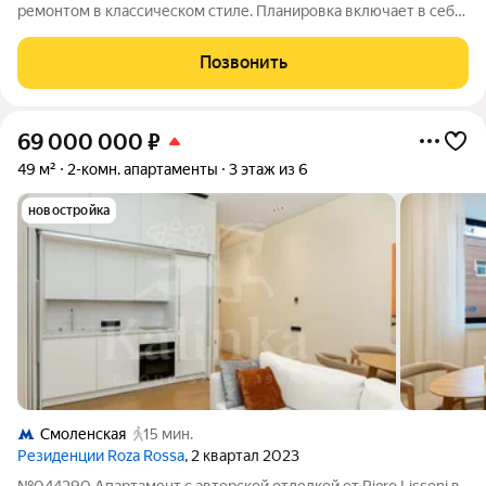
ремонтом в классическом стиле. Планировка включает в себя:
-просторную кухню гостиную с выходом на балкон и видом во
внутренний двор, -мастер спальню с гардеробной комнатой и
Позвонить
санузлом с
69 000 000
₽
49 м²
2-комн. апартаменты
3 этаж из 6
новостройка
Смоленская
15 мин.
Резиденции Roza Rossa
, 2 квартал 2023