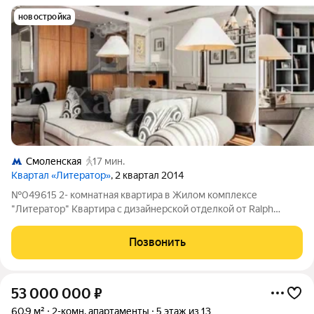
новостройка
Смоленская
17 мин.
Квартал «Литератор»
, 2 квартал 2014
№049615 2- комнатная квартира в Жилом комплексе
"Литератор" Квартира с дизайнерской отделкой от Ralph
Lauren,стильная из которой не захочется выходить! С
просторным балконом и приятными видами на Хамовники,
Позвонить
располагается в южной части дома, что
53 000 000
₽
60,9 м²
2-комн. апартаменты
5 этаж из 13