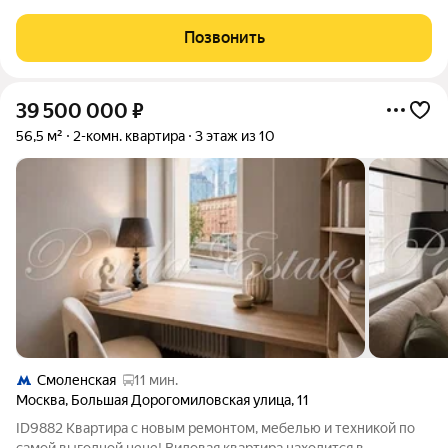
жизнь в сердце столицы: стильная квартира с хорошим
ремонтом и всеми удобствами ждёт своего нового владельца!
Позвонить
Описание квартиры: -
39 500 000
₽
56,5 м²
2-комн. квартира
3 этаж из 10
Смоленская
11 мин.
Москва
,
Большая Дорогомиловская улица
,
11
ID9882 Квартира с новым ремонтом, мебелью и техникой по