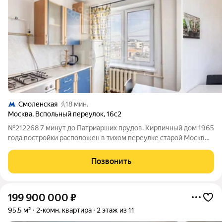
Смоленская
18 мин.
Москва
,
Вспольный переулок
,
16с2
№212268 7 минут до Патриарших прудов. Кирпичный дом 1965
года постройки расположен в тихом переулке старой Москвы,
окруженный высокими деревьями и выразительной
архитектурой исторической застройки. Локация Патриков
Позвонить
сочетает приватность и
199 900 000
₽
95,5 м²
2-комн. квартира
2 этаж из 11