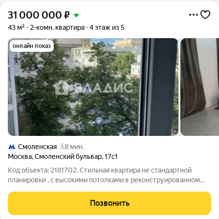
31 000 000
₽
43 м²
2-комн. квартира
4 этаж из 5
онлайн показ
Смоленская
8 мин.
Москва
,
Смоленский бульвар
,
17с1
Код объекта: 2181702. Стильная квартира не стандартной
планировки , с высокими потолками в реконструированном
особняке с лифтом ,в одном из самых престижных районов
Москвы - Хамовники . Закрытый двор , ворота с пульта ,
Позвонить
парковка . Дизайнерский