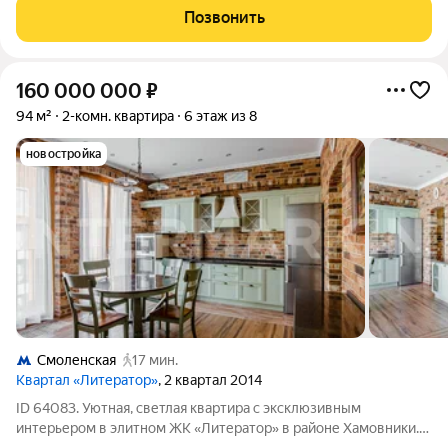
с 3-мя гардеробными -Тишина, даже с открытыми окнами, - и
Позвонить
это в самом центре Москвы!
160 000 000
₽
94 м²
2-комн. квартира
6 этаж из 8
новостройка
Смоленская
17 мин.
Квартал «Литератор»
, 2 квартал 2014
ID 64083. Уютная, светлая квартира с эксклюзивным
интерьером в элитном ЖК «Литератор» в районе Хамовники.