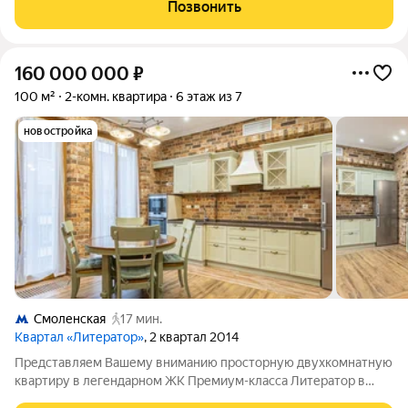
сдача такой квартиры может принести среднем 11 000 руб./
Позвонить
сутки. Тихая дизайнерская квартира.
160 000 000
₽
100 м²
2-комн. квартира
6 этаж из 7
новостройка
Смоленская
17 мин.
Квартал «Литератор»
, 2 квартал 2014
Представляем Вашему вниманию просторную двухкомнатную
квартиру в легендарном ЖК Премиум-класса Литератор в
Хамовниках. ПРЕИМУЩЕСТВА: -Светлая просторная квартира