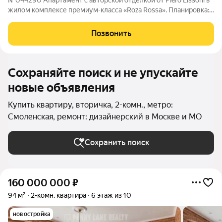
№044290 Апартамент с авторской отделкой от Piero Lissoni в
жилом комплексе премиум-класса «Roza Rossa». Планировка:
прихожая, кухня-гостиная, спальня с ванной комнатой. В
апартаменте выполнена дизайнерская отделка в духе
Позвонить
итальянского минимализма.
Сохраняйте поиск и не упускайте
новые объявления
Купить квартиру, вторичка, 2-комн., метро:
Смоленская, ремонт: дизайнерский в Москве и МО
Сохранить поиск
160 000 000
₽
94 м²
2-комн. квартира
6 этаж из 10
новостройка