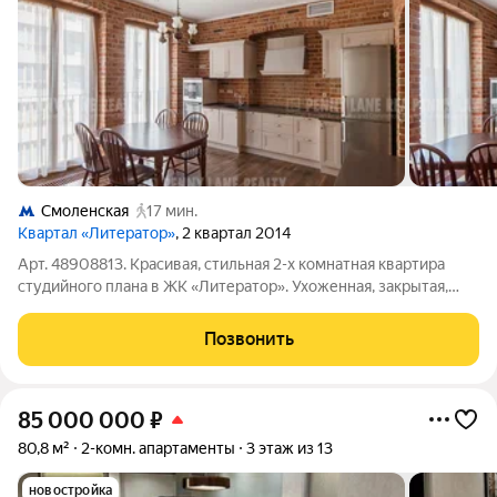
Смоленская
17 мин.
Квартал «Литератор»
, 2 квартал 2014
Арт. 48908813. Красивая, стильная 2-х комнатная квартира
студийного плана в ЖК «Литератор». Ухоженная, закрытая,
охраняемая территория ЖК премиум класса, подземный
паркинг (м/м обсуждаемо). Авторский ремонт в квартире с
Позвонить
элементами «Loft». В квартире:
85 000 000
₽
80,8 м²
2-комн. апартаменты
3 этаж из 13
новостройка