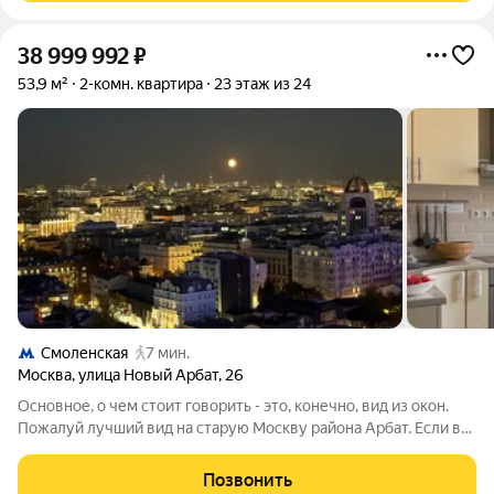
38 999 992
₽
53,9 м²
2-комн. квартира
23 этаж из 24
Смоленская
7 мин.
Москва
,
улица Новый Арбат
,
26
Основное, о чем стоит говорить - это, конечно, вид из окон.
Пожалуй лучший вид на старую Москву района Арбат. Если вы
увидите и сразу влюбитесь, то вам однозначно сюда. Плюс в
доме два панорамных балкона, так что можно любоваться
Позвонить