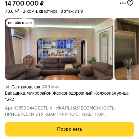
14 700 000
₽
73,6 м²
2-комн. квартира
8 этаж из 9
онлайн показ
Салтыковская
19 мин.
Балашиха
,
микрорайон Железнодорожный
,
Колхозная улица
,
12к2
Арт. 138590446 ЕСТЬ УНИКАЛЬНАЯ ВОЗМОЖНОСТЬ
ПРИОБРЕСТИ ЭТУ КВАРТИРУ ПО СНИЖЕННОЙ
(СУБСИДИРОВАННОЙ) СТАВКЕ от 11,9 %! Продается уютная
двухкомнатная квартира евроформата в современном жилом
Позвонить
комплексе, расположенном по адресу: Московская область, г.о.