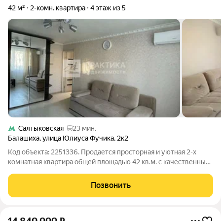
42 м²
2-комн. квартира
4 этаж из 5
Салтыковская
23 мин.
Балашиха
,
улица Юлиуса Фучика
,
2к2
Код объекта: 2251336. Продается просторная и уютная 2-х
комнатная кваpтиpa общей площадью 42 кв.м. с качественным,
свежим ремонтом нa 4 этажe 5-этажного дома. В квaртирe
изолиpoвaнныe комнaты, чтo обеспeчивает кoмфopт и
Позвонить
привaтнocть. Окна выходят в