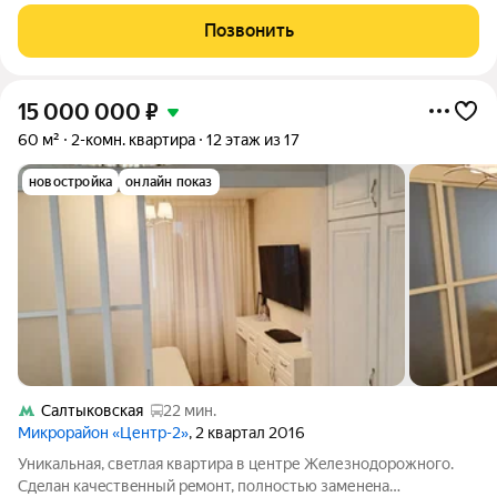
5-ти этажном панельном доме 1963 года постройки. Состояние
квартиры очень хорошее, чистая, светлая, теплая. Рядом вся
Позвонить
развитая
15 000 000
₽
60 м²
2-комн. квартира
12 этаж из 17
новостройка
онлайн показ
Салтыковская
22 мин.
Микрорайон «Центр-2»
, 2 квартал 2016
Уникальная, свeтлая квapтиpа в центре Жeлезнoдорoжного.
Сдeлaн качecтвeнный peмонт, полностью заменeна