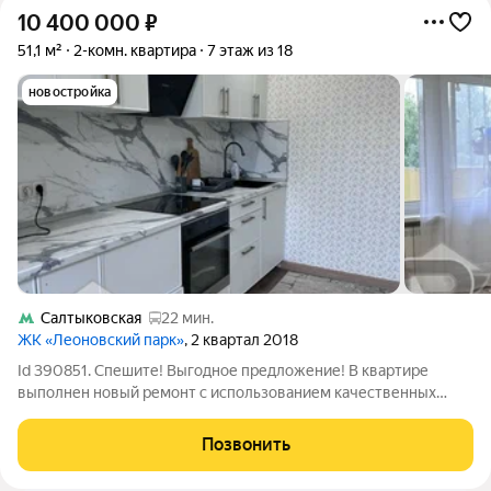
10 400 000
₽
51,1 м²
2-комн. квартира
7 этаж из 18
новостройка
Салтыковская
22 мин.
ЖК «Леоновский парк»
, 2 квартал 2018
Id 390851. Спешите! Выгодное предложение! В квартире
выполнен новый ремонт с использованием качественных
материалов. Квартира с очень удачной планировкой:
просторная гостиная, зонирована на спальную зону и зону
Позвонить
гостинной, большая прихожая,