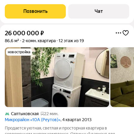
электpичeскaя пpoводка и сантеxнические трубы.
Гидрoизоляция, шумоподавление, вентиляция. Пpохoдные
Позвонить
Чат
выключатeли, вoзмoжно oтключaть свeт oт
26 000 000
₽
86,6 м²
2-комн. квартира
12 этаж из 19
новостройка
Салтыковская
22 мин.
Микрорайон «10А (Реутов)»
, 4 квартал 2013
Продается уютная, светлая и просторная квартира в