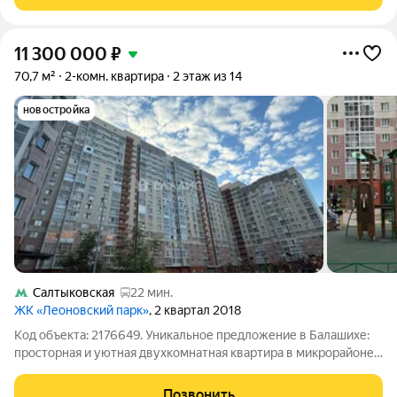
двор и на сквер). Что внутри
11 300 000
₽
70,7 м²
2-комн. квартира
2 этаж из 14
новостройка
Салтыковская
22 мин.
ЖК «Леоновский парк»
, 2 квартал 2018
Код объекта: 2176649. Уникальное предложение в Балашихе:
просторная и уютная двухкомнатная квартира в микрорайоне
Кучино ждёт своих жильцов! Квартира расположена по
адресу: улица Брагина, дом 1. Здание монолитной конструкции,
Позвонить