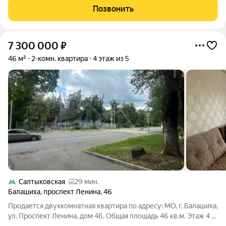
квартиры очень хорошее, чистая, светлая, теплая. Рядом вся
Позвонить
развитая
7 300 000
₽
46 м²
2-комн. квартира
4 этаж из 5
Салтыковская
29 мин.
Балашиха
,
проспект Ленина
,
46
Продается двухкомнатная квартира по адресу: МО, г. Балашиха,
ул. Проспект Ленина, дом 46. Общая площадь 46 кв.м. Этаж 4 в