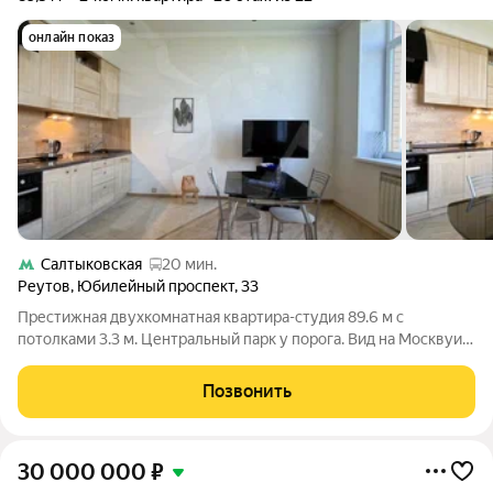
онлайн показ
Салтыковская
20 мин.
Реутов
,
Юбилейный проспект
,
33
Престижная двухкомнатная квартира-студия 89.6 м с
потолками 3.3 м. Центральный парк у порога. Вид на Москвуи
городской парк с 20-го этажа. В сердце наукограда Реутов
квартира бизнес-класса с идеальной планировкой-
Позвонить
трансформером. 89.6 метров
30 000 000
₽