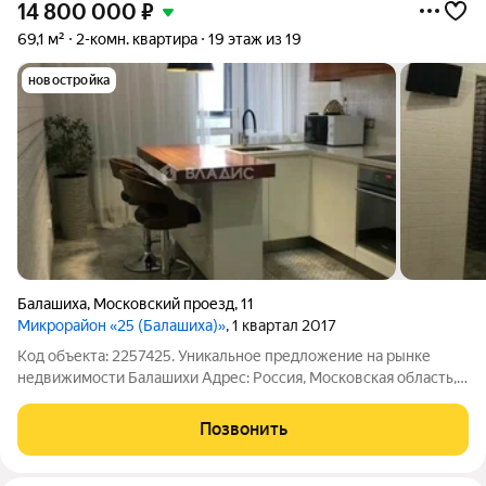
14 800 000
₽
69,1 м²
2-комн. квартира
19 этаж из 19
новостройка
Балашиха
,
Московский проезд
,
11
Микрорайон «25 (Балашиха)»
, 1 квартал 2017
Код объекта: 2257425. Уникальное предложение на рынке
недвижимости Балашихи Адрес: Россия, Московская область,
Балашиха, Московский проезд, 11 в ЖК комфорт-класса
"Балашиха, мкр. 25" Описание: Представляем вашему
Позвонить
вниманию двухкомнатную квартиру