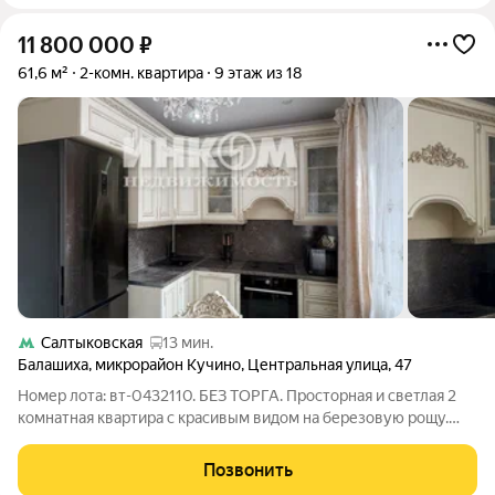
11 800 000
₽
61,6 м²
2-комн. квартира
9 этаж из 18
Салтыковская
13 мин.
Балашиха
,
микрорайон Кучино
,
Центральная улица
,
47
Номер лота: вт-0432110. БЕЗ ТОРГА. Просторная и светлая 2
комнатная квартира с красивым видом на березовую рощу.
Монолитно кирпичный дом (толстые стены, хорошая тепло и
звукоизоляция, сейчас такие не строят). Большая кухня
Позвонить
квадратной формы, комнаты