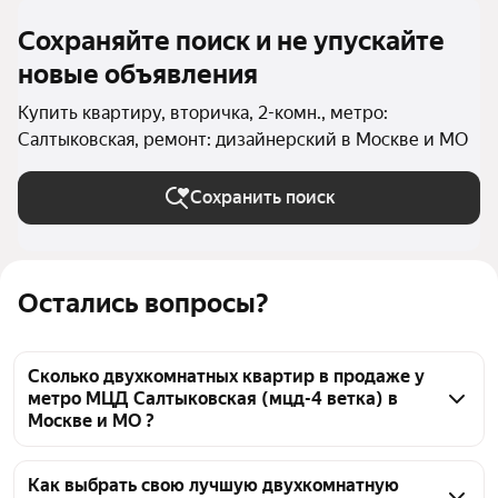
Сохраняйте поиск и не упускайте
новые объявления
Купить квартиру, вторичка, 2-комн., метро:
Салтыковская, ремонт: дизайнерский в Москве и МО
Сохранить поиск
Остались вопросы?
Сколько двухкомнатных квартир в продаже у
метро МЦД Салтыковская (мцд-4 ветка) в
Москве и МО ?
На Яндекс Недвижимости в продаже у метро МЦД 
Салтыковская (мцд-4 ветка) в Москве и МО 25 
Как выбрать свою лучшую двухкомнатную