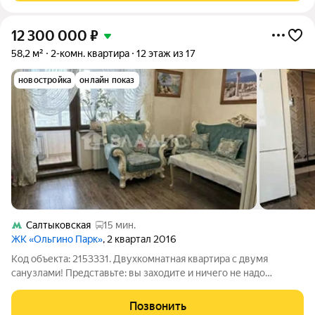
12 300 000
₽
58,2 м²
2-комн. квартира
12 этаж из 17
новостройка
онлайн показ
Салтыковская
15 мин.
ЖК «Ольгино Парк»
, 2 квартал 2016
Код объекта: 2153331. Двухкомнатная квартира с двумя
санузлами! Представьте: вы заходите и ничего не надо
доделывать. Дом монолитно-кирпичный, в квартире дизайн-
ремонт, очень тепло и светло (окна на две стороны, вид во
Позвонить