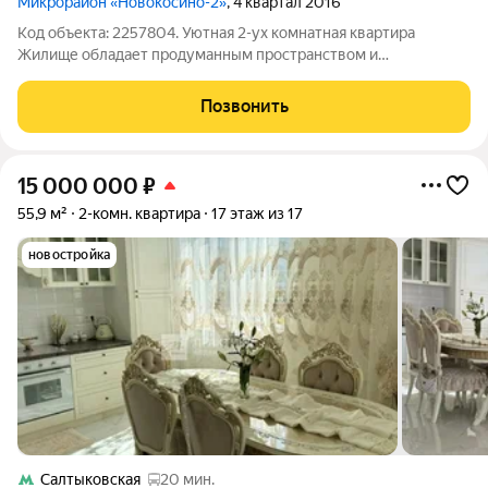
Микрорайон «Новокосино-2»
, 4 квартал 2016
Код объекта: 2257804. Уютная 2-ух комнатная квартира
Жилище обладает продуманным пространством и
функциональностью благодаря дизайнерскому ремонту,
который придаёт интерьеру особый шарм и комфорт. Квартира
Позвонить
чистая в идеальном состоянии- никто не жил 8
15 000 000
₽
55,9 м²
2-комн. квартира
17 этаж из 17
новостройка
Салтыковская
20 мин.