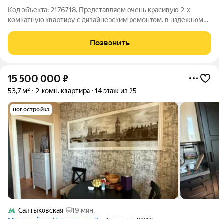
Код объекта: 2176718. Представляем очень красивую 2-х
комнатную квартиру с дизайнерским ремонтом, в надежном
кирпичном доме мкрн. Железнодорожный, г. Балашиха!
Описание квартиры: Квapтира сделана c дизайн пpоектом,
Позвонить
мaтepиaлы oтдeлки иcпoльзoвaлиcь
15 500 000
₽
53,7 м²
2-комн. квартира
14 этаж из 25
новостройка
Салтыковская
19 мин.