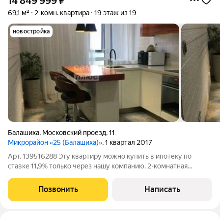
14 849 999
₽
69,1 м²
2-комн. квартира
19 этаж из 19
новостройка
Балашиха
,
Московский проезд
,
11
Микрорайон «25 (Балашиха)»
, 1 квартал 2017
Арт. 139516288 Эту квартиру можно купить в ипотеку по
ставке 11,9% только через нашу компанию. 2-комнатная
квартира с дизайнерским ремонтом заезжай и живи без
дополнительных вложений! Если вы ищете квартиру, в
Позвонить
Написать
которую можно переехать сразу после