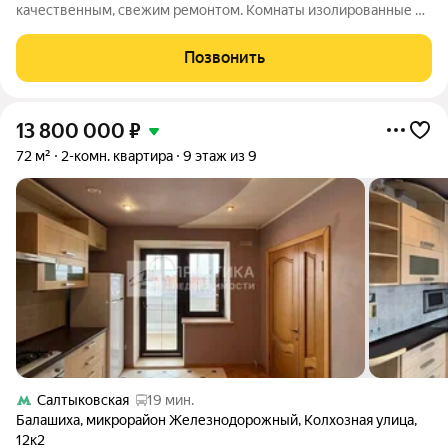
качественным, свежим ремонтом. Комнаты изолированные в
разных сторонах квартиры. В квартире проводился
капитальный ремонт в 2022 году-наливные полы, ламинат 12
Позвонить
мм, шумоизоляция стен, установлены
13 800 000
₽
72 м²
2-комн. квартира
9 этаж из 9
Салтыковская
19 мин.
Балашиха
,
микрорайон Железнодорожный
,
Колхозная улица
,
12к2