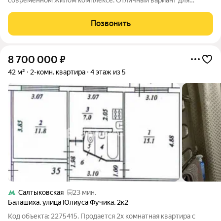
современном жилом комплексе. Отличный вариант для
большой семьи квартира полностью готова к проживанию:
заезжай и живи! Преимущества дома и расположения До
Позвонить
метро всего 12 минут пешком. Закрытая
8 700 000
₽
42 м²
2-комн. квартира
4 этаж из 5
Салтыковская
23 мин.
Балашиха
,
улица Юлиуса Фучика
,
2к2
Код объекта: 2275415. Продается 2х комнатная квартира с