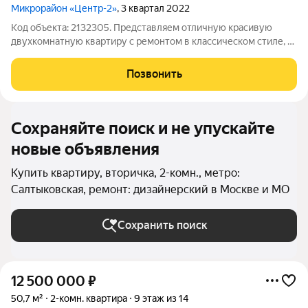
Микрорайон «Центр-2»
, 3 квартал 2022
Код объекта: 2132305. Представляем отличную красивую
двухкомнатную квартиру с ремонтом в классическом стиле, в
ЖК "Центр-2" комфорт-класса мкрн. Железнодорожный, г.
Балашиха! Описание квартиры: Квартира расположена на
Позвонить
видовом 17 этаже, есть 2 новых
Сохраняйте поиск и не упускайте
новые объявления
Купить квартиру, вторичка, 2-комн., метро:
Салтыковская, ремонт: дизайнерский в Москве и МО
Сохранить поиск
12 500 000
₽
50,7 м²
2-комн. квартира
9 этаж из 14