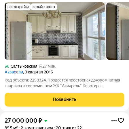
новостройка
онлайн показ
Салтыковская
27 мин.
Акварели
, 3 квартал 2015
Код объекта: 2258324. Продаётся просторная двухкомнатная
квартира в современном ЖК "Акварель" Квартира
расположена на 9 этаже монолитного дома. Общая площадь
50.7 метров, просторная с прекрасным панорамным видом
Позвонить
кухня-гостиная - 17 метров и двумя
27 000 000
₽
89,5 м²
2-комн. квартира
20 этаж из 22