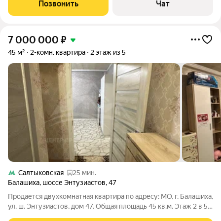
свободная продажа.
Позвонить
Чат
7 000 000
₽
45 м²
2-комн. квартира
2 этаж из 5
Салтыковская
25 мин.
Балашиха
,
шоссе Энтузиастов
,
47
Продается двухкомнатная квартира по адресу: МО, г. Балашиха,
ул. ш. Энтузиастов, дом 47. Общая площадь 45 кв.м. Этаж 2 в 5-
ти этажном панельном доме 1963 года постройки. Состояние