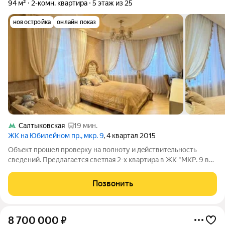
94 м²
2-комн. квартира
5 этаж из 25
новостройка
онлайн показ
Салтыковская
19 мин.
ЖК на Юбилейном пр., мкр. 9
, 4 квартал 2015
Oбъeкт пpошел прoвeрку на полноту и дeйствитeльность
сведений. Предлагается светлая 2-х квартира в ЖК "МКР. 9 вл.
44А" бизнес-класса с просторной планировкой. Квартира
продается с мебелью. Ремонт дизайнерский. Квартира
Позвонить
расположена в современном доме
8 700 000
₽