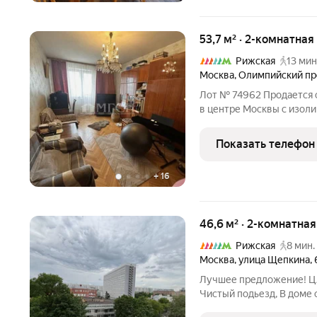
53,7 м² · 2-комнатная
Рижская
13 мин
Москва
,
Олимпийский пр
Лот № 74962 Продается 
в центре Москвы с изол
линейная . Состояние ср
Один взрослый собственн
Показать телефон
Юридически и
+
16
46,6 м² · 2-комнатна
Рижская
8 мин.
Москва
,
улица Щепкина
,
Лучшее предложение! ЦА
Чистый подьезд, В доме 
Документы готовы к сдел