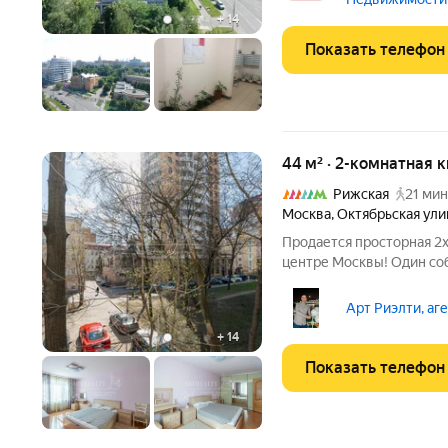
требуется. В подъезде к
+
14
Показать телефон
44 м² · 2-комнатная 
Рижская
21 мин
Москва
,
Октябрьская ули
Продается просторная 2х
центре Москвы! Один соб
Свободная продажа. БАЛ
ремонтом. Продажа с меб
Арт Риэлти, аг
+
14
Показать телефон