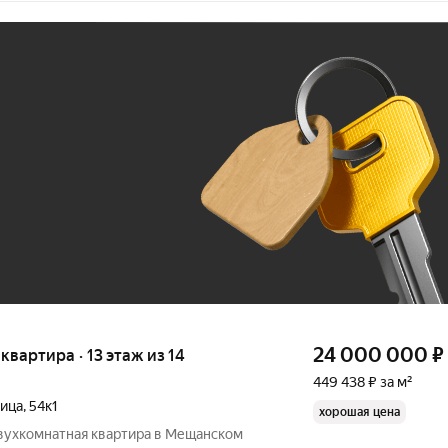
Ж
До 100 тыс. ₽
24 000 000
₽
 квартира · 13 этаж из 14
449 438 ₽ за м²
лица
,
54к1
хорошая цена
Двухкомнатная квартира в Мещанском