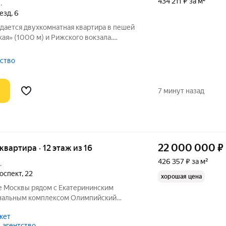
434 211 ₽ за м²
.
езд
,
6
дается двухкомнатная квартира в пешей
кая» (1000 м) и Рижского вокзала.
доступность и развитая инфраструктура
 максимально удобным для жизни в
тство
7 минут назад
22 000 000
₽
 квартира · 12 этаж из 16
426 357 ₽ за м²
.
оспект
,
22
хорошая цена
е Москвы рядом с Екатерининским
нальным комплексом Олимпийский
артира скромная с изолированными
кет
онами и большой кухней, ремонт
 агентство