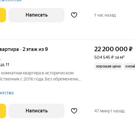
онсьерж.
Написать
1 час назад
22 200 000
₽
квартира · 2 этаж из 9
504 545 ₽ за м²
.
ца
,
11
хорошая цена
онла
 комнатная квартира в историческом
ственник с 2016 года. Без обременений.
КОНА НЕТ. Светлая квартира с хорошим
елью и техникой. Въезд во двор и к дому
ентство
Написать
47 минут назад