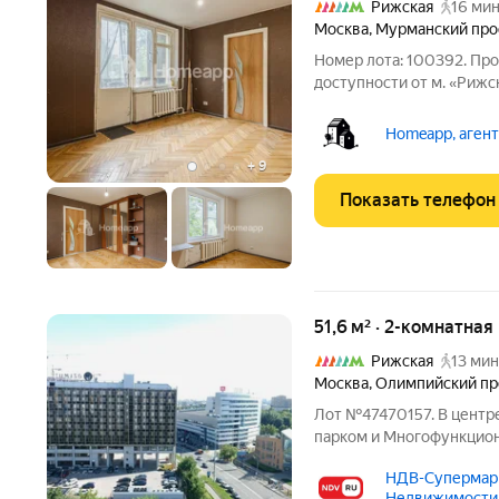
Рижская
16 мин
Москва
,
Мурманский про
Номер лота: 100392. Про
доступности от м. «Рижс
Отличная транспортная 
рынка делают это место
Homeapp, аген
городе. Ключевые
+
9
Показать телефон
51,6 м² · 2-комнатная
Рижская
13 мин
Москва
,
Олимпийский пр
Лот №47470157. В центр
парком и Многофункцио
расположен наш дом. Кв
НДВ-Супермар
комнатами, с двумя балк
Недвижимости,