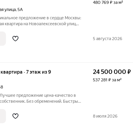
480 769 ₽ за м²
ая улица
,
5А
никальное предложение в сердце Москвы:
я квартира на Новоалексеевской улице,
1972 года постройки отличается высоким
ю. Квартира расположена на 4 этаже
5 августа 2026
24 500 000
₽
я квартира · 7 этаж из 9
537 281 ₽ за м²
58
. Лучшее предложение цена-качество в
 собственник. Без обременений. Быстрый
 квартира в пешей доступности от метро.
о проживания, так и под арендный
8 июля 2026