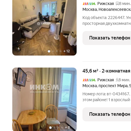
Рижская
8 мин.
Москва
,
Новоалексеевск
Код объекта: 2226447. У
просторная двухкомнатна
5А. Этот кирпичный дом 
качеством и надёжность
Показать телефон
+
12
45,6 м² · 2-комнатна
Рижская
8 мин.
Москва
,
проспект Мира
,
Номер лота: вт-0434167
этом районе! 1 взрослый
выход на сделку. Уютная
Подходит как для личног
Показать телефон
бизнес.
+
8