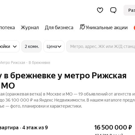
Ра
потека
Журнал
Для бизнеса
Уникальные акции
ройки
2 комн.
Цена
Метро Рижская
В брежневке
 в брежневке у метро Рижская
и МО
я (оранжевая ветка) в Москве и МО — 19 объявлений от агентств и
 до 36 100 000 ₽ на Яндекс Недвижимости. В нашем каталоге пред
ье — фото, планировки и характеристики.
16 500 000
₽
квартира · 4 этаж из 9