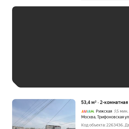
ЕЖЕМЕСЯЧНЫЙ ПЛАТЁ
До 30 тыс. ₽
До 50 тыс. ₽
До 70 тыс. ₽
Больше 100 тыс. ₽
53,4 м² · 2-комнатная
Рижская
5 мин.
Москва
,
Трифоновская у
Код объекта: 2263436. 