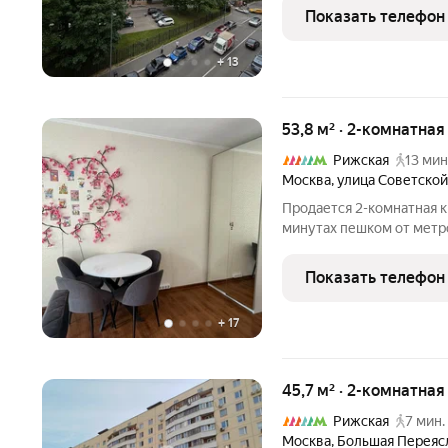
взрослый собственник, б
Показать телефон
Ключи на руках,
+
13
53,8 м² · 2-комнатная
Рижская
13 мин
Москва
,
улица Советско
Продается 2-комнатная к
минутах пешком от метро,
комнаты 14,2 и 18 м, кухн
двор. Прекрасный вид из 
Показать телефон
+
17
45,7 м² · 2-комнатная
Рижская
7 мин.
Москва
,
Большая Переяс