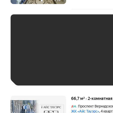
+
26
ЕЖЕМЕСЯЧНЫЙ ПЛАТЁ
До 30 тыс. ₽
До 50 тыс. ₽
До 70 тыс. ₽
Больше 100 тыс. ₽
66,7 м² · 2-комнатна
Проспект Вернадско
ЖК «Айс Тауэрс»
, 4 квар