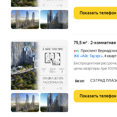
Тауэрс» (ЗАО
+
13
Показать телефон
75,5 м² · 2-комнатная
Проспект Вернадско
ЖК «Айс Тауэрс»
, 4 квар
Беспроцентная рассрочка
цены квартиры при 100% 
ограниченный пул кварти
этаже, 75.5 кв.м, в пре
СЗ ГРАД ПЛАЗ
(ЗАО
+
13
Показать телефон