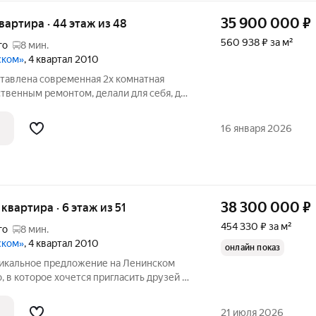
35 900 000
₽
квартира · 44 этаж из 48
560 938 ₽ за м²
го
8 мин.
ском»
, 4 квартал 2010
авлена современная 2х комнатная
ственным ремонтом, делали для себя, для
 деталь в интерьере. Квартира
на всей необходимой мебелью и
16 января 2026
тира
38 300 000
₽
я квартира · 6 этаж из 51
454 330 ₽ за м²
го
8 мин.
ском»
, 4 квартал 2010
онлайн показ
Уникальное предложение на Ленинском
, в которое хочется пригласить друзей и
 квартира с кухней-гостиной 36 м.
аж , высокие потолки. Современный
21 июля 2026