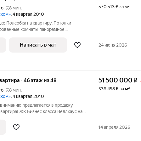
570 513 ₽ за м²
го
8 мин.
ском»
, 4 квартал 2010
ке.Полсобка на квартиру. Потолки
ированные комнаты,панорамное
Ленинский проспект.Один взрослый
никто и никогда не был зарегистрирован.
Написать в чат
24 июня 2026
у
51 500 000
₽
квартира · 46 этаж из 48
536 458 ₽ за м²
го
8 мин.
ском»
, 4 квартал 2010
 вниманию предлагается в продажу
вартира! ЖК Бизнес класса Веллхаус на
спект д. 111 к.1) расположенная на 46
ападный лесопарк и пруд. В квартире
14 апреля 2026