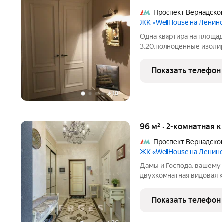
Проспект Вернадско
ЖК «WellHouse на Ленин
Одна квартира на площад
3,20,полноценные изол
остекление с видом на 
собственник,в квартире 
Показать телефон
Быстрый выход на сделк
+
18
96 м² · 2-комнатная 
Проспект Вернадско
ЖК «WellHouse на Ленин
Дамы и Господа, вашему
двухкомнатная видовая к
Ленинском (Ленинский про
этаже с видами на Юго-з
Показать телефон
исполнен