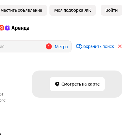
зместить объявление
Моя подборка ЖК
Войти
1
Сохранить поиск
Метро
Смотреть на карте
от
оге
ц