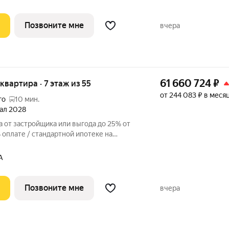
Позвоните мне
вчера
61 660 724
₽
 квартира · 7 этаж из 55
от 244 083 ₽ в меся
го
10 мин.
тал 2028
 от застройщика или выгода до 25% от
оплате / стандартной ипотеке на
р. Просторная 2-комнатная квартира на 7
миальном жилом комплексе «Айс Тауэрс»
А
Позвоните мне
вчера