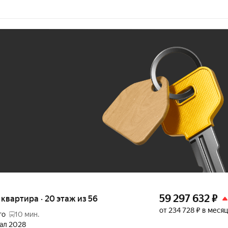
Ж
До 100 тыс. ₽
59 297 632
₽
я квартира · 20 этаж из 56
от 234 728 ₽ в месяц
го
10 мин.
тал 2028