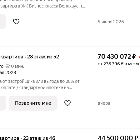
вартира в ЖК Бизнес класса Веллхаус на
оспект дом 111 корпус 1 ) с видами на
и пруд. Планировка квартиры
9 июня 2026
70 430 072
₽
я квартира · 28 этаж из 52
от 278 796 ₽ в меся
го
10 мин.
тал 2028
 от застройщика или выгода до 25% от
оплате / стандартной ипотеке на
р. Просторная 2-комнатная квартира на
премиальном жилом комплексе «Айс
Позвоните мне
вчера
44 500 000
₽
квартира · 23 этаж из 46