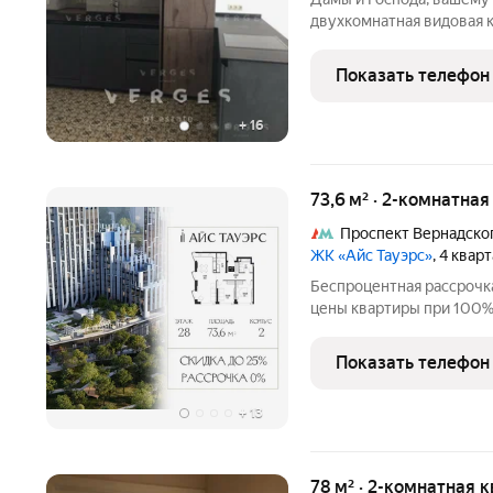
двухкомнатная видовая к
Ленинском ( Ленинский пр
Юго-западный лесопарк 
Показать телефон
функциональна:
+
16
73,6 м² · 2-комнатна
Проспект Вернадско
ЖК «Айс Тауэрс»
, 4 квар
Беспроцентная рассрочка
цены квартиры при 100% 
ограниченный пул кварти
28 этаже, 73.6 кв.м, в 
Показать телефон
Тауэрс» (ЗАО
+
13
78 м² · 2-комнатная 