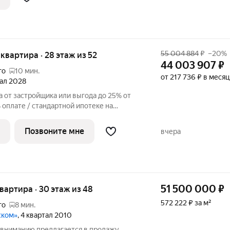
55 004 884
₽
–20%
я квартира · 28 этаж из 52
44 003 907
₽
го
10 мин.
от 217 736 ₽ в месяц
тал 2028
 от застройщика или выгода до 25% от
оплате / стандартной ипотеке на
р. Просторная 2-комнатная квартира на
премиальном жилом комплексе «Айс
Позвоните мне
вчера
51 500 000
₽
квартира · 30 этаж из 48
572 222 ₽ за м²
го
8 мин.
ском»
, 4 квартал 2010
 вниманию предлагается в продажу