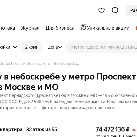
Ра
потека
Журнал
Для бизнеса
Уникальные акции
ройки
2 комн.
Цена
Метро Проспект Вернадского
В небоскребах
 в небоскребе у метро Проспект
 в Москве и МО
ект Вернадского (красная ветка) в Москве и МО — 195 объявлений 
 900 000 ₽ до 82 538 176 ₽ на Яндекс Недвижимости. В нашем катал
 вторичном жилье — фото, планировки и характеристики.
74 472 136
₽
 квартира · 32 этаж из 55
от 294 796 ₽ в меся