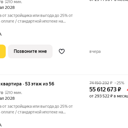
го
10 мин.
тал 2028
 от застройщика или выгода до 25% от
оплате / стандартной ипотеке на
р. Просторная 2-комнатная квартира на
премиальном жилом комплексе «Айс
А
Позвоните мне
вчера
74 150 232
₽
–25%
я квартира · 53 этаж из 56
55 612 673
₽
го
10 мин.
от 293 522 ₽ в меся
тал 2028
 от застройщика или выгода до 25% от
оплате / стандартной ипотеке на
р. Просторная 2-комнатная квартира на
премиальном жилом комплексе «Айс
А