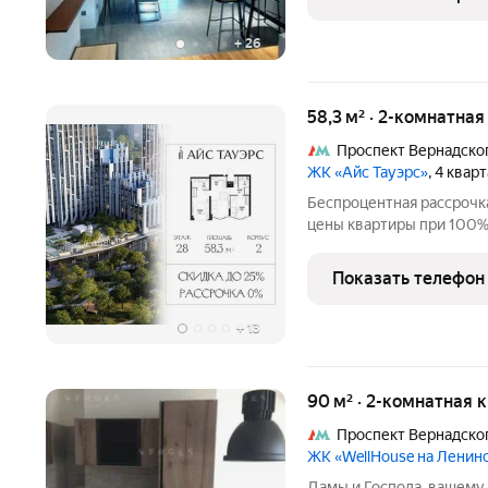
ремонт.
+
26
58,3 м² · 2-комнатна
Проспект Вернадско
ЖК «Айс Тауэрс»
, 4 квар
Беспроцентная рассрочка
цены квартиры при 100% 
ограниченный пул кварти
28 этаже, 58.3 кв.м, в 
Показать телефон
Тауэрс» (ЗАО
+
13
90 м² · 2-комнатная 
Проспект Вернадско
ЖК «WellHouse на Ленин
Дамы и Господа, вашему