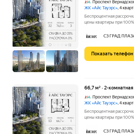
Проспект Вернадско
ЖК «Айс Тауэрс»
, 4 квар
Беспроцентная рассрочка
цены квартиры при 100% 
ограниченный пул кварти
32 этаже, 76.5 кв.м, в 
СЗ ГРАД ПЛАЗ
Тауэрс» (ЗАО
+
13
Показать телефон
66,7 м² · 2-комнатна
Проспект Вернадско
ЖК «Айс Тауэрс»
, 4 квар
Беспроцентная рассрочка
цены квартиры при 100% 
ограниченный пул кварти
53 этаже, 66.7 кв.м, в 
СЗ ГРАД ПЛАЗ