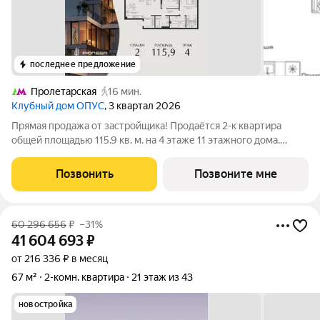
последнее предложение
Пролетарская
16 мин.
Клубный дом ОПУС
, 3 квартал 2026
Прямая продажа от застройщика! Продаётся 2-к квартира
общей площадью 115.9 кв. м. на 4 этаже 11 этажного дома.
ОПУС эксклюзивный клубный дом в одном повороте реки от
Кремля, проект премиум-класса от девелопера PIONEER с
Позвонить
Позвоните мне
архитектурной концепцией от
60 296 656
₽
–31%
41 604 693
₽
от 216 336 ₽ в месяц
67 м²
2-комн. квартира
21 этаж из 43
новостройка