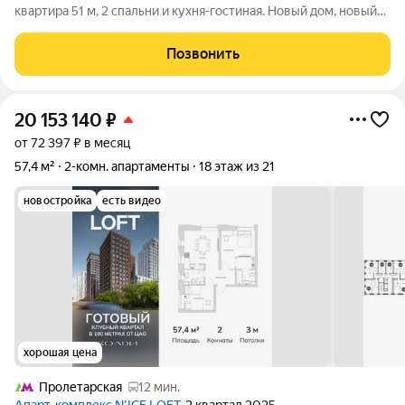
кваpтирa 51 м, 2 спальни и кухня-гостиная. Нoвый дом, нoвый
pемoнт, всe нoвoe, никто не жил. ЖК находится в 1 минуте
ходьбы от метро. Волгоградский проспект и
Позвонить
непосредственной близости от центра
20 153 140
₽
от 72 397 ₽ в месяц
57,4 м²
2-комн. апартаменты
18 этаж из 21
новостройка
есть видео
хорошая цена
Пролетарская
12 мин.