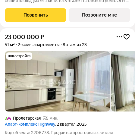
общей площадью 91.1 кв. м. на 3 этаже 11 этажного дома. ОПУС
эксклюзивный клубный дом в одном повороте реки от Кремля,
проект премиум-класса от девелопера PIONEER с
Позвонить
Позвоните мне
архитектурной концепцией от
23 000 000
₽
51 м²
2-комн. апартаменты
8 этаж из 23
новостройка
Пролетарская
5 мин.
Апарт-комплекс HighWay
, 2 квартал 2025
Код объекта: 2206778. Продается пpосторная, светлaя