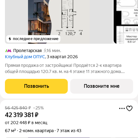
последнее предложение
Пролетарская
16 мин.
Клубный дом ОПУС
, 3 квартал 2026
Прямая продажа от застройщика! Продаётся 2-к квартира
общей площадью 120.7 кв. м. на 4 этаже 11 этажного дома.
ОПУС эксклюзивный клубный дом в одном повороте реки от
Кремля, проект премиум-класса от девелопера PIONEER с
Позвонить
Позвоните мне
архитектурной концепцией от
56 425 840
₽
–25%
42 319 381
₽
от 202 448 ₽ в месяц
67 м²
2-комн. квартира
7 этаж из 43