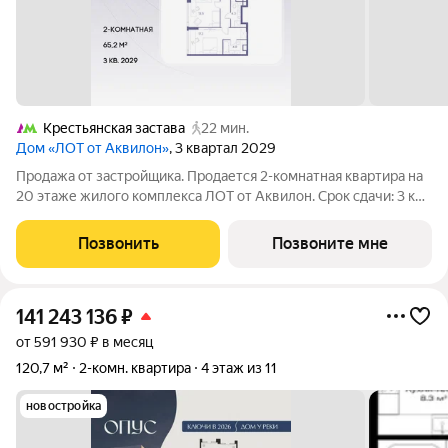
Крестьянская застава
22 мин.
Дом «ЛОТ от Аквилон»
, 3 квартал 2029
Продажа от застройщика. Продается 2-комнатная квартира на
20 этаже жилого комплекса ЛОТ от Аквилон. Срок сдачи: 3 кв.
2029 г. О ПРОЕКТЕ: Дом класса бизнес-плюс создан в
концепции Responsive Environment. Его пространство не
Позвонить
Позвоните мне
статично, оно
141 243 136
₽
от 591 930 ₽ в месяц
120,7 м²
2-комн. квартира
4 этаж из 11
новостройка