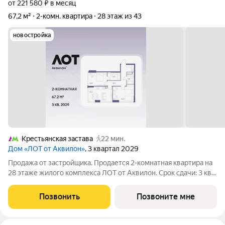
от 221 580 ₽ в месяц
67,2 м²
2-комн. квартира
28 этаж из 43
новостройка
Крестьянская застава
22 мин.
Дом «ЛОТ от Аквилон»
, 3 квартал 2029
Продажа от застройщика. Продается 2-комнатная квартира на
28 этаже жилого комплекса ЛОТ от Аквилон. Срок сдачи: 3 кв.
2029 г. О ПРОЕКТЕ: Дом класса бизнес-плюс создан в
концепции Responsive Environment. Его пространство не
Позвонить
Позвоните мне
статично, оно