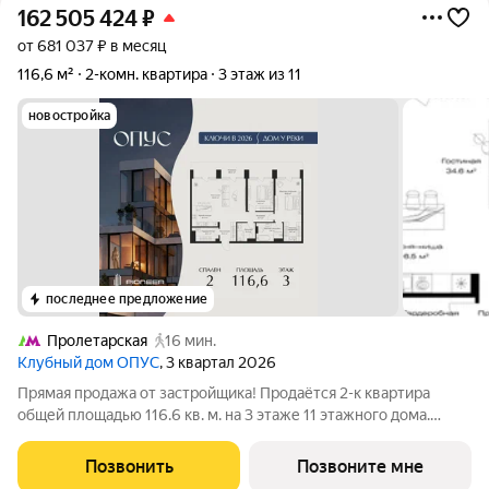
162 505 424
₽
от 681 037 ₽ в месяц
116,6 м²
2-комн. квартира
3 этаж из 11
новостройка
последнее предложение
Пролетарская
16 мин.
Клубный дом ОПУС
, 3 квартал 2026
Прямая продажа от застройщика! Продаётся 2-к квартира
общей площадью 116.6 кв. м. на 3 этаже 11 этажного дома.
ОПУС эксклюзивный клубный дом в одном повороте реки от
Кремля, проект премиум-класса от девелопера PIONEER с
Позвонить
Позвоните мне
архитектурной концепцией от