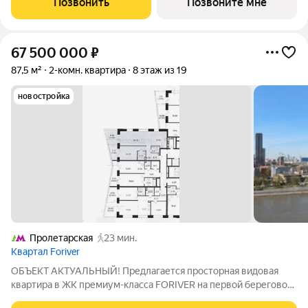
Позвонить
Позвоните мне
статично, оно
67 500 000
₽
87,5 м²
2-комн. квартира
8 этаж из 19
новостройка
Пролетарская
23 мин.
Квартал Foriver
ОБЪЕКТ АКТУАЛЬНЫЙ! Предлагается просторная видовая
квартира в ЖК премиум-класса FORIVER на первой береговой
линии Москвы-реки. Общая площадь 87,5 кв.м. (лоджия и