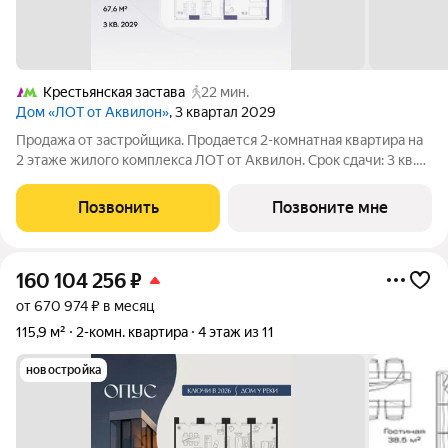
Крестьянская застава
22 мин.
Дом «ЛОТ от Аквилон»
, 3 квартал 2029
Продажа от застройщика. Продается 2-комнатная квартира на
2 этаже жилого комплекса ЛОТ от Аквилон. Срок сдачи: 3 кв.
2029 г. О ПРОЕКТЕ: Дом класса бизнес-плюс создан в
концепции Responsive Environment. Его пространство не
Позвонить
Позвоните мне
статично, оно
160 104 256
₽
от 670 974 ₽ в месяц
115,9 м²
2-комн. квартира
4 этаж из 11
новостройка