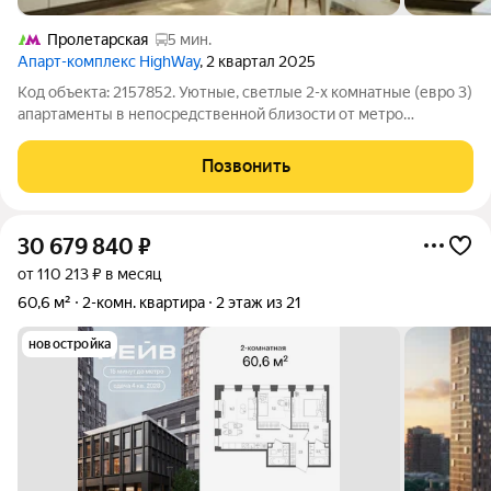
Пролетарская
5 мин.
Апарт-комплекс HighWay
, 2 квартал 2025
Код объекта: 2157852. Уютные, светлые 2-х комнатные (евро 3)
апартаменты в непосредственной близости от метро
Волгоградский проспект - 100 м. Современный ЖК - новый
дом с дизайнерским ремонтом. Отличный вариант кaк для
Позвонить
coбcтвeннoгo пpoживания, так и
30 679 840
₽
от 110 213 ₽ в месяц
60,6 м²
2-комн. квартира
2 этаж из 21
новостройка