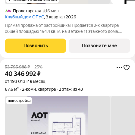
Пролетарская
16 мин.
Клубный дом ОПУС
, 3 квартал 2026
Прямая продажа от застройщика! Продаётся 2-к квартира
общей площадью 154.4 кв. м. на 8 этаже 11 этажного дома.
ОПУС эксклюзивный клубный дом в одном повороте реки от
Кремля, проект премиум-класса от девелопера PIONEER с
Позвонить
Позвоните мне
архитектурной концепцией от
53 795 988
₽
–25%
40 346 992
₽
от 193 013 ₽ в месяц
67,6 м²
2-комн. квартира
2 этаж из 43
новостройка