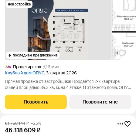
новостройка
последнее предложение
Пролетарская
16 мин.
Клубный дом ОПУС
, 3 квартал 2026
Прямая продажа от застройщика! Продаётся 2-к квартира
общей площадью 85.3 кв. м. на 4 этаже 11 этажного дома. ОПУС
эксклюзивный клубный дом в одном повороте реки от Кремля,
проект премиум-класса от девелопера PIONEER с
Позвонить
Позвоните мне
архитектурной концепцией от
61 758 144
₽
–25%
46 318 609
₽