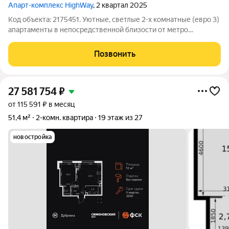
Апарт-комплекс HighWay
, 2 квартал 2025
Код объекта: 2175451. Уютные, светлые 2-х комнатные (евро 3)
апартаменты в непосредственной близости от метро
Волгоградский проспект - 100 м. Современный ЖК - для
жизни, работы, развлечений и занятий спортом в одной
Позвонить
локации. Отличный вариант кaк для
27 581 754
₽
от 115 591 ₽ в месяц
51,4 м²
2-комн. квартира
19 этаж из 27
новостройка