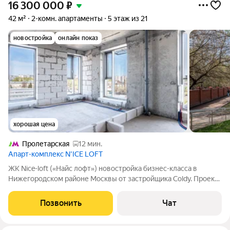
16 300 000
₽
42 м²
2-комн. апартаменты
5 этаж из 21
новостройка
онлайн показ
хорошая цена
Пролетарская
12 мин.
Апарт-комплекс N’ICE LOFT
ЖК Nice-loft («Найс лофт») новостройка бизнес-класса в
Нижегородском районе Москвы от застройщика Coldy. Проект
со спортивной направленностью недалеко от центра, свой
ФОК с ДВУМЯ ЛЕДОВЫМИ АРЕНАМИ по стандартам НХЛ.
Позвонить
Чат
Комплекс НАХОДКА для настоящих