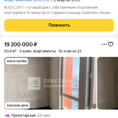
Апарт-комплекс N’ICE LOFT
, 2 квартал 2025
N'ICE LOFT - готовый дом с собственным спортивным
кластером в 10 минутах от Садового кольца. Комплекс бизнес-
класса N'ICE LOFT, девелопером которого выступила
компания КОЛДИ, представляет собой знаковое жилое
Позвонить
пространство, на территории которого
19 200 000
₽
50,4 м²
2-комн. апартаменты
16 этаж из 23
новостройка
хорошая цена
Пролетарская
5 мин.