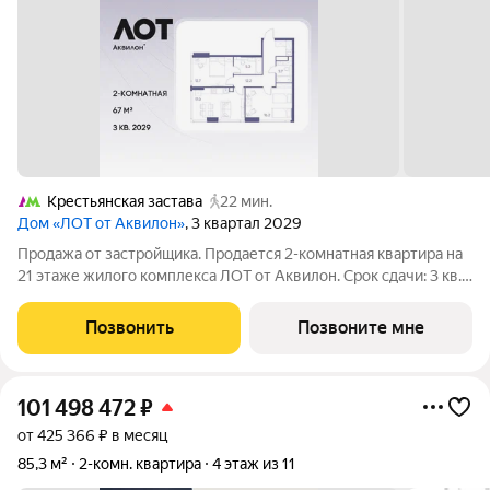
Крестьянская застава
22 мин.
Дом «ЛОТ от Аквилон»
, 3 квартал 2029
Продажа от застройщика. Продается 2-комнатная квартира на
21 этаже жилого комплекса ЛОТ от Аквилон. Срок сдачи: 3 кв.
2029 г. О ПРОЕКТЕ: Дом класса бизнес-плюс создан в
концепции Responsive Environment. Его пространство не
Позвонить
Позвоните мне
статично, оно
101 498 472
₽
от 425 366 ₽ в месяц
85,3 м²
2-комн. квартира
4 этаж из 11