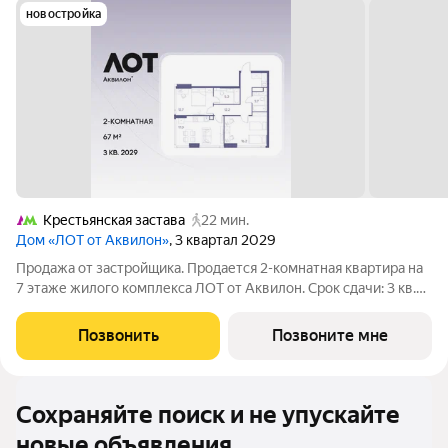
новостройка
Крестьянская застава
22 мин.
Дом «ЛОТ от Аквилон»
, 3 квартал 2029
Продажа от застройщика. Продается 2-комнатная квартира на
7 этаже жилого комплекса ЛОТ от Аквилон. Срок сдачи: 3 кв.
2029 г. О ПРОЕКТЕ: Дом класса бизнес-плюс создан в
концепции Responsive Environment. Его пространство не
Позвонить
Позвоните мне
статично, оно
Сохраняйте поиск и не упускайте
новые объявления