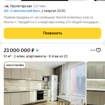
Пролетарская
21 мин.
ЖК «Симоновский Вал»
, 2 квартал 2030
Прямая продажа от застройщика! Жилой Комплекс класса
бизнес+. Продаётся 2-к квартира номер 213 общей площадью
51.4 кв.м. на 19-м этаже 27 этажного здания. Без отделки. -
Мастер-зона с гардеробной. Просторное место для отдыха и
Позвонить
удобного хранения
23 000 000
₽
51 м²
2-комн. апартаменты
8 этаж из 23
новостройка