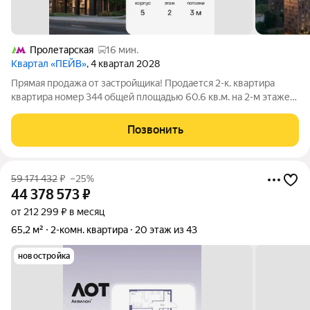
Пролетарская
16 мин.
Квартал «ПЕЙВ»
, 4 квартал 2028
Прямая продажа от застройщика! Продается 2-к. квартира
квартира номер 344 общей площадью 60.6 кв.м. на 2-м этаже
21 этажного дома, 5. С отделкой Предчистовая . Проект
бизнес-класса Пейв от девелопера FORMA. Метро Павелецкая
Позвонить
в пешей доступности,
59 171 432
₽
–25%
44 378 573
₽
от 212 299 ₽ в месяц
65,2 м²
2-комн. квартира
20 этаж из 43
новостройка