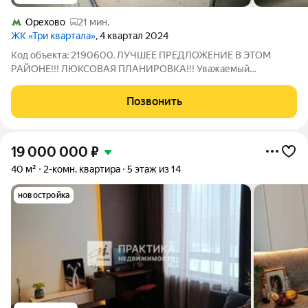
Орехово
21 мин.
ЖК «Три квартала»
, 4 квартал 2024
Код объекта: 2190600. ЛУЧШЕЕ ПРЕДЛОЖЕНИЕ В ЭТОМ
РАЙОНЕ!!! ЛЮКСОВАЯ ПЛАНИРОВКА!!! Уважаемый
покупатель уникальное предложение на рынке
недвижимости: двухкомнатная квартира в посёлке Развилка,
Позвонить
Ленинский городской округ, Московская область. Квартира
19 000 000
₽
40 м²
2-комн. квартира
5 этаж из 14
новостройка