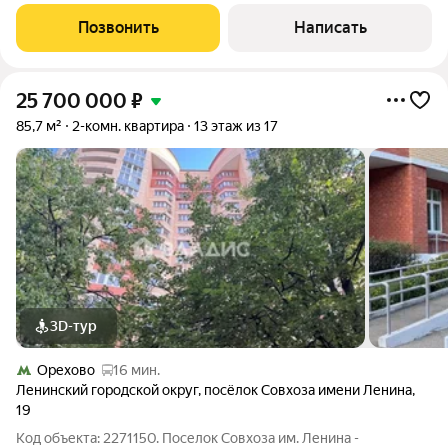
социальная и торговая инфраструктура. На границе
территории большой лес, а в 200 метрах Коробовские пруды.
Позвонить
Написать
Торговые центры Метро и Вегас
25 700 000
₽
85,7 м²
2-комн. квартира
13 этаж из 17
3D-тур
Орехово
16 мин.
Ленинский городской округ
,
посёлок Совхоза имени Ленина
,
19
Код объекта: 2271150. Поселок Совхоза им. Ленина -