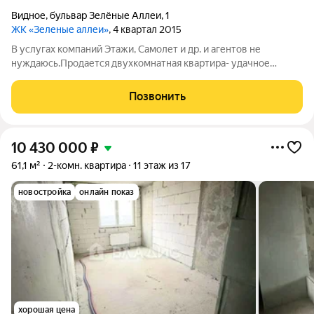
Видное
,
бульвар Зелёные Аллеи
,
1
ЖК «Зеленые аллеи»
, 4 квартал 2015
В услугах компаний Этажи, Самолет и др. и агентов не
нуждаюсь.Продается двухкомнатная квартира- удачное
расположение от трех станций метро Домодедовская ,
Зябликово, Царицыно, станция Расторгуево. Квартира без
Позвонить
отделки, что позволяет реализовать любой
10 430 000
₽
61,1 м²
2-комн. квартира
11 этаж из 17
новостройка
онлайн показ
хорошая цена