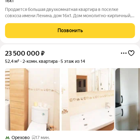
16к1
Продается большая двухкомнатная квартира в поселке
совхоза имени Ленина, дом 16к1. Дом монолитно-кирпичный,
огороженная территория, видеонаблюдение, охрана. Сделан
качественный ремонт, паркетные полы, керамическая плитка.
Позвонить
Подогревы полов в санузле,
23 500 000
₽
52,4 м²
2-комн. квартира
5 этаж из 14
Орехово
17 мин.