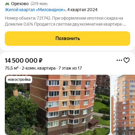
Орехово
19 мин.
Жилой квартал «Миловидное»
, 4 квартал 2024
Номер объекта: 721742. При оформлении ипотеки скидка на
Домклик 0.6% Продается светлая двухкомнатная квартира-
распашонка в готовом ЖК «Миловидное» д.52 корпус 1. (п.
Развилка) 14 этаж из 17 , 68.7 м общая площадь. Планировка
Позвонить
Распашонка (комнаты
14 500 000
₽
75,5 м²
2-комн. квартира
7 этаж из 17
новостройка