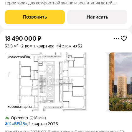
территория для комфортной жизни и воспитания детей.
Современная и обустроенная парковая зона, современные
школа и детский сад. Система охраны и безопасности по всему
Позвонить
Написать
периметру территории. Квартира
18 490 000
₽
53,3 м²
2-комн. квартира
14 этаж из 52
новостройка
хорошая цена
Орехово
18 мин.
ЖК «ВЕЙВ»
, 1 квартал 2026