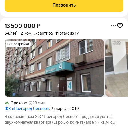
маршрутные такси №364, 367, 439, примерное время в пути
Позвонить
без пробок 10 минут. Охраняемая
13 500 000
₽
54,7 м²
2-комн. квартира
11 этаж из 17
новостройка
Орехово
28 мин.
ЖК «Пригород Лесное»
, 2 квартал 2019
В современном ЖК "Пригород Лесное" продается уютная
двухкомнатная квартира (Евро 3-х комнатная) 54,7 кв.м, с