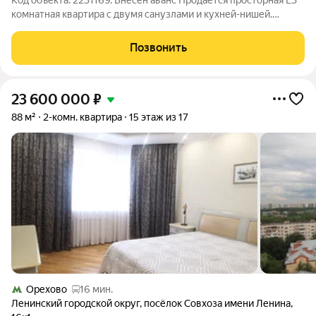
Код объекта: 2231169. Внесен аванс Продается просторная Е3
комнатная квартира с двумя санузлами и кухней-нишей.
Жилой комплекс находится в развитом зеленом районе с
хорошей инфраструктурой, рядом есть всё необходимое для
Позвонить
комфортной жизни, несколько
23 600 000
₽
88 м²
2-комн. квартира
15 этаж из 17
Орехово
16 мин.
Ленинский городской округ
,
посёлок Совхоза имени Ленина
,