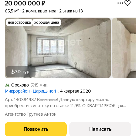
20 000 000
₽
65,5 м²
2-комн. квартира
2 этаж из 13
новостройка
хорошая цена
3D-тур
Орехово
15 мин.
Микрорайон «Царицыно 1»
, 4 квартал 2020
Арт. 140384987 Внимание! Данную квартиру можно
приобрести в ипотеку по ставке 11,9%. О КВАРТИРЕ:Общая
площадь 65,45 м Жилая площадь 34,73 м Гостиная 18,13 м
Агентство Трутнев Антон
Спальня 16,6 м Кухня 11,93 м Прихожая 10,5 м Балкон 3,84 м
Высота потолка 2,7 м Санузел
Позвонить
Написать