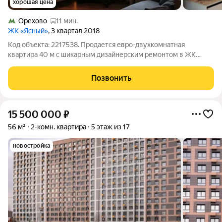
хорошая цена
Орехово
11 мин.
ЖК «Ясный»
, 3 квартал 2018
Код объекта: 2217538. Продается евро-двухкомнатная
квартира 40 м с шикарным дизайнерским ремонтом в ЖК
Ясный на Каширском шоссе 65к3. ОПИСАНИЕ КВАРТИРЫ: -
Продуманная планировка включает отдельные зоны кухни,
Позвонить
гостиной, изолированная спальня с
15 500 000
₽
56 м²
2-комн. квартира
5 этаж из 17
новостройка