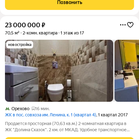
56.00 м.кв., Жилая площадь: 30.00 м.кв., Площадь кухни: 14.00
Позвонить
м.кв.
23 000 000
₽
70,5 м²
2-комн. квартира
1 этаж из 17
новостройка
Орехово
16 мин.
ЖК в пос. совхоза им. Ленина, к. 1 (квартал 4)
, 1 квартал 2017
Продается просторная (70,63 кв.м.) 2-комнатная квартира в
ЖК "Долина Сказок". 2 км. от МКАД. Удобное транспортное
сообщение от м. Домодедовская ходят автобусы и