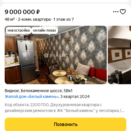
9 000 000
₽
48 м²
2-комн. квартира
1 этаж из 7
новостройка
онлайн показ
Видное
,
Белокаменное шоссе
,
5Вк1
Жилой дом «Белый камень»
, 3 квартал 2024
Код объекта: 2200700. Двухуровневая квартира с
дизайнерским ремонтом в ЖК "Белый камень" у лесопарка /
Видное. Пространство и стиль: Вас встретит авторская
дизайнерская отделка, выполненная в актуальном стиле. Вам
Позвонить
не придется тратить время и бюджет