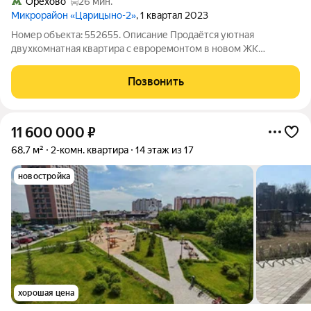
Орехово
26 мин.
Микрорайон «Царицыно-2»
, 1 квартал 2023
Номер объекта: 552655. Описание Продаётся уютная
двухкомнатная квартира с евроремонтом в новом ЖК
Царицыно-2. Просторная кухня 12,4 кв. м со встроенной
техникой, раздельный санузел, распашная планировка, спальня
Позвонить
с лоджией. Преимущества: Один
11 600 000
₽
68,7 м²
2-комн. квартира
14 этаж из 17
новостройка
хорошая цена