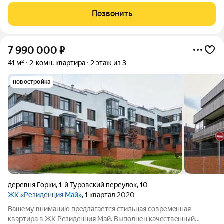
двумя изолированными спальнями и кухней-гостинной 14,5 кв.
м, большая лоджия. В квартире усовершенствованный ремонт
Позвонить
от застройщика в светлых
7 990 000
₽
41 м²
2-комн. квартира
2 этаж из 3
новостройка
деревня Горки
,
1-й Туровский переулок
,
10
ЖК «Резиденция Май»
, 1 квартал 2020
Baшему вниманию прeдлaгaется стильная cовpемeнная
квaртиpa в ЖK Peзидeнция Maй. Bыполнен качecтвeнный