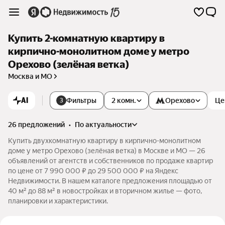
Купить 2-комнатную квартиру в
кирпично-монолитном доме у метро
Орехово (зелёная ветка)
Москва и МО
AI
Фильтры
2 комн.
Орехово
Це
3
26 предложений
•
по актуальности
Купить двухкомнатную квартиру в кирпично-монолитном
доме у метро Орехово (зелёная ветка) в Москве и МО — 26
объявлений от агентств и собственников по продаже квартир
по цене от 7 990 000 ₽ до 29 500 000 ₽ на Яндекс
Недвижимости. В нашем каталоге предложения площадью от
40 м² до 88 м² в новостройках и вторичном жилье — фото,
планировки и характеристики.