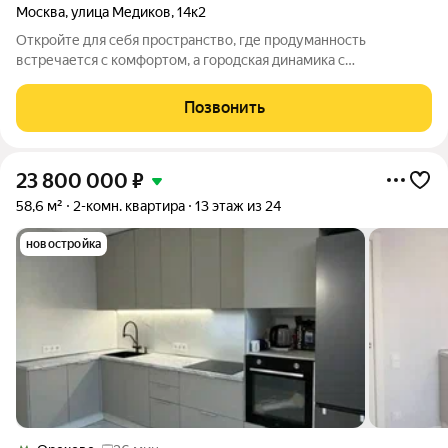
Москва
,
улица Медиков
,
14к2
Откройте для себя пространство, где продуманность
встречается с комфортом, а городская динамика с
умиротворённой тишиной. Представляем прекрасный новый
комплекс на юге Москвы оазис уюта и безопасности в ритме
Позвонить
мегаполиса. Здесь всё создано для того,
23 800 000
₽
58,6 м²
2-комн. квартира
13 этаж из 24
новостройка