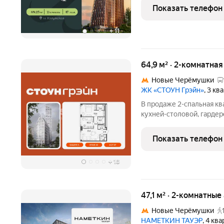
расположенный на Юго-З
Показать телефон
Обручевском районе.
+
11
64,9 м² · 2-комнатна
Новые Черёмушки
ЖК «СТОУН Грэйн»
, 3 к
В продаже 2-спальная кв
кухней-столовой, гардер
Дополнительные преимущ
на закрытый благоустро
Показать телефон
с 2 спальнями -
+
18
47,1 м² · 2-комнатны
Новые Черёмушки
НАМЕТКИН ТАУЭР
, 4 кв