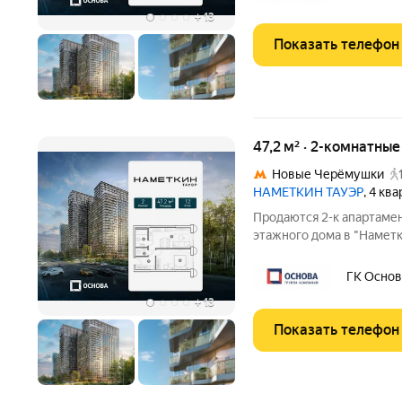
Архитектура от
+
13
Показать телефон
47,2 м² · 2-комнатны
Новые Черёмушки
НАМЕТКИН ТАУЭР
, 4 кв
Продаются 2-к апартамен
этажного дома в "Намет
Тауэр - комплекс бизне
располагается в районе
ГК Основ
Архитектура от
+
13
Показать телефон