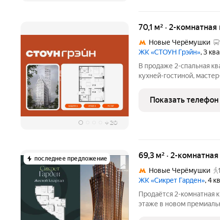
70,1 м² · 2-комнатная
Новые Черёмушки
ЖК «СТОУН Грэйн»
, 3 к
В продаже 2-спальная кв
кухней-гостиной, масте
зонами. В прихожей рас
комната. Дополнительны
Показать телефон
остекление и вид на оз
+
20
69,3 м² · 2-комнатна
последнее предложение
Новые Черёмушки
ЖК «Сикрет Гарден»
, 4 
Продаётся 2-комнатная к
этаже в новом премиаль
«Сикрет Гарден» - закры