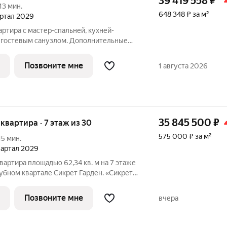
39 419 558
₽
13 мин.
648 348 ₽ за м²
вартал 2029
артира с мастер-спальней, кухней-
и гостевым санузлом. Дополнительные
ое остекление и выход на балкон из
а с 2 спальнями - прекрасный выбор для
Позвоните мне
1 августа 2026
35 845 500
₽
я квартира · 7 этаж из 30
575 000 ₽ за м²
15 мин.
квартал 2029
вартира площадью 62,34 кв. м на 7 этаже
убном квартале Сикрет Гарден. «Сикрет
рный квартал премиум-класса,
ападе столицы, в историческом
Позвоните мне
вчера
и