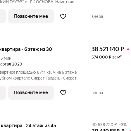
ТКИН ТАУЭР" от ГК ОСНОВА. Наметкин
с-класса с премиальным обслуживанием,
 Черёмушки на Юго-Западе Москвы.
Позвоните мне
вчера
38 521 140
₽
 квартира · 6 этаж из 30
574 000 ₽ за м²
15 мин.
квартал 2029
вартира площадью 67,11 кв. м на 6 этаже
убном квартале Сикрет Гарден. «Сикрет
рный квартал премиум-класса,
ападе столицы, в историческом
Позвоните мне
вчера
и
40 638 720
₽
–3%
я квартира · 24 этаж из 45