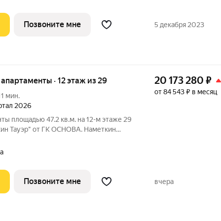
Позвоните мне
5 декабря 2023
20 173 280
₽
е апартаменты · 12 этаж из 29
от 84 543 ₽ в месяц
11 мин.
артал 2026
ты площадью 47.2 кв.м. на 12-м этаже 29
кин Тауэр" от ГК ОСНОВА. Наметкин
с-класса с премиальным обслуживанием,
 Черёмушки на Юго-Западе Москвы.
а
Позвоните мне
вчера