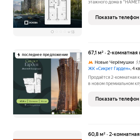
этажного дома в "НАМЕ
Тауэр - комплекс бизне
располагается в районе
Показать телефон
Архитектура от
+
13
67,1 м² · 2-комнатная
последнее предложение
Новые Черёмушки
ЖК «Сикрет Гарден»
, 4 
Продаётся 2-комнатная к
в новом премиальном кл
Гарден» - закрытый каме
расположенный на Юго-З
Показать телефон
Обручевском районе. Тр
+
11
60,8 м² · 2-комнатна