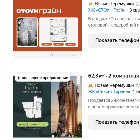
Новые Черёмушки
ЖК «СТОУН Грэйн»
, 3 к
В продаже 2-спальная кв
столовой, гардеробной 
преимущества - панорамн
каждой комнаты. Квартир
Показать телефон
семей с 1-2
+
20
62,3 м² · 2-комнатна
последнее предложение
Новые Черёмушки
ЖК «Сикрет Гарден»
, 4 
Продаётся 2-комнатная к
в новом премиальном кл
Гарден» - закрытый каме
расположенный на Юго-З
Показать телефон
Обручевском районе. Тр
+
11