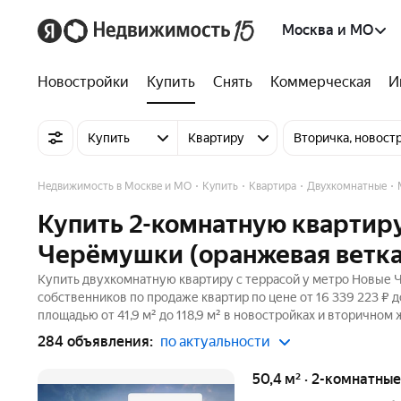
Москва и МО
Новостройки
Купить
Снять
Коммерческая
И
Купить
Квартиру
Вторичка, новост
Недвижимость в Москве и МО
Купить
Квартира
Двухкомнатные
Купить 2-комнатную квартиру
Черёмушки (оранжевая ветка
Купить двухкомнатную квартиру с террасой у метро Новые Ч
собственников по продаже квартир по цене от 16 339 223 ₽ 
площадью от 41,9 м² до 118,9 м² в новостройках и вторичном
284 объявления:
по актуальности
50,4 м² · 2-комнатны