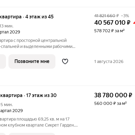
41 821 660
₽
–3%
 квартира · 4 этаж из 45
40 567 010
₽
13 мин.
578 702 ₽ за м²
вартал 2029
артира с просторной центральной
р-спальней и выделенными рабочими
положены ниши под хранение и ванная
е преимущества - панорамное
Позвоните мне
1 августа 2026
елененную
38 780 000
₽
я квартира · 17 этаж из 30
560 000 ₽ за м²
15 мин.
квартал 2029
вартира площадью 69,25 кв. м на 17
ном клубном квартале Сикрет Гарден.
тый камерный квартал премиум-класса,