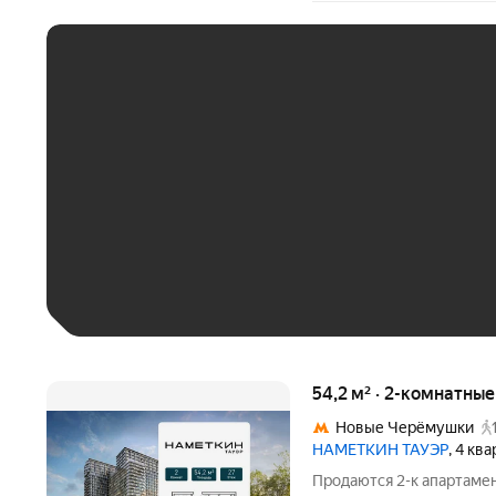
ЕЖЕМЕСЯЧНЫЙ ПЛАТЁ
До 30 тыс. ₽
До 50 тыс. ₽
До 70 тыс. ₽
Больше 100 тыс. ₽
54,2 м² · 2-комнатны
Новые Черёмушки
НАМЕТКИН ТАУЭР
, 4 кв
Продаются 2-к апартамен