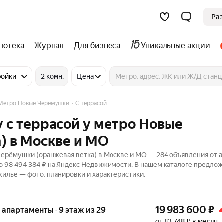
Ра
потека
Журнал
Для бизнеса
Уникальные акции
ройки
2 комн.
Цена
Метро Новые Черёмушки
С террасой
 с террасой у метро Новые
) в Москве и МО
ерёмушки (оранжевая ветка) в Москве и МО — 284 объявления от а
до 98 494 384 ₽ на Яндекс Недвижимости. В нашем каталоге предло
 жилье — фото, планировки и характеристики.
19 983 600
₽
е апартаменты · 9 этаж из 29
от 83 748 ₽ в месяц