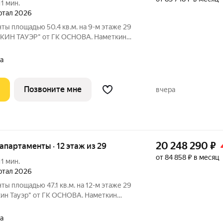
11 мин.
артал 2026
ты площадью 50.4 кв.м. на 9-м этаже 29
ТКИН ТАУЭР" от ГК ОСНОВА. Наметкин
с-класса с премиальным обслуживанием,
 Черёмушки на Юго-Западе Москвы.
а
Позвоните мне
вчера
20 248 290
₽
е апартаменты · 12 этаж из 29
от 84 858 ₽ в месяц
11 мин.
артал 2026
ты площадью 47.1 кв.м. на 12-м этаже 29
кин Тауэр" от ГК ОСНОВА. Наметкин
с-класса с премиальным обслуживанием,
 Черёмушки на Юго-Западе Москвы.
а