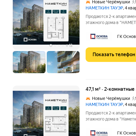
Новые Черёмушки
НАМЕТКИН ТАУЭР
, 4 кв
Продаются 2-к апартамен
этажного дома в "НАМЕ
Тауэр - комплекс бизне
располагается в районе
ГК Основ
Архитектура от
+
13
Показать телефон
47,1 м² · 2-комнатны
Новые Черёмушки
НАМЕТКИН ТАУЭР
, 4 кв
Продаются 2-к апартамен
этажного дома в "Намет
Тауэр - комплекс бизне
располагается в районе
ГК Основ