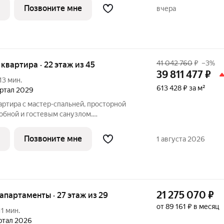
ападе столицы, в историческом
Позвоните мне
вчера
41 042 760
₽
–3%
я квартира · 22 этаж из 45
39 811 477
₽
13 мин.
613 428 ₽ за м²
вартал 2029
артира с мастер-спальней, просторной
обной и гостевым санузлом.
ества - панорамное остекление и вид
енный двор жилого комплекса. Квартира
Позвоните мне
1 августа 2026
21 275 070
₽
е апартаменты · 27 этаж из 29
от 89 161 ₽ в месяц
11 мин.
артал 2026