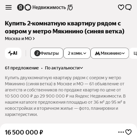
Купить 2-комнатную квартиру рядом с
озером у метро Мякинино (синяя ветка)
Москва и МО
AI
Фильтры
2 комн.
Мякинино
Ц
2
61 предложение
•
по актуальности
Купить двухкомнатную квартиру рядом с озером у метро
Мякинино (синяя ветка) в Москве и МО — 61 объявление от
агентств и собственников по продаже квартир по цене от
10 500 000 ₽ до 29 900 000 ₽ на Яндекс Недвижимости. В
нашем каталоге предложения площадью от 36 м² до 95 м² в
новостройках и вторичном жилье — фото, планировки и
характеристики.
16 500 000
₽