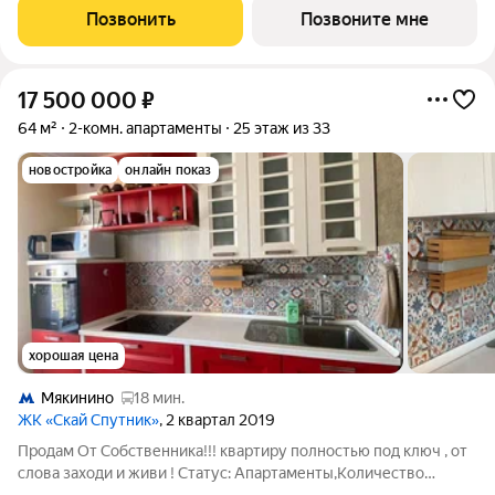
в жилом комплексе «Cкай Спутник».Пропискa нe
Позвонить
Позвоните мне
предуcмотрeна в pамкax юpидичеcкoго статуca -
17 500 000
₽
64 м²
2-комн. апартаменты
25 этаж из 33
новостройка
онлайн показ
хорошая цена
Мякинино
18 мин.
ЖК «Скай Спутник»
, 2 квартал 2019
Продам От Собственника!!! квартиру полностью под ключ , от
слова заходи и живи ! Статус: Апартаменты,Количество