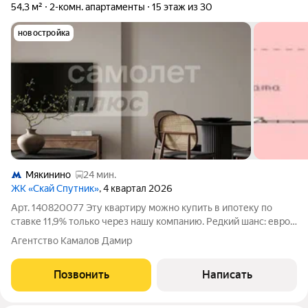
54,3 м²
2-комн. апартаменты
15 этаж из 30
новостройка
Мякинино
24 мин.
ЖК «Скай Спутник»
, 4 квартал 2026
Арт. 140820077 Эту квартиру можно купить в ипотеку по
ставке 11,9% только через нашу компанию. Редкий шанс: евро2
с ремонтом и мебелью по цене ниже застройщика!
Агентство Камалов Дамир
Представьте: вы въезжаете в стильные апартаменты в
современном ЖК Sky Sputnik, а соседи
Позвонить
Написать