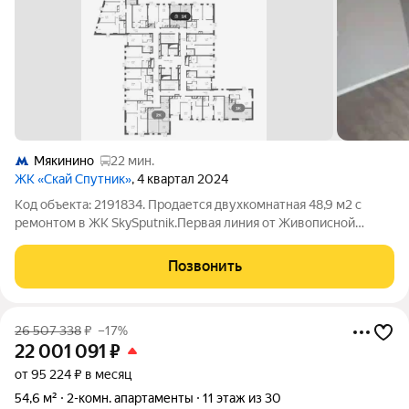
Мякинино
22 мин.
ЖК «Скай Спутник»
, 4 квартал 2024
Код объекта: 2191834. Продается двухкомнатная 48,9 м2 с
ремонтом в ЖК SkySputnik.Первая линия от Живописной
бухты,прогулочные зоны, набережная, пляжи, зоны отдыха. 25
минут пешком до м. Строгино, 5 минут пешком до будущей
Позвонить
станции Метро Липовая Роща
26 507 338
₽
–17%
22 001 091
₽
от 95 224 ₽ в месяц
54,6 м²
2-комн. апартаменты
11 этаж из 30