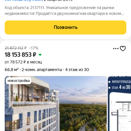
Код объекта: 2137111. Уникальное предложение на рынки
недвижимости! Продаётся двухкомнатная квартира в новом
районе Московской области современного жилого комплекса
СПУТНИК. Построенная в 2019 году монолитная высотка
Позвонить
предлагает жильцам комфорт и
21 872 112
₽
–17%
18 153 853
₽
от 78 572 ₽ в месяц
66,8 м²
2-комн. апартаменты
4 этаж из 30
новостройка