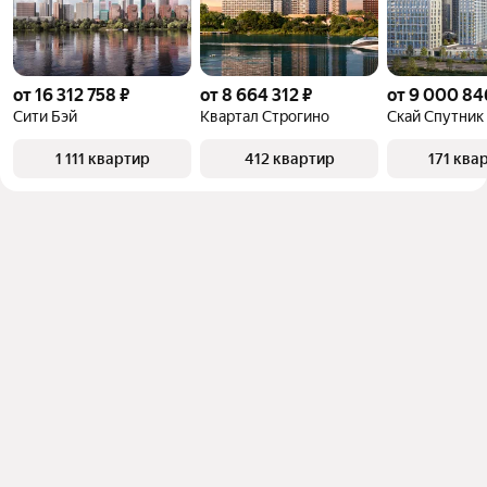
от 16 312 758 ₽
от 8 664 312 ₽
от 9 000 84
Сити Бэй
Квартал Строгино
Скай Спутник
1 111 квартир
412 квартир
171 ква