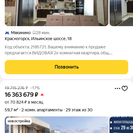
Мякинино
28 мин.
Красногорск
,
Ильинское шоссе
,
18
Код объекта: 2185721. Вашему вниманию к продаже
предлагается ВИДОВАЯ 2х-комнатная квартира, общ.
площадью 87 кв. м. в ЖК бизнес-класса "Ильинский парк" на 11-
ом этаже 25-ти этажного дома. Планировка квартиры:
Позвонить
просторная кухня-столовая - 11,9 кв.м.,
19 715 276
₽
–17%
16 363 679
₽
от 70 824 ₽ в месяц
59,7 м²
2-комн. апартаменты
29 этаж из 30
новостройка