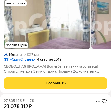
новостройка
хорошая цена
Мякинино
17 мин.
ЖК «Скай Спутник»
, 4 квартал 2019
СВОБОДНАЯ ПРОДАЖА! Вся мебель и техника остается!
Строится метро в 3 мин от дома. Продажа 2-х комнатных
апартаментов в ЖК Спутник с дизайнерским ремонтом. О
квартире: Уютная двухкомнатная квартира, очень светлая, в
Позвонить
одной из комнат два окна, комнаты
27 805 196
₽
–17%
23 078 312
₽