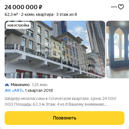
24 000 000
₽
62,3 м²
2-комн. квартира
3 этаж из 8
новостройка
Мякинино
25 мин.
ЖК «ART»
, 1 квартал 2018
Шедевр неоклассики в готическом квартале. Цена: 24 000
000 Площадь: 62.3 м Этаж: 4 из 8 Вашему вниманию
предлагается не просто квартира, а пространство для жизни,
где красота встречается с абсолютным комфортом. Квартира
Позвонить
расположена в доме с