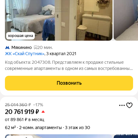
хорошая цена
Мякинино
20 мин.
ЖК «Скай Спутник»
, 3 квартал 2021
Код объекта: 2047308. Представляем к продаже стильные
современные апартаменты в одном из самых востребованных
районов Подмосковья Красногорск. Это не просто квадратные
метры это готовая среда для комфортной, динамичной и
Позвонить
статусной жизни в
25 014 360
₽
–17%
20 761 919
₽
от 89 861 ₽ в месяц
62 м²
2-комн. апартаменты
3 этаж из 30