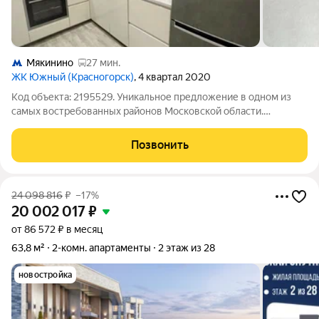
Мякинино
27 мин.
ЖК Южный (Красногорск)
, 4 квартал 2020
Код объекта: 2195529. Уникальное предложение в одном из
самых востребованных районов Московской области.
Квартира расположена на комфортном 19-м этаже
монолитного дома. Тихий двор, никакой городской суеты, зато
Позвонить
- отличная транспортная доступность до
24 098 816
₽
–17%
20 002 017
₽
от 86 572 ₽ в месяц
63,8 м²
2-комн. апартаменты
2 этаж из 28
новостройка