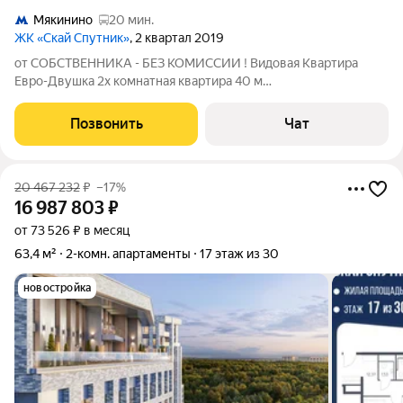
Мякинино
20 мин.
ЖК «Скай Спутник»
, 2 квартал 2019
от СОБСТВЕННИКА - БЕЗ КОМИССИИ ! Видовая Квартира
Евро-Двушка 2х комнатная квартира 40 м
((комната(18м2)+комната с кухней(12м2)). План квартиры
-приложен в фотографиях, Смотрите внимательно! Свежая
Позвонить
Чат
квартира, в престижном ЖК Квартал Спутник (на
20 467 232
₽
–17%
16 987 803
₽
от 73 526 ₽ в месяц
63,4 м²
2-комн. апартаменты
17 этаж из 30
новостройка