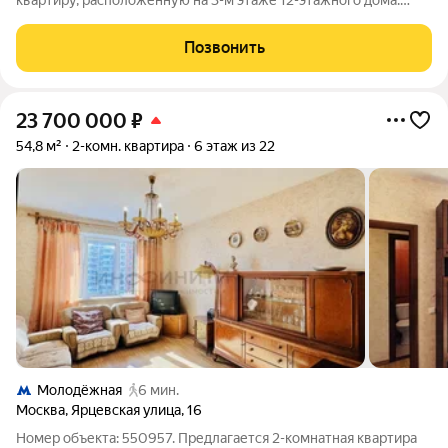
квартиру, расположенную на 3-м этаже 12-этажного дома.
Этаж: 3 из 12 Количество комнат: 2 Общая площадь: 45.8 м
Площадь кухни: 9.3 м Совместный санузел: 1 Ремонт:
Позвонить
косметический Тип комнат:
23 700 000
₽
54,8 м²
2-комн. квартира
6 этаж из 22
Молодёжная
6 мин.
Москва
,
Ярцевская улица
,
16
Номер объекта: 550957. Предлагается 2-комнатная квартира