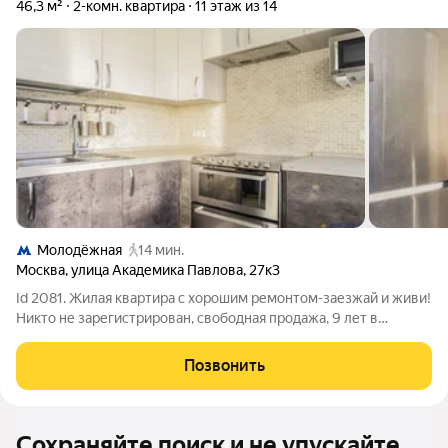
46,3 м²
2-комн. квартира
11 этаж из 14
Молодёжная
14 мин.
Москва
,
улица Академика Павлова
,
27к3
Id 2081. Жилая квартира с хорошим ремонтом-заезжай и живи!
Никто не зарегистрирован, свободная продажа, 9 лет в
собственности, зелёный район, дом во дворе в лесопарковой
зоне с прекрасным видом из окон! Обратите внимание на
Позвонить
возможность приобрести
Сохраняйте поиск и не упускайте