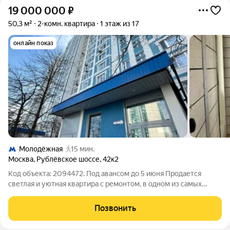
19 000 000
₽
50,3 м²
2-комн. квартира
1 этаж из 17
онлайн показ
Молодёжная
15 мин.
Москва
,
Рублёвское шоссе
,
42к2
Код объекта: 2094472. Под авансом до 5 июня Продается
светлая и уютная квартира с ремонтом, в одном из самых
удобных для комфортного проживания районов Москвы: все
есть рядом: парк, поликлиники, ТЦ, больница, магазины,
Позвонить
рестораны, фитнес центры, метро