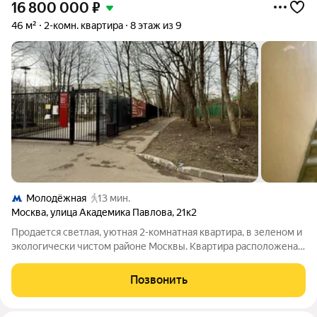
16 800 000
₽
46 м²
2-комн. квартира
8 этаж из 9
Молодёжная
13 мин.
Москва
,
улица Академика Павлова
,
21к2
Продается светлая, уютная 2-комнатная квартира, в зеленом и
экологически чистом районе Москвы. Квартира расположена
на 8-м этаже 9-этажного панельного дома. Общая площадь с
учетом лоджии составляет 46 кв. м, без учета лоджии 44,7
Позвонить
Жилая площадь 29,5