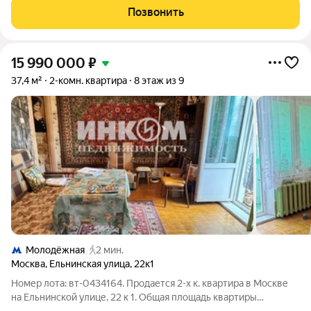
прекрасная светлая просторная, солнечная квартира. Большая
Позвонить
кухня и застеклённая лоджия на
15 990 000
₽
37,4 м²
2-комн. квартира
8 этаж из 9
Молодёжная
2 мин.
Москва
,
Ельнинская улица
,
22к1
Номер лота: вт-0434164. Продается 2-х к. квартира в Москве
на Ельнинской улице, 22 к 1. Общая площадь квартиры