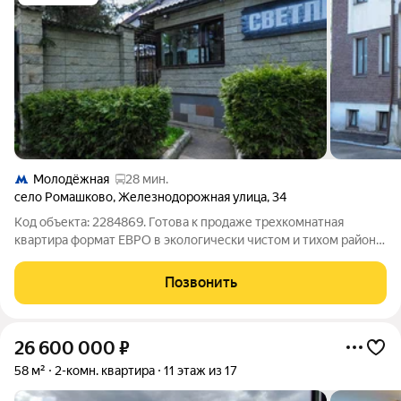
Молодёжная
28 мин.
село Ромашково
,
Железнодорожная улица
,
34
Код объекта: 2284869. Готова к продаже трехкомнатная
квартира формат ЕВРО в экологически чистом и тихом районе
всего в нескольких километрах от Москвы в КП Светлый.
Идеальный выбор для тех, кто ценит комфорт, уют и
Позвонить
современный дизайн. Основные
26 600 000
₽
58 м²
2-комн. квартира
11 этаж из 17