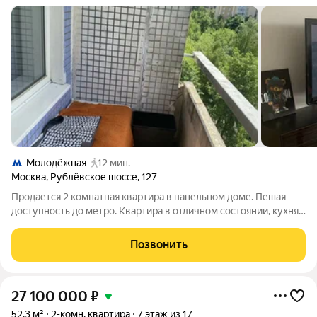
Молодёжная
12 мин.
Москва
,
Рублёвское шоссе
,
127
Продается 2 комнатная квартира в панельном доме. Пешая
доступность до метро. Квартира в отличном состоянии, кухня
6 кв.м, комнаты изолированные (19.8-10.2 кв.м.), санузел
совмещённый, лоджия 4.5 кв.м., прихожая 6кв.м.,
Позвонить
перепланировок нет. Мебель и
27 100 000
₽
52,3 м²
2-комн. квартира
7 этаж из 17