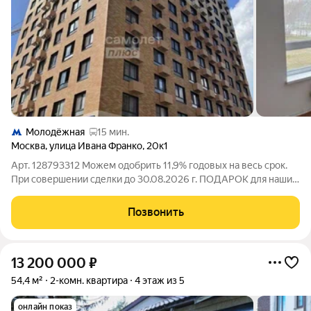
Молодёжная
15 мин.
Москва
,
улица Ивана Франко
,
20к1
Арт. 128793312 Можем одобрить 11,9% годовых на весь срок.
При совершении сделки до 30.08.2026 г. ПОДАРОК для наших
клиентов- ВАУЧЕР НА ПОЕЗДКУ В ТУРЦИЮ на 8 дней на
двоих (проживание, завтрак и экскурсии). Уютная 2-х
Позвонить
комнатная квартира в современном
13 200 000
₽
54,4 м²
2-комн. квартира
4 этаж из 5
онлайн показ