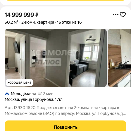
14 999 999
₽
50,2 м²
2-комн. квартира
15 этаж из 16
хорошая цена
Молодёжная
12 мин.
Москва
,
улица Горбунова
,
17к1
Арт. 139304620 Продается светлая 2-комнатная квартира в
Можайском районе (ЗАО) по адресу: Москва, ул. Горбунова, д.
17, корп. 1. Это отличный вариант для комфортной жизни в
хорошо развитом районе столицы. Ключевые характеристики:
Позвонить