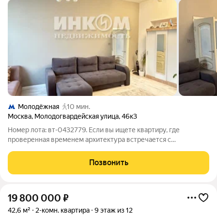
Молодёжная
10 мин.
Москва
,
Молодогвардейская улица
,
46к3
Номер лота: вт-0432779. Если вы ищете квартиру, где
проверенная временем архитектура встречается с
современным ритмом жизни, - вы её нашли. Просторная
"двушка" в полноценном сталинском доме по адресу ул.
Позвонить
Молодогвардейская, 46, корпус 3 - это не
19 800 000
₽
42,6 м²
2-комн. квартира
9 этаж из 12