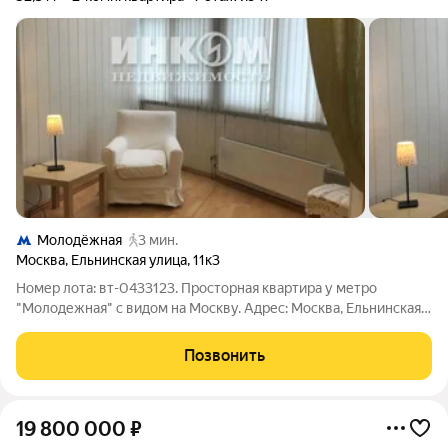
Молодёжная
3 мин.
Москва
,
Ельнинская улица
,
11к3
Номер лота: вт-0433123. Просторная квартира у метро
"Молодежная" с видом на Москву. Адрес: Москва, Ельнинская
ул., 11к3 (ЖК "Эллипс"). Локация: Пешая доступность от метро.
Престижный район с готовой инфраструктурой: школы, сады,
Позвонить
парки, магазины - всё
19 800 000
₽