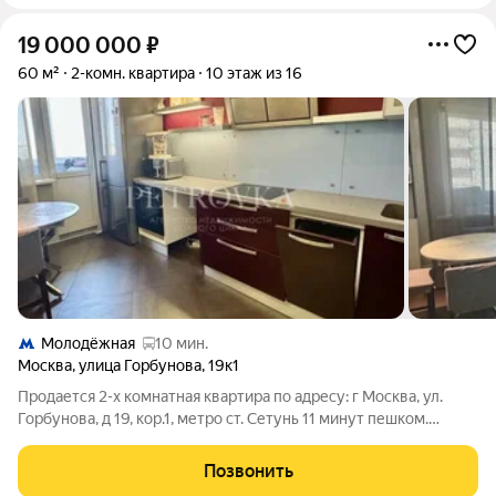
19 000 000
₽
60 м²
2-комн. квартира
10 этаж из 16
Молодёжная
10 мин.
Москва
,
улица Горбунова
,
19к1
Продается 2-х комнатная квартира по адресу: г Москва, ул.
Горбунова, д 19, кор.1, метро ст. Сетунь 11 минут пешком.
Квартира расположена на 10 этаже/16 панельного дома, год
постройки 2004. Общая площадь 60 кв м. Жилая 38 кв м.(
Позвонить
20+18- комнаты