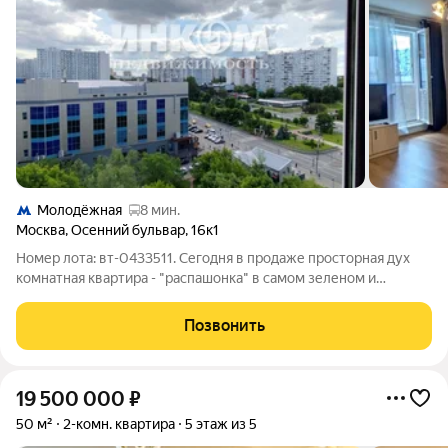
Молодёжная
8 мин.
Москва
,
Осенний бульвар
,
16к1
Номер лота: вт-0433511. Сегодня в продаже просторная дух
комнатная квартира - "распашонка" в самом зеленом и
экологически чистом районе Западного округа Москвы. Общая
площать 58 кв.м, изолированные комнаты, окна которых
Позвонить
выходят на две стороны дома. В
19 500 000
₽
50 м²
2-комн. квартира
5 этаж из 5