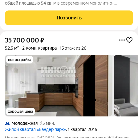
общей площадью 54 кв. м в современном монолитно-
панельном доме серии П-44Т. Здание введено в эксплуатацию
в 2013 году, отличается качественной застройкой,
Позвонить
энергоэффективностью и проверенной
35 700 000
₽
52,5 м²
2-комн. квартира
15 этаж из 26
новостройка
хорошая цена
Молодёжная
5 мин.
Жилой квартал «Вандер парк»
, 1 квартал 2019