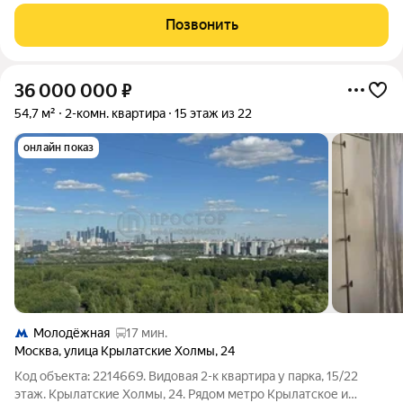
составляет 37.6 кв. м, жилая площадь - 22,7 кв. м, кухня - 6 кв.
м. Квартира расположена на 8 этаже 9-этажного панельного
Позвонить
дома. Высота
36 000 000
₽
54,7 м²
2-комн. квартира
15 этаж из 22
онлайн показ
Молодёжная
17 мин.
Москва
,
улица Крылатские Холмы
,
24
Код объекта: 2214669. Видовая 2-к квартира у парка, 15/22
этаж. Крылатские Холмы, 24. Рядом метро Крылатское и