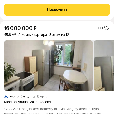
Москворецкий парк Продаётся просторная двухкомнатная
квартира в престижном районе Крылатское (ЗАО).
Позвонить
Расположение улица Крылатские Холмы,
16 000 000
₽
45,8 м²
2-комн. квартира
3 этаж из 12
Молодёжная
16 мин.
Москва
,
улица Боженко
,
8к4
1233693 Предлагаем вашему вниманию двухкомнатную