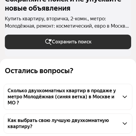
новые объявления
Купить квартиру, вторичка, 2-комн., метро:
Молодёжная, ремонт: косметический, евро в Москве
и МО
Сохранить поиск
Остались вопросы?
Сколько двухкомнатных квартир в продаже у
метро Молодёжная (синяя ветка) в Москве и
МО ?
На Яндекс Недвижимости в продаже у метро 
Молодёжная (синяя ветка) в Москве и МО 54 
Как выбрать свою лучшую двухкомнатную
квартиру?
двухкомнатных квартиры, из них 1 объявление от 
собственников, 53 объявления от агентств