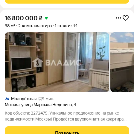
Площадь: 50.2 м.
16 800 000
₽
38 м²
2-комн. квартира
1 этаж из 14
Молодёжная
9 мин.
Москва
,
улица Маршала Неделина
,
4
Код объекта: 2272475. Уникальное предложение на рынке
недвижимости Москвы! Продаётся двухкомнатная квартира
площадью 38 кв. м на улице Маршала Неделина, 4. Этот объект
идеально подойдёт для молодых специалистов или пары без
Позвонить