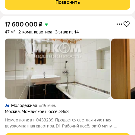
в договоре. Ключи на руках- показ оперативно. Квартира в
Позвонить
монолитном доме.
17 600 000
₽
47 м²
2-комн. квартира
3 этаж из 14
Молодёжная
15 мин.
Москва
,
Можайское шоссе
,
34к3
Номер лота: вт-0433239. Продается светлая и уютная
двухкомнатная квартира. D1-Рабочий посёлок10 минут
пешком. Славянский бульвар 5 мин транспортом. Продается