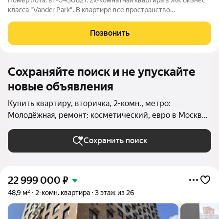
Номер лота: вт-0430821. 2х-комнатная квартира в ЖК бизнес
класса "Vander Park". В квартире все пространство
использовано максимально аффективно, выполнен стильный
современный ремонт. Двор Без Машин. В комплексе
Позвонить
круглосуточная охрана, система
Сохраняйте поиск и не упускайте
новые объявления
Купить квартиру, вторичка, 2-комн., метро:
Молодёжная, ремонт: косметический, евро в Москве
и МО
Сохранить поиск
22 999 000
₽
48,9 м²
2-комн. квартира
3 этаж из 26