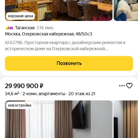
хорошая цена
Таганская
16 мин.
Москва
,
Озерковская набережная
,
48/50с3
Id 62786. Просторная квартира с дизайнерским ремонтом в
историческом доме на Озерковской набережной
Представляем к продаже уникальную двухкомнатную
квартиру планировки площадью 63.1 м в престижном
Позвонить
сталинском доме на набережной Москвы-реки. Объект
29 990 900
₽
34,6 м²
2-комн. апартаменты
20 этаж из 21
новостройка