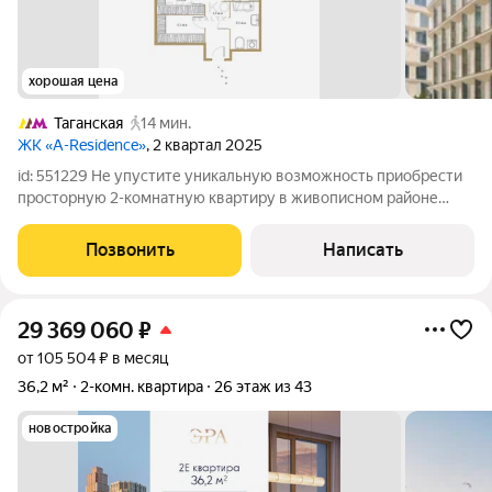
хорошая цена
Таганская
14 мин.
ЖК «A-Residence»
, 2 квартал 2025
id: 551229 Не упустите уникальную возможность приобрести
просторную 2-комнатную квартиру в живописном районе
нашего города! Тип: 2-комнатная квартира Площадь: 56.6 кв.м.
Этаж: 2 из 9 Высота потолков: 2.95 м Адрес: ЖК "A.Residense",
Позвонить
Написать
рядом с метро
29 369 060
₽
от 105 504 ₽ в месяц
36,2 м²
2-комн. квартира
26 этаж из 43
новостройка