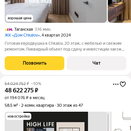
хорошая цена
Таганская
16 мин.
ЖК «Дом Chkalov»
, 4 квартал 2024
Готовая евродвушка в Chkalov, 20 этаж, с мебелью и свежим
ремонтом. Ликвидный объект под сдачу и инвестиции заезжай
или сдавай хоть завтра. 29,9 млн, дешевле готовых в доме.
Метро 2 минуты. Поможем настроить поток арендаторов.
Позвонить
Чат
Предлагаю стильный и
54 024 752
₽
–10%
48 622 275
₽
от 194 076 ₽ в месяц
58,5 м²
2-комн. квартира
30 этаж из 47
новостройка