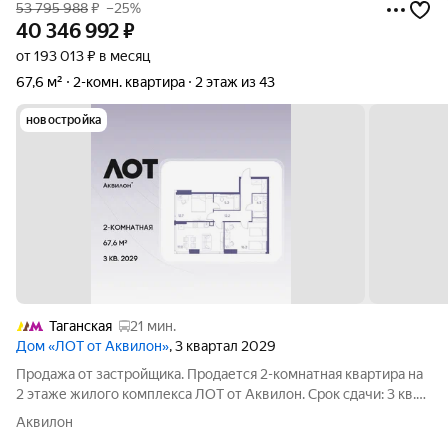
53 795 988
₽
–25%
40 346 992
₽
от 193 013 ₽ в месяц
67,6 м²
2-комн. квартира
2 этаж из 43
новостройка
Таганская
21 мин.
Дом «ЛОТ от Аквилон»
, 3 квартал 2029
Продажа от застройщика. Продается 2-комнатная квартира на
2 этаже жилого комплекса ЛОТ от Аквилон. Срок сдачи: 3 кв.
2029 г. О ПРОЕКТЕ: Дом класса бизнес-плюс создан в
Аквилон
концепции Responsive Environment. Его пространство не