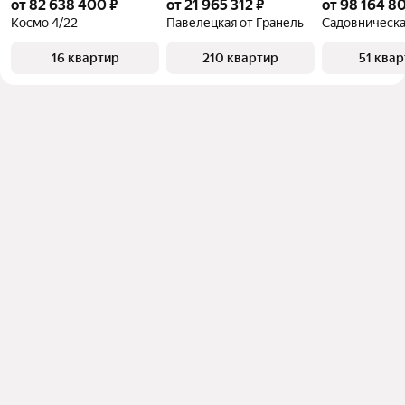
от 82 638 400 ₽
от 21 965 312 ₽
от 98 164 8
Космо 4/22
Павелецкая от Гранель
Садовническа
16 квартир
210 квартир
51 ква