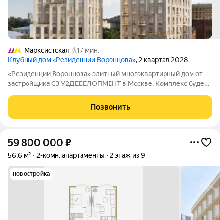
Марксистская
17 мин.
Клубный дом «Резиденции Воронцова»
, 2 квартал 2028
«Резиденции Воронцова» элитный многоквартирный дом от
застройщика СЗ У2ДЕВЕЛОПМЕНТ в Москве. Комплекс будет
включать 75 квартир разной планировки: среди них 22
однокомнатные, 29 двухкомнатных, 18 трёхкомнатных, а также
Позвонить
6 квартир с четырьмя и более
59 800 000
₽
56,6 м²
2-комн. апартаменты
2 этаж из 9
новостройка