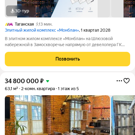
3D-тур
Таганская
13 мин.
Элитный жилой комплекс «Монблан»
, 1 квартал 2028
В элитном жилом комплексе «Монблан» на Шлюзовой
набережной в Замоскворечье напрямую от девелопера ГК
«Галс-Девелопмент» представлена 2-комнатная квартира
квартира на 15 этаже общей площадью 87.50 м. Квартира
Позвонить
предлагается без отделки. «Монблан»
34 800 000
₽
63,1 м²
2-комн. квартира
1 этаж из 5