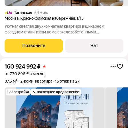
Таганская
4 мин.
Москва
,
Краснохолмская набережная
,
1/15
Уютная светлая двухкомнатная квартира в шикарном
фасадном сталинском доме с железобетонными
перекрытиями в 3 -км от Кремля! Это представительский
тёплый кирпичный дом, расположен в самом центре Москвы с
Позвонить
Чат
современной развитой инфраструктурой.
160 924 992
₽
от 770 896 ₽ в месяц
87,5 м²
2-комн. квартира
15 этаж из 27
новостройка
последнее предложение