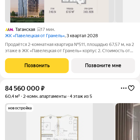
Таганская
17 мин.
ЖК «Павелецкая от Гранель»
, 3 квартал 2028
Продаётся 2-комнатная квартира №511, площадью 67,57 м, на 2
этаже в ЖК «Павелецкая от Гранель» корпус 2. Стоимость от
38168763 руб. Квартира без отделки, планировка
односторонняя, окна во двор. «Павелецкая от Гранель» проект
Позвонить
Позвоните мне
бизнес-класса в
84 560 000
₽
60,4 м²
2-комн. апартаменты
4 этаж из 5
новостройка