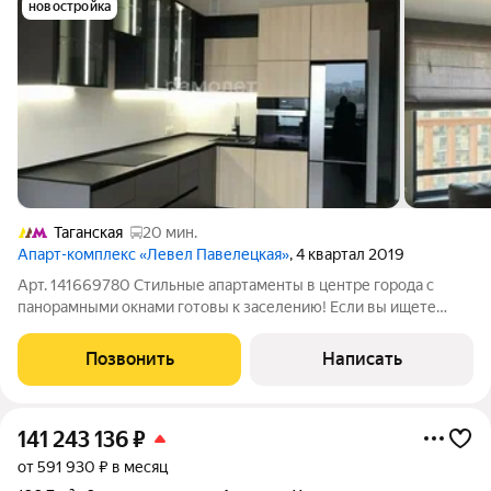
новостройка
Таганская
20 мин.
Апарт-комплекс «Левел Павелецкая»
, 4 квартал 2019
Арт. 141669780 Стильные апартаменты в центре города с
панорамными окнами готовы к заселению! Если вы ищете
современное жилье в центре города без дополнительных
вложений, обратите внимание на эти апартаменты.
Позвонить
Написать
Просторное, светлое пространство с
141 243 136
₽
от 591 930 ₽ в месяц