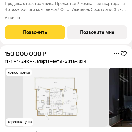
Продажа от застройщика. Продается 2-комнатная квартира на
4 этаже жилого комплекса ЛОТ от Аквилон. Срок сдачи: 3 кв.
2029 г. О ПРОЕКТЕ: Дом класса бизнес-плюс создан в
Аквилон
концепции Responsive Environment. Его пространство не
статично, оно
Позвонить
Позвоните мне
150 000 000
₽
117,1 м²
2-комн. апартаменты
2 этаж из 4
новостройка
хорошая цена