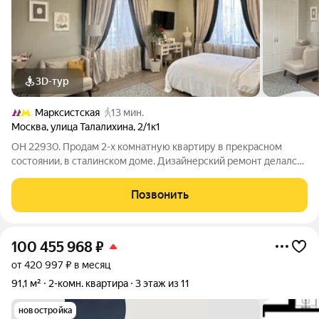
3D-тур
Марксистская
13 мин.
Москва
,
улица Талалихина
,
2/1к1
ОН 22930. Продам 2-х комнатную квартиру в прекрасном
состоянии, в сталинском доме. Дизайнерский ремонт делался
для себя. Большая кухня 11.3кв.м, комнаты 19,4 и 11 кв. метра.
Окна выходят во двор, на две стороны дома. Дом находится на
Позвонить
второй линии ул.
100 455 968
₽
от 420 997 ₽ в месяц
91,1 м²
2-комн. квартира
3 этаж из 11
новостройка