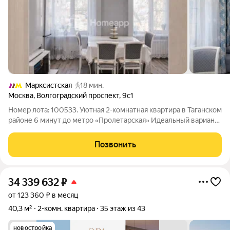
Марксистская
18 мин.
Москва
,
Волгоградский проспект
,
9с1
Номер лота: 100533. Уютная 2-комнатная квартира в Таганском
районе 6 минут до метро «Пролетарская» Идеальный вариант
для жизни или инвестиций в одном из самых востребованных
районов Москвы. Квартира в отличном состоянии, полностью
Позвонить
готова к
34 339 632
₽
от 123 360 ₽ в месяц
40,3 м²
2-комн. квартира
35 этаж из 43
новостройка