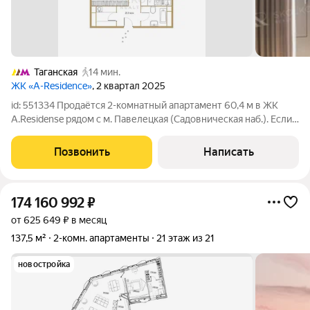
Таганская
14 мин.
ЖК «A-Residence»
, 2 квартал 2025
id: 551334 Продаётся 2-комнатный апартамент 60,4 м в ЖК
A.Residense рядом с м. Павелецкая (Садовническая наб.). Если
вам нужен апартамент в центре, где комфортно жить уже
сегодня и при этом грамотно вложить деньги в ликвидный
Позвонить
Написать
актив обратите
174 160 992
₽
от 625 649 ₽ в месяц
137,5 м²
2-комн. апартаменты
21 этаж из 21
новостройка