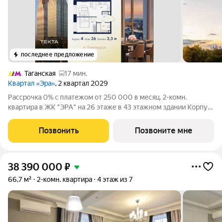
последнее предложение
Таганская
17 мин.
Квартал «Эра»
, 2 квартал 2029
Рассрочка 0% с платежом от 250 000 в месяц. 2-комн.
квартира в ЖК "ЭРА" на 26 этаже в 43 этажном здании Корпус
4. Общая площадь: 36.2 кв.м., жилая: 21.70 кв.м. Высота
потолков 3.30 м. Современный премиум-квартал ЭРА на
Позвонить
Позвоните мне
Дербеневской набережной,
38 390 000
₽
66,7 м²
2-комн. квартира
4 этаж из 7