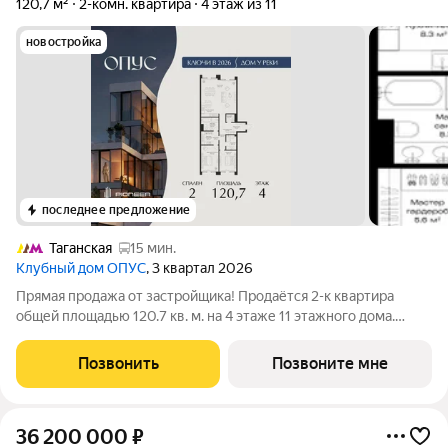
120,7 м²
2-комн. квартира
4 этаж из 11
новостройка
последнее предложение
Таганская
15 мин.
Клубный дом ОПУС
, 3 квартал 2026
Прямая продажа от застройщика! Продаётся 2-к квартира
общей площадью 120.7 кв. м. на 4 этаже 11 этажного дома.
ОПУС эксклюзивный клубный дом в одном повороте реки от
Кремля, проект премиум-класса от девелопера PIONEER с
Позвонить
Позвоните мне
архитектурной концепцией от
36 200 000
₽