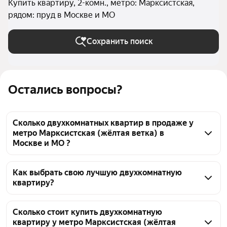
Купить квартиру, 2-комн., метро: Марксистская,
рядом: пруд в Москве и МО
Сохранить поиск
Остались вопросы?
Сколько двухкомнатных квартир в продаже у
метро Марксистская (жёлтая ветка) в
Москве и МО ?
На Яндекс Недвижимости в продаже у метро 
Марксистская (жёлтая ветка) в Москве и МО 384 
Как выбрать свою лучшую двухкомнатную
квартиру?
двухкомнатных квартиры, из них 7 объявлений от 
собственников, 98 объявлений от агентств, 279 
Чтобы купить 2-комнатную квартиру рядом с 
объявлений от застройщиков
прудом у метро Марксистская (жёлтая ветка), 
Сколько стоит купить двухкомнатную
квартиру у метро Марксистская (жёлтая
воспользуйтесь тепловой картой для оценки 