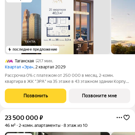
последнее предложение
Таганская
17 мин.
Квартал «Эра»
, 2 квартал 2029
Рассрочка 0% с платежом от 250 000 в месяц. 2-комн.
квартира в ЖК "ЭРА" на 35 этаже в 43 этажном здании Корпус
4. Общая площадь: 40.3 кв.м., жилая: 25.60 кв.м. Высота
потолков 3.30 м. Современный премиум-квартал ЭРА на
Позвонить
Позвоните мне
Дербеневской набережной,
23 500 000
₽
46 м²
2-комн. апартаменты
8 этаж из 10