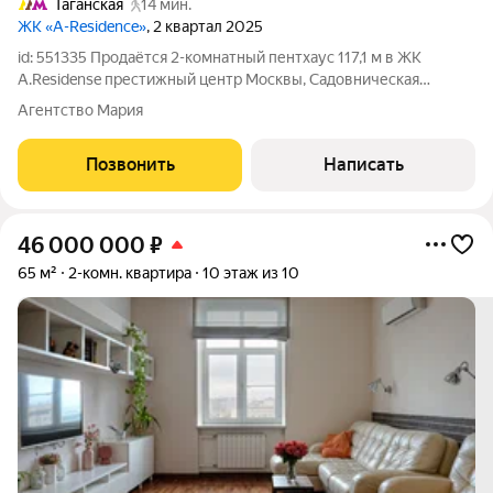
Таганская
14 мин.
ЖК «A-Residence»
, 2 квартал 2025
id: 551335 Продаётся 2-комнатный пентхаус 117,1 м в ЖК
A.Residense престижный центр Москвы, Садовническая
набережная, рядом с м. Павелецкая. Если вы ищете вариант,
Агентство Мария
где можно жить комфортно уже сегодня и одновременно
вложиться в ликвидный актив,
Позвонить
Написать
46 000 000
₽
65 м²
2-комн. квартира
10 этаж из 10