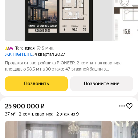
Таганская
15 мин.
ЖК HIGH LIFE
, 4 квартал 2027
Продажа от застройщика PIONEER. 2-комнатная квартира
площадью 58.5 м на 30 этаже 47-этажной башни в
премиальном комплексе HIGH LIFE, вблизи исторического
Замоскворечья. Жилой комплекс всего в 5 минутах от
Позвонить
Позвоните мне
Садового кольца. Архитектура от бюро ADM
25 900 000
₽
37 м²
2-комн. квартира
2 этаж из 9