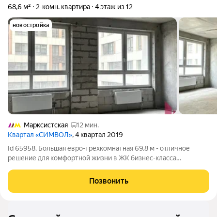
68,6 м²
2-комн. квартира
4 этаж из 12
новостройка
Марксистская
12 мин.
Квартал «СИМВОЛ»
, 4 квартал 2019
Id 65958. Большая евро-трёхкомнатная 69,8 м - отличное
решение для комфортной жизни в ЖК бизнес-класса
Просторная кухня-гостиная 2 совмещённых санузла Большая
остеклённая лоджия Современная планировка евро-формата с
Позвонить
кухней-гостиной и двумя комнатами