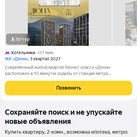
3D-тур
Котельники
17 мин.
ЖК «Дюна»
, 3 квартал 2027
Современный жилой квартал бизнес-класса «Дюна»
расположен в 10 минутах ходьбы от станции метро
«Котельники» (1,2 км) на пересечении Новорязанского и
Дзержинского шоссе. Квартал находится в районе с развитой
Позвонить
инфраструктурой: в непосредственной
Сохраняйте поиск и не упускайте
новые объявления
Купить квартиру, 2-комн., возможна ипотека, метро: