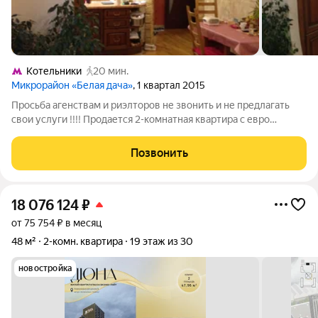
Котельники
20 мин.
Микрорайон «Белая дача»
, 1 квартал 2015
Просьба агенствам и риэлторов не звонить и не предлагать
свои услуги !!!! Продается 2-комнатная квартира с евро
ремонтом в монолитном доме. Удачная планировка квартиры с
двумя спальными комнатами, кухней - гостиной, гардеробной.
Позвонить
Развитая
18 076 124
₽
от 75 754 ₽ в месяц
48 м²
2-комн. квартира
19 этаж из 30
новостройка