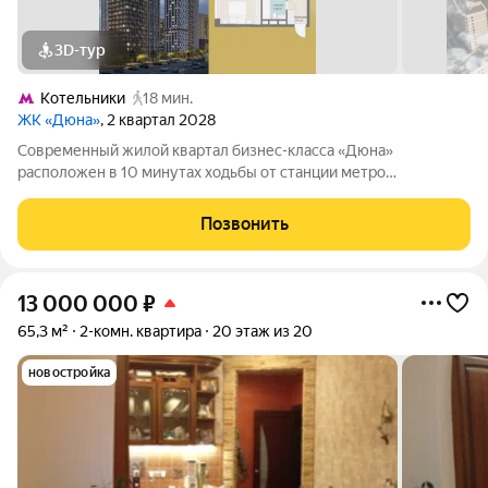
3D-тур
Котельники
18 мин.
ЖК «Дюна»
, 2 квартал 2028
Современный жилой квартал бизнес-класса «Дюна»
расположен в 10 минутах ходьбы от станции метро
«Котельники» (1,2 км) на пересечении Новорязанского и
Дзержинского шоссе. Квартал находится в районе с развитой
Позвонить
инфраструктурой: в непосредственной
13 000 000
₽
65,3 м²
2-комн. квартира
20 этаж из 20
новостройка