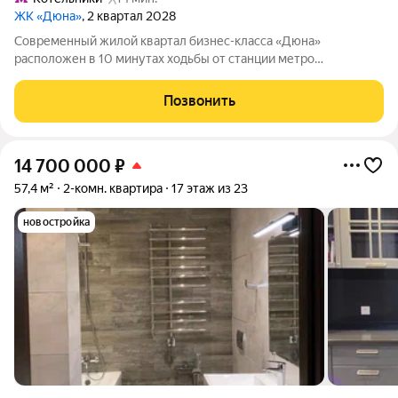
ЖК «Дюна»
, 2 квартал 2028
Современный жилой квартал бизнес-класса «Дюна»
расположен в 10 минутах ходьбы от станции метро
«Котельники» (1,2 км) на пересечении Новорязанского и
Дзержинского шоссе. Квартал находится в районе с развитой
Позвонить
инфраструктурой: в непосредственной
14 700 000
₽
57,4 м²
2-комн. квартира
17 этаж из 23
новостройка