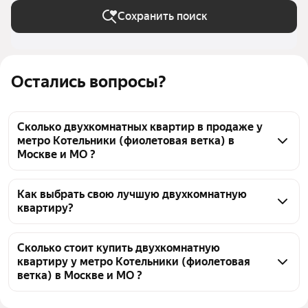
Сохранить поиск
Остались вопросы?
Сколько двухкомнатных квартир в продаже у
метро Котельники (фиолетовая ветка) в
Москве и МО ?
На Яндекс Недвижимости в продаже у метро 
Котельники (фиолетовая ветка) в Москве и МО 531 
Как выбрать свою лучшую двухкомнатную
квартиру?
двухкомнатных квартира, из них 7 объявлений от 
собственников, 176 объявлений от агентств, 348 
Чтобы купить 2-комнатную квартиру в ипотеку у 
объявлений от застройщиков
метро Котельники (фиолетовая ветка), 
Сколько стоит купить двухкомнатную
квартиру у метро Котельники (фиолетовая
воспользуйтесь тепловой картой для оценки 
ветка) в Москве и МО ?
инфраструктуры и транспортной доступности в 
выбранном районе у метро Котельники 
Цена за квадратный метр
122 449 — 419 231 ₽