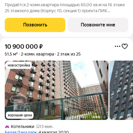
Продаётся 2-комн.квартира площадью 65.00 кв.м на 16 этаже
25 этажного дома (Корпус 10, секция 1) проекта ПИК
Кузьминский лес. Светлый просторный подъезд на уровне
земли, функциональная планировка, большие окна, с отделкой.
Позвонить
Позвоните мне
Жилой квартал «Кузьминский
10 900 000
₽
51,5 м²
2-комн. квартира
2 этаж из 25
новостройка
хорошая цена
Котельники
13 мин.
Белая Дача парк
, 4 квартал 2020