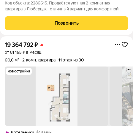
Код объекта: 2286615. Продаётся уютная 2-комнатная
квартира в Люберцах - отличный вариант для комфортной
жизни! Ищете квартиру, где будет удобно всей семье?
Предлагаем рассмотреть отличный вариант в городе
Позвонить
Люберцы, на улице Юбилейной! Почему стоит
19 364 792
₽
от 81 155 ₽ в месяц
60,6 м²
2-комн. квартира
11 этаж из 30
новостройка
Котельники
14 мин.