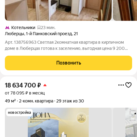
Котельники
23 мин.
Люберцы
,
1-й Панковский проезд
,
21
Арт. 138756963 Светлая 2комнатная квартира в кирпичном
доме в Люберцах готова к заселению, выгодная цена 9 200
000 руб. Теплый, практичный вариант для семьи или
инвестора: уютная квартира с косметическим ремонтом,
Позвонить
продуманной планировкой и доступной
18 634 700
₽
от 78 095 ₽ в месяц
49 м²
2-комн. квартира
29 этаж из 30
новостройка