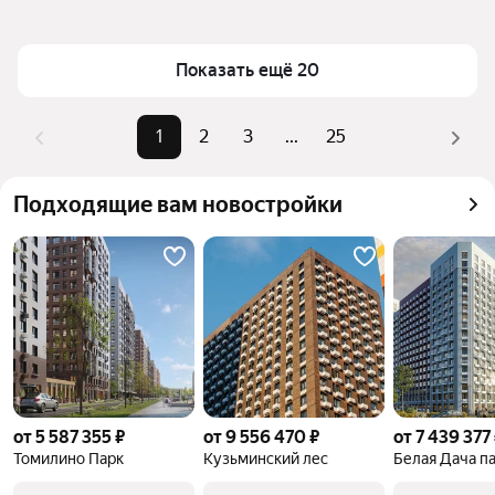
(фиолетовая ветка) в Москве и МО
Площадь
31 — 91 м²
Для легкого выбора подходящей квартиры в 
Самый дорогой объект
25,9 млн ₽
Показать ещё 20
верхней части страницы есть самые частые 
комбинации фильтров, например «» или «»
Помимо удобной сортировки по цене продажи вы 
1
2
3
...
25
можете отсортировать результаты по стоимости 
квадратного метра или площади
Подходящие вам новостройки
от 5 587 355 ₽
от 9 556 470 ₽
от 7 439 377
Томилино Парк
Кузьминский лес
Белая Дача п