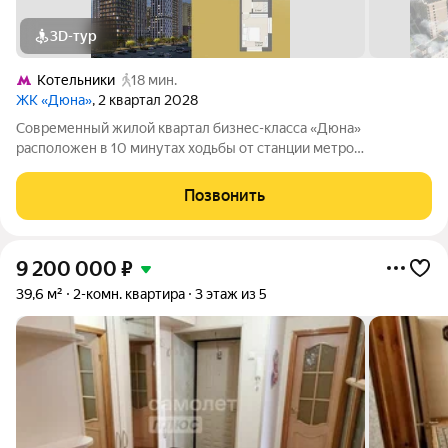
3D-тур
Котельники
18 мин.
ЖК «Дюна»
, 2 квартал 2028
Современный жилой квартал бизнес-класса «Дюна»
расположен в 10 минутах ходьбы от станции метро
«Котельники» (1,2 км) на пересечении Новорязанского и
Дзержинского шоссе. Квартал находится в районе с развитой
Позвонить
инфраструктурой: в непосредственной
9 200 000
₽
39,6 м²
2-комн. квартира
3 этаж из 5