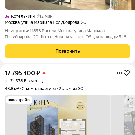
Котельники
12 мин.
Москва
,
улица Маршала Полубоярова
,
20
Номер лота: 11856 Россия, Москва, улица Маршала
Полубоярова, 20 Шоссе: Новорязанское Общая площадь: 51.80
м.кв., Жилая площадь: 27.10 м.кв., Площадь кухни: 13.00 м.кв.,
Кухня-гостинная, Квартира переделана из 2-комнатной в 1-
Позвонить
комнатную Продаётся
17 795 400
₽
от 74 578 ₽ в месяц
46,8 м²
2-комн. квартира
2 этаж из 30
новостройка