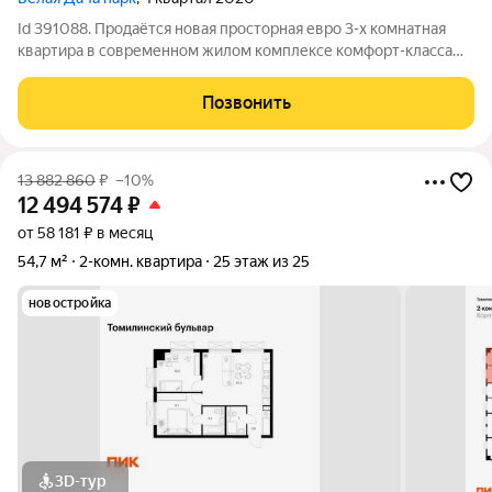
Id 391088. Продаётся новая просторная евро 3-х комнатная
квартира в современном жилом комплексе комфорт-класса
"Белая Дача парк"! В шаговой доступности от ст. метро
Котельники , в 2-х км от МКАД. Квартира с качественной
Позвонить
отделкой от застройщика ПИК.
13 882 860
₽
–10%
12 494 574
₽
от 58 181 ₽ в месяц
54,7 м²
2-комн. квартира
25 этаж из 25
новостройка
3D-тур