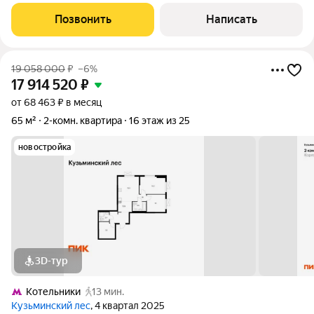
комнатная квартира, расположенная по адресу: Московская
область, г.Котельники, мкр.Белая Дача, д.19. Площадь квартиры
Позвонить
Написать
составляет 61.4 м,
19 058 000
₽
–6%
17 914 520
₽
от 68 463 ₽ в месяц
65 м²
2-комн. квартира
16 этаж из 25
новостройка
3D-тур
Котельники
13 мин.
Кузьминский лес
, 4 квартал 2025