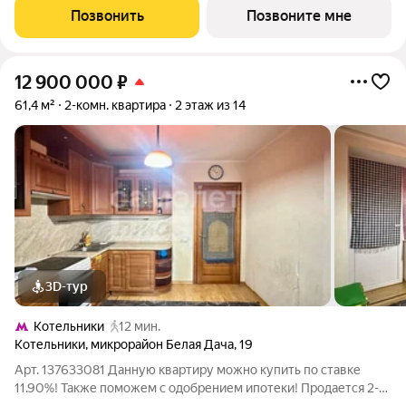
Дача парк». Удобное расположение 7 минут на автомобиле до
Позвонить
Позвоните мне
станции метро «Котельники»
12 900 000
₽
61,4 м²
2-комн. квартира
2 этаж из 14
3D-тур
Котельники
12 мин.
Котельники
,
микрорайон Белая Дача
,
19
Арт. 137633081 Данную квартиру можно купить по ставке
11.90%! Также поможем с одобрением ипотеки! Продается 2-х