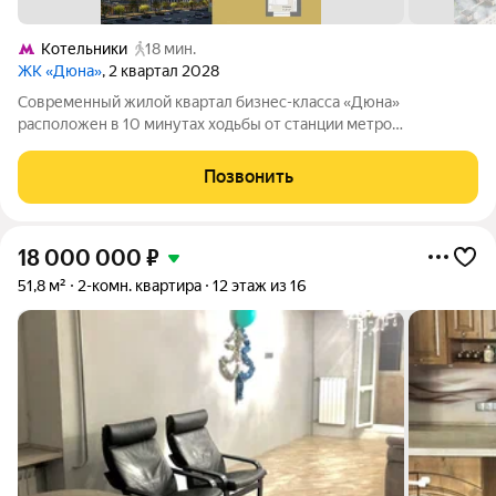
Котельники
18 мин.
ЖК «Дюна»
, 2 квартал 2028
Современный жилой квартал бизнес-класса «Дюна»
расположен в 10 минутах ходьбы от станции метро
«Котельники» (1,2 км) на пересечении Новорязанского и
Дзержинского шоссе. Квартал находится в районе с развитой
Позвонить
инфраструктурой: в непосредственной
18 000 000
₽
51,8 м²
2-комн. квартира
12 этаж из 16