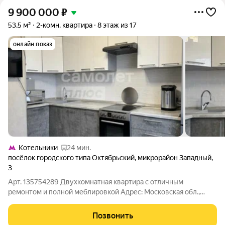
9 900 000
₽
53,5 м²
2-комн. квартира
8 этаж из 17
онлайн показ
Котельники
24 мин.
посёлок городского типа Октябрьский
,
микрорайон Западный
,
3
Арт. 135754289 Двухкомнатная квартира с отличным
ремонтом и полной меблировкой Адрес: Московская обл.,
г.о.Люберцы, пгт Октябрьский, мкр.Западный, дом 3 Площадь
квартиры: 53,5 м Этаж / Этажность: 8 из 17 Тип дома:
Позвонить
Панельный Продается 2-комнатная