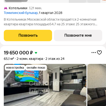
Котельники
21 мин.
Томилинский бульвар
, 1 квартал 2028
В Котельниках Московской области продаётся 2-комнатная
квартира квартира площадью54.7 на 25 этаже 25 этажного
дома (корпус 5-8, секция 2) в проекте ПИК «Томилинский
бульвар». Удобное расположение 20 минут пешком до
Позвонить
Позвоните мне
станции метро «Котельники» и 10
19 650 000
₽
65,1 м²
2-комн. квартира
2 этаж из 24
новостройка
онлайн показ