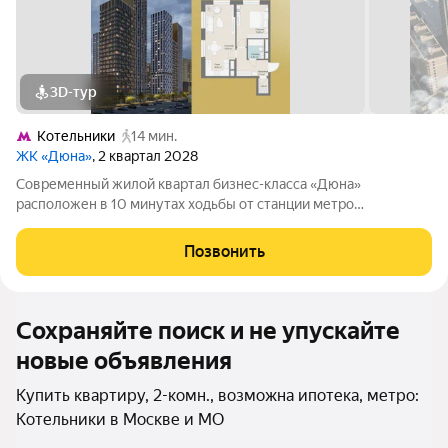
3D-тур
Котельники
14 мин.
ЖК «Дюна»
, 2 квартал 2028
Современный жилой квартал бизнес-класса «Дюна»
расположен в 10 минутах ходьбы от станции метро
«Котельники» (1,2 км) на пересечении Новорязанского и
Дзержинского шоссе. Квартал находится в районе с развитой
Позвонить
инфраструктурой: в непосредственной
Сохраняйте поиск и не упускайте
новые объявления
Купить квартиру, 2-комн., возможна ипотека, метро:
Котельники в Москве и МО