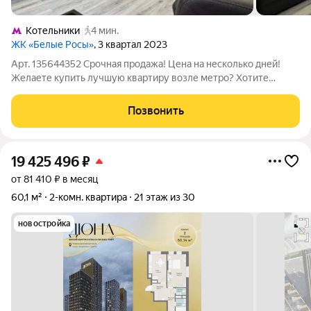
Котельники
4 мин.
ЖК «Белые Росы»
, 3 квартал 2023
Арт. 135644352 Срочная продажа! Цена на несколько дней!
Желаете купить лучшую квартиру возле метро? Хотите
готовый дизайнерский ремонт? В квартире остается все, что
видите на фото. О КВАРТИРЕ:Евро трехкомнатную квартира в
Позвонить
2 минутах от метро пешком
19 425 496
₽
от 81 410 ₽ в месяц
60,1 м²
2-комн. квартира
21 этаж из 30
новостройка