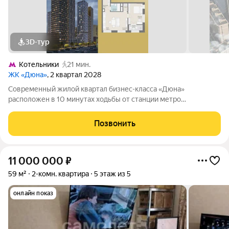
3D-тур
Котельники
21 мин.
ЖК «Дюна»
, 2 квартал 2028
Современный жилой квартал бизнес-класса «Дюна»
расположен в 10 минутах ходьбы от станции метро
«Котельники» (1,2 км) на пересечении Новорязанского и
Дзержинского шоссе. Квартал находится в районе с развитой
Позвонить
инфраструктурой: в непосредственной
11 000 000
₽
59 м²
2-комн. квартира
5 этаж из 5
онлайн показ