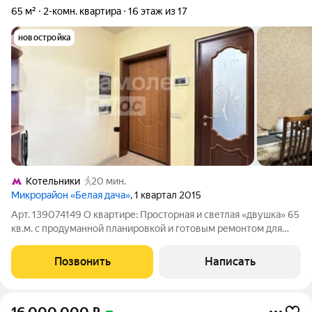
65 м²
2-комн. квартира
16 этаж из 17
новостройка
Котельники
20 мин.
Микрорайон «Белая дача»
, 1 квартал 2015
Арт. 139074149 О квартире: Просторная и светлая «двушка» 65
кв.м. с продуманной планировкой и готовым ремонтом для
комфортной жизни. Планировка: 2 раздельные комнаты,
изолированные санузлы (в одном душ, в другом джакузи для
Позвонить
Написать
релакса). Ремонт: