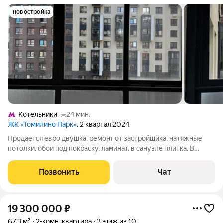
новостройка
Котельники
24 мин.
ЖК «Томилино Парк»
, 2 квартал 2024
Продается евро двушка, ремонт от застройщика, натяжные
потолки, обои под покраску, ламинат, в санузле плитка. В
квартире ни кто не жил и не живет. Обременений нет, два
взрослых собственника.
Позвонить
Чат
19 300 000
₽
67,3 м²
2-комн. квартира
3 этаж из 10