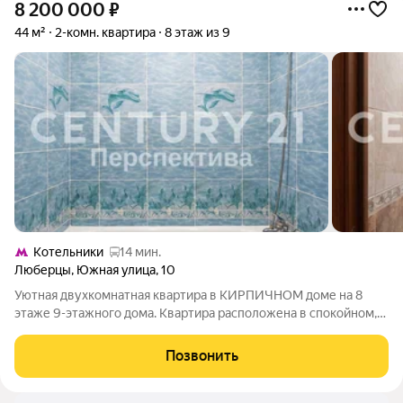
8 200 000
₽
44 м²
2-комн. квартира
8 этаж из 9
Котельники
14 мин.
Люберцы
,
Южная улица
,
10
Уютная двухкомнатная квартира в КИРПИЧНОМ доме на 8
этаже 9-этажного дома. Квартира расположена в спокойном,
зелёном районе, что создаёт приятную атмосферу для жизни
и позволяет наслаждаться чистым воздухом и тишиной.
Позвонить
Благодаря расположению на