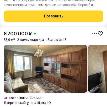
Лот: 1108411 Продается уютная, теплая, светлая квартира с
качественным ремонтом; делали все для себя. Первый и
единственный владелец проживает в квартире с 2022г.
Входная дверь в квартиру с тепло и звукоизоляцией.
Позвонить
Звукоизоляция выполнена по всем
8 700 000
₽
53,9 м²
2-комн. квартира
15 этаж из 16
Котельники
24 мин.
Дзержинский
,
улица Шама
,
10