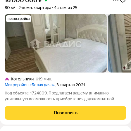
16 000 000
₽
80 м²
2-комн. квартира
4 этаж из 25
новостройка
Котельники
19 мин.
Микрорайон «Белая дача»
, 3 квартал 2021
Код объекта: 1724609. Предлагаем вашему вниманию
уникальную возможность приобретения двухкомнатной
квартиры в одном из самых перспективных районов
Московской области. Квартира площадью 80 кв. м
Позвонить
расположена в кирпично-монолитном доме 2021 года