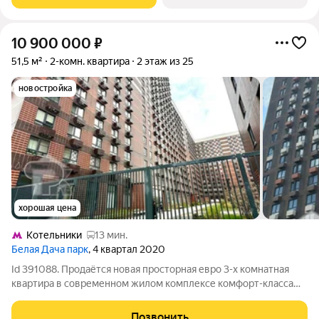
составляет 61.4 м,
10 900 000
₽
51,5 м²
2-комн. квартира
2 этаж из 25
новостройка
хорошая цена
Котельники
13 мин.
Белая Дача парк
, 4 квартал 2020
Id 391088. Продаётся новая просторная евро 3-х комнатная
квартира в современном жилом комплексе комфорт-класса
"Белая Дача парк"! В шаговой доступности от ст. метро
Котельники , в 2-х км от МКАД. Квартира с качественной
Позвонить