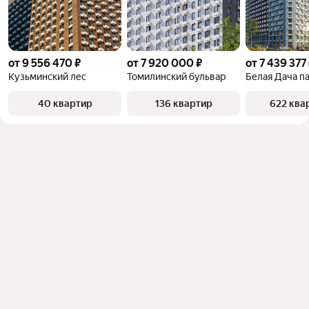
от 9 556 470 ₽
от 7 920 000 ₽
от 7 439 377
Кузьминский лес
Томилинский бульвар
Белая Дача п
40 квартир
136 квартир
622 ква