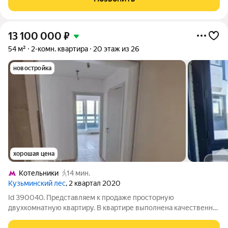
отделкой от застройщика ПИК.
13 100 000
₽
54 м²
2-комн. квартира
20 этаж из 26
новостройка
хорошая цена
Котельники
14 мин.
Кузьминский лес
, 2 квартал 2020
Id 390040. Представляем к продаже просторную
двухкомнатную квартиру. В квартире выполнена качественная
косметическая отделка, которая избавляет нового владельца