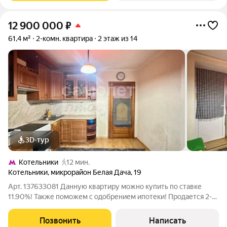
12 900 000
₽
61,4 м²
2-комн. квартира
2 этаж из 14
3D-тур
Котельники
12 мин.
Котельники
,
микрорайон Белая Дача
,
19
Арт. 137633081 Данную квартиру можно купить по ставке
11.90%! Также поможем с одобрением ипотеки! Продается 2-х
комнатная квартира, расположенная по адресу: Московская
область, г.Котельники, мкр.Белая Дача, д.19. Площадь квартиры
Позвонить
Написать