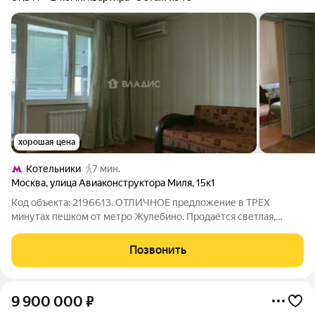
хорошая цена
Котельники
7 мин.
Москва
,
улица Авиаконструктора Миля
,
15к1
Код объекта: 2196613. ОТЛИЧНОЕ предложение в ТРЕХ
минутах пешком от метро Жулебино. Продаётся светлая,
большая и ПРОСТОРНАЯ двухкомнатная квартира площадью
67,3 кв. без учета большого балкона, площадью 5 кв.м. на
Позвонить
улице Авиаконструктора Миля, 15к1.
9 900 000
₽