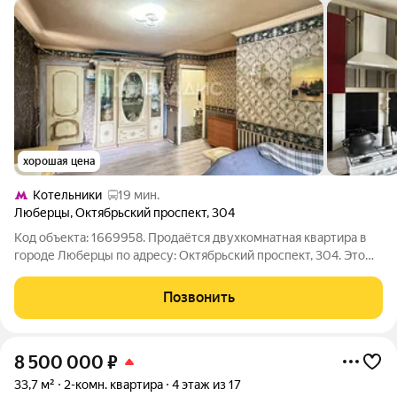
хорошая цена
Котельники
19 мин.
Люберцы
,
Октябрьский проспект
,
304
Код объекта: 1669958. Продаётся двухкомнатная квартира в
городе Люберцы по адресу: Октябрьский проспект, 304. Это
отличная возможность для тех, кто ищет комфортное жильё в
живописном районе с развитой инфраструктурой. Квартира
Позвонить
расположена на третьем
8 500 000
₽
33,7 м²
2-комн. квартира
4 этаж из 17