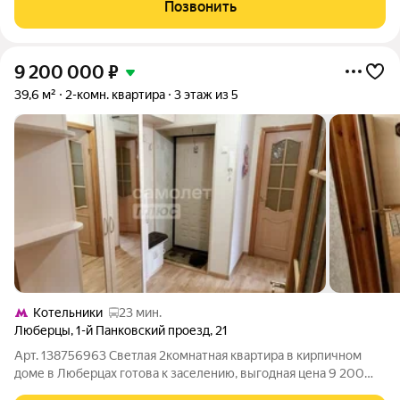
от грязных ремонтных работ и позволяет заехать сразу после
Позвонить
оформления сделки. Ключевая
9 200 000
₽
39,6 м²
2-комн. квартира
3 этаж из 5
Котельники
23 мин.
Люберцы
,
1-й Панковский проезд
,
21
Арт. 138756963 Светлая 2комнатная квартира в кирпичном
доме в Люберцах готова к заселению, выгодная цена 9 200
000 руб. Теплый, практичный вариант для семьи или