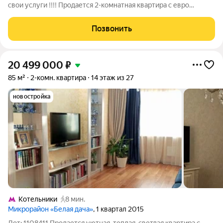
свои услуги !!!! Продается 2-комнатная квартира с евро
ремонтом в монолитном доме. Удачная планировка квартиры с
двумя спальными комнатами, кухней - гостиной, гардеробной.
Позвонить
Развитая
20 499 000
₽
85 м²
2-комн. квартира
14 этаж из 27
новостройка
Котельники
8 мин.
Микрорайон «Белая дача»
, 1 квартал 2015