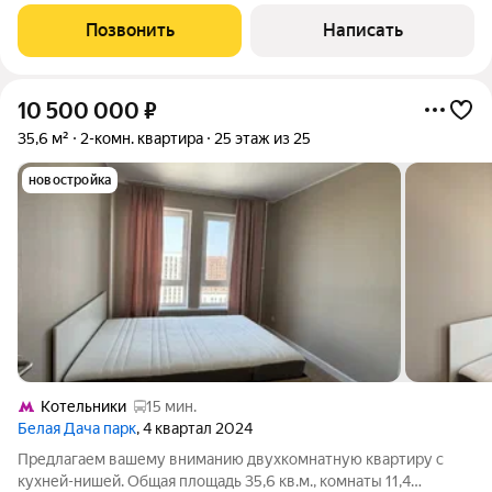
стоимость в договоре .Без обременений .Подходит под
ипотеку любого банка. Предлагаем Вашему вниманию
Позвонить
Написать
отличную двухкомнатную квартиру по цене
10 500 000
₽
35,6 м²
2-комн. квартира
25 этаж из 25
новостройка
Котельники
15 мин.
Белая Дача парк
, 4 квартал 2024
Предлагаем вашему вниманию двухкомнатную квартиру с
кухней-нишей. Общая площадь 35,6 кв.м., комнаты 11,4