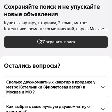
Сохраняйте поиск и не упускайте
новые объявления
Купить квартиру, вторичка, 2-комн., метро:
Котельники, ремонт: косметический, евро в Москве и
МО
Сохранить поиск
Остались вопросы?
Сколько двухкомнатных квартир в продаже у
метро Котельники (фиолетовая ветка) в
Москве и МО ?
На Яндекс Недвижимости в продаже у метро 
Котельники (фиолетовая ветка) в Москве и МО 133 
Как выбрать свою лучшую двухкомнатную
квартиру?