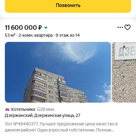
инвестора: уютная квартира с косметическим ремонтом,
Позвонить
продуманной планировкой и доступной
11 600 000
₽
53 м²
2-комн. квартира
9 этаж из 14
Котельники
28 мин.
Дзержинский
,
Дзержинская улица
,
27
Лот №49440377. Лучшее предложение цена-качество в
данном районе! Один взрослый собственник. Полная