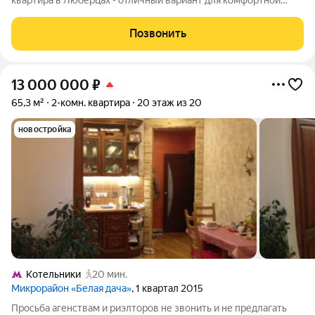
квартира в Люберцах - отличный вариант для комфортной
жизни! Ищете квартиру, где будет удобно всей семье?
Предлагаем рассмотреть отличный вариант в городе
Позвонить
Люберцы, на улице Юбилейной! Почему стоит
13 000 000
₽
65,3 м²
2-комн. квартира
20 этаж из 20
новостройка
Котельники
20 мин.
Микрорайон «Белая дача»
, 1 квартал 2015
Просьба агенствам и риэлторов не звонить и не предлагать