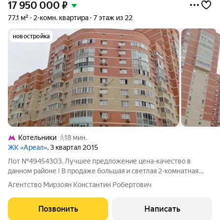
17 950 000
₽
77,1 м²
2-комн. квартира
7 этаж из 22
новостройка
Котельники
18 мин.
ЖК «Ареал»
, 3 квартал 2015
Лот №49454303. Лучшее предложение цена-качество в
данном районе ! В продаже большая и светлая 2-комнатная
квартира . Один взрослый собственник .Полная стоимость в
Агентство Мирзоян Константин Робертович
договоре. площадь 77,1 кв .м адрес: Московская область, г.
Люберцы, ул. Кирова, д.
Позвонить
Написать