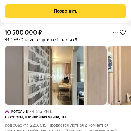
кв.м+10,4 кв.м., кухня-ниша 5,1 кв.м. Высота потолков 2,65м.
Квартира в идеальном состоянии («заезжай и живи»), после
Позвонить
получения ключей никто не
10 500 000
₽
44,4 м²
2-комн. квартира
1 этаж из 5
Котельники
12 мин.
Люберцы
,
Юбилейная улица
,
20
Код объекта: 2286615. Продаётся уютная 2-комнатная