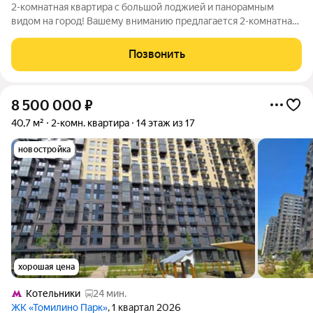
2-комнатная квартира с большой лоджией и панорамным
видом на город! Вашему вниманию предлагается 2-комнатная
квартира в г. Дзержинский, ул. Шама, д. 10, расположенная на
15 этаже 16-этажного панельного дома. Общая площадь 53,9 м,
Позвонить
жилая 28,3 м
8 500 000
₽
40,7 м²
2-комн. квартира
14 этаж из 17
новостройка
хорошая цена
Котельники
24 мин.
ЖК «Томилино Парк»
, 1 квартал 2026