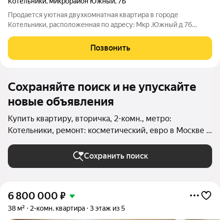
Котельники
,
микрорайон Южный
,
7Б
Продается уютная двухкомнатная квартира в городе
Котельники, расположенная по адресу: Мкр .Южный д 7б
СВОБОДНАЯ ПРОДАЖА!!! БЕЗ ОБРЕМЕНЕНИЙ! ПОЛНАЯ
СТОИМОСТЬ В ДОГОВОРЕ! ОДИН СОБСТВЕННИК! НИКТО НЕ
Позвонить
ПРОПИСАН Квартира находится на 15 этаже в доме серии П
Сохраняйте поиск и не упускайте
новые объявления
Купить квартиру, вторичка, 2-комн., метро:
Котельники, ремонт: косметический, евро в Москве и
МО
Сохранить поиск
6 800 000
₽
38 м²
2-комн. квартира
3 этаж из 5