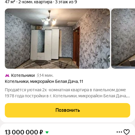
47 м²
2-комн. квартира
3 этаж из 9
Котельники
14 мин.
Котельники
,
микрорайон Белая Дача
,
11
Продаётся уютная 2х -комнатная квартира в панельном доме
1978 года постройки в г. Котельники, микрорайон Белая Дача,
Московская область. Главные преимущества: Отличная
транспортная доступность: От метро Котельники можно
Позвонить
доехать на маршрутке 4к
13 000 000
₽