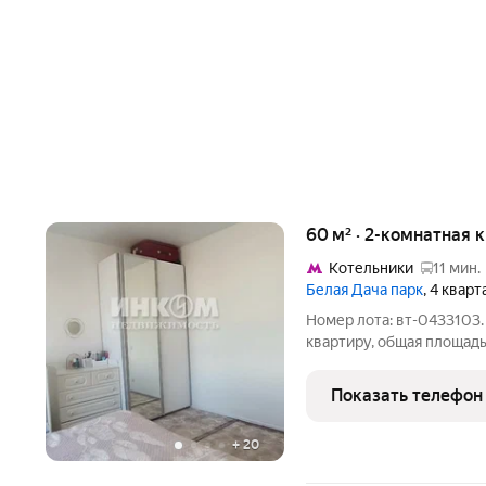
60 м² · 2-комнатная 
Котельники
11 мин.
Белая Дача парк
, 4 квар
Номер лота: вт-0433103
квартиру, общая площадь
просторная кухня-гостин
можно изолировать и сде
Показать телефон
локация.
+
20