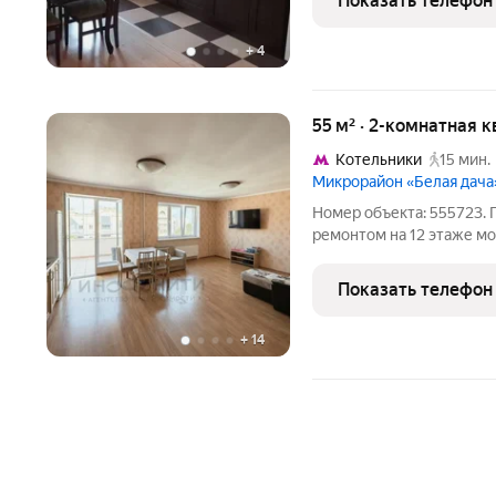
Показать телефон
оборудовать кабинет ил
+
4
55 м² · 2-комнатная к
Котельники
15 мин.
Микрорайон «Белая дача
Номер объекта: 555723. 
ремонтом на 12 этаже м
продуманной планировкой
пробке, а просто когда 
Показать телефон
кабинета в общее
+
14