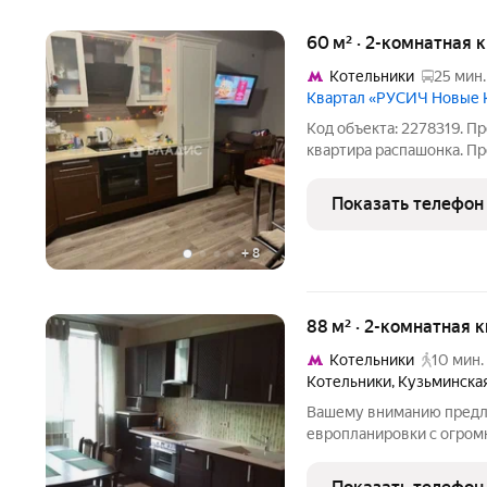
60 м² · 2-комнатная 
Котельники
25 мин.
Квартал «РУСИЧ Новые 
Код объекта: 2278319. П
квартира распашонка. Пр
изолированные комнаты и
место для готовки и обеденной зоны идеаль
Показать телефон
практичности.
+
8
88 м² · 2-комнатная 
Котельники
10 мин.
Котельники
,
Кузьминская
Вашему вниманию предла
европланировки с огромн
имеются две изолирован
гардеробная комната и з