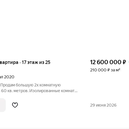
12 600 000
₽
квартира · 17 этаж из 25
210 000 ₽ за м²
тал 2020
. Продам большую 2х комнатную
 60 кв. метров. Изолированные комнаты,
ая 21 кв.м с двумя окнами, при желание
лать 3-х комнатную квартиру! Отличная
29 июня 2026