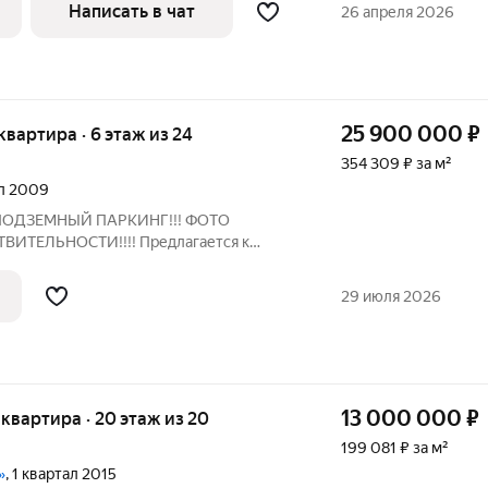
ники всего 10-12 минут
Написать в чат
26 апреля 2026
25 900 000
₽
 квартира · 6 этаж из 24
354 309 ₽ за м²
ал 2009
ПОДЗЕМНЫЙ ПАРКИНГ!!! ФОТО
ИТЕЛЬНОСТИ!!!! Предлагается к
вухкомнатная квартира в современном
 комплекса "Приволье". Этот дом
29 июля 2026
 тех, кто ценит
13 000 000
₽
я квартира · 20 этаж из 20
199 081 ₽ за м²
»
, 1 квартал 2015