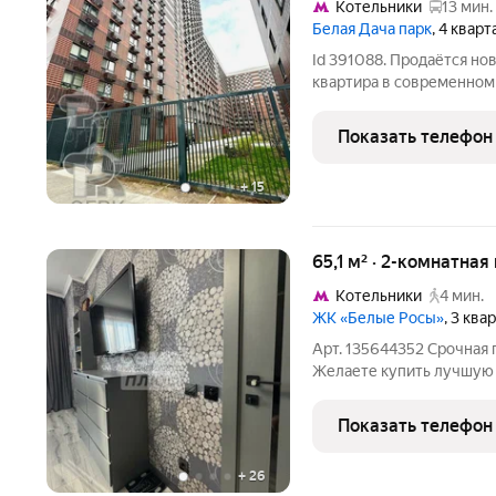
Котельники
13 мин.
Белая Дача парк
, 4 квар
Id 391088. Продаётся но
квартира в современном
"Белая Дача парк"! В шаг
Котельники , в 2-х км о
Показать телефон
от застройщика ПИК.
+
15
65,1 м² · 2-комнатная
Котельники
4 мин.
ЖК «Белые Росы»
, 3 ква
Арт. 135644352 Срочная 
Желаете купить лучшую 
дизайнерский ремонт? В 
фото. О КВАРТИРЕ:Евро трехкомнатную квартира в 2 минутах от
Показать телефон
метро пешком
+
26