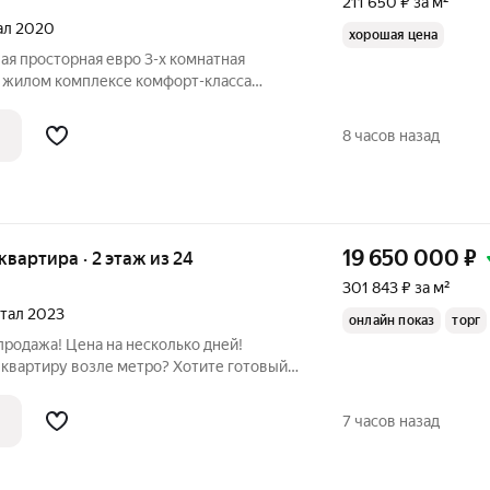
211 650 ₽ за м²
тал 2020
хорошая цена
вая просторная евро 3-х комнатная
 жилом комплексе комфорт-класса
овой доступности от ст. метро
т МКАД. Квартира с качественной отделкой
8 часов назад
19 650 000
₽
 квартира · 2 этаж из 24
301 843 ₽ за м²
ртал 2023
онлайн показ
торг
продажа! Цена на несколько дней!
квартиру возле метро? Хотите готовый
квартире остается все, что видите на
7 часов назад