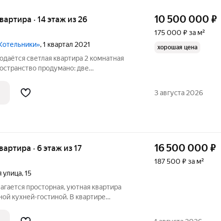
10 500 000
₽
квартира · 14 этаж из 26
175 000 ₽ за м²
Котельники»
, 1 квартал 2021
хорошая цена
родаётся светлая квартира 2 комнатная
остранство продумано: две
 большая кухня , где легко организовать
ное сочетание уюта и
3 августа 2026
16 500 000
₽
квартира · 6 этаж из 17
187 500 ₽ за м²
 улица
,
15
гается просторная, уютная квартира
ой кухней-гостиной. В квартире
ные комнаты, большой санузел,
астекленная лоджия, где можно