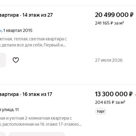
20 499 000
₽
квартира · 14 этаж из 27
241 165 ₽ за м²
»
, 1 квартал 2015
ютная, теплая, светлая квартира с
делали все для себя. Первый и
роживает в квартире с 2022г. Входная
о и звукоизоляцией. Звукоизоляция
27 июля 2026
13 300 000
₽
квартира · 16 этаж из 17
204 615 ₽ за м²
 улица
,
11
торг
лая и уютная 2-комнатная квартира с
, расположенная на 16 этаже 17-этажного
ода постройки. Квартира находится в