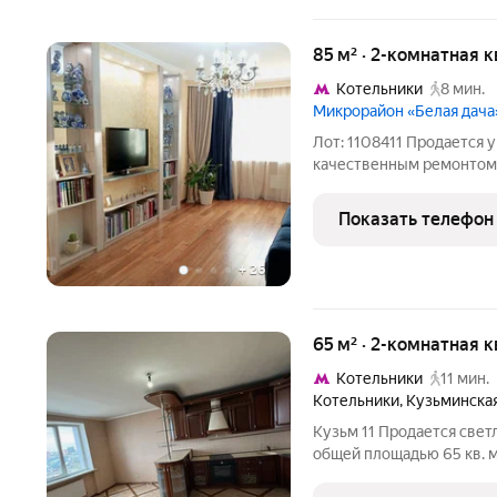
85 м² · 2-комнатная 
Котельники
8 мин.
Микрорайон «Белая дача
Лот: 1108411 Продается у
качественным ремонтом; 
единственный владелец п
дверь в квартиру с тепл
Показать телефон
выполнена по всем
+
26
65 м² · 2-комнатная 
Котельники
11 мин.
Котельники
,
Кузьминская
Кузьм 11 Продается свет
общей площадью 65 кв. м
монолитного дома 2004 г