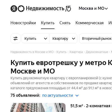
Москва и МО
Новостройки
Купить
Снять
Коммерческая
И
Купить
Квартиру
Вторичный рынок
Недвижимость в Москве и МО
Купить
Квартира
Двухкомнатные
Купить евротрешку у метро К
Москве и МО
Купить двухкомнатную квартиру с европланировкой (с кухне
объявлений от агентств и собственников по продаже кварти
каталоге предложения площадью от 44,4 м² до 91,1 м² в ново
75 объявлений:
по актуальности
51,5 м² · 2-комнатная