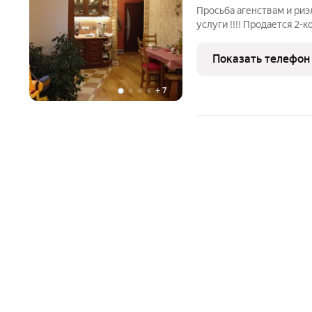
Просьба агенствам и риэ
услуги !!!! Продается 2-
монолитном доме. Удачн
спальными комнатами, ку
Показать телефон
+
7