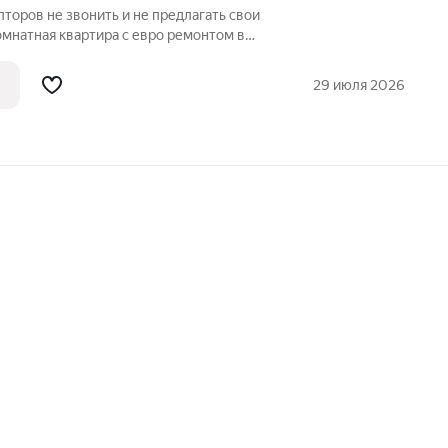
лторов не звонить и не предлагать свои
комнатная квартира с евро ремонтом в
ая планировка квартиры с двумя
хней - гостиной, гардеробной. Развитая
29 июля 2026