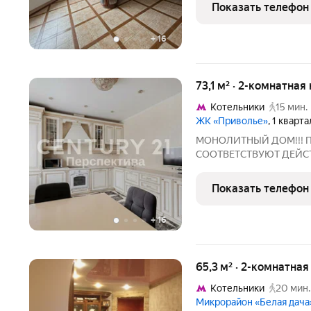
пешей доступности от метро Котель
Показать телефон
пешком.
+
16
73,1 м² · 2-комнатная
Котельники
15 мин.
ЖК «Приволье»
, 1 кварт
МОНОЛИТНЫЙ ДОМ!!! 
СООТВЕТСТВУЮТ ДЕЙСТВ
продаже великолепная д
монолитном доме жилого
Показать телефон
бизнес-класса создан для
+
16
65,3 м² · 2-комнатна
Котельники
20 мин.
Микрорайон «Белая дача