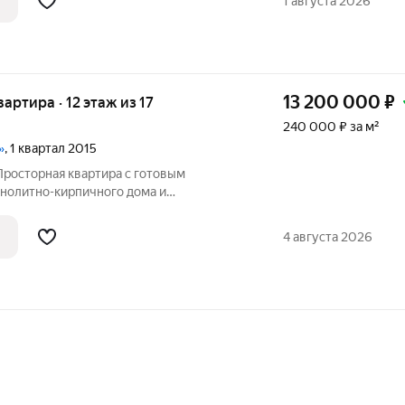
1 августа 2026
и
13 200 000
₽
вартира · 12 этаж из 17
240 000 ₽ за м²
»
, 1 квартал 2015
Просторная квартира с готовым
онолитно-кирпичного дома и
. Ваш рабочий день заканчивается не в
вы выходите из изолированной комнаты-
4 августа 2026