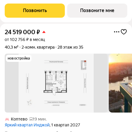
квартира площадью 40.6 кв.м без отделки. Квартира
расположена на 12 этаже 32-этажного дома, корпус 1, в жилом
Позвонить
Позвоните мне
квартале бизнес-класса Инджой.
24 519 000
₽
от 102 756 ₽ в месяц
40,3 м²
2-комн. квартира
28 этаж из 35
новостройка
Коптево
19 мин.
Яркий квартал Инджой
, 1 квартал 2027