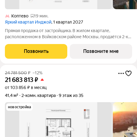
Коптево
19 мин.
Яркий квартал Инджой
, 1 квартал 2027
Прямая продажа от застройщика. В жилом квартале,
расположенном в Войковском районе Москвы, продаётся 2-к
квартира площадью 40.8 кв.м без отделки. Квартира
расположена на 13 этаже 32-этажного дома, корпус 1, в жилом
Позвонить
Позвоните мне
квартале бизнес-класса Инджой.
24 781 500
₽
–12%
21 683 813
₽
от 103 856 ₽ в месяц
41,4 м²
2-комн. квартира
9 этаж из 35
новостройка