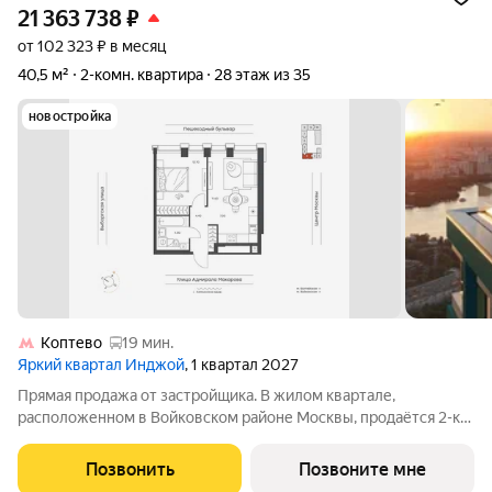
21 363 738
₽
от 102 323 ₽ в месяц
40,5 м²
2-комн. квартира
28 этаж из 35
новостройка
Коптево
19 мин.
Яркий квартал Инджой
, 1 квартал 2027
Прямая продажа от застройщика. В жилом квартале,
расположенном в Войковском районе Москвы, продаётся 2-к
квартира площадью 40.5 кв.м без отделки. Квартира
расположена на 28 этаже 35-этажного дома, корпус 1, в жилом
Позвонить
Позвоните мне
квартале бизнес-класса Инджой.