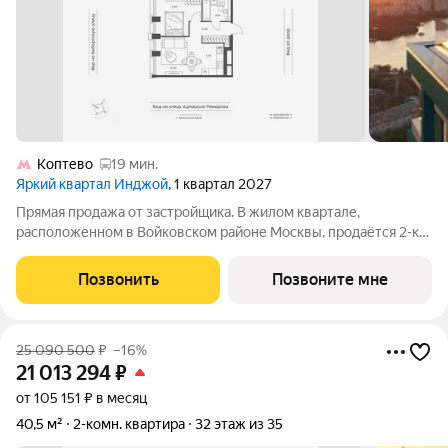
Коптево
19 мин.
Яркий квартал Инджой
, 1 квартал 2027
Прямая продажа от застройщика. В жилом квартале,
расположенном в Войковском районе Москвы, продаётся 2-к
квартира площадью 40.7 кв.м без отделки. Квартира
расположена на 3 этаже 33-этажного дома, корпус 1, в жилом
Позвонить
Позвоните мне
квартале бизнес-класса Инджой.
25 090 500
₽
–16%
21 013 294
₽
от 105 151 ₽ в месяц
40,5 м²
2-комн. квартира
32 этаж из 35