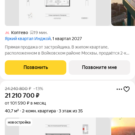
Коптево
19 мин.
Яркий квартал Инджой
, 1 квартал 2027
Прямая продажа от застройщика. В жилом квартале,
расположенном в Войковском районе Москвы, продаётся 2-к
квартира площадью 41.4 кв.м без отделки. Квартира
расположена на 9 этаже 12-этажного дома, корпус 1, в жилом
Позвонить
Позвоните мне
квартале бизнес-класса Инджой.
24 240 800
₽
–13%
21 210 700
₽
от 101 590 ₽ в месяц
40,7 м²
2-комн. квартира
3 этаж из 35
новостройка