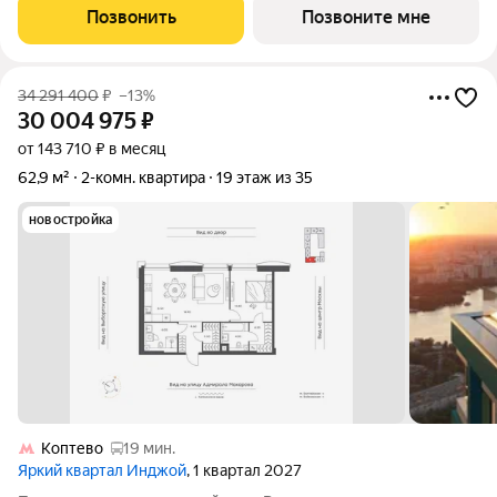
расположена на 8 этаже 12-этажного дома, корпус 1, в жилом
Позвонить
Позвоните мне
квартале бизнес-класса Инджой.
34 291 400
₽
–13%
30 004 975
₽
от 143 710 ₽ в месяц
62,9 м²
2-комн. квартира
19 этаж из 35
новостройка
Коптево
19 мин.
Яркий квартал Инджой
, 1 квартал 2027