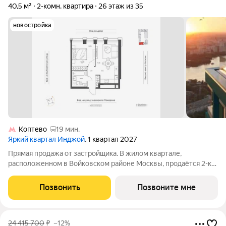
40,5 м²
2-комн. квартира
26 этаж из 35
новостройка
Коптево
19 мин.
Яркий квартал Инджой
, 1 квартал 2027
Прямая продажа от застройщика. В жилом квартале,
расположенном в Войковском районе Москвы, продаётся 2-к
квартира площадью 40.5 кв.м без отделки. Квартира
расположена на 26 этаже 35-этажного дома, корпус 1, в жилом
Позвонить
Позвоните мне
квартале бизнес-класса Инджой.
24 415 700
₽
–12%