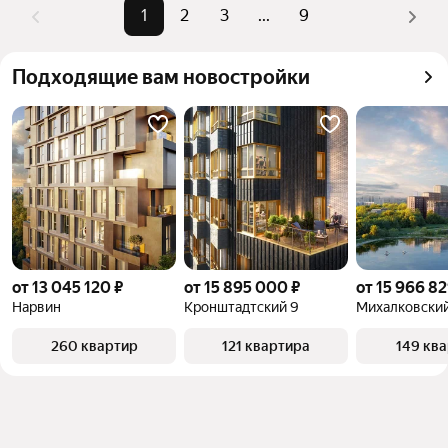
Помимо удобной сортировки по цене продажи вы 
1
2
3
...
9
можете отсортировать результаты по стоимости 
квадратного метра или площади
Подходящие вам новостройки
от 13 045 120 ₽
от 15 895 000 ₽
от 15 966 82
Нарвин
Кронштадтский 9
Михалковски
260 квартир
121 квартира
149 кв