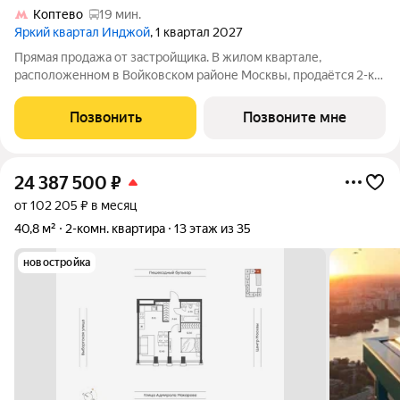
Коптево
19 мин.
Яркий квартал Инджой
, 1 квартал 2027
Прямая продажа от застройщика. В жилом квартале,
расположенном в Войковском районе Москвы, продаётся 2-к
квартира площадью 41 кв.м без отделки. Квартира
расположена на 28 этаже 32-этажного дома, корпус 1, в жилом
Позвонить
Позвоните мне
квартале бизнес-класса Инджой. Инджой
24 387 500
₽
от 102 205 ₽ в месяц
40,8 м²
2-комн. квартира
13 этаж из 35
новостройка