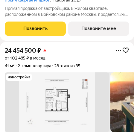
Яркий квартал Инджой
, 1 квартал 2027
Прямая продажа от застройщика. В жилом квартале,
расположенном в Войковском районе Москвы, продаётся 2-к
квартира площадью 91.5 кв.м без отделки. Квартира
расположена на 2 этаже 32-этажного дома, корпус 1, в жилом
Позвонить
Позвоните мне
квартале бизнес-класса Инджой.
24 454 500
₽
от 102 485 ₽ в месяц
41 м²
2-комн. квартира
28 этаж из 35
новостройка