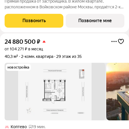
Прямая продажа от застройщика. В жилом квартале,
расположенном в Войковском районе Москвы, продаётся 2-к
квартира площадью 62.9 кв.м без отделки. Квартира
расположена на 19 этаже 35-этажного дома, корпус 1, в жилом
Позвонить
Позвоните мне
квартале бизнес-класса Инджой.
24 880 500
₽
от 104 271 ₽ в месяц
40,3 м²
2-комн. квартира
29 этаж из 35
новостройка
Коптево
19 мин.