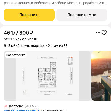
расположенном в Войковском районе Москвы, продаётся 2-к
квартира площадью 42.1 кв.м без отделки. Квартира
расположена на 19 этаже 32-этажного дома, корпус 1, в жилом
Позвонить
Позвоните мне
квартале бизнес-класса Инджой.
46 177 800
₽
от 193 525 ₽ в месяц
91,5 м²
2-комн. квартира
2 этаж из 35
новостройка
Коптево
19 мин.