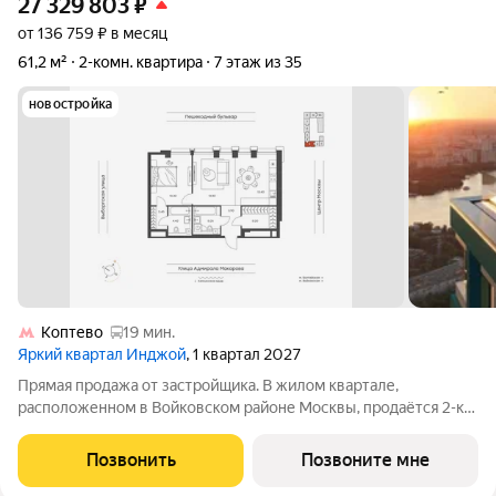
27 329 803
₽
от 136 759 ₽ в месяц
61,2 м²
2-комн. квартира
7 этаж из 35
новостройка
Коптево
19 мин.
Яркий квартал Инджой
, 1 квартал 2027
Прямая продажа от застройщика. В жилом квартале,
расположенном в Войковском районе Москвы, продаётся 2-к
квартира площадью 61.2 кв.м без отделки. Квартира
расположена на 7 этаже 35-этажного дома, корпус 1, в жилом
Позвонить
Позвоните мне
квартале бизнес-класса Инджой.