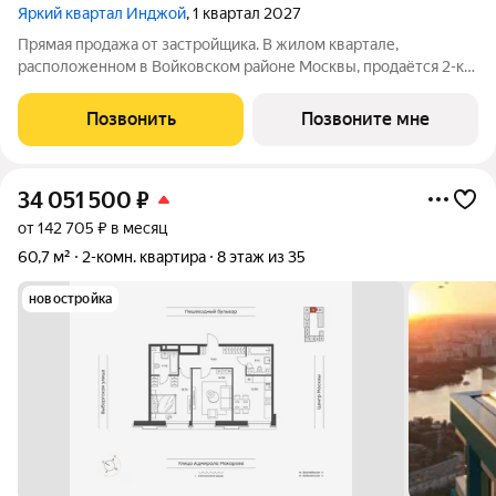
Яркий квартал Инджой
, 1 квартал 2027
Прямая продажа от застройщика. В жилом квартале,
расположенном в Войковском районе Москвы, продаётся 2-к
квартира площадью 40.3 кв.м без отделки. Квартира
расположена на 29 этаже 32-этажного дома, корпус 1, в жилом
Позвонить
Позвоните мне
квартале бизнес-класса Инджой.
34 051 500
₽
от 142 705 ₽ в месяц
60,7 м²
2-комн. квартира
8 этаж из 35
новостройка