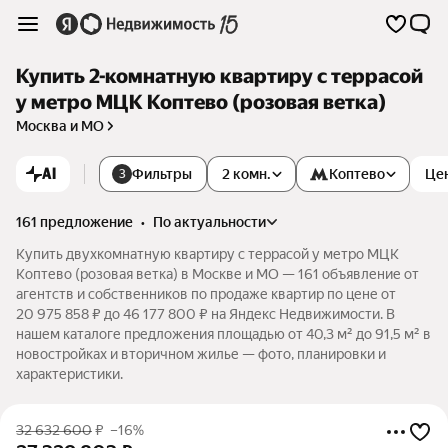
Купить 2-комнатную квартиру с террасой
у метро МЦК Коптево (розовая ветка)
Москва и МО
AI
Фильтры
2 комн.
Коптево
Це
3
161 предложение
•
по актуальности
Купить двухкомнатную квартиру с террасой у метро МЦК
Коптево (розовая ветка) в Москве и МО — 161 объявление от
агентств и собственников по продаже квартир по цене от
20 975 858 ₽ до 46 177 800 ₽ на Яндекс Недвижимости. В
нашем каталоге предложения площадью от 40,3 м² до 91,5 м² в
новостройках и вторичном жилье — фото, планировки и
характеристики.
32 632 600
₽
–16%