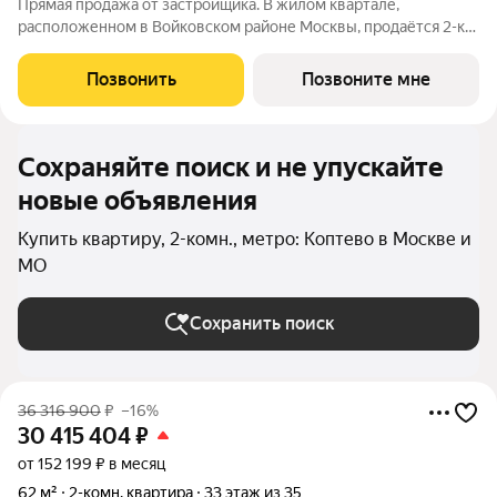
Прямая продажа от застройщика. В жилом квартале,
расположенном в Войковском районе Москвы, продаётся 2-к
квартира площадью 40.3 кв.м без отделки. Квартира
расположена на 28 этаже 32-этажного дома, корпус 1, в жилом
Позвонить
Позвоните мне
квартале бизнес-класса Инджой.
Сохраняйте поиск и не упускайте
новые объявления
Купить квартиру, 2-комн., метро: Коптево в Москве и
МО
Сохранить поиск
36 316 900
₽
–16%
30 415 404
₽
от 152 199 ₽ в месяц
62 м²
2-комн. квартира
33 этаж из 35