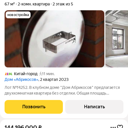
67 м²
2-комн. квартира
2 этаж из 5
новостройка
Китай-город
11 мин.
Дом «Абрикосов»
, 2 квартал 2023
Лот №f4252. В клубном доме "Дом Абрикосов" предлагается
двухкомнатная квартира без отделки. Общая площадь
квартиры 67 кв. м. Высокие потолки. Планируется: кухня-
гостиная, спальня с гардеробной два с/у. Участник ассоциации
Позвонить
Написать
агентств элитной
144 196 000
₽