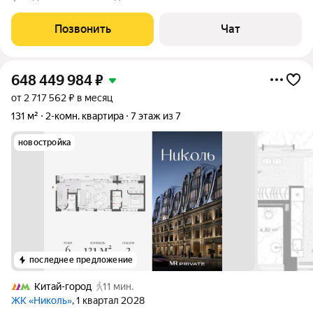
перекрытиями в 3 -км от Кремля! Это представительский
тёплый кирпичный дом, расположен в самом центре Москвы с
Позвонить
Чат
современной развитой инфраструктурой.
648 449 984
₽
от 2 717 562 ₽ в месяц
131 м²
2-комн. квартира
7 этаж из 7
новостройка
последнее предложение
Китай-город
11 мин.
ЖК «Николь»
, 1 квартал 2028