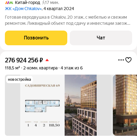
Китай-город
17 мин.
ЖК «Дом Chkalov»
, 4 квартал 2024
Готовая евродвушка в Chkalov, 20 этаж, с мебелью и свежим
ремонтом. Ликвидный объект под сдачу и инвестиции заезжай
или сдавай хоть завтра. 29,9 млн, дешевле готовых в доме.
Метро 2 минуты. Поможем настроить поток арендаторов.
Позвонить
Чат
Предлагаю стильный и
276 924 256
₽
118,5 м²
2-комн. квартира
4 этаж из 6
новостройка