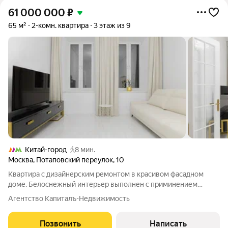
61 000 000
₽
65 м²
2-комн. квартира
3 этаж из 9
Китай-город
8 мин.
Москва
,
Потаповский переулок
,
10
Квартира с дизайнерским ремонтом в красивом фасадном
доме. Белоснежный интерьер выполнен с приминением
натурального камня. Состояние идеальное, никто не жил.
Агентство Капиталъ-Недвижимость
Комнаты изолированы, кухня с островом, санузел раздельный.
продается со всей мебелью и
Позвонить
Написать