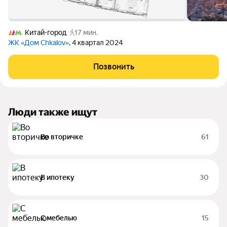
Китай-город
17 мин.
ЖК «Дом Chkalov»
, 4 квартал 2024
Позвонить
Люди также ищут
Во вторичке
61
В ипотеку
30
С мебелью
15