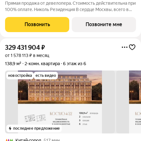
Прямая продажа от девелопера. Стоимость действительна при
100% оплате. Николь Резиденция В сердце Москвы, всего в
300 метрах от Кремля, где история встречается с
современностью, появляется новый формат уединённой
Позвонить
Позвоните мне
жизни. Николь Резиденция часть
329 431 904
₽
от 1 578 113 ₽ в месяц
138,9 м²
2-комн. квартира
6 этаж из 6
новостройка
есть видео
последнее предложение
Китай-город
17 мин.