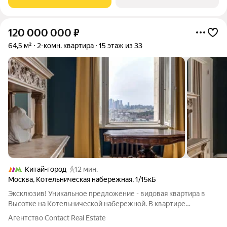
120 000 000
₽
64,5 м²
2-комн. квартира
15 этаж из 33
Китай-город
12 мин.
Москва
,
Котельническая набережная
,
1/15кБ
Эксклюзив! Уникальное предложение - видовая квартира в
Высотке на Котельнической набережной. В квартире
проведены реставрационно-восстановительные работы.
Агентство Contact Real Estate
Сохранены оригинальные паркет, окна, двери, лепнина, плитка.