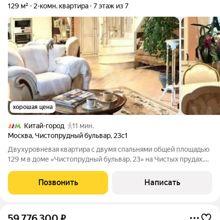
129 м²
2-комн. квартира
7 этаж из 7
хорошая цена
Китай-город
11 мин.
Москва
,
Чистопрудный бульвар
,
23с1
Двухуровневая квартира с двумя спальнями общей площадью
129 м в доме «Чистопрудный бульвар, 23» на Чистых прудах.
Квартира с отделкой в классическом стиле расположена на
седьмом этаже. Интерьер декорирован молдингами,
Позвонить
Написать
карнизами и дизайнерскими
59 776 300
₽