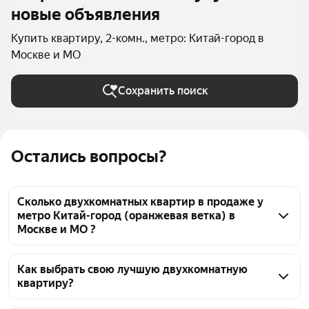
новые объявления
Купить квартиру, 2-комн., метро: Китай-город в
Москве и МО
Сохранить поиск
Остались вопросы?
Сколько двухкомнатных квартир в продаже у
метро Китай-город (оранжевая ветка) в
Москве и МО ?
На Яндекс Недвижимости в продаже у метро 
Китай-город (оранжевая ветка) в Москве и МО 104 
Как выбрать свою лучшую двухкомнатную
квартиру?
двухкомнатных квартиры, из них 2 объявления от 
собственников, 55 объявлений от агентств, 47 
Чтобы купить 2-комнатную квартиру у метро 