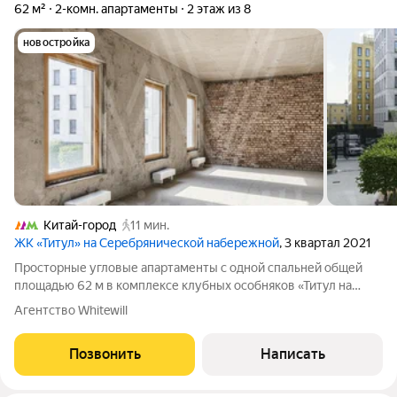
62 м²
2-комн. апартаменты
2 этаж из 8
новостройка
Китай-город
11 мин.
ЖК «Титул» на Серебрянической набережной
, 3 квартал 2021
Просторные угловые апартаменты с одной спальней общей
площадью 62 м в комплексе клубных особняков «Титул на
Серебрянической». Апартаменты без отделки расположены на
Агентство Whitewill
втором этаже в корпусе 2. Возможная планировка: кухня-
гостиная, мастер-спальня с
Позвонить
Написать