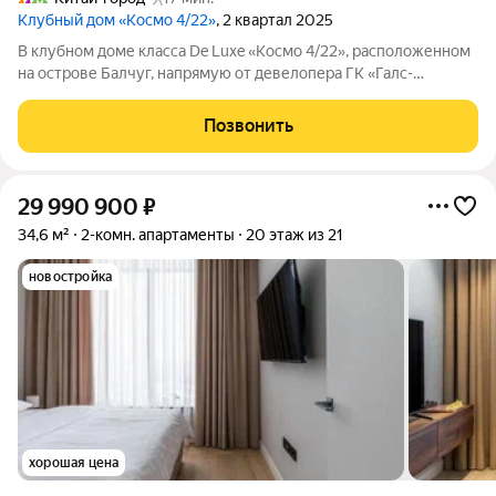
Клубный дом «Космо 4/22»
, 2 квартал 2025
В клубном доме класса De Luxe «Космо 4/22», расположенном
на острове Балчуг, напрямую от девелопера ГК «Галс-
Девелопмент» представлена 2-комнатная квартира на 6 этаже
общей площадью 138.90 м. Квартира предлагается без
Позвонить
отделки, со свободной
29 990 900
₽
34,6 м²
2-комн. апартаменты
20 этаж из 21
новостройка
хорошая цена