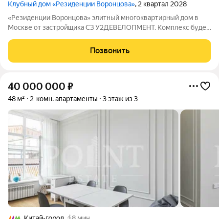
Клубный дом «Резиденции Воронцова»
, 2 квартал 2028
«Резиденции Воронцова» элитный многоквартирный дом в
Москве от застройщика СЗ У2ДЕВЕЛОПМЕНТ. Комплекс будет
включать 75 квартир разной планировки: однокомнатные 22
единицы; двухкомнатные 29 единиц; трёхкомнатные 18
Позвонить
единиц; квартиры с четырьмя
40 000 000
₽
48 м²
2-комн. апартаменты
3 этаж из 3
Китай-город
8 мин.