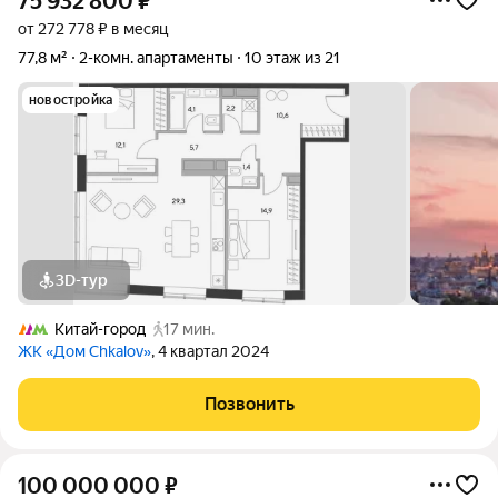
75 932 800
₽
от 272 778 ₽ в месяц
77,8 м²
2-комн. апартаменты
10 этаж из 21
новостройка
3D-тур
Китай-город
17 мин.
ЖК «Дом Chkalov»
, 4 квартал 2024
Позвонить
100 000 000
₽