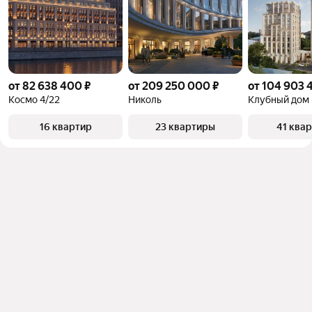
от 82 638 400 ₽
от 209 250 000 ₽
от 104 903 
Космо 4/22
Николь
16 квартир
23 квартиры
41 ква