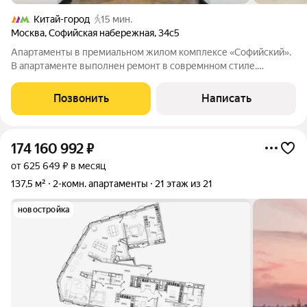
Китай-город
15 мин.
Москва
,
Софийская набережная
,
34с5
Апартаменты в премиальном жилом комплексе «Софийский».
В апартаменте выполнен ремонт в совремнном стиле.
Планировкой предусмотрены объединенная зона кухни-
гостиной, мастер-спальня со своей ванной и гардеробной
Позвонить
Написать
комнатами, гостевой санузел. В жилом
174 160 992
₽
от 625 649 ₽ в месяц
137,5 м²
2-комн. апартаменты
21 этаж из 21
новостройка