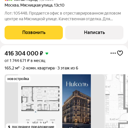
Москва
,
Мясницкая улица
,
13с10
Лот: 105448. Продается офис в отреставрированном деловом
центре на Мясницкой улице. Качественная отделка. Для
сотрудников предусмотрена кухня. Презентабельная входная
группа и общие зоны. Рядом вся инфраструктура
Позвонить
Написать
исторического центра Москвы - кафе,
416 304 000
₽
от 1 744 671 ₽ в месяц
165,2 м²
2-комн. квартира
3 этаж из 6
новостройка
последнее предложение