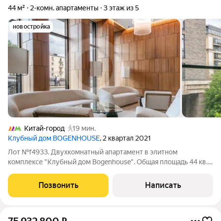
44 м²
2-комн. апартаменты
3 этаж из 5
новостройка
Китай-город
19 мин.
Клубный дом BOGENHOUSE
, 2 квартал 2021
Лот №f4933. Двухкомнатный апартамент в элитном
комплексе "Клубный дом Bogenhouse". Общая площадь 44 кв.
м. Высота потолков 3,30 м. Отделка white box. Планировка:
кухня-гостиная, спальня, санузел, постирочная, гардеробная,
Позвонить
Написать
прихожая. Дом оснащен