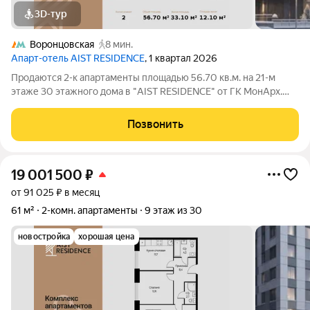
3D-тур
Воронцовская
8 мин.
Апарт-отель AIST RESIDENCE
, 1 квартал 2026
Продаются 2-к апартаменты площадью 56.70 кв.м. на 21-м
этаже 30 этажного дома в "AIST RESIDENCE" от ГК МонАрх.
AIST RESIDENCE это комплекс апартаментов для тех, кто
стремится к гармонии между динамичной городской жизнью и
Позвонить
отдыхом на природе.
19 001 500
₽
от 91 025 ₽ в месяц
61 м²
2-комн. апартаменты
9 этаж из 30
новостройка
хорошая цена