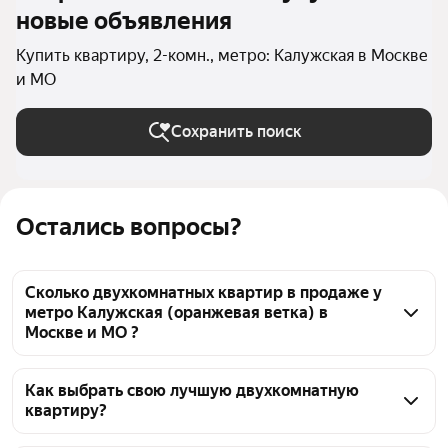
новые объявления
Купить квартиру, 2-комн., метро: Калужская в Москве
и МО
Сохранить поиск
Остались вопросы?
Сколько двухкомнатных квартир в продаже у
метро Калужская (оранжевая ветка) в
Москве и МО ?
На Яндекс Недвижимости в продаже у метро 
Калужская (оранжевая ветка) в Москве и МО 69 
Как выбрать свою лучшую двухкомнатную
квартиру?
двухкомнатных квартир, из них 2 объявления от 
агентств, 67 объявлений от застройщиков
Чтобы купить 2-комнатную квартиру c 3D-туром у 