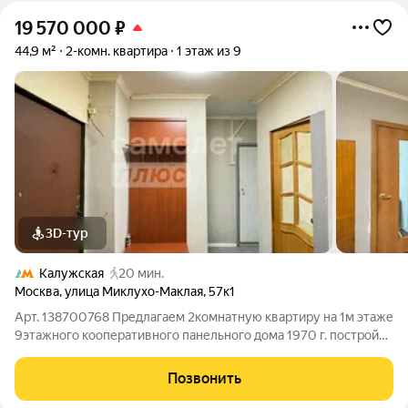
19 570 000
₽
44,9 м²
2-комн. квартира
1 этаж из 9
3D-тур
Калужская
20 мин.
Москва
,
улица Миклухо-Маклая
,
57к1
Арт. 138700768 Предлагаем 2комнатную квартиру на 1м этаже
9этажного кооперативного панельного дома 1970 г. постройки
в ШИКАРНОЙ ЛОКАЦИИ по ул. МиклухоМаклая. Прямая
продажа, все документы готовы. Возможна ипотека. Квартира
Позвонить
со старым ремонтом, что