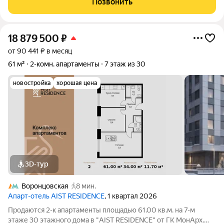
Позвонить
отдыхом на природе.
18 879 500
₽
от 90 441 ₽ в месяц
61 м²
2-комн. апартаменты
7 этаж из 30
новостройка
хорошая цена
3D-тур
Воронцовская
8 мин.
Апарт-отель AIST RESIDENCE
, 1 квартал 2026
Продаются 2-к апартаменты площадью 61.00 кв.м. на 7-м
этаже 30 этажного дома в "AIST RESIDENCE" от ГК МонАрх.