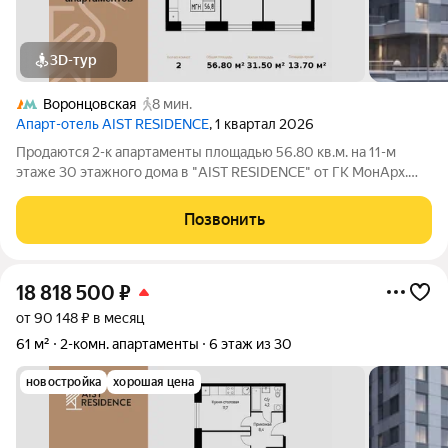
3D-тур
Воронцовская
8 мин.
Апарт-отель AIST RESIDENCE
, 1 квартал 2026
Продаются 2-к апартаменты площадью 56.80 кв.м. на 11-м
этаже 30 этажного дома в "AIST RESIDENCE" от ГК МонАрх.
AIST RESIDENCE это комплекс апартаментов для тех, кто
стремится к гармонии между динамичной городской жизнью и
Позвонить
отдыхом на природе.
18 818 500
₽
от 90 148 ₽ в месяц
61 м²
2-комн. апартаменты
6 этаж из 30
новостройка
хорошая цена