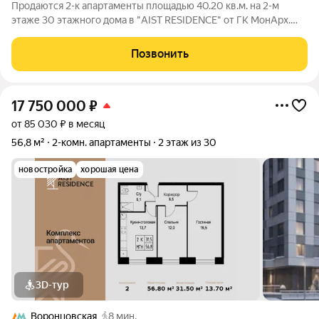
Продаются 2-к апартаменты площадью 40.20 кв.м. на 2-м
этаже 30 этажного дома в "AIST RESIDENCE" от ГК МонАрх.
AIST RESIDENCE это комплекс апартаментов для тех, кто
стремится к гармонии между динамичной городской жизнью и
Позвонить
отдыхом на природе.
17 750 000
₽
от 85 030 ₽ в месяц
56,8 м²
2-комн. апартаменты
2 этаж из 30
новостройка
хорошая цена
3D-тур
Воронцовская
8 мин.