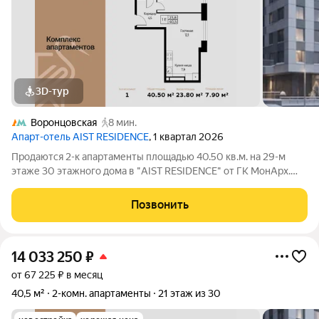
3D-тур
Воронцовская
8 мин.
Апарт-отель AIST RESIDENCE
, 1 квартал 2026
Продаются 2-к апартаменты площадью 40.50 кв.м. на 29-м
этаже 30 этажного дома в "AIST RESIDENCE" от ГК МонАрх.
AIST RESIDENCE это комплекс апартаментов для тех, кто
стремится к гармонии между динамичной городской жизнью и
Позвонить
отдыхом на природе.
14 033 250
₽
от 67 225 ₽ в месяц
40,5 м²
2-комн. апартаменты
21 этаж из 30