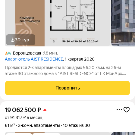
3D-тур
Воронцовская
8 мин.
Апарт-отель AIST RESIDENCE
, 1 квартал 2026
Продаются 2-к апартаменты площадью 56.20 кв.м. на 26-м
этаже 30 этажного дома в "AIST RESIDENCE" от ГК МонАрх.
AIST RESIDENCE это комплекс апартаментов для тех, кто
стремится к гармонии между динамичной городской жизнью и
Позвонить
отдыхом на природе.
19 062 500
₽
от 91 317 ₽ в месяц
61 м²
2-комн. апартаменты
10 этаж из 30