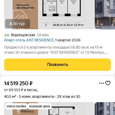
3D-тур
Воронцовская
8 мин.
Апарт-отель AIST RESIDENCE
, 1 квартал 2026
Продаются 2-к апартаменты площадью 56.80 кв.м. на 19-м
этаже 30 этажного дома в "AIST RESIDENCE" от ГК МонАрх.
AIST RESIDENCE это комплекс апартаментов для тех, кто
стремится к гармонии между динамичной городской жизнью и
Позвонить
отдыхом на природе.
14 519 250
₽
от 69 553 ₽ в месяц
40,5 м²
2-комн. апартаменты
29 этаж из 30
новостройка
хорошая цена