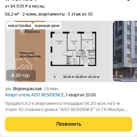
от 84 939 ₽ в месяц
56,2 м²
2-комн. апартаменты
5 этаж из 30
новостройка
хорошая цена
3D-тур
Воронцовская
8 мин.
Апарт-отель AIST RESIDENCE
, 1 квартал 2026
Продаются 2-к апартаменты площадью 56.20 кв.м. на 5-м
этаже 30 этажного дома в "AIST RESIDENCE" от ГК МонАрх.
AIST RESIDENCE это комплекс апартаментов для тех, кто
стремится к гармонии между динамичной городской жизнью и
Позвонить
отдыхом на природе.