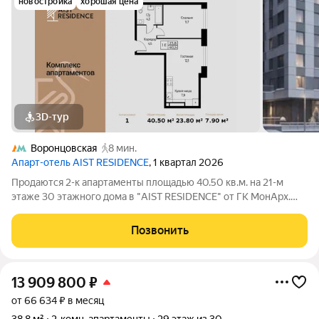
новостройка
хорошая цена
3D-тур
Воронцовская
8 мин.
Апарт-отель AIST RESIDENCE
, 1 квартал 2026
Продаются 2-к апартаменты площадью 40.50 кв.м. на 21-м
этаже 30 этажного дома в "AIST RESIDENCE" от ГК МонАрх.
AIST RESIDENCE это комплекс апартаментов для тех, кто
стремится к гармонии между динамичной городской жизнью и
Позвонить
отдыхом на природе.
13 909 800
₽
от 66 634 ₽ в месяц