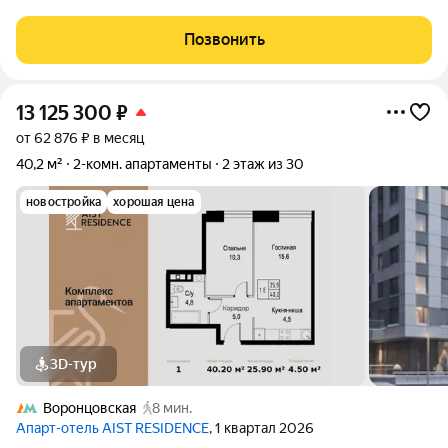
AIST RESIDENCE это комплекс апартаментов для тех, кто
стремится к гармонии между динамичной городской жизнью и
Позвонить
отдыхом на природе.
13 125 300
₽
от 62 876 ₽ в месяц
40,2 м²
2-комн. апартаменты
2 этаж из 30
новостройка
хорошая цена
3D-тур
Воронцовская
8 мин.
Апарт-отель AIST RESIDENCE
, 1 квартал 2026