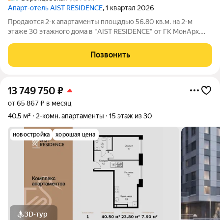
Апарт-отель AIST RESIDENCE
, 1 квартал 2026
Продаются 2-к апартаменты площадью 56.80 кв.м. на 2-м
этаже 30 этажного дома в "AIST RESIDENCE" от ГК МонАрх.
AIST RESIDENCE это комплекс апартаментов для тех, кто
стремится к гармонии между динамичной городской жизнью и
Позвонить
отдыхом на природе.
13 749 750
₽
от 65 867 ₽ в месяц
40,5 м²
2-комн. апартаменты
15 этаж из 30
новостройка
хорошая цена
3D-тур