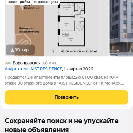
новостройка
хорошая цена
3D-тур
Воронцовская
8 мин.
Апарт-отель AIST RESIDENCE
, 1 квартал 2026
Продаются 2-к апартаменты площадью 61.00 кв.м. на 10-м
этаже 30 этажного дома в "AIST RESIDENCE" от ГК МонАрх.
AIST RESIDENCE это комплекс апартаментов для тех, кто
стремится к гармонии между динамичной городской жизнью и
Позвонить
отдыхом на природе.
Сохраняйте поиск и не упускайте
новые объявления