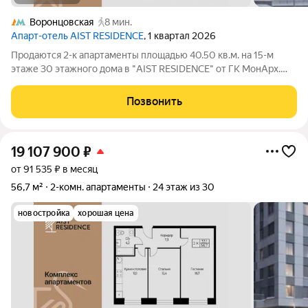
Воронцовская
8 мин.
Апарт-отель AIST RESIDENCE
, 1 квартал 2026
Продаются 2-к апартаменты площадью 40.50 кв.м. на 15-м
этаже 30 этажного дома в "AIST RESIDENCE" от ГК МонАрх.
AIST RESIDENCE это комплекс апартаментов для тех, кто
стремится к гармонии между динамичной городской жизнью и
Позвонить
отдыхом на природе.
19 107 900
₽
от 91 535 ₽ в месяц
56,7 м²
2-комн. апартаменты
24 этаж из 30
новостройка
хорошая цена