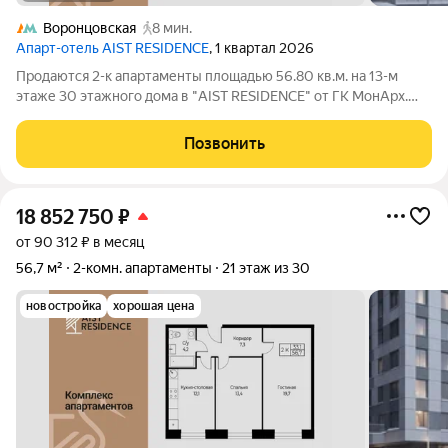
Воронцовская
8 мин.
Апарт-отель AIST RESIDENCE
, 1 квартал 2026
Продаются 2-к апартаменты площадью 56.80 кв.м. на 13-м
этаже 30 этажного дома в "AIST RESIDENCE" от ГК МонАрх.
AIST RESIDENCE это комплекс апартаментов для тех, кто
стремится к гармонии между динамичной городской жизнью и
Позвонить
отдыхом на природе.
18 852 750
₽
от 90 312 ₽ в месяц
56,7 м²
2-комн. апартаменты
21 этаж из 30
новостройка
хорошая цена