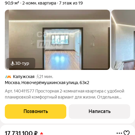
90,9 м²
2-комн. квартира
7 этаж из 19
3D-тур
Калужская
21 мин.
Москва
,
Новочерёмушкинская улица
,
63к2
Арт. 140411577 Просторная 2-комнатная квартира с удобной
планировкой комфортный вариант для жизни. Отдельная
спальня, светлая гостиная с кухонной зоной, гардеробная и
просторный холл всё продумано для удобства и уюта.
Позвонить
Написать
Основные работы уже выполнены,
17 731 100
₽