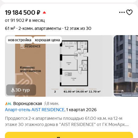
19 184 500
₽
от 91 902 ₽ в месяц
61 м²
2-комн. апартаменты
12 этаж из 30
новостройка
хорошая цена
3D-тур
Воронцовская
8 мин.
Апарт-отель AIST RESIDENCE
, 1 квартал 2026
Продаются 2-к апартаменты площадью 61.00 кв.м. на 12-м
этаже 30 этажного дома в "AIST RESIDENCE" от ГК МонАрх.
AIST RESIDENCE это комплекс апартаментов для тех, кто
стремится к гармонии между динамичной городской жизнью и