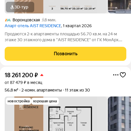
3D-тур
Воронцовская
8 мин.
Апарт-отель AIST RESIDENCE
, 1 квартал 2026
Продаются 2-к апартаменты площадью 56.70 кв.м. на 24-м
этаже 30 этажного дома в "AIST RESIDENCE" от ГК МонАрх.
AIST RESIDENCE это комплекс апартаментов для тех, кто
стремится к гармонии между динамичной городской жизнью и
Позвонить
отдыхом на природе.
18 261 200
₽
от 87 479 ₽ в месяц
56,8 м²
2-комн. апартаменты
11 этаж из 30
новостройка
хорошая цена