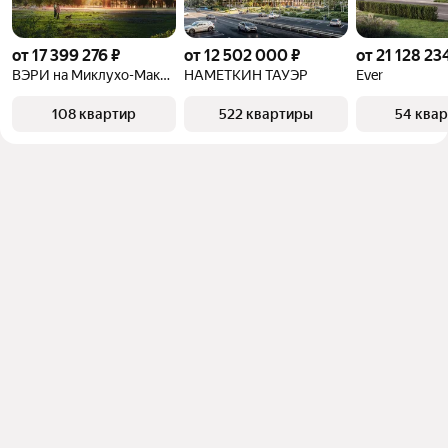
от 17 399 276 ₽
от 12 502 000 ₽
от 21 128 23
ВЭРИ на Миклухо-Маклая
НАМЕТКИН ТАУЭР
Ever
108 квартир
522 квартиры
54 ква