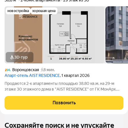
38,8 м²
2-комн. апартаменты
29 этаж из 30
новостройка
хорошая цена
3D-тур
Воронцовская
8 мин.
Апарт-отель AIST RESIDENCE
, 1 квартал 2026
Продаются 2-к апартаменты площадью 38.80 кв.м. на 29-м
этаже 30 этажного дома в "AIST RESIDENCE" от ГК МонАрх.
AIST RESIDENCE это комплекс апартаментов для тех, кто
стремится к гармонии между динамичной городской жизнью и
Позвонить
отдыхом на природе.
Сохраняйте поиск и не упускайте