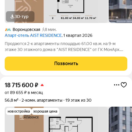
3D-тур
Воронцовская
8 мин.
Апарт-отель AIST RESIDENCE
, 1 квартал 2026
Продаются 2-к апартаменты площадью 61.00 кв.м. на 9-м
этаже 30 этажного дома в "AIST RESIDENCE" от ГК МонАрх.
AIST RESIDENCE это комплекс апартаментов для тех, кто
стремится к гармонии между динамичной городской жизнью и
Позвонить
отдыхом на природе.
18 715 600
₽
от 89 655 ₽ в месяц
56,8 м²
2-комн. апартаменты
19 этаж из 30
новостройка
хорошая цена