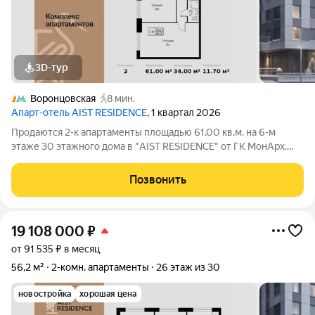
3D-тур
Воронцовская
8 мин.
Апарт-отель AIST RESIDENCE
, 1 квартал 2026
Продаются 2-к апартаменты площадью 61.00 кв.м. на 6-м
этаже 30 этажного дома в "AIST RESIDENCE" от ГК МонАрх.
AIST RESIDENCE это комплекс апартаментов для тех, кто
стремится к гармонии между динамичной городской жизнью и
Позвонить
отдыхом на природе.
19 108 000
₽
от 91 535 ₽ в месяц
56,2 м²
2-комн. апартаменты
26 этаж из 30
новостройка
хорошая цена