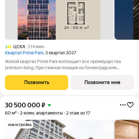
ЦСКА
14 мин.
Квартал Prime Park
, 3 квартал 2027
Жилой квартал Prime Park воплощает все преимущества
premium-living. Престижная локация на Ленинградском
проспекте, 37: - 5 мин. от Тверской улицы, Патриарших прудов
и Белой площади, - 20 мин. до аэропорта «Шереметьево» или
Позвонить
Позвоните мне
«Москва-Сити», - 4 парка
30 500 000
₽
60 м²
2-комн. апартаменты
2 этаж из 17
новостройка