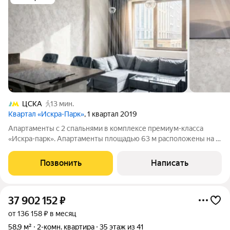
ЦСКА
13 мин.
Квартал «Искра-Парк»
, 1 квартал 2019
Апартаменты с 2 спальнями в комплексе премиум-класса
«Искра-парк». Апартаменты площадью 63 м расположены на 2
этаже в секции 5. Выполнена дизайнерская отделка в
неоклассическом стиле фактурные обои, многоуровневые
Позвонить
Написать
потолки, венчающие карнизы.
37 902 152
₽
от 136 158 ₽ в месяц
58,9 м²
2-комн. квартира
35 этаж из 41