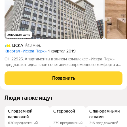
хорошая цена
ЦСКА
13 мин.
Квартал «Искра-Парк»
, 1 квартал 2019
ОН 22925. Апартаменты в жилом комплексе «Искра-Парк»
предлагают идеальное сочетание современного комфорта и
классического стиля. Вот ключевые особенности, которые
делают этот вариант привлекательным для вас выбором: -
Позвонить
Общая площадь помещения
Люди также ищут
С подземной
С террасой
С панорамными
парковкой
окнами
630 предложений
379 предложений
316 предложений