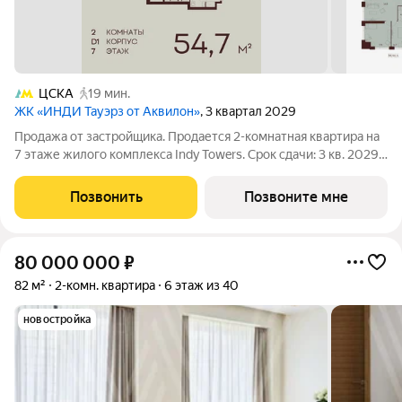
ЦСКА
19 мин.
ЖК «ИНДИ Тауэрз от Аквилон»
, 3 квартал 2029
Продажа от застройщика. Продается 2-комнатная квартира на
7 этаже жилого комплекса Indy Towers. Срок сдачи: 3 кв. 2029
г. Расположение: Комплекс расположен в Хорошевском
районе Москвы, на улице Куусенина, в окружении почти 150
Позвонить
Позвоните мне
гектаров парков для
80 000 000
₽
82 м²
2-комн. квартира
6 этаж из 40
новостройка