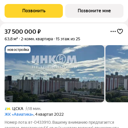
г. Расположение: Комплекс расположен в Хорошевском
районе Москвы, на улице Куусенина, в окружении почти 150
Позвонить
Позвоните мне
гектаров парков для
37 500 000
₽
63,8 м²
2-комн. квартира
15 этаж из 25
новостройка
ЦСКА
18 мин.
ЖК «Авиатика»
, 4 квартал 2022
Номер лота: вт-0433910. Вашему вниманию предлагается