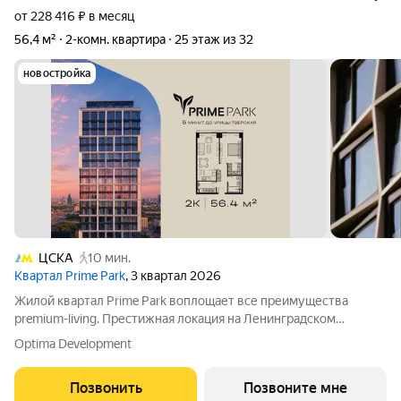
от 228 416 ₽ в месяц
56,4 м²
2-комн. квартира
25 этаж из 32
новостройка
ЦСКА
10 мин.
Квартал Prime Park
, 3 квартал 2026
Жилой квартал Prime Park воплощает все преимущества
premium-living. Престижная локация на Ленинградском
проспекте, 37: - 5 мин. от Тверской улицы, Патриарших прудов
Optima Development
и Белой площади, - 20 мин. до аэропорта «Шереметьево» или
«Москва-Сити», - 4 парка
Позвонить
Позвоните мне