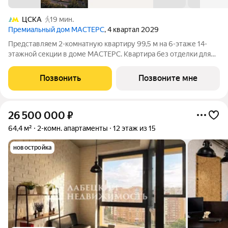
ЦСКА
19 мин.
Премиальный дом МАСТЕРС
, 4 квартал 2029
Представляем 2-комнатную квартиру 99,5 м на 6-этаже 14-
этажной секции в доме МАСТЕРС. Квартира без отделки для
реализации индивидуального дизайн-проекта. Скидка 10% в
июле! Подробности в офисе отдела продаж. - Мастер-спальня
Позвонить
Позвоните мне
Транспортная
26 500 000
₽
64,4 м²
2-комн. апартаменты
12 этаж из 15
новостройка