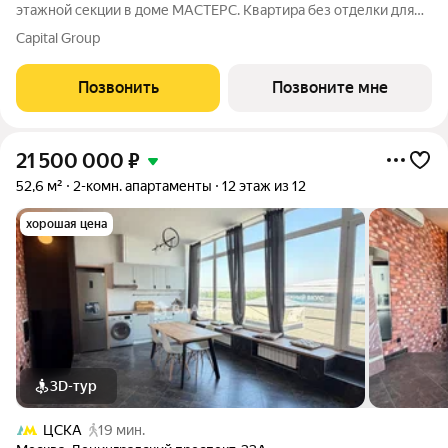
этажной секции в доме МАСТЕРС. Квартира без отделки для
реализации индивидуального дизайн-проекта. Скидка 10% в
Capital Group
июле! Подробности в офисе отдела продаж. - Мастер-спальня -
Виды на двор
Позвонить
Позвоните мне
21 500 000
₽
52,6 м²
2-комн. апартаменты
12 этаж из 12
хорошая цена
3D-тур
ЦСКА
19 мин.