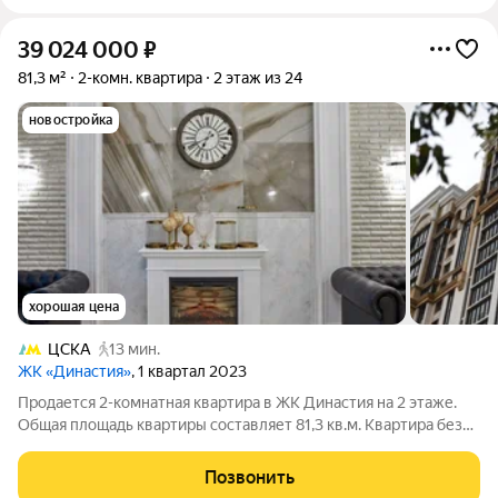
39 024 000
₽
81,3 м²
2-комн. квартира
2 этаж из 24
новостройка
хорошая цена
ЦСКА
13 мин.
ЖК «Династия»
, 1 квартал 2023
Продается 2-комнатная квартира в ЖК Династия на 2 этаже.
Общая площадь квартиры составляет 81,3 кв.м. Квартира без
отделки. Жилой комплекс «Династия» объединяет три дома
переменной этажности. Дома расположены по периметру
Позвонить
участка, образуя закрытый