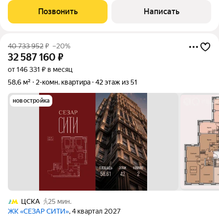
расположена на 31 этаже, откуда открываются панорамные
Позвонить
Написать
виды на город и башни
40 733 952
₽
–20%
32 587 160
₽
от 146 331 ₽ в месяц
58,6 м²
2-комн. квартира
42 этаж из 51
новостройка
ЦСКА
25 мин.
ЖК «СЕЗАР СИТИ»
, 4 квартал 2027