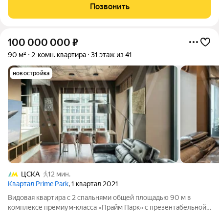
площадью 48.1 кв.м. на 39-м этаже 46 этажного здания. Без
Позвонить
отделки. - Мастер-зона с
100 000 000
₽
90 м²
2-комн. квартира
31 этаж из 41
новостройка
ЦСКА
12 мин.
Квартал Prime Park
, 1 квартал 2021
Видовая квартира с 2 спальнями общей площадью 90 м в
комплексе премиум-класса «Прайм Парк» с презентабельной
входной группой от британского бюро «Даер» (Dyer). Квартира