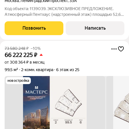
Москва
,
Ленинградский проспект
,
33А
Код объекта: 1139039. ЭКСКЛЮЗИВНОЕ ПРЕДЛОЖЕНИЕ.
Атмосферный Пентхаус (надстроенный этаж) площадью 52,6
м2. Вид на Петровский парк и «ВТБ Арену». Инвестиционное
предложение как для собственного использования, так и в
Позвонить
Написать
качестве сдачи в аренду.
73 580 248
₽
–10%
66 222 225
₽
от 308 364 ₽ в месяц
99,5 м²
2-комн. квартира
6 этаж из 25
новостройка