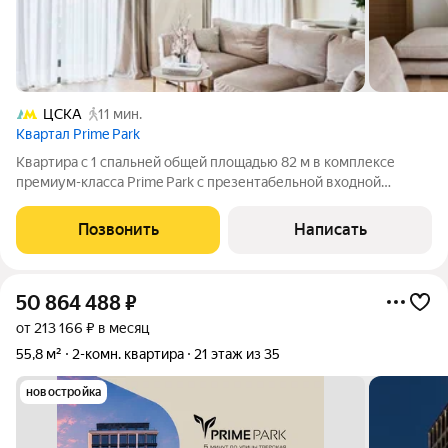
ЦСКА
11 мин.
Квартал Prime Park
Квартира с 1 спальней общей площадью 82 м в комплексе
премиум-класса Prime Park с презентабельной входной
группой от британского бюро Dyer. Квартира с дизайнерской
отделкой расположена на 6 этаже в корпусе R4. Интерьер
Позвонить
Написать
оформлен в современном стиле в
50 864 488
₽
от 213 166 ₽ в месяц
55,8 м²
2-комн. квартира
21 этаж из 35
новостройка