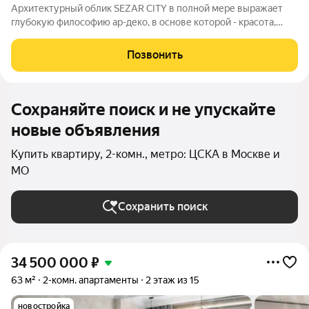
Архитектурный облик SEZAR CITY в полной мере выражает
глубокую философию ар-деко, в основе которой - красота,
удовольствие и комфорт. Облик каждого дома деликатно
продолжает традиции величественной архитектуры зданий на
Позвонить
престижных магистралях Москвы.
Сохраняйте поиск и не упускайте
новые объявления
Купить квартиру, 2-комн., метро: ЦСКА в Москве и
МО
Сохранить поиск
34 500 000
₽
63 м²
2-комн. апартаменты
2 этаж из 15
новостройка