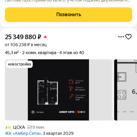
светлая, просторная 66 кв.м (с учетом лоджии) двухкомнатная
квартира с функциональной планировкой с кухней-столовой
16,6 кв. м, в новом доме бизнес-класса ЖК "Авиатика". В
Позвонить
квартира cделан
25 349 880
₽
от 106 238 ₽ в месяц
45,3 м²
2-комн. квартира
4 этаж из 40
новостройка
ЦСКА
19 мин.
ЖК «Амбер Сити»
, 3 квартал 2029