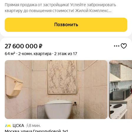
Прямая продажа от застройщика! Успейте забронировать
квартиру до повышения стоимости! Жилой Комплекс
премиум-класса. Продаётся 2-к квартира номер 1370 общей
площадью 45.3 кв.м. на 4-м этаже 40 этажного здания. Без
Позвонить
отделки. - Просторная спальня, в
27 600 000
₽
64 м²
2-комн. квартира
2 этаж из 17
ЦСКА
8 мин.
Москва
,
улица Гризодубовой
,
1к1