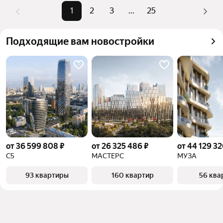
Помимо удобной сортировки по цене продажи вы 
1
2
3
...
25
популярные 
террасой», «С панорамными 
можете отсортировать результаты по стоимости 
запросы
окнами»
квадратного метра или площади
Самый 
100 млн ₽
Подходящие вам новостройки
дорогой 
объект
от 36 599 808 ₽
от 26 325 486 ₽
от 44 129 32
С5
МАСТЕРС
МУЗА
93 квартиры
160 квартир
56 ква