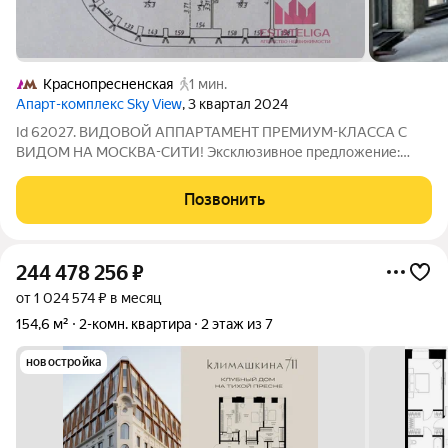
Краснопресненская
1 мин.
Апарт-комплекс Sky View
, 3 квартал 2024
Id 62027. ВИДОВОЙ АППАРТАМЕНТ ПРЕМИУМ-КЛАССА С
ВИДОМ НА МОСКВА-СИТИ! Эксклюзивное предложение:
Видовые апартаменты 95м с видом на Москва-Сити в ЖК «Sky
View» Ключевое преимущество: Панорамные виды на
Позвонить
центральный район Москвы Пресню. Ваша личная
244 478 256
₽
от 1 024 574 ₽ в месяц
154,6 м²
2-комн. квартира
2 этаж из 7
новостройка