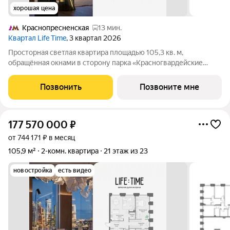
хорошая цена
Краснопресненская
13 мин.
Квартал Life Time
, 3 квартал 2026
Просторная светлая квартира площадью 105,3 кв. м,
обращённая окнами в сторону парка «Красногвардейские
пруды». Панорамное остекление улучшает видовые
характеристики квартиры. Продуманная планировка
Позвонить
Позвоните мне
позволяет разместить приватную спальню с отдельными
177 570 000
₽
от 744 171 ₽ в месяц
105,9 м²
2-комн. квартира
21 этаж из 23
новостройка
есть видео