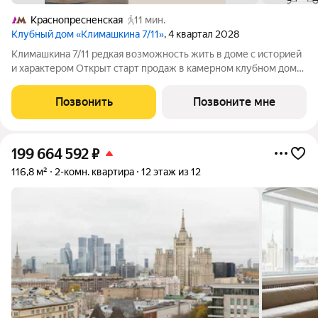
Краснопресненская
11 мин.
Клубный дом «Климашкина 7/11»
, 4 квартал 2028
Климашкина 7/11 редкая возможность жить в доме с историей
и характером Открыт старт продаж в камерном клубном доме
премиум-класса. Климашкина 7/11 современный проект с
редкой деталью: сохранённый фасад особняка XIX века. Всего
Позвонить
Позвоните мне
46 резиденций. На
199 664 592
₽
116,8 м²
2-комн. квартира
12 этаж из 12