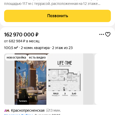
площадью 117 м с террасой, расположенная на 12 этаже
клубного ведомственного дома «Спиридоновка 12» на
Патриарших прудах. Из панорамных окон открываются
Позвонить
завораживающие виды на центр города и
162 970 000
₽
от 682 984 ₽ в месяц
100,5 м²
2-комн. квартира
2 этаж из 23
новостройка
есть видео
Краснопресненская
13 мин.