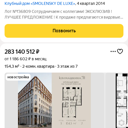
Клубный дом «SMOLENSKY DE LUXE»
, 4 квартал 2014
Лот №f36809 Сотрудничаем с коллегами! ЭКСКЛЮЗИВ !
ЛУЧШЕЕ ПРЕДЛОЖЕНИЕ ! К продаже предлагаются видовые
апартаменты площадью 100 м, расположенные на 5 этаже
элитного комплекса Smolensky De Luxe. Панорамное
Позвонить
остекление . С балкона открывается прямой вид
283 140 512
₽
от 1 186 602 ₽ в месяц
154,3 м²
2-комн. квартира
3 этаж из 7
новостройка