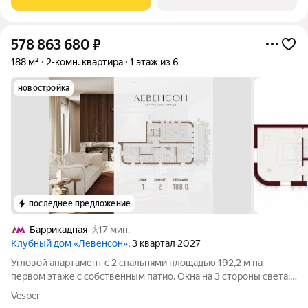
578 863 680
₽
188 м²
2-комн. квартира
1 этаж из 6
новостройка
последнее предложение
Баррикадная
17 мин.
Клубный дом «Левенсон»
, 3 квартал 2027
Угловой апартамент с 2 спальнями площадью 192,2 м на
первом этаже с собственным патио. Окна на 3 стороны света:
север, юг и восток. Высота потолков 3,25 м. Просторная кухня-
Vesper
гостиная 51,3 кв.м обрамленная 7 панорамными окнами.