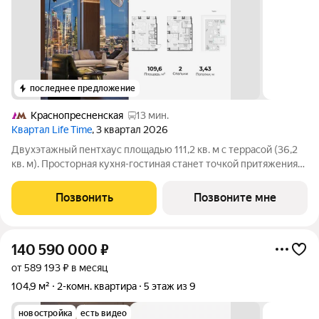
последнее предложение
Краснопресненская
13 мин.
Квартал Life Time
, 3 квартал 2026
Двухэтажный пентхаус площадью 111,2 кв. м с террасой (36,2
кв. м). Просторная кухня-гостиная станет точкой притяжения
всей семьи. Высокие потолки (3,5 метра) и панорамные окна
позволяют наслаждаться лучшими закатами Пресненского
Позвонить
Позвоните мне
района. Две спальные
140 590 000
₽
от 589 193 ₽ в месяц
104,9 м²
2-комн. квартира
5 этаж из 9
новостройка
есть видео