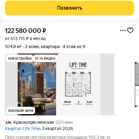
отражает роскошь натуральных материалов: благородный
Позвонить
шпон ореха в отделке, паркет из ореха,
122 580 000
₽
от 513 715 ₽ в месяц
104,8 м²
2-комн. квартира
4 этаж из 9
новостройка
есть видео
хорошая цена
Краснопресненская
13 мин.
Квартал Life Time
, 3 квартал 2026
Просторная светлая квартира площадью 105,3 кв. м,