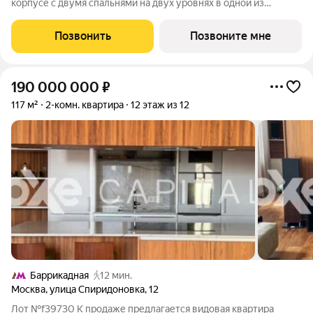
корпусе с двумя спальнями на двух уровнях в одной из
исторических частей проекта. Толстые стены держат тепло
зимой и прохладу летом. Окна открывают виды на северо-
Позвонить
Позвоните мне
восток. Первый уровень: гостиная и
190 000 000
₽
117 м²
2-комн. квартира
12 этаж из 12
Баррикадная
12 мин.
Москва
,
улица Спиридоновка
,
12
Лот №f39730 К продаже предлагается видовая квартира