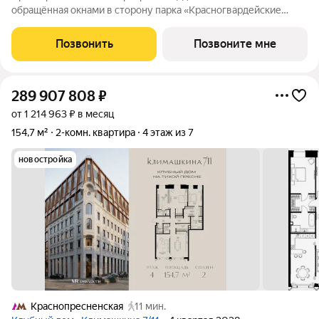
обращённая окнами в сторону парка «Красногвардейские
пруды». Панорамное остекление улучшает видовые
характеристики квартиры. Продуманная планировка
Позвонить
Позвоните мне
позволяет разместить приватную спальню с отдельными
289 907 808
₽
от 1 214 963 ₽ в месяц
154,7 м²
2-комн. квартира
4 этаж из 7
новостройка
Краснопресненская
11 мин.