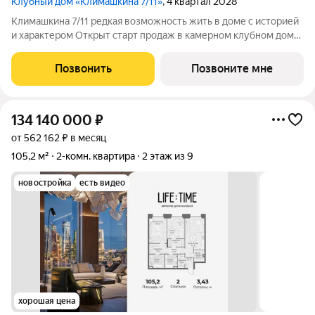
Клубный дом «Климашкина 7/11»
, 4 квартал 2028
Климашкина 7/11 редкая возможность жить в доме с историей
и характером Открыт старт продаж в камерном клубном доме
премиум-класса. Климашкина 7/11 современный проект с
редкой деталью: сохранённый фасад особняка XIX века. Всего
Позвонить
Позвоните мне
46 резиденций. На
134 140 000
₽
от 562 162 ₽ в месяц
105,2 м²
2-комн. квартира
2 этаж из 9
новостройка
есть видео
хорошая цена