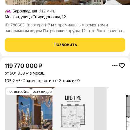
Баррикадная
12 мин.
Москва
,
улица Спиридоновка
,
12
ID: 788685 Квартира 117 м с премиальным ремонтом и
панорамным видом Патриаршие пруды, 12 этаж Эксклюзивная
2-комнатная квартира с новым дизайнерским ремонтом
премиум-класса в ведомственном доме, построенном по
Позвонить
индивидуальному проекту. Полностью
119 770 000
₽
от 501 939 ₽ в месяц
105,2 м²
2-комн. квартира
2 этаж из 9
новостройка
есть видео