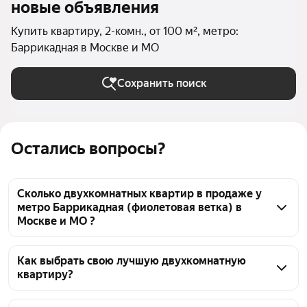
новые объявления
Купить квартиру, 2-комн., от 100 м², метро:
Баррикадная в Москве и МО
Сохранить поиск
Остались вопросы?
Сколько двухкомнатных квартир в продаже у
метро Баррикадная (фиолетовая ветка) в
Москве и МО ?
На Яндекс Недвижимости в продаже у метро 
Баррикадная (фиолетовая ветка) в Москве и МО 54 
Как выбрать свою лучшую двухкомнатную
квартиру?
двухкомнатных квартиры, из них 7 объявлений от 
агентств, 47 объявлений от застройщиков
Чтобы купить 2-комнатную квартиру большую у 