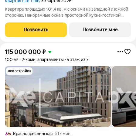
Квартал Life Time
, 3 квартал 2026
Квартира площадью 101,4 кв. м с окнами на западной и южной
сторонах. Панорамные окна в просторной кухне-гостиной
улучшают видовые характеристики: растущая у дома зелень и
другие элементы продуманного ландшафтного дизайна
Позвонить
Позвоните мне
выглядят особенно живописно.
115 000 000
₽
100 м²
2-комн. апартаменты
5 этаж из 7
новостройка
Краснопресненская
17 мин.