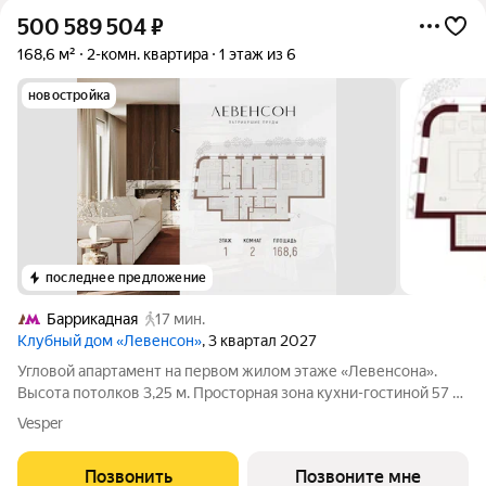
500 589 504
₽
168,6 м²
2-комн. квартира
1 этаж из 6
новостройка
последнее предложение
Баррикадная
17 мин.
Клубный дом «Левенсон»
, 3 квартал 2027
Угловой апартамент на первом жилом этаже «Левенсона».
Высота потолков 3,25 м. Просторная зона кухни-гостиной 57 м
- пространство, где день живёт в полную силу. Южный свет,
Vesper
который не покидает дом до вечера. Два мастер блока по
стандартам Веспер с
Позвонить
Позвоните мне