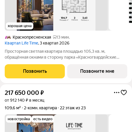
хорошая цена
Краснопресненская
13 мин.
Квартал Life Time
, 3 квартал 2026
Просторная светлая квартира площадью 105,3 кв. м,
обращённая окнами в сторону парка «Красногвардейские
пруды». Панорамное остекление улучшает видовые
характеристики квартиры. Продуманная планировка
Позвонить
Позвоните мне
позволяет разместить приватную спальню с отдельными
217 650 000
₽
от 912 140 ₽ в месяц
109,6 м²
2-комн. квартира
22 этаж из 23
новостройка
есть видео