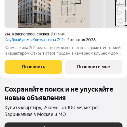
Краснопресненская
11 мин.
Клубный дом «Климашкина 7/11»
, 4 квартал 2028
Климашкина 7/11 редкая возможность жить в доме с историей
и характером Открыт старт продаж в камерном клубном доме
премиум-класса. Климашкина 7/11 современный проект с
редкой деталью: сохранённый фасад особняка XIX века. Всего
Позвонить
Позвоните мне
46 резиденций. На
Сохраняйте поиск и не упускайте
новые объявления
Купить квартиру, 2-комн., от 100 м², метро:
Баррикадная в Москве и МО