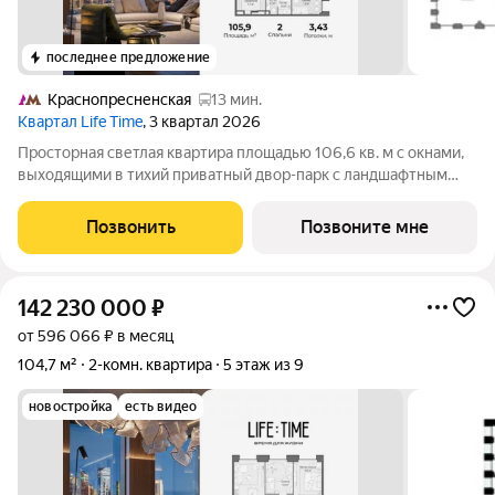
последнее предложение
Краснопресненская
13 мин.
Квартал Life Time
, 3 квартал 2026
Просторная светлая квартира площадью 106,6 кв. м с окнами,
выходящими в тихий приватный двор-парк с ландшафтным
дизайном и на северную панораму города. Большое
панорамное окно в с/у с возможностью открывания настежь
Позвонить
Позвоните мне
улучшает видовые характеристики.
142 230 000
₽
от 596 066 ₽ в месяц
104,7 м²
2-комн. квартира
5 этаж из 9
новостройка
есть видео