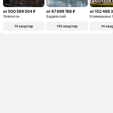
от 500 589 504 ₽
от 67 699 768 ₽
от 102 488 
Левенсон
Бадаевский
Климашкина 7
14 квартир
145 квартир
14 ква