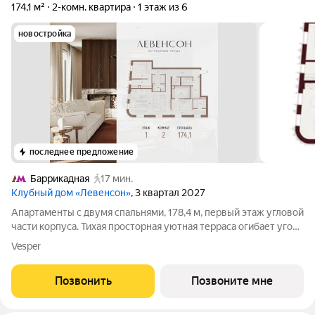
174,1 м²
2-комн. квартира
1 этаж из 6
новостройка
последнее предложение
Баррикадная
17 мин.
Клубный дом «Левенсон»
, 3 квартал 2027
Апартаменты с двумя спальнями, 178,4 м, первый этаж угловой
части корпуса. Тихая просторная уютная терраса огибает угол
здания - по ней можно пройти вдоль панорамных
Vesper
открывающихся окон, от одной комнаты до другой. Первый
этаж смотрит на палисадник и
Позвонить
Позвоните мне