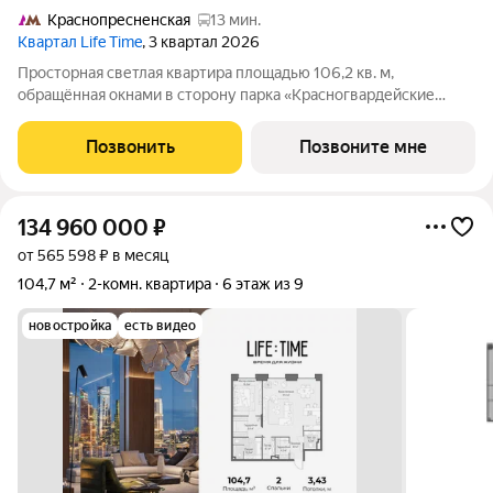
Краснопресненская
13 мин.
Квартал Life Time
, 3 квартал 2026
Просторная светлая квартира площадью 106,2 кв. м,
обращённая окнами в сторону парка «Красногвардейские
пруды». Панорамное остекление улучшает видовые
характеристики квартиры. Продуманная планировка
Позвонить
Позвоните мне
позволяет разместить приватную спальню с отдельными
134 960 000
₽
от 565 598 ₽ в месяц
104,7 м²
2-комн. квартира
6 этаж из 9
новостройка
есть видео