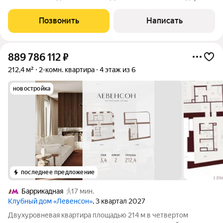
минутах от Смоленской набережной. Планировка: гостиная,
кухня, две спальни с гардеробными и ванными комнатами,
Позвонить
Написать
прихожая с гардеробной,
889 786 112
₽
212,4 м²
2-комн. квартира
4 этаж из 6
новостройка
последнее предложение
Баррикадная
17 мин.
Клубный дом «Левенсон»
, 3 квартал 2027
Двухуровневая квартира площадью 214 м в четвертом