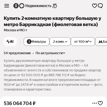
Купить 2-комнатную квартиру большую у
метро Баррикадная (фиолетовая ветка)
Москва и МО
AI
Фильтры
2 комн.
от 100 м²
Ба
3
54 предложения
•
по актуальности
Купить двухкомнатную квартиру большую у метро
Баррикадная (фиолетовая ветка) в Москве и МО — 54
объявления от агентств и собственников по продаже квартир
по цене от 92 500 000 ₽ до 889 786 112 ₽ на Яндекс
Недвижимости. В нашем каталоге предложения площадью от
90,9 м² до 247,9 м² в новостройках и вторичном жилье — фото,
планировки и характеристики.
536 064 704
₽