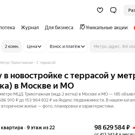
Ра
потека
Журнал
Для бизнеса
Уникальные акции
2 комн.
Цена
Взнос и платёж
Метро Трикотажная
С террасой
 в новостройке с террасой у мет
ка) в Москве и МО
 метро МЦД Трикотажная (мцд-2 ветка) в Москве и МО — 185 объяв
586 910 ₽ до 153 964 832 ₽ на Яндекс Недвижимости. В нашем катал
и вторичном жилье — фото, планировки и характеристики.
98 629 584
₽
я квартира · 9 этаж из 22
от 413 343 ₽ в месяц