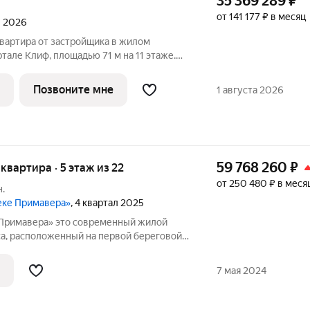
35 369 289
₽
от 141 177 ₽ в месяц
л 2026
квартира от застройщика в жилом
тале Клиф, площадью 71 м на 11 этаже.
6 года. Клиф от Сити Бэй - это пять
й линии озелененной набережной Реки
Позвоните мне
1 августа 2026
59 768 260
₽
 квартира · 5 этаж из 22
от 250 480 ₽ в меся
.
реке Примавера»
, 4 квартал 2025
 современный жилой
а, расположенный на первой береговой
ологически чистом районе Покровское-
ными окнами квартир находится
7 мая 2024