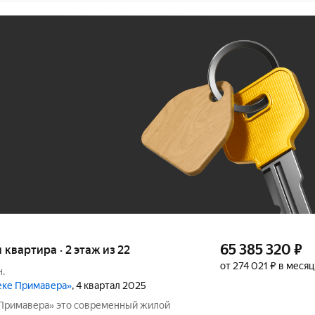
Ж
До 100 тыс. ₽
65 385 320
₽
я квартира · 2 этаж из 22
от 274 021 ₽ в месяц
.
реке Примавера»
, 4 квартал 2025
 современный жилой