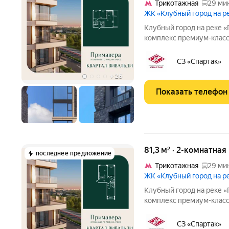
Трикотажная
29 мин
ЖК «Клубный город на 
Клубный город на реке «Примавера» это
комплекс премиум-класс
линии Москвы-реки в эк
Стрешнево. Под панорам
СЗ «Спартак»
собственный экопарк с
+
26
Показать телефон
81,3 м² · 2-комнатная
последнее предложение
Трикотажная
29 мин
ЖК «Клубный город на 
Клубный город на реке «Примавера» это
комплекс премиум-класс
линии Москвы-реки в эк
Стрешнево. Под панорам
СЗ «Спартак»