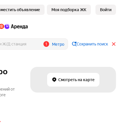
зместить объявление
Моя подборка ЖК
Войти
1
Сохранить поиск
Метро
ро
Смотреть на карте
лений от
оге