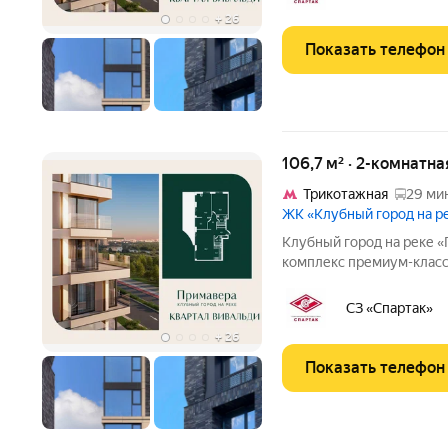
собственный экопарк с
+
26
Показать телефон
106,7 м² · 2-комнатн
Трикотажная
29 мин
ЖК «Клубный город на 
Клубный город на реке «Примавера» это
комплекс премиум-класс
линии Москвы-реки в эк
Стрешнево. Под панорам
СЗ «Спартак»
собственный экопарк с
+
26
Показать телефон