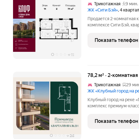
Трикотажная
9 мин.
ЖК «Сити Бэй»
, 4 кварта
Продается 2-комнатная 
комплексе Сити Бэй, квар
Срок сдачи 4 квартал 202
Клубных домов на перво
Показать телефон
Москвы. Со
+
11
78,2 м² · 2-комнатная
Трикотажная
29 мин
ЖК «Клубный город на 
Клубный город на реке «Примавера» это
комплекс премиум-класс
линии Москвы-реки в эк
Стрешнево. Под панорам
Показать телефон
собственный экопарк с
+
26