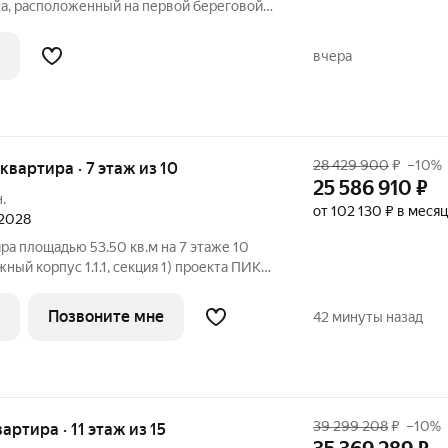
а, расположенный на первой береговой
ологически чистом районе Покровское-
ными окнами квартир находится
вчера
28 429 900
₽
–10%
 квартира · 7 этаж из 10
25 586 910
₽
.
от 102 130 ₽ в месяц
 2028
ра площадью 53.50 кв.м на 7 этаже 10
ый корпус 1.1.1, секция 1) проекта ПИК
росторный подъезд на уровне земли,
ка, большие окна, с отделкой. «Строгино
Позвоните мне
42 минуты назад
39 299 208
₽
–10%
вартира · 11 этаж из 15