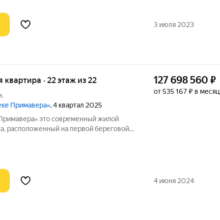
3 июля 2023
127 698 560
₽
ая квартира · 22 этаж из 22
от 535 167 ₽ в месяц
.
реке Примавера»
, 4 квартал 2025
 современный жилой
а, расположенный на первой береговой
ологически чистом районе Покровское-
ными окнами квартир находится
4 июня 2024