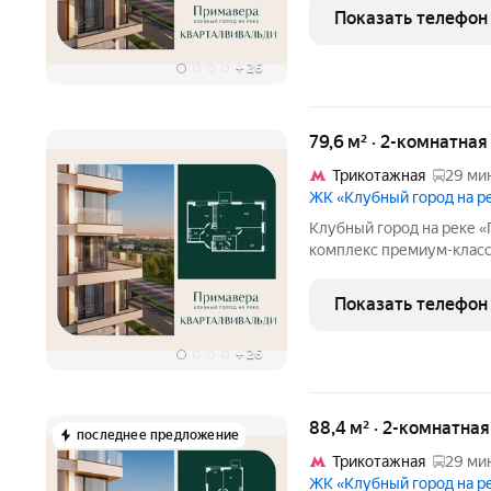
Стрешнево. Под панорам
Показать телефон
собственный экопарк с
+
26
79,6 м² · 2-комнатна
Трикотажная
29 мин
ЖК «Клубный город на 
Клубный город на реке «Примавера» это
комплекс премиум-класс
линии Москвы-реки в эк
Стрешнево. Под панорам
Показать телефон
собственный экопарк с
+
26
88,4 м² · 2-комнатна
последнее предложение
Трикотажная
29 мин
ЖК «Клубный город на 