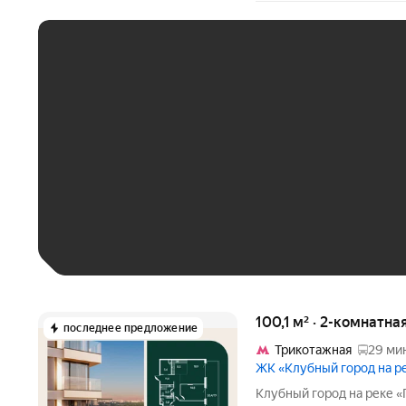
ЕЖЕМЕСЯЧНЫЙ ПЛАТЁ
До 30 тыс. ₽
До 50 тыс. ₽
До 70 тыс. ₽
Больше 100 тыс. ₽
100,1 м² · 2-комнатна
последнее предложение
Трикотажная
29 мин
ЖК «Клубный город на 
Клубный город на реке «Примавера» это