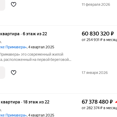
ными окнами квартир находится
11 февраля 2026
60 830 320
₽
я квартира · 6 этаж из 22
от 254 931 ₽ в месяц
.
реке Примавера»
, 4 квартал 2025
 современный жилой
а, расположенный на первой береговой
ологически чистом районе Покровское-
ными окнами квартир находится
17 января 2026
67 378 480
₽
я квартира · 18 этаж из 22
от 282 374 ₽ в месяц
.
реке Примавера»
, 4 квартал 2025