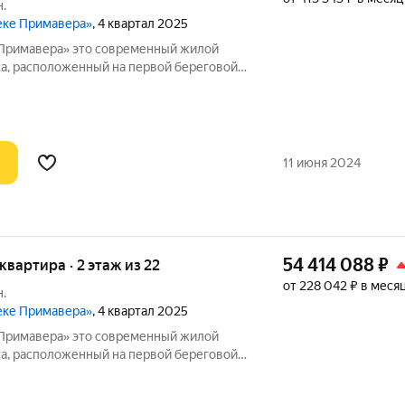
.
реке Примавера»
, 4 квартал 2025
 современный жилой
а, расположенный на первой береговой
ологически чистом районе Покровское-
ными окнами квартир находится
11 июня 2024
54 414 088
₽
 квартира · 2 этаж из 22
от 228 042 ₽ в меся
.
реке Примавера»
, 4 квартал 2025
 современный жилой
а, расположенный на первой береговой
ологически чистом районе Покровское-
ными окнами квартир находится