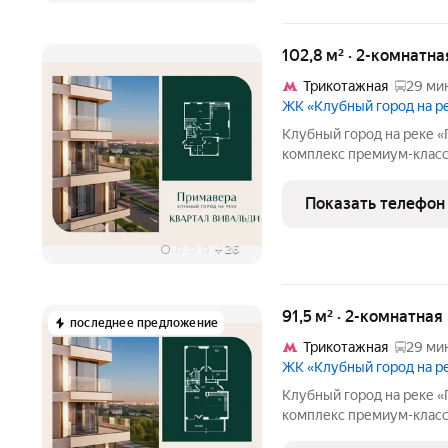
102,8 м² · 2-комнатна
Трикотажная
29 мин
ЖК «Клубный город на 
Клубный город на реке «Примавера» это
комплекс премиум-класс
линии Москвы-реки в эк
Стрешнево. Под панорам
Показать телефон
собственный экопарк с
+
26
91,5 м² · 2-комнатна
последнее предложение
Трикотажная
29 мин
ЖК «Клубный город на 
Клубный город на реке «Примавера» это
комплекс премиум-класс
линии Москвы-реки в эк