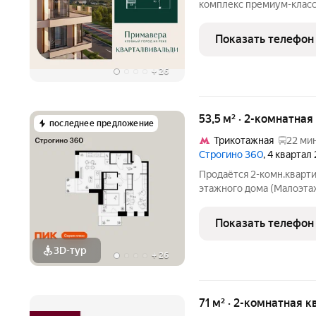
комплекс премиум-класс
линии Москвы-реки в эк
Стрешнево. Под панорам
Показать телефон
собственный экопарк с
+
26
53,5 м² · 2-комнатная
последнее предложение
Трикотажная
22 мин
Строгино 360
, 4 квартал
Продаётся 2-комн.кварти
этажного дома (Малоэтажн
Строгино 360. Светлый п
функциональная планиров
Показать телефон
360»
3D-тур
+
26
71 м² · 2-комнатная к