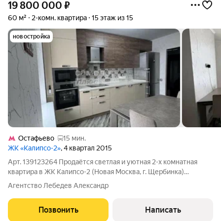
19 800 000
₽
60 м²
2-комн. квартира
15 этаж из 15
новостройка
Остафьево
15 мин.
ЖК «Калипсо-2»
, 4 квартал 2015
Арт. 139123264 Продаётся светлая и уютная 2-х комнатная
квартира в ЖК Калипсо-2 (Новая Москва, г. Щербинка)
Предлагаем вашему вниманию просторную и качественно
Агентство Лебедев Александр
отделанную двухкомнатную квартиру в современном
монолитном доме 2016 года постройки. Жилой
Позвонить
Написать