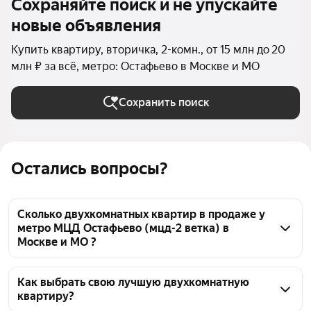
Сохраняйте поиск и не упускайте
новые объявления
Купить квартиру, вторичка, 2-комн., от 15 млн до 20
млн ₽ за всё, метро: Остафьево в Москве и МО
Сохранить поиск
Остались вопросы?
Сколько двухкомнатных квартир в продаже у
метро МЦД Остафьево (мцд-2 ветка) в
Москве и МО ?
На Яндекс Недвижимости в продаже у метро МЦД 
Остафьево (мцд-2 ветка) в Москве и МО 47 
Как выбрать свою лучшую двухкомнатную
квартиру?
двухкомнатных квартир, из них 7 объявлений от 