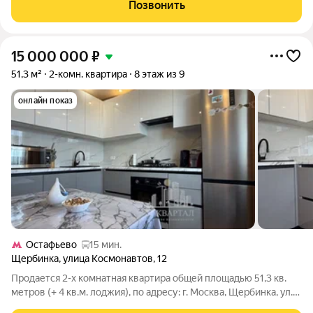
Заезжать и жить можно хоть сейчас!!! В квартире выполнен
Позвонить
качественный дизайнерский ремонт,
15 000 000
₽
51,3 м²
2-комн. квартира
8 этаж из 9
онлайн показ
Остафьево
15 мин.
Щербинка
,
улица Космонавтов
,
12
Продается 2-х комнатная квартира общей площадью 51,3 кв.
метров (+ 4 кв.м. лоджия), по адресу: г. Москва, Щербинка, ул.
Космонавтов, д.12, на 8 этаже 9-ти этажного кирпичного дома.