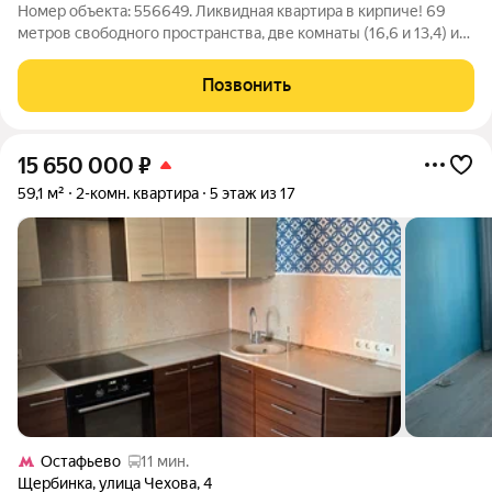
Номер объекта: 556649. Ликвидная квартира в кирпиче! 69
метров свободного пространства, две комнаты (16,6 и 13,4) и
15,9-метровая кухня на седьмом этаже вот формула вашей
новой жизни. Эта вторичная квартира в двенадцатиэтажном
Позвонить
доме не просто
15 650 000
₽
59,1 м²
2-комн. квартира
5 этаж из 17
Остафьево
11 мин.
Щербинка
,
улица Чехова
,
4