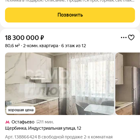
техника в подарок! Описание: Продается просторная, светлая и
полностью готовая к проживанию двухкомнатная квартира с
дизайнерским планировочным решением. Идеальный вариант
Позвонить
для тех, кто
18 300 000
₽
80,6 м²
2-комн. квартира
6 этаж из 12
хорошая цена
Остафьево
11 мин.
Щербинка
,
Индустриальная улица
,
12
Арт. 138866424 В свободной продаже 2-х комнатная