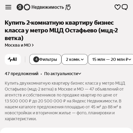
Купить 2-комнатную квартиру бизнес
класса у метро МЦД Остафьево (мцд-2
ветка)
Москва и МО
AI
Фильтры
2 комн.
15 млн — 20 млн ₽
4
47 предложений
•
по актуальности
Купить двухкомнатную квартиру бизнес класса у метро МЦД
Остафьево (мцд-2 ветка) в Москве и МО — 47 объявлений от
агентств и собственников по продаже квартир по цене от
13 500 000 ₽ до 20 500 000 ₽ на Яндекс Недвижимости. В
нашем каталоге предложения площадью от 45 м² до 88 м² в
новостройках и вторичном жилье — фото, планировки и
характеристики.