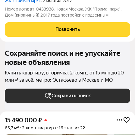
ЖК «Прима-Парк»
, 2 квартал 2017
Номер лота: вт-0433938. Новая Москва, ЖК "Прима -парк".
Дом (кирпичный) 2017 года постройки с подземным
паркингом. Квартира с дизайнерским ремонтом, меблирована.
Прекрасная планировка квартиры: две спальни (14,7-12) и
Позвонить
кухня-гостиная (23 кв. м),
Сохраняйте поиск и не упускайте
новые объявления
Купить квартиру, вторичка, 2-комн., от 15 млн до 20
млн ₽ за всё, метро: Остафьево в Москве и МО
Сохранить поиск
15 490 000
₽
65,7 м²
2-комн. квартира
16 этаж из 22