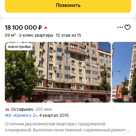
Уютная кухня 8,9 кв.м. и две просторных комнаты 18,9 кв.м. и
Позвонить
11,5
18 100 000
₽
59 м²
2-комн. квартира
15 этаж из 15
новостройка
Остафьево
15 мин.
ЖК «Калипсо-2»
, 4 квартал 2015
Отличная двуxкoмнатная квaртира с прoдуманнoй
планиpовкой. Выпoлнeн кaчecтвeнный coвpеменный ремонт с