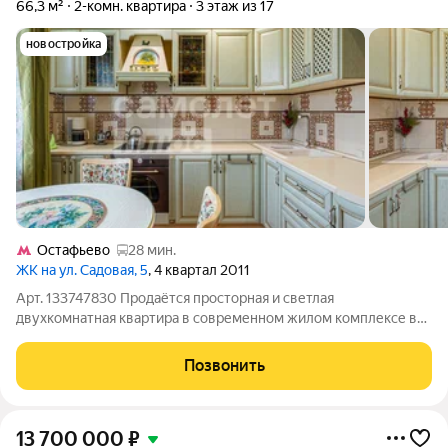
66,3 м²
2-комн. квартира
3 этаж из 17
новостройка
Остафьево
28 мин.
ЖК на ул. Садовая, 5
, 4 квартал 2011
Арт. 133747830 Продаётся просторная и светлая
двухкомнатная квартира в современном жилом комплексе в
районе Красная Горка, по адресу: ул. Садовая, д. 5, к. 1. Общая
площадь квартиры составляет 66 кв. м, жилая 37 кв. м, кухня
Позвонить
10 кв. м. Квартира
13 700 000
₽