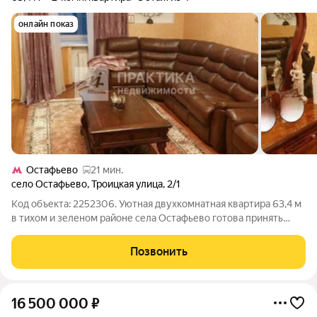
онлайн показ
Остафьево
21 мин.
село Остафьево
,
Троицкая улица
,
2/1
Код объекта: 2252306. Уютная двухкомнатная квартира 63,4 м
в тихом и зеленом районе села Остафьево готова принять
новых владельцев. Добротное жилье для спокойной семейной
жизни. Высота потолков 2,9 м и большие окна на улицу
Позвонить
создают ощущение воздуха
16 500 000
₽