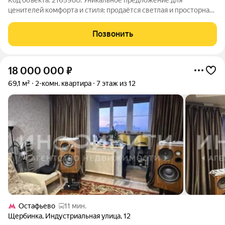
Код объекта: 2165980. Уникальное предложение для
ценителей комфорта и стиля: продаётся светлая и просторная
студия в одном из самых перспективных районов Москвы!
Квартира расположена по адресу: Новомосковский
Позвонить
административный округ, Щербинка, улица
18 000 000
₽
69,1 м²
2-комн. квартира
7 этаж из 12
Остафьево
11 мин.
Щербинка
,
Индустриальная улица
,
12