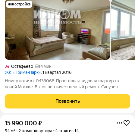
новостройка
Остафьево
14 мин.
ЖК «Прима-Парк»
, 1 квартал 2016
Номер лота: вт-0433068. Просторная видовая квартира в
новой Москве. Выполнен качественный ремонт. Санузел
раздельный. Кухня с эркером, лоджия из большой комнаты.
Чистый ухоженный подъезд. Четыре лифта. До МЦД
Позвонить
Щербинка 5 мин на транспорте. Остановка
15 990 000
₽
54 м²
2-комн. квартира
4 этаж из 14