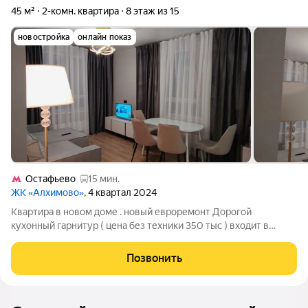
45 м²
2-комн. квартира
8 этаж из 15
новостройка
онлайн показ
Остафьево
15 мин.
ЖК «Алхимово»
, 4 квартал 2024
Квартира в новом доме . новый евроремонт Дорогой
кухонный гарнитур ( цена без техники 350 тыс ) входит в
стоимость квартиры. с встроенной новой техникой
холодильник HAIER плита HAIER индукционная духовка
Позвонить
встроена посудомоечная машина еще в упаковке