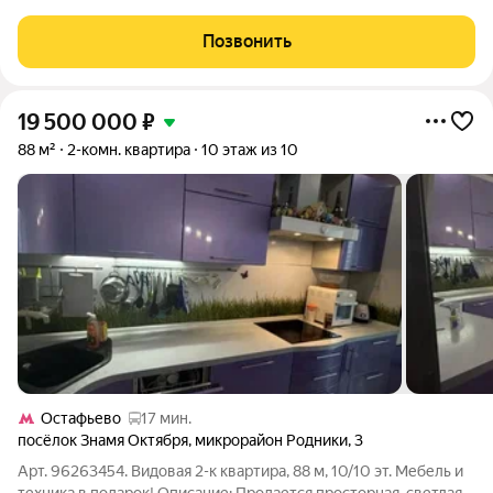
панорамная, застеклена. РАЗВИТАЯ ИНФРАСТРУКТУРА: в
шаговой доступности остановки транспорта(до МЦД
Позвонить
Щербинка 10 мин, до станции Бунинская
19 500 000
₽
88 м²
2-комн. квартира
10 этаж из 10
Остафьево
17 мин.
посёлок Знамя Октября
,
микрорайон Родники
,
3
Арт. 96263454. Видовая 2-к квартира, 88 м, 10/10 эт. Мебель и