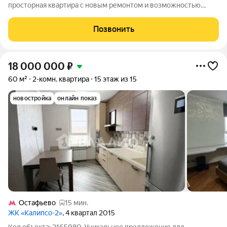
просторная квартира с новым ремонтом и возможностью
зонирования в 3-х комнатную! Готовы к сделке,без
обременений,без перепланировок,один взрослый
Позвонить
собственник! Оптимальное расположение,пешая доступность
18 000 000
₽
60 м²
2-комн. квартира
15 этаж из 15
новостройка
онлайн показ
Остафьево
15 мин.
ЖК «Калипсо-2»
, 4 квартал 2015