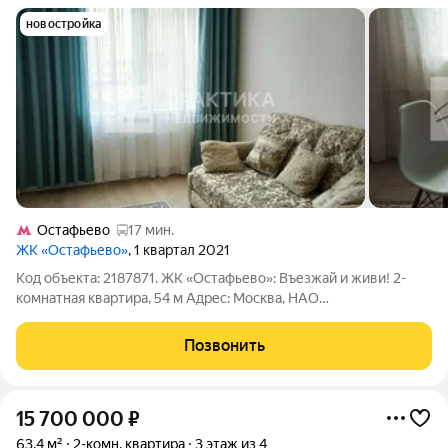
новостройка
Остафьево
17 мин.
ЖК «Остафьево»
, 1 квартал 2021
Код объекта: 2187871. ЖК «Остафьево»: Въезжай и живи! 2-
комнатная квартира, 54 м Адрес: Москва, НАО
(Новомосковский), ш. Остафьевское, д. 12к1 Метро / МЦД:
Бунинская аллея (1012 мин. на авто / на автобусе 15 мин.), МЦД
Позвонить
«Щербинка» (5 мин. на авто)
15 700 000
₽
63,4 м²
2-комн. квартира
3 этаж из 4