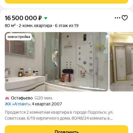
застеклена. Хороший район с
16 500 000
₽
80 м²
2-комн. квартира
6 этаж из 19
новостройка
Остафьево
20 мин.
ЖК «Атлант»
, 4 квартал 2007
Продается 2 комнатная квартира в городе Подольск, ул.
Советская, 6/19 кирпичного дома, 80/48/24 комнаты в
квартире изолированны, квартира в отличном состоянии,
"дизайнерский" ремонт, раздельный санузел, лоджия
Позвонить