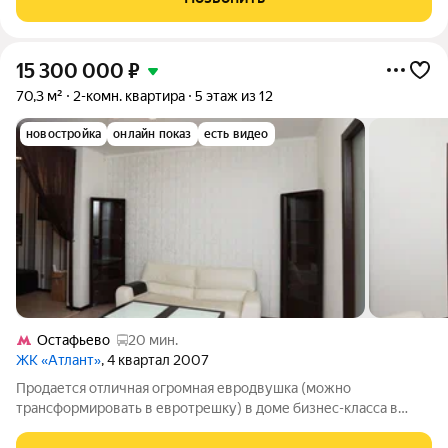
застеклена. Хороший район с развитой
15 300 000
₽
70,3 м²
2-комн. квартира
5 этаж из 12
новостройка
онлайн показ
есть видео
Остафьево
20 мин.
ЖК «Атлант»
, 4 квартал 2007
Продается отличная огромная евродвушка (можно
трансформировать в евротрешку) в доме бизнес-класса в
центре г. Подольск (ЖК Атлант). Общая площадь 70,3 кв. м.