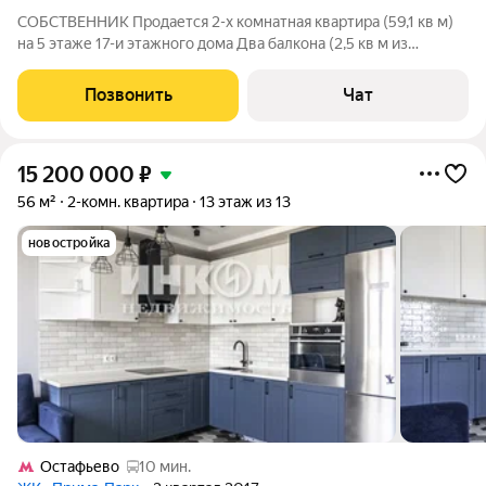
СОБСТВЕННИК Продается 2-х комнатная квартира (59,1 кв м)
на 5 этаже 17-и этажного дома Два балкона (2,5 кв м из
комнаты и 3,6 кв м из кухни) Комнаты 17,8 кв м и 17,4 кв м
Кухня 9,8 кв м Санузел раздельный. В квартире остается
Позвонить
Чат
кухонный гарнитур, шкаф
15 200 000
₽
56 м²
2-комн. квартира
13 этаж из 13
новостройка
Остафьево
10 мин.