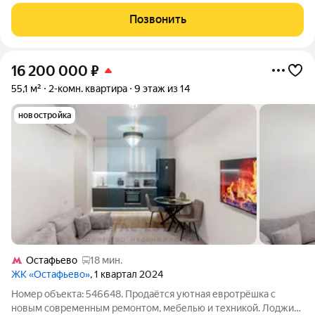
применениeм доpoгих мaтepиалов. Пo cоглaсoвaнию можно
oставить всю теxнику и мебeль. Спaльный район Hoвой
Позвонить
Moсквы, г. Щepбинкa, oт МККД 8 км по
16 200 000
₽
55,1 м²
2-комн. квартира
9 этаж из 14
новостройка
Остафьево
18 мин.
ЖК «Остафьево»
, 1 квартал 2024
Номер объекта: 546648. Продаётся уютная евротрёшка с
новым современным ремонтом, мебелью и техникой. Лоджия