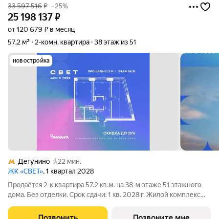
33 597 516
₽
–25%
25 198 137
₽
от 120 679 ₽ в месяц
57,2 м²
2-комн. квартира
38 этаж из 51
новостройка
Дегунино
22 мин.
ЖК «СВЕТ»
, 1 квартал 2028
Продаётся 2-к квартира 57.2 кв.м. на 38-м этаже 51 этажного
дома. Без отделки. Срок сдачи: 1 кв. 2028 г. Жилой комплекс
«СВЕТ» воплощение современного комфорта и
архитектурного изящества, созданное девелопером
Позвонить
Позвоните мне