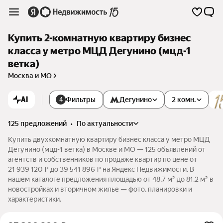
Купить 2-комнатную квартиру бизнес
класса у метро МЦД Дегунино (мцд-1
ветка)
Москва и МО
AI
Фильтры
Дегунино
2 комн.
4
125 предложений
•
по актуальности
Купить двухкомнатную квартиру бизнес класса у метро МЦД
Дегунино (мцд-1 ветка) в Москве и МО — 125 объявлений от
агентств и собственников по продаже квартир по цене от
21 939 120 ₽ до 39 541 896 ₽ на Яндекс Недвижимости. В
нашем каталоге предложения площадью от 48,7 м² до 81,2 м² в
новостройках и вторичном жилье — фото, планировки и
характеристики.