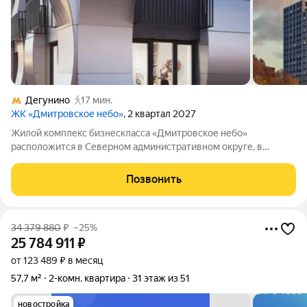
Дегунино
17 мин.
ЖК «Дмитровское небо»
, 2 квартал 2027
Жилой комплекс бизнескласса «Дмитровское небо»
расположится в Северном административном округе, в
районе Западное Дегунино. Проект привлекает сочетанием
городской инфраструктуры и близости к природным зонам:
Позвонить
рядом парки и водоёмы, включая парк имени
34 379 880
₽
–25%
25 784 911
₽
от 123 489 ₽ в месяц
57,7 м²
2-комн. квартира
31 этаж из 51
новостройка