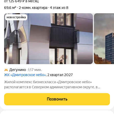
от 125 649 ₽ в месяц
69,6 м²
2-комн. квартира
4 этаж из 8
новостройка
Дегунино
17 мин.
ЖК «Дмитровское небо»
, 2 квартал 2027
Жилой комплекс бизнескласса «Дмитровское небо»
располагается в Северном административном округе, в
районе Западное Дегунино. Проект выделяется
благоустроенным сквером площадью 1,5га он станет частью
Позвонить
уютной среды квартала, окружённого парками и