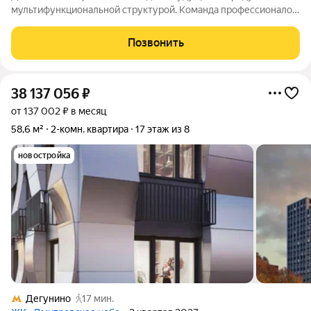
мультифункциональной структурой. Команда профессионалов
архитекторов, градостроителей и художников уделила особое
внимание организации как личных, так и общественных
Позвонить
пространств. Жизнь в Доме
38 137 056
₽
от 137 002 ₽ в месяц
58,6 м²
2-комн. квартира
17 этаж из 8
новостройка
Дегунино
17 мин.