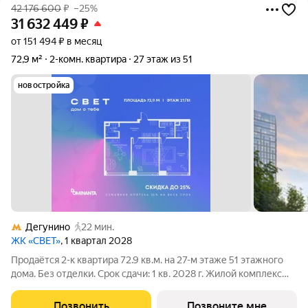
42 176 600
₽
–25%
31 632 449
₽
от 151 494 ₽ в месяц
72,9 м²
2-комн. квартира
27 этаж из 51
новостройка
Дегунино
22 мин.
ЖК «СВЕТ»
, 1 квартал 2028
Продаётся 2-к квартира 72.9 кв.м. на 27-м этаже 51 этажного
дома. Без отделки. Срок сдачи: 1 кв. 2028 г. Жилой комплекс
«СВЕТ» воплощение современного комфорта и
архитектурного изящества, созданное девелопером
Позвонить
Позвоните мне