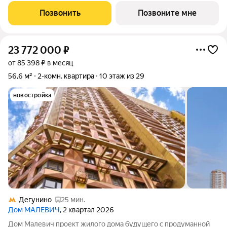
архитектурного изящества, созданное девелопером
Позвонить
Позвоните мне
Dominanta в сотрудничестве с известным
23 772 000
₽
от 85 398 ₽ в месяц
56,6 м²
2-комн. квартира
10 этаж из 29
новостройка
Дегунино
25 мин.
Дом МАЛЕВИЧ
, 2 квартал 2026
Дом Малевич проект жилого дома будущего с продуманной