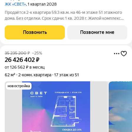
ЖК «СВЕТ»
, 1 квартал 2028
Продаётся 2-к квартира 59.3 кв.м. на 46-м этаже 51 этажного
дома. Без отделки. Срок сдачи: 1 кв. 2028 г. Жилой комплекс
«СВЕТ» воплощение современного комфорта и
архитектурного изящества, созданное девелопером
Позвонить
Позвоните мне
Dominanta в сотрудничестве с известным
35 235 200
₽
–25%
26 426 402
₽
от 126 562 ₽ в месяц
62 м²
2-комн. квартира
17 этаж из 51
новостройка