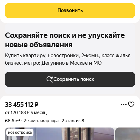
архитекторов, градостроителей и художников продумала до
мелочей как личные, так и общественные зоны. Жизнь в Доме
Позвонить
Малевич становится комфортнее: помимо
Сохраняйте поиск и не упускайте
новые объявления
Купить квартиру, новостройки, 2-комн., класс жилья:
бизнес, метро: Дегунино в Москве и МО
Сохранить поиск
33 455 112
₽
от 120 183 ₽ в месяц
66,6 м²
2-комн. квартира
2 этаж из 8
новостройка