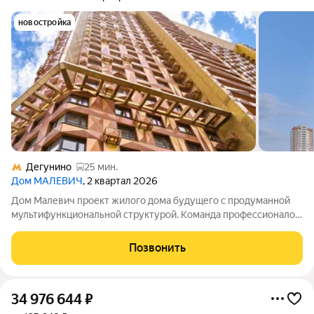
новостройка
Дегунино
25 мин.
Дом МАЛЕВИЧ
, 2 квартал 2026
Дом Малевич проект жилого дома будущего с продуманной
мультифункциональной структурой. Команда профессионалов
архитекторы, градостроители и художники уделила особое
внимание организации как личных, так и общественных
Позвонить
пространств. Жизнь в Доме
34 976 644
₽