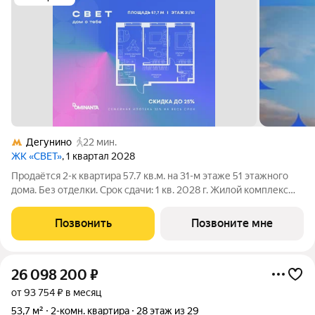
Дегунино
22 мин.
ЖК «СВЕТ»
, 1 квартал 2028
Продаётся 2-к квартира 57.7 кв.м. на 31-м этаже 51 этажного
дома. Без отделки. Срок сдачи: 1 кв. 2028 г. Жилой комплекс
«СВЕТ» воплощение современного комфорта и
архитектурного изящества, созданное девелопером
Позвонить
Позвоните мне
Dominanta в сотрудничестве с известным
26 098 200
₽
от 93 754 ₽ в месяц
53,7 м²
2-комн. квартира
28 этаж из 29