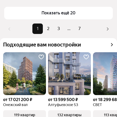
Показать ещё 20
1
2
3
...
7
Подходящие вам новостройки
от 17 021 200 ₽
от 13 599 500 ₽
от 18 299 68
Онежский вал
Алтуфьевское 53
СВЕТ
119 квартир
132 квартиры
113 кв