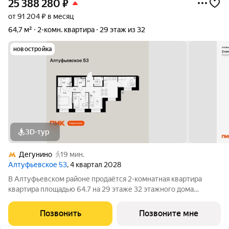
25 388 280
₽
от 91 204 ₽ в месяц
64,7 м²
2-комн. квартира
29 этаж из 32
новостройка
3D-тур
Дегунино
19 мин.
Алтуфьевское 53
, 4 квартал 2028
В Алтуфьевском районе продаётся 2-комнатная квартира
квартира площадью 64.7 на 29 этаже 32 этажного дома
(корпус, секция) в проекте ПИК «Алтуфьевское 53». Удобное
расположение 15 минут на общественном транспорте до
Позвонить
Позвоните мне
станции метро «Отрадное». 20 минут