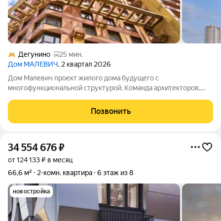
Дегунино
25 мин.
Дом МАЛЕВИЧ
, 2 квартал 2026
Дом Малевич проект жилого дома будущего с
многофункциональной структурой. Команда архитекторов,
градостроителей и художников уделила особое внимание
планировке как личных, так и общественных зон. Жизнь в
Позвонить
Доме Малевич становится комфортнее:
34 554 676
₽
от 124 133 ₽ в месяц
66,6 м²
2-комн. квартира
6 этаж из 8
новостройка