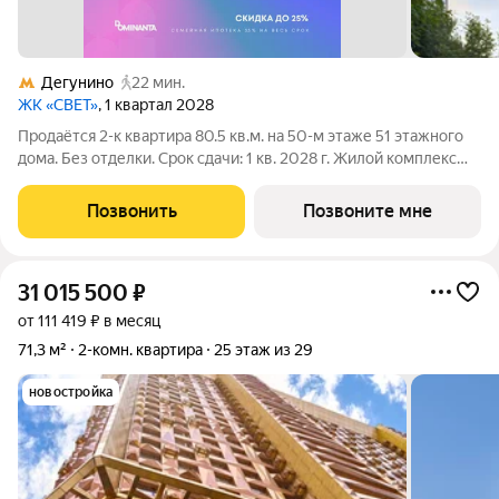
Дегунино
22 мин.
ЖК «СВЕТ»
, 1 квартал 2028
Продаётся 2-к квартира 80.5 кв.м. на 50-м этаже 51 этажного
дома. Без отделки. Срок сдачи: 1 кв. 2028 г. Жилой комплекс
«СВЕТ» воплощение современного комфорта и
архитектурного изящества, созданное девелопером
Позвонить
Позвоните мне
Dominanta в сотрудничестве с известным
31 015 500
₽
от 111 419 ₽ в месяц
71,3 м²
2-комн. квартира
25 этаж из 29
новостройка