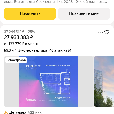
дома. Без отделки. Срок сдачи: 1 кв. 2028 г. Жилой комплекс
«СВЕТ» воплощение современного комфорта и
архитектурного изящества, созданное девелопером
Позвонить
Позвоните мне
Dominanta в сотрудничестве с известным
37 244 512
₽
–25%
27 933 383
₽
от 133 779 ₽ в месяц
59,3 м²
2-комн. квартира
46 этаж из 51
новостройка
Дегунино
22 мин.