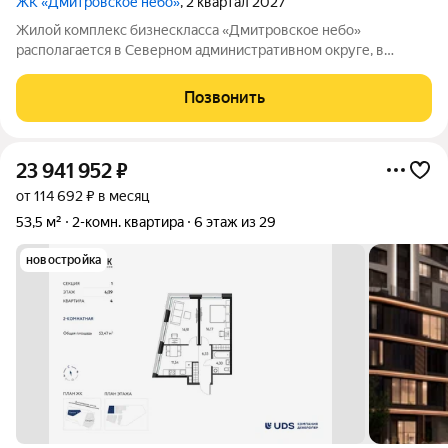
ЖК «Дмитровское небо»
, 2 квартал 2027
Жилой комплекс бизнескласса «Дмитровское небо»
располагается в Северном административном округе, в
районе Западное Дегунино. Квартал окружён парками и
водоёмами и находится рядом с полноценной городской
Позвонить
инфраструктурой. Одна из ключевых особенностей
23 941 952
₽
от 114 692 ₽ в месяц
53,5 м²
2-комн. квартира
6 этаж из 29
новостройка