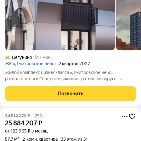
Дегунино
17 мин.
ЖК «Дмитровское небо»
, 2 квартал 2027
Жилой комплекс бизнескласса «Дмитровское небо»
располагается в Северном административном округе, в
районе Западное Дегунино. Квартал окружён парками и
водоёмами неподалёку находятся парк имени Святослава
Позвонить
Фёдорова, Дегунинский, Головинский и
34 512 276
₽
–25%
25 884 207
₽
от 123 965 ₽ в месяц
57,7 м²
2-комн. квартира
33 этаж из 51