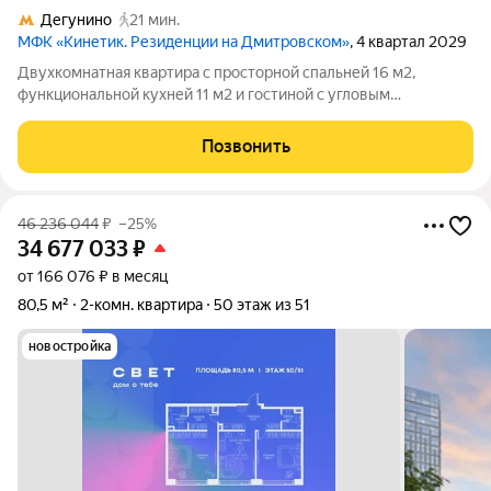
Дегунино
21 мин.
МФК «Кинетик. Резиденции на Дмитровском»
, 4 квартал 2029
Двухкомнатная квартира с просторной спальней 16 м2,
функциональной кухней 11 м2 и гостиной с угловым
остеклением почти 15 м2 для уютных дружеских посиделок на
5м этаже нового современного многофункционального
Позвонить
комплекса Кинетик. Резиденции на
46 236 044
₽
–25%
34 677 033
₽
от 166 076 ₽ в месяц
80,5 м²
2-комн. квартира
50 этаж из 51
новостройка