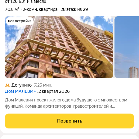
от 126 631 ₽ в месяц
70,5 м²
2-комн. квартира
28 этаж из 29
новостройка
Дегунино
25 мин.
Дом МАЛЕВИЧ
, 2 квартал 2026
Дом Малевич проект жилого дома будущего с множеством
функций. Команда архитекторов, градостроителей и
художников продумала до мелочей как личные, так и
общественные зоны. Жизнь в Доме Малевич станет
Позвонить
комфортнее: у вас появится больше возможностей для