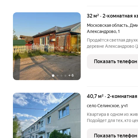
32 м² · 2-комнатная к
Московская область
,
Дми
Александрово
,
1
Продаётся светлая двух
деревне Александрово (
дом 1). что внутри: Дор
лес или гостей. Кухня, с
Показать телефон
Плюсы рядом:
+
6
40,7 м² · 2-комнатна
село Селинское
,
уч1
Квартира в одном из жив
Подойдет для тех, кто ц
трассу М-11. Рядом Прео
расположен в окружении
Показать телефон