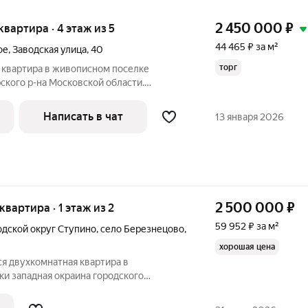
2 450 000
₽
 квартира · 4 этаж из 5
44 465 ₽ за м²
ое
,
Заводская улица
,
40
торг
я квартира в живописном поселке
кого р-на Московской области.
 сухая, не угловая. Большая кухня.
Санузел раздельный. Окна пластиковые.
Написать в чат
13 января 2026
2 500 000
₽
 квартира · 1 этаж из 2
59 952 ₽ за м²
одской округ Ступино
,
село Березнецово
,
хорошая цена
я двухкомнатная квартира в
и западная окраина городского
ояние жилое. Комнаты
раздельный. Окна ПВХ. Газовый