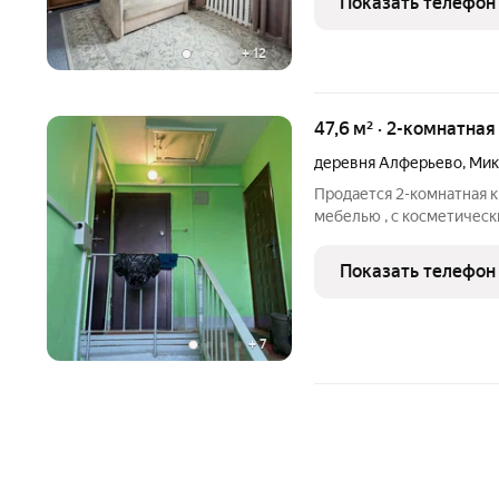
Показать телефон
котел(нагрев воды),что
+
12
47,6 м² · 2-комнатная
деревня Алферьево
,
Мик
Продается 2-комнатная к
мебелью , с косметически
Алферьево , ул, микрорай
отдельные комнаты, кухн
Показать телефон
просторный
+
7