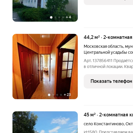
быстрым
+
4
44,2 м² · 2-комнатна
Московская область
,
мун
Центральной усадьбы со
Арт. 137856411 Продаётс
в отличной локации. Кв
комфортном районе все ключевые объекты инфраструктуры
находятся в шаговой дос
Показать телефон
удобным как для семьи,
+
23
45 м² · 2-комнатная к
село Константиново
,
Окт
id:1580. Представляем 