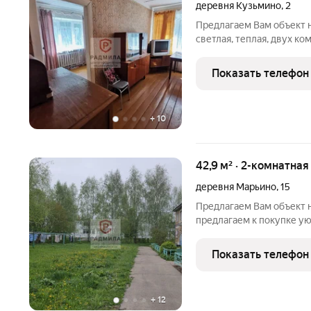
деревня Кузьмино
,
2
Предлагаем Вам объект 
светлая, теплая, двух ко
Посадского района Моск
на втором этаже двухэт
Показать телефон
квартиры
+
10
42,9 м² · 2-комнатная
деревня Марьино
,
15
Предлагаем Вам объект
предлагаем к покупке у
д.Марьино д.15 Квартира 
панельного дома. 1971г 
Показать телефон
изолированные Общая п
+
12