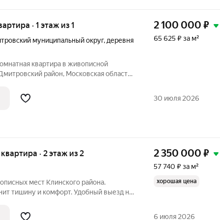
2 100 000
₽
вартира · 1 этаж из 1
65 625 ₽ за м²
тровский муниципальный округ
,
деревня
комнатная квартира в живописной
Дмитровский район, Московская область,
ога в деревню пролегает через зелёные
анузел и кладовка для хранения вещей.
30 июля 2026
2 350 000
₽
я квартира · 2 этаж из 2
57 740 ₽ за м²
хорошая цена
описных мест Клинского района.
енит тишину и комфорт. Удобный выезд на
браженская церковь и река Липня. Дом
 природы в спокойном и тихом районе с
6 июля 2026