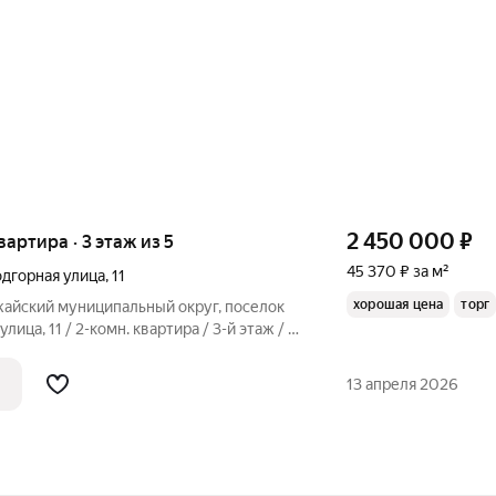
2 450 000
₽
вартира · 3 этаж из 5
45 370 ₽ за м²
дгорная улица
,
11
хорошая цена
торг
жайский муниципальный округ, поселок
ица, 11 / 2-комн. квартира / 3-й этаж / 5
 / Общая площадь - 54 кв. м, жилая - 30
наты 14 и 16 кв. м (изолир.), с/у
13 апреля 2026