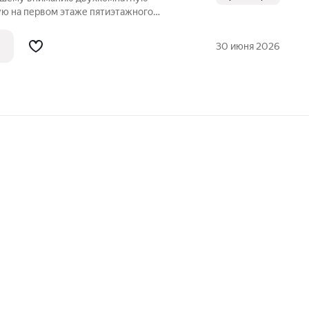
ю на первом этаже пятиэтажного
 площадь составляет 45 квадратных
кв. м. - жилые комнаты, а кухня площадью
30 июня 2026