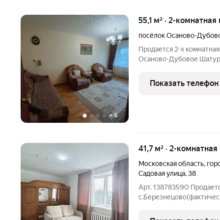
55,1 м² · 2-комнатная
посёлок Осаново-Дубов
Продается 2-х комнатна
Осаново-Дубовое Шатурс
Квартира теплая, светлая,
Ремонт косметический. 
Показать телефон
Балкон застеклённый.
+
6
41,7 м² · 2-комнатная
Московская область
,
гор
Садовая улица
,
38
Арт. 138783590 Продаетс
с.Березнецово(фактическ
поселения Малино).Сост
изолированные,санузел 