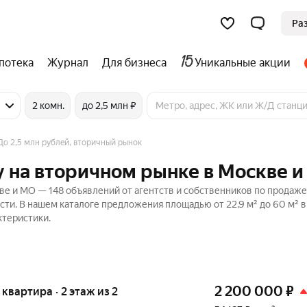
Ра
потека
Журнал
Для бизнеса
Уникальные акции
2 комн.
до 2,5 млн ₽
До 2,5 млн рублей, вторичный рынок
 на вторичном рынке в Москве 
е и МО — 148 объявлений от агентств и собственников по продаже
сти. В нашем каталоге предложения площадью от 22,9 м² до 60 м² в
ктеристики.
2 200 000
₽
я квартира · 2 этаж из 2