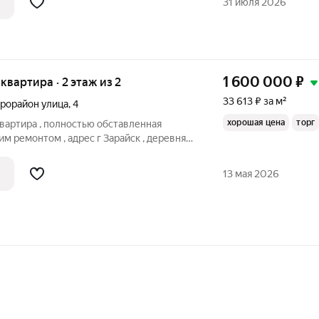
31 июля 2026
 позволяет уменьшить
1 600 000
₽
 квартира · 2 этаж из 2
33 613 ₽ за м²
рорайон улица
,
4
хорошая цена
торг
вартира , полностью обставленная
м ремонтом , адрес г Зарайск , деревня
он д 4 Общая площадь 47.6 кВ.м 2
я, туалет и ванная раздельные , большой
13 мая 2026