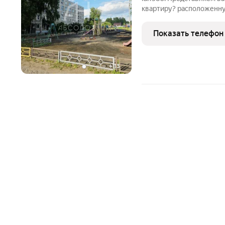
квартиру? расположенну
панельного дома. Общая
метров, из которых 28,6 
Показать телефон
7,2 кв. м. станет
+
13