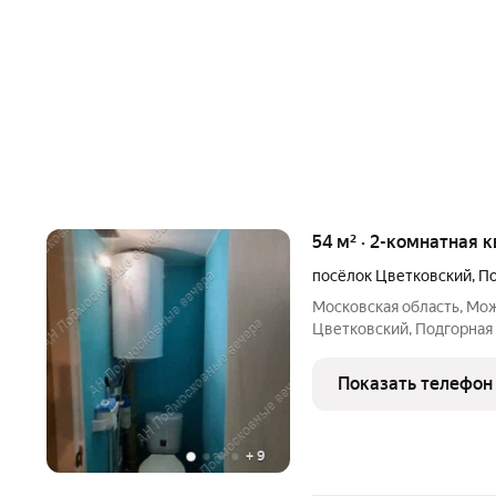
54 м² · 2-комнатная к
посёлок Цветковский
,
По
Московская область, Мо
Цветковский, Подгорная ул
этажного панельного дома
кв. м, кухня - 9 кв. м, ком
Показать телефон
+
9