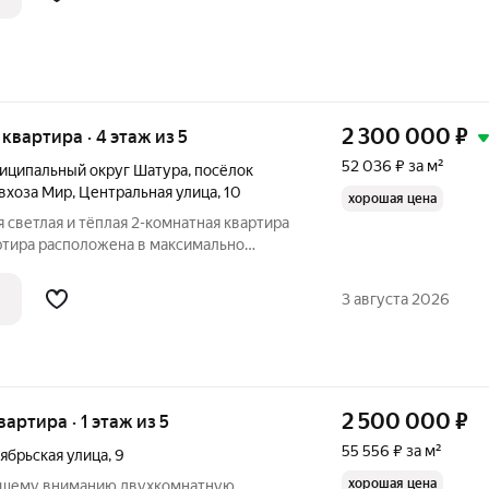
2 300 000
₽
я квартира · 4 этаж из 5
52 036 ₽ за м²
иципальный округ Шатура
,
посёлок
вхоза Мир
,
Центральная улица
,
10
хорошая цена
я светлая и тёплая 2-комнатная квартира
артира расположена в максимально
тупности, что делает проживание
3 августа 2026
2 500 000
₽
вартира · 1 этаж из 5
55 556 ₽ за м²
ябрьская улица
,
9
хорошая цена
вашему вниманию двухкомнатную