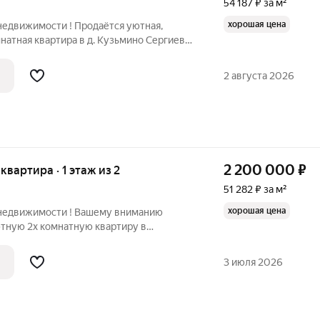
54 187 ₽ за м²
хорошая цена
недвижимости ! Продаётся уютная,
мнатная квартира в д. Кузьмино Сергиево-
овской области. Квартира расположена
ажного кирпичного дома. Общая площадь
2 августа 2026
2 200 000
₽
 квартира · 1 этаж из 2
51 282 ₽ за м²
хорошая цена
 недвижимости ! Вашему вниманию
ютную 2х комнатную квартиру в
располагается на 1 этаже 2х этажного
постройки. Планировка: комнаты
3 июля 2026
лощадь