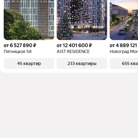
от 6 527 890 ₽
от 12 401 600 ₽
от 4 889 121
Пятницкое 58
AIST RESIDENCE
Новоград Мо
45 квартир
233 квартиры
655 кв