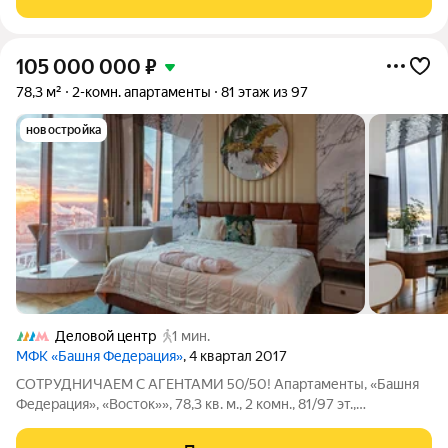
в новогодней
105 000 000
₽
78,3 м²
2-комн. апартаменты
81 этаж из 97
новостройка
Деловой центр
1 мин.
МФК «Башня Федерация»
, 4 квартал 2017
СОТРУДНИЧАЕМ С АГЕНТАМИ 50/50! Апартаменты, «Башня
Федерация», «Восток»», 78,3 кв. м., 2 комн., 81/97 эт.,
индивидуальная дизайнерская отделка, с мебелью и техникой.
Шикарные видовые апартаменты в доме комплексе «Башня