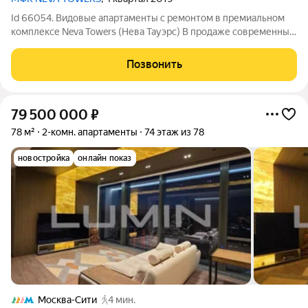
Id 66054. Видовые апартаменты с ремонтом в премиальном
комплексе Neva Towers (Нева Тауэрс) В продаже современные
2-комнатные апартаменты в премиальном комплексе Neva
Towers в самом центре Москва-Сити. Апартаменты
Позвонить
расположены на 33 этаже. Общая
79 500 000
₽
78 м²
2-комн. апартаменты
74 этаж из 78
новостройка
онлайн показ
Москва-Сити
4 мин.