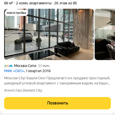
86 м²
2-комн. апартаменты
26 этаж из 85
новостройка
Москва-Сити
1 мин.
МФК «ОКО»
, 1 квартал 2016
Moscow City! Башня Око! Предлагается к продаже просторный,
шикарный угловой апартамент с панорамным видом, на башни
City! Окна 4,5 метра высотой! Мраморный сан/узел с
Агентство Dement City
панорамным окном!Дизайн! Качественные материалы!
Предметы декора, мебель из Италии
Позвонить