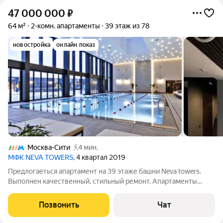
47 000 000
₽
64 м²
2-комн. апартаменты
39 этаж из 78
новостройка
онлайн показ
Москва-Сити
4 мин.
МФК NEVA TOWERS
, 4 квартал 2019
Предлогаеться апартамент на 39 этаже башни Neva towers.
Выполнен качественный, стильный ремонт. Апартаменты
включают просторную гостиную, совмещенную с кухней, одна
спальня, гостевой санузел и холл. Апартамент полностью
Позвонить
Чат
меблирован (восхитительная