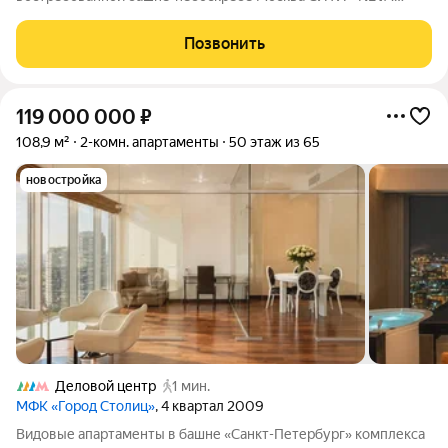
TOWERS, башня Т2. !Продажа без комиссии! Описание и
фотографии соответствуют действительности. Реальное
Позвонить
предложение, аналогов по уровню ремонту
119 000 000
₽
108,9 м²
2-комн. апартаменты
50 этаж из 65
новостройка
Деловой центр
1 мин.
МФК «Город Столиц»
, 4 квартал 2009
Видовые апартаменты в башне «Санкт-Петербург» комплекса