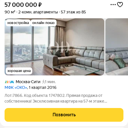
57 000 000
₽
90 м²
2-комн. апартаменты
57 этаж из 85
новостройка
онлайн показ
хорошая цена
Москва-Сити
1 мин.
МФК «ОКО»
, 1 квартал 2016
Лот:7866. Код объекта: 1747802. Прямая продажа от
собственника! Эксклюзивная квартира на 57-м этаже
престижного жилого комплекса. Это идеальное сочетание
комфорта, роскоши и передовых технологий. Общая площадь
Позвонить
квартиры составляет 90 квадратных