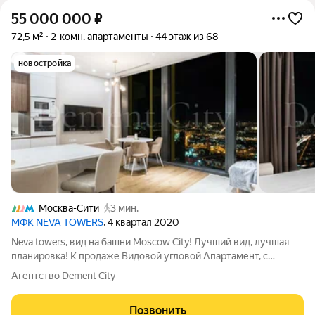
55 000 000
₽
72,5 м²
2-комн. апартаменты
44 этаж из 68
новостройка
Москва-Сити
3 мин.
МФК NEVA TOWERS
, 4 квартал 2020
Neva towers, вид на башни Moscow City! Лучший вид, лучшая
планировка! К продаже Видовой угловой Апартамент, с
панорамной ванной, дизайнерским ремонтом. Гостиная
Агентство Dement City
совмещения с кухней, изолированная спальня! Основные
преимущества башни NEVA TOWERS: -
Позвонить