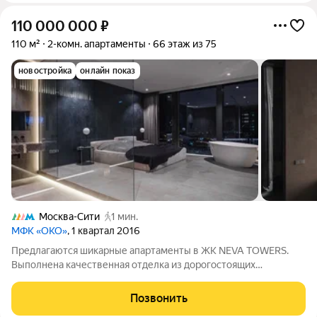
110 000 000
₽
110 м²
2-комн. апартаменты
66 этаж из 75
новостройка
онлайн показ
Москва-Сити
1 мин.
МФК «ОКО»
, 1 квартал 2016
Предлагаются шикарные апартаменты в ЖК NEVA TOWERS.
Выполнена качественная отделка из дорогостоящих
материалов. Апартамент полностью меблирован и включает в
себя большую гостиную зону с изолированной спальней с
Позвонить
кроватью king-size, ванную комнату,