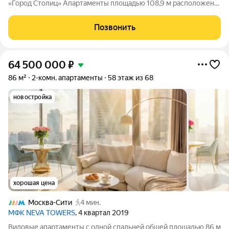
«Город Столиц» Апартаменты площадью 108,9 м расположены
на пятидесятом этаже башни «Санкт-Петербург» комплекса
«Город Столиц» в Москва-Сити. Панорамное остекление
Позвонить
открывает впечатляющие виды на
64 500 000
₽
86 м²
2-комн. апартаменты
58 этаж из 68
новостройка
хорошая цена
Москва-Сити
4 мин.
МФК NEVA TOWERS
, 4 квартал 2019
Видовые апартаменты с одной спальней общей площадью 86 м