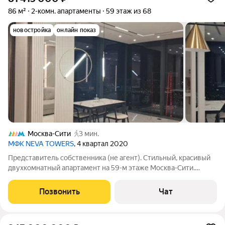
86 м²
2-комн. апартаменты
59 этаж из 68
новостройка
онлайн показ
Москва-Сити
3 мин.
МФК NEVA TOWERS
, 4 квартал 2020
Представитель собственника (не агент). Стильный, красивый
двухкомнатный апартамент на 59-м этаже Москва-Сити.
Панорамный вид на город. Дизайнерский, качественний
ремонт 2024-2025 гг. Полная меблировка и техника.
Позвонить
Чат
Предоставлю все необходимые документы