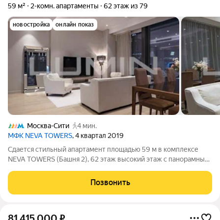
59 м²
2-комн. апартаменты
62 этаж из 79
новостройка
онлайн показ
Москва-Сити
4 мин.
МФК NEVA TOWERS
, 4 квартал 2019
Сдается стильный апартамент площадью 59 м в комплексе
NEVA TOWERS (Башня 2), 62 этаж высокий этаж с панорамным
видом на столицу. Из окон открывается завораживающий вид
на исторический центр Москвы, Москву-реку, Ходынское поле,
Позвонить
Останкинскую башню,
81 415 000
₽