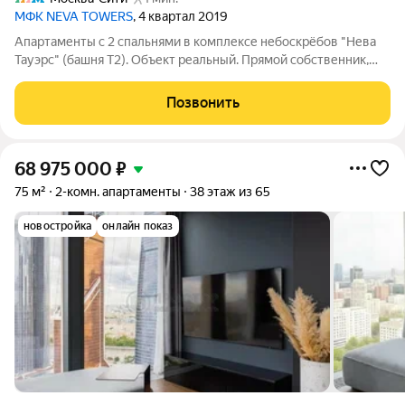
МФК NEVA TOWERS
, 4 квартал 2019
Апартаменты с 2 спальнями в комплексе небоскрёбов "Нева
Тауэрс" (башня Т2). Объект реальный. Прямой собственник,
все документы готовы, полная стоимость, без обременений,
быстрая сделка. Эксклюзив агентства "На Петровке".
Позвонить
Фотографии защищены авторским
68 975 000
₽
75 м²
2-комн. апартаменты
38 этаж из 65
новостройка
онлайн показ