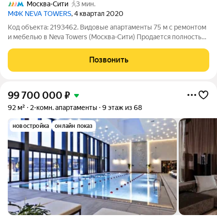
Москва-Сити
3 мин.
МФК NEVA TOWERS
, 4 квартал 2020
Код объекта: 2193462. Видовые апартаменты 75 м с ремонтом
и мебелью в Neva Towers (Москва-Сити) Продается полностью
готовая к заселению квартира премиум-класса в одной из
узнаваемых башен Москвы. О квартире: Площадь: 75 м.
Позвонить
Состояние: дизайнерский
99 700 000
₽
92 м²
2-комн. апартаменты
9 этаж из 68
новостройка
онлайн показ