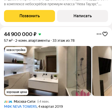
в комплексе небоскрёбов премиум-класса "Нева Тауэрс".
Апартаменты расположены на пятьдесят восьмом этаже,
откуда открываются захватывающие виды на столицу.
Позвонить
Написать
Выполнена отделка в светлом стиле, на
44 900 000
₽
57 м²
2-комн. апартаменты
33 этаж из 78
новостройка
хорошая цена
Москва-Сити
4 мин.
МФК NEVA TOWERS
, 4 квартал 2019