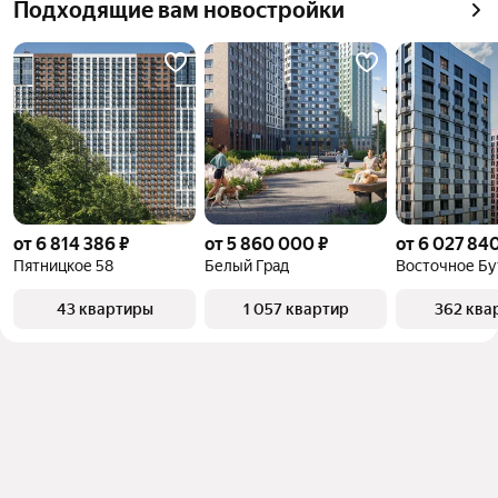
Подходящие вам новостройки
от 6 814 386 ₽
от 5 860 000 ₽
от 6 027 840
Пятницкое 58
Белый Град
Восточное Бу
43 квартиры
1 057 квартир
362 ква