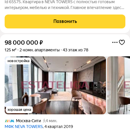
Id 65575. Квартира в NEVA TOWERS с полностью готовым
интерьером, мебелью и техникой. Главное впечатление здесь
создает высота. Большие окна открывают панораму города,
днем дают много естественного света, а вечером Москва
Позвонить
становится частью интерьера.
98 000 000
₽
125 м²
2-комн. апартаменты
43 этаж из 78
новостройка
хорошая цена
Москва-Сити
4 мин.
МФК NEVA TOWERS
, 4 квартал 2019