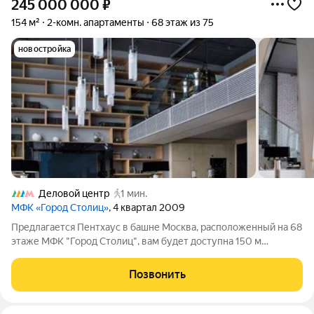
245 000 000
₽
154 м²
2-комн. апартаменты
68 этаж из 75
новостройка
Деловой центр
1 мин.
МФК «Город Столиц»
, 4 квартал 2009
Предлагается Пентхаус в башне Москва, расположенный на 68
этаже МФК "Город Столиц", вам будет доступна 150 м
изысканного комфорта. Односпальная резиденция с
панорамными окнами и вторым светом с высотой потолков
Позвонить
выше 5 м погрузит вас в атмосферу