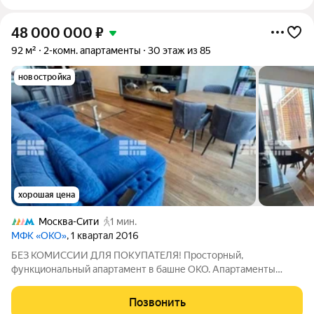
48 000 000
₽
92 м²
2-комн. апартаменты
30 этаж из 85
новостройка
хорошая цена
Москва-Сити
1 мин.
МФК «ОКО»
, 1 квартал 2016
БЕЗ КОМИССИИ ДЛЯ ПОКУПАТЕЛЯ! Просторный,
функциональный апартамент в башне ОКО. Апартаменты
состоят из: просторной кухни-гостиной, спальни, 2 санузлов,
гардеробной, постирочной. Панорамное остекление с видами
Позвонить
на Москву. Полностью оборудованы