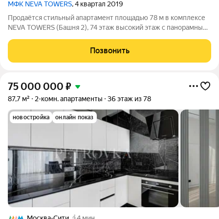
МФК NEVA TOWERS
, 4 квартал 2019
Продаётся стильный апартамент площадью 78 м в комплексе
NEVA TOWERS (Башня 2), 74 этаж высокий этаж с панорамным
видом на столицу. Из окон открывается завораживающий вид
на исторический центр Москвы, Москву-реку. Особенно
Позвонить
красивый вид зимой в
75 000 000
₽
87,7 м²
2-комн. апартаменты
36 этаж из 78
новостройка
онлайн показ
Москва-Сити
4 мин.