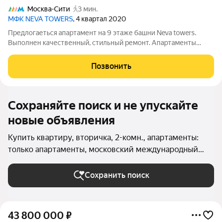
Москва-Сити
3 мин.
МФК NEVA TOWERS
, 4 квартал 2020
Предлогаеться апартамент на 9 этаже башни Neva towers.
Выполнен качественный, стильный ремонт. Апартаменты
включают просторную гостиную, совмещенную с кухней,
спальню и санузел. Апартамент полностью меблирован
Позвонить
(восхитительная дизайнерская мебель) и
Сохраняйте поиск и не упускайте
новые объявления
Купить квартиру, вторичка, 2-комн., апартаменты:
только апартаменты, московский международный
деловой центр Москва-Сити в Москве и МО
Сохранить поиск
43 800 000
₽