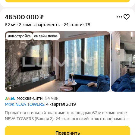
48 500 000
₽
62 м²
2-комн. апартаменты
24 этаж из 78
новостройка
онлайн показ
Москва-Сити
4 мин.
МФК NEVA TOWERS
, 4 квартал 2019
Продаётся стильный апартамент площадью 62 м в комплексе
NEVA TOWERS (Башня 2), 24 этаж высокий этаж с панорамным
видом на столицу. Из окон открывается завораживающий вид
на исторический центр Москвы. Особенно красивый вид зимой
Позвонить