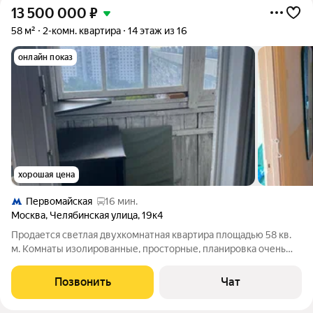
13 500 000
₽
58 м²
2-комн. квартира
14 этаж из 16
онлайн показ
хорошая цена
Первомайская
16 мин.
Москва
,
Челябинская улица
,
19к4
Продается светлая двухкомнатная квартира площадью 58 кв.
м. Комнаты изолированные, просторные, планировка очень
удобная. Редкое преимущество для этого типа домов большая
кухня 10 кв. м. Квартира расположена на 14 этаже панельного
Позвонить
Чат
дома 1978 года