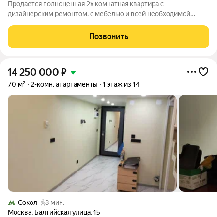
Продается полноценная 2х комнатная квартира с
дизайнерским ремонтом, с мебелью и всей необходимой
техникой для проживания в ЖК Селигер Сити, корпус 3 -
"Репин". На территории комплекса расположены: зоны отдыха
Позвонить
и занятия спортом, дет сады, также на
14 250 000
₽
70 м²
2-комн. апартаменты
1 этаж из 14
Сокол
8 мин.
Москва
,
Балтийская улица
,
15