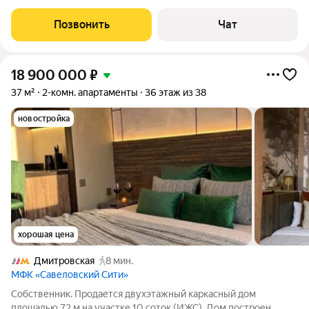
апартаменты, покупал на бетоне, ремонт делал для себя
качественно и очень дорого! Очень светлая, уютная, с
Позвонить
Чат
большим количеством мест для хранения вещей
18 900 000
₽
37 м²
2-комн. апартаменты
36 этаж из 38
новостройка
хорошая цена
Дмитровская
8 мин.
МФК «Савеловский Сити»
Собственник. Продается двухэтажный каркасный дом
площадью 72 м на участке 10 соток (ИЖС). Дом построен