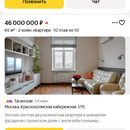
Позвонить
Чат
договорённости). В собственности более 10
46 000 000
₽
65 м²
2-комн. квартира
10 этаж из 10
Таганская
4 мин.
Москва
,
Краснохолмская набережная
,
1/15
Уютная светлая двухкомнатная квартира в шикарном
фасадном сталинском доме с железобетонными
перекрытиями в 3 -км от Кремля! Это представительский