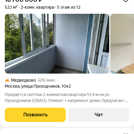
52,1 м²
2-комн. квартира
5 этаж из 12
Медведково
16 мин.
Москва
,
улица Проходчиков
,
10к2
Продается светлая 2-комнатная квартира 51,4 м на ул.
Проходчиков (СВАО). Ремонт + капремонт дома. Предлагается
к покупке уютная 2-комнатная квартира в Москве (район
Ярославский) от собственников. Без посредников и комиссий.
Позвонить
Чат
Два взрослых собственника,