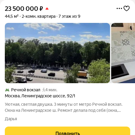
23 500 000
₽
44,5 м²
2-комн. квартира
7 этаж из 9
Речной вокзал
4 мин.
Москва
,
Ленинградское шоссе
,
92/1
Уютная, светлая двушка. 3 минуты от метро Речной вокзал.
Окна на Ленинградское ш. Ремонт делала под себя (окна,
двери, заново залитый пол, ламинат, проводка, потолки). Одна
Дарья
собственница, без долей, ДКП, более 5 лет в собственности.
Торг уместен!
Позвонить