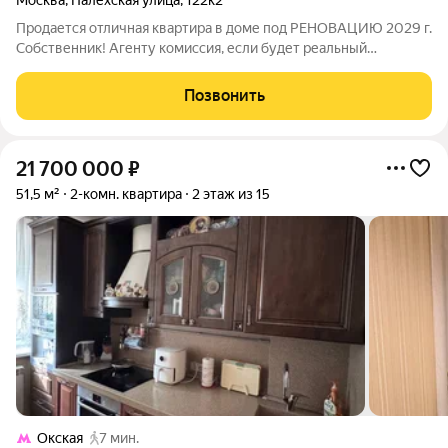
Москва
,
Палехская улица
,
122к2
Продается отличная квартира в доме под РЕНОВАЦИЮ 2029 г.
Собственник! Агенту комиссия, если будет реальный
покупатель. Хороший торг возможен. Продаю 2-х комнатную
квартиру с евроремонтом, с мебелью и бытовой техникой в
Позвонить
теплом кирпичном доме. Комнаты
21 700 000
₽
51,5 м²
2-комн. квартира
2 этаж из 15
Окская
7 мин.