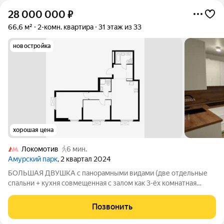
28 000 000
₽
66,6 м²
2-комн. квартира
31 этаж из 33
новостройка
хорошая цена
Локомотив
6 мин.
Амурский парк
, 2 квартал 2024
БОЛЬШАЯ ДВУШКА с панорамными видами (две отдельные
спальни + кухня совмещенная с залом как 3-ёх комнатная
квартира) + МАШИНОМЕСТО + КЛАДОВАЯ ВСЕ ВМЕСТЕ. Все
окна панорамные на Измайловский парк, с видами на Москву.
Позвонить
Все необходимое чтобы заехать и