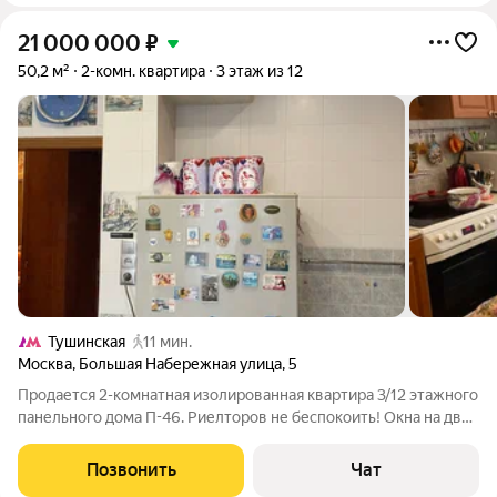
21 000 000
₽
50,2 м²
2-комн. квартира
3 этаж из 12
Тушинская
11 мин.
Москва
,
Большая Набережная улица
,
5
Продается 2-комнатная изолированная квартира 3/12 этажного
панельного дома П-46. Риелторов не беспокоить! Окна на две
стороны (спальня на канал им. Москвы). Тихие соседи.
Отличная экология! Рядом метро Тушинская, ходят автобусы и
Позвонить
Чат
трамваи до метро