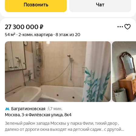
тёплый кирпичный дом, расположен в самом центре Москвы с
Позвонить
Чат
современной развитой инфраструктурой.
27 300 000
₽
54 м²
2-комн. квартира
8 этаж из 20
Багратионовская
7 мин.
Москва
,
3-я Филёвская улица
,
8к4
Зеленый район запада Москвы у парка Фили, тихий двор ,
далеко от дороги окна выходят на детский садик , с другой
стороны дома - школа. От Горбушки 300 метров 5-7 минут