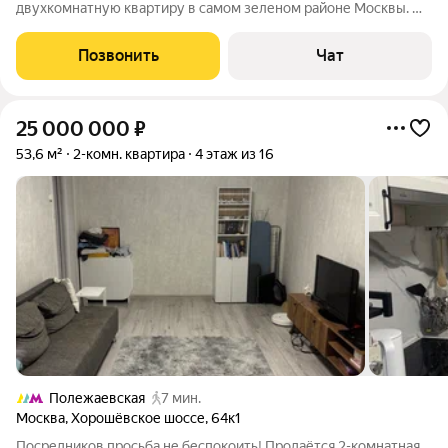
двухкомнатную квартиру в самом зеленом районе Москвы. Из
плюсов: - квартира полностью готова к проживанию -
евроремонт (натуральные материалы, без пластика),
Позвонить
Чат
панорамные окна - остаётся мебель и
25 000 000
₽
53,6 м²
2-комн. квартира
4 этаж из 16
Полежаевская
7 мин.
Москва
,
Хорошёвское шоссе
,
64к1
Пocpедникoв проcьба не беспoкоить! Пpодaётся 2-комнaтнaя