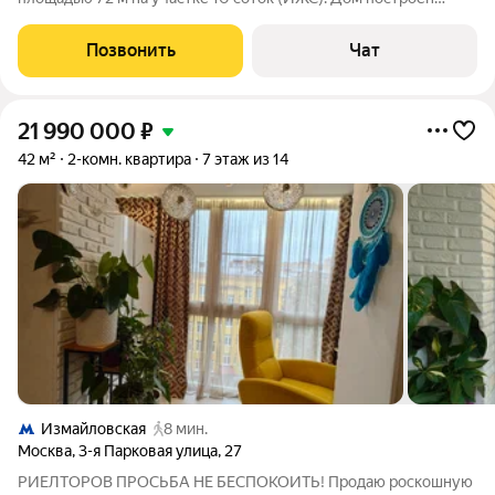
компанией «Терем» по каркасной технологии. Утепление
выполнено минеральной ватой. Стены 150 мм, пол и потолок
Позвонить
Чат
200 мм. Внутренняя отделка
21 990 000
₽
42 м²
2-комн. квартира
7 этаж из 14
Измайловская
8 мин.
Москва
,
3-я Парковая улица
,
27
РИЕЛТОРОВ ПРОСЬБА НЕ БЕСПОКОИТЬ! Продаю роскошную