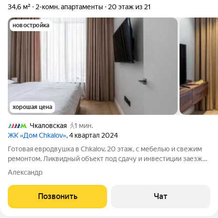
34,6 м²
2-комн. апартаменты
20 этаж из 21
новостройка
хорошая цена
Чкаловская
1 мин.
ЖК «Дом Chkalov»
, 4 квартал 2024
Готовая евродвушка в Chkalov, 20 этаж, с мебелью и свежим
ремонтом. Ликвидный объект под сдачу и инвестиции заезжай
или сдавай хоть завтра. 29,9 млн, дешевле готовых в доме.
Александр
Метро 2 минуты. Поможем настроить поток арендаторов.
Предлагаю стильный и
Позвонить
Чат