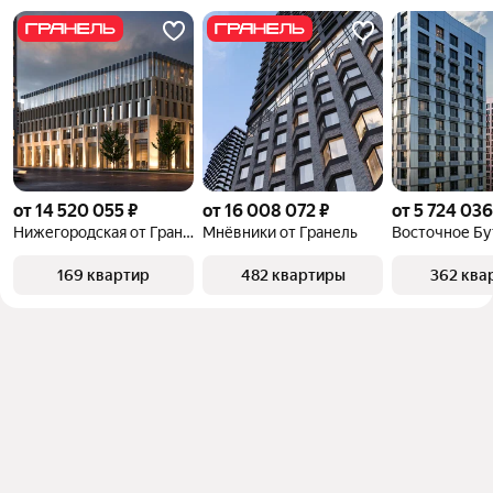
от 14 520 055 ₽
от 16 008 072 ₽
от 5 724 036
Нижегородская от Гранель
Мнёвники от Гранель
Восточное Бу
169 квартир
482 квартиры
362 ква