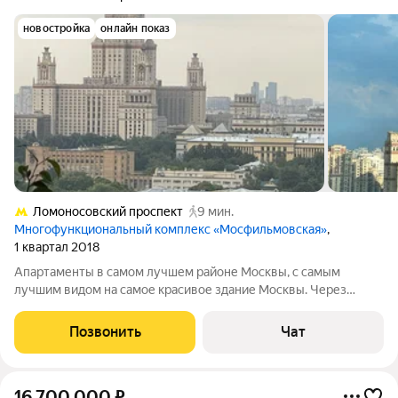
новостройка
онлайн показ
Ломоносовский проспект
9 мин.
Многофункциональный комплекс «Мосфильмовская»
,
1 квартал 2018
Апартаменты в самом лучшем районе Москвы, с самым
лучшим видом на самое красивое здание Москвы. Через
дорогу от от ЖК "Снегири Эко", где живут Тимати, Бузова и
Киркоров, граничит с ЖК "Ключи", где живет Медведев,
Позвонить
Чат
Мартиросян и др. 8 минут ходьбы до
16 700 000
₽