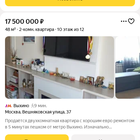
17 500 000
₽
48 м²
2-комн. квартира
10 этаж из 12
Выхино
9 мин.
Москва
,
Вешняковская улица
,
37
Продаётся двухкомнатная квартира с хорошим евро ремонтом
в 5 минутах пешком от метро Выхино. Изначально
"кооперативный" дом с консьержем и адекватными соседями.
Квартира продаётся с мебелью и техникой (по