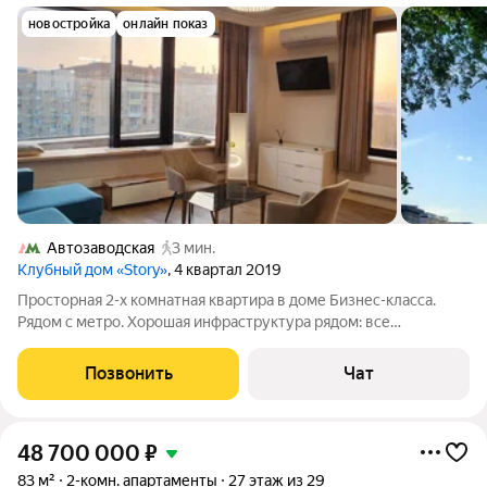
новостройка
онлайн показ
Автозаводская
3 мин.
Клубный дом «Story»
, 4 квартал 2019
Просторная 2-х комнатная квартира в доме Бизнес-класса.
Рядом с метро. Хорошая инфраструктура рядом: все
социальные объекты, магазины, точки общепита и т.д.
Дружелюбные контактные соседи. В квартире сделан
Позвонить
Чат
качественный евроремонт. Имеется балкон,
48 700 000
₽
83 м²
2-комн. апартаменты
27 этаж из 29