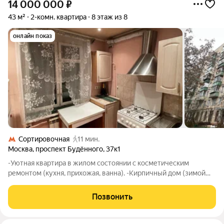
14 000 000
₽
43 м²
2-комн. квартира
8 этаж из 8
онлайн показ
Сортировочная
11 мин.
Москва
,
проспект Будённого
,
37к1
-Уютная квартира в жилом состоянии с косметическим
ремонтом (кухня, прихожая, ванна). -Кирпичный дом (зимой
тепло, а летом прохладно, улучшенная звукоизоляция). -Над
квартирой есть полноценный тех. этаж, но нет соседей сверху.
Позвонить
- Все окна выходят в