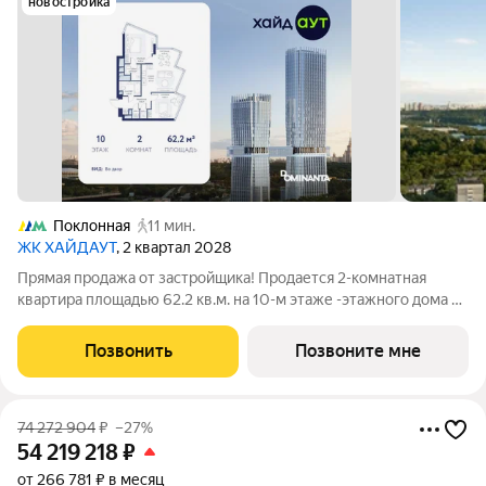
новостройка
Поклонная
11 мин.
ЖК ХАЙДАУТ
, 2 квартал 2028
Прямая продажа от застройщика! Продается 2-комнатная
квартира площадью 62.2 кв.м. на 10-м этаже -этажного дома в
жилом комплексе ХАЙДАУТ с панорамными видами: Парк
Победы, Долина реки Сетунь, МГУ, Москва-Сити, Воробьевы
Позвонить
Позвоните мне
горы. Высота потолков 3,25 м.
74 272 904
₽
–27%
54 219 218
₽
от 266 781 ₽ в месяц