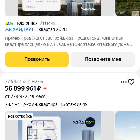
Поклонная
11 мин.
ЖК ХАЙДАУТ
, 2 квартал 2028
Прямая продажа от застройщика! Продается 2-комнатная
квартира площадью 67.3 кв.м. на 10-м этаже -этажного дома в
жилом комплексе ХАЙДАУТ с панорамными видами: Парк
Победы, Долина реки Сетунь, МГУ, Москва-Сити, Воробьевы
Позвонить
Позвоните мне
горы. Высота потолков 3,25 м.
77 945 152
₽
–27%
56 899 961
₽
от 279 972 ₽ в месяц
78,7 м²
2-комн. квартира
15 этаж из 49
новостройка