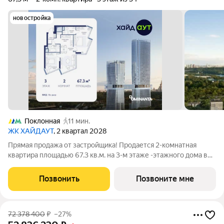
новостройка
Поклонная
11 мин.
ЖК ХАЙДАУТ
, 2 квартал 2028
Прямая продажа от застройщика! Продается 2-комнатная
квартира площадью 67.3 кв.м. на 3-м этаже -этажного дома в
жилом комплексе ХАЙДАУТ с панорамными видами: Парк
Победы, Долина реки Сетунь, МГУ, Москва-Сити, Воробьевы
Позвонить
Позвоните мне
горы. Высота потолков 3,25 м.
72 378 400
₽
–27%