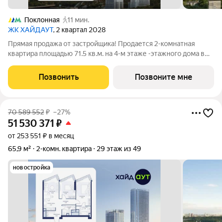
Поклонная
11 мин.
ЖК ХАЙДАУТ
, 2 квартал 2028
Прямая продажа от застройщика! Продается 2-комнатная
квартира площадью 71.5 кв.м. на 4-м этаже -этажного дома в
жилом комплексе ХАЙДАУТ с панорамными видами: Парк
Победы, Долина реки Сетунь, МГУ, Москва-Сити, Воробьевы
Позвонить
Позвоните мне
горы. Высота потолков 3,25 м.
70 589 552
₽
–27%
51 530 371
₽
от 253 551 ₽ в месяц
65,9 м²
2-комн. квартира
29 этаж из 49
новостройка