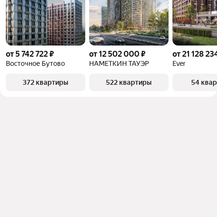
от 5 742 722 ₽
от 12 502 000 ₽
от 21 128 23
Восточное Бутово
НАМЕТКИН ТАУЭР
Ever
372 квартиры
522 квартиры
54 ква