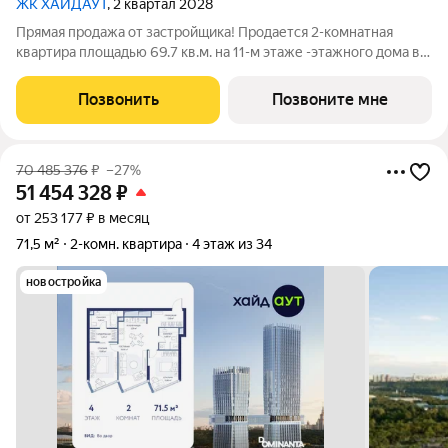
ЖК ХАЙДАУТ
, 2 квартал 2028
Прямая продажа от застройщика! Продается 2-комнатная
квартира площадью 69.7 кв.м. на 11-м этаже -этажного дома в
жилом комплексе ХАЙДАУТ с панорамными видами: Парк
Победы, Долина реки Сетунь, МГУ, Москва-Сити, Воробьевы
Позвонить
Позвоните мне
горы. Высота потолков 3,25 м.
70 485 376
₽
–27%
51 454 328
₽
от 253 177 ₽ в месяц
71,5 м²
2-комн. квартира
4 этаж из 34
новостройка