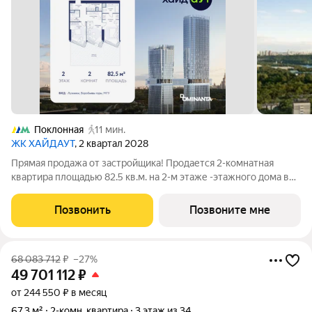
Поклонная
11 мин.
ЖК ХАЙДАУТ
, 2 квартал 2028
Прямая продажа от застройщика! Продается 2-комнатная
квартира площадью 82.5 кв.м. на 2-м этаже -этажного дома в
жилом комплексе ХАЙДАУТ с панорамными видами: Парк
Победы, Долина реки Сетунь, МГУ, Москва-Сити, Воробьевы
Позвонить
Позвоните мне
горы. Высота потолков 3,25 м.
68 083 712
₽
–27%
49 701 112
₽
от 244 550 ₽ в месяц
67,3 м²
2-комн. квартира
3 этаж из 34