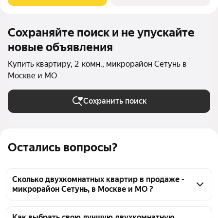
горы. Высота потолков 3,25 м.
Сохраняйте поиск и не упускайте
новые объявления
Купить квартиру, 2-комн., микрорайон Сетунь в
Москве и МО
Сохранить поиск
Остались вопросы?
Сколько двухкомнатных квартир в продаже -
микрорайон Сетунь, в Москве и МО ?
На Яндекс Недвижимости в продаже - микрорайон 
Сетунь, в Москве и МО 26 двухкомнатных квартир, 
Как выбрать свою лучшую двухкомнатную