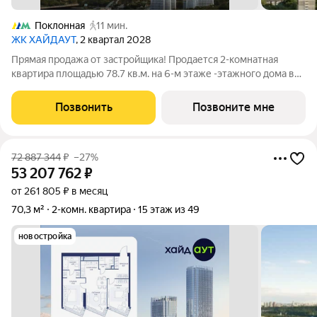
Поклонная
11 мин.
ЖК ХАЙДАУТ
, 2 квартал 2028
Прямая продажа от застройщика! Продается 2-комнатная
квартира площадью 78.7 кв.м. на 6-м этаже -этажного дома в
жилом комплексе ХАЙДАУТ с панорамными видами: Парк
Победы, Долина реки Сетунь, МГУ, Москва-Сити, Воробьевы
Позвонить
Позвоните мне
горы. Высота потолков 3,25 м.
72 887 344
₽
–27%
53 207 762
₽
от 261 805 ₽ в месяц
70,3 м²
2-комн. квартира
15 этаж из 49
новостройка