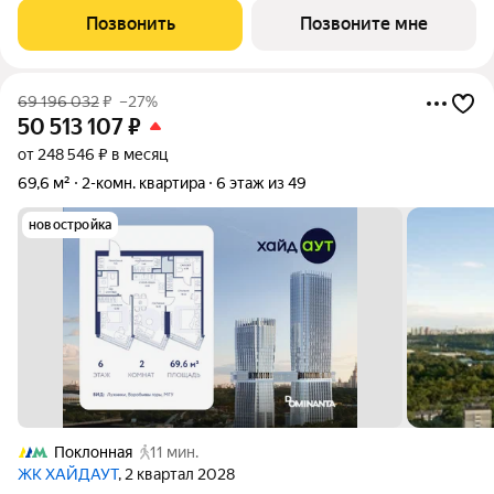
Победы, Долина реки Сетунь, МГУ, Москва-Сити, Воробьевы
Позвонить
Позвоните мне
горы. Высота потолков 3,25 м.
69 196 032
₽
–27%
50 513 107
₽
от 248 546 ₽ в месяц
69,6 м²
2-комн. квартира
6 этаж из 49
новостройка
Поклонная
11 мин.
ЖК ХАЙДАУТ
, 2 квартал 2028