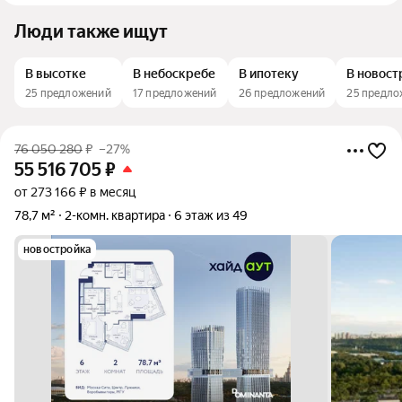
Люди также ищут
В высотке
В небоскребе
В ипотеку
В новост
25 предложений
17 предложений
26 предложений
25 предл
76 050 280
₽
–27%
55 516 705
₽
от 273 166 ₽ в месяц
78,7 м²
2-комн. квартира
6 этаж из 49
новостройка