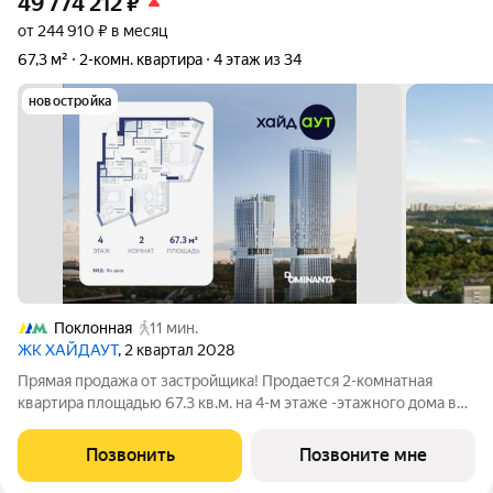
49 774 212
₽
от 244 910 ₽ в месяц
67,3 м²
2-комн. квартира
4 этаж из 34
новостройка
Поклонная
11 мин.
ЖК ХАЙДАУТ
, 2 квартал 2028
Прямая продажа от застройщика! Продается 2-комнатная
квартира площадью 67.3 кв.м. на 4-м этаже -этажного дома в
жилом комплексе ХАЙДАУТ с панорамными видами: Парк
Победы, Долина реки Сетунь, МГУ, Москва-Сити, Воробьевы
Позвонить
Позвоните мне
горы. Высота потолков 3,25 м.