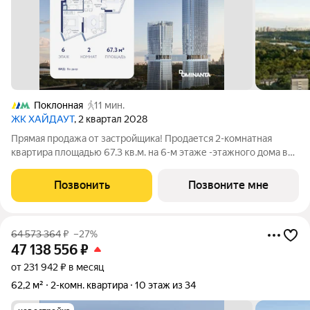
Поклонная
11 мин.
ЖК ХАЙДАУТ
, 2 квартал 2028
Прямая продажа от застройщика! Продается 2-комнатная
квартира площадью 67.3 кв.м. на 6-м этаже -этажного дома в
жилом комплексе ХАЙДАУТ с панорамными видами: Парк
Победы, Долина реки Сетунь, МГУ, Москва-Сити, Воробьевы
Позвонить
Позвоните мне
горы. Высота потолков 3,25 м.
64 573 364
₽
–27%
47 138 556
₽
от 231 942 ₽ в месяц
62,2 м²
2-комн. квартира
10 этаж из 34