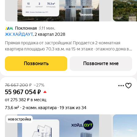
Поклонная
11 мин.
ЖК ХАЙДАУТ
, 2 квартал 2028
Прямая продажа от застройщика! Продается 2-комнатная
квартира площадью 70.3 кв.м. на 15-м этаже -этажного дома в
жилом комплексе ХАЙДАУТ с панорамными видами: Парк
Победы, Долина реки Сетунь, МГУ, Москва-Сити, Воробьевы
Позвонить
Позвоните мне
горы. Высота потолков 3,25 м.
76 667 200
₽
–27%
55 967 054
₽
от 275 382 ₽ в месяц
73,6 м²
2-комн. квартира
19 этаж из 34
новостройка