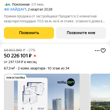
Поклонная
11 мин.
ЖК ХАЙДАУТ
, 2 квартал 2028
Прямая продажа от застройщика! Продается 2-комнатная
квартира площадью 70.5 кв.м. на 6-м этаже -этажного дома в
жилом комплексе ХАЙДАУТ с панорамными видами: Парк
Победы, Долина реки Сетунь, МГУ, Москва-Сити, Воробьевы
Позвонить
Позвоните мне
горы. Высота потолков 3,25 м.
68 802 880
₽
–27%
50 226 101
₽
от 247 134 ₽ в месяц
67,3 м²
2-комн. квартира
10 этаж из 34
новостройка