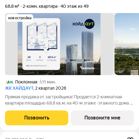
68,8 м²
2-комн. квартира
40 этаж из 49
новостройка
Поклонная
11 мин.
ЖК ХАЙДАУТ
, 2 квартал 2028
Прямая продажа от застройщика! Продается 2-комнатная
квартира площадью 68.8 кв.м. на 40-м этаже -этажного дома в
жилом комплексе ХАЙДАУТ с панорамными видами: Парк
Победы, Долина реки Сетунь, МГУ, Москва-Сити, Воробьевы
Позвонить
Позвоните мне
горы. Высота потолков 3,25 м.