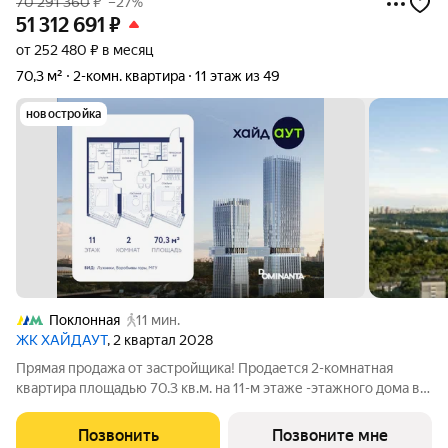
70 291 360
₽
–27%
51 312 691
₽
от 252 480 ₽ в месяц
70,3 м²
2-комн. квартира
11 этаж из 49
новостройка
Поклонная
11 мин.
ЖК ХАЙДАУТ
, 2 квартал 2028
Прямая продажа от застройщика! Продается 2-комнатная
квартира площадью 70.3 кв.м. на 11-м этаже -этажного дома в
жилом комплексе ХАЙДАУТ с панорамными видами: Парк
Победы, Долина реки Сетунь, МГУ, Москва-Сити, Воробьевы
Позвонить
Позвоните мне