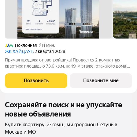
Поклонная
11 мин.
ЖК ХАЙДАУТ
, 2 квартал 2028
Прямая продажа от застройщика! Продается 2-комнатная
квартира площадью 73.6 кв.м. на 19-м этаже -этажного дома в
жилом комплексе ХАЙДАУТ с панорамными видами: Парк
Победы, Долина реки Сетунь, МГУ, Москва-Сити, Воробьевы
Позвонить
Позвоните мне
горы. Высота потолков 3,25 м.
Сохраняйте поиск и не упускайте
новые объявления
Купить квартиру, 2-комн., микрорайон Сетунь в
Москве и МО