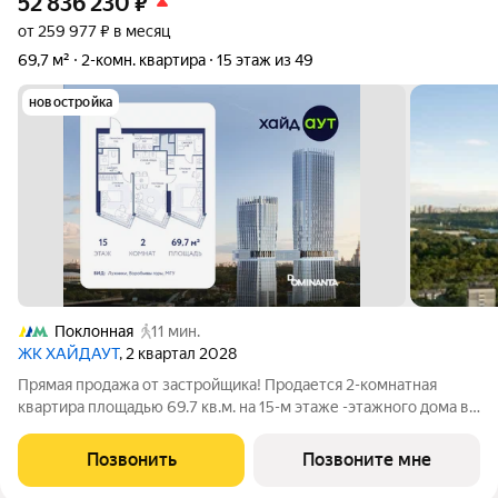
52 836 230
₽
от 259 977 ₽ в месяц
69,7 м²
2-комн. квартира
15 этаж из 49
новостройка
Поклонная
11 мин.
ЖК ХАЙДАУТ
, 2 квартал 2028
Прямая продажа от застройщика! Продается 2-комнатная
квартира площадью 69.7 кв.м. на 15-м этаже -этажного дома в
жилом комплексе ХАЙДАУТ с панорамными видами: Парк
Победы, Долина реки Сетунь, МГУ, Москва-Сити, Воробьевы
Позвонить
Позвоните мне
горы. Высота потолков 3,25 м.