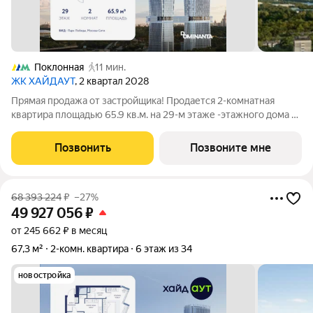
Поклонная
11 мин.
ЖК ХАЙДАУТ
, 2 квартал 2028
Прямая продажа от застройщика! Продается 2-комнатная
квартира площадью 65.9 кв.м. на 29-м этаже -этажного дома в
жилом комплексе ХАЙДАУТ с панорамными видами: Парк
Победы, Долина реки Сетунь, МГУ, Москва-Сити, Воробьевы
Позвонить
Позвоните мне
горы. Высота потолков 3,25 м.
68 393 224
₽
–27%
49 927 056
₽
от 245 662 ₽ в месяц
67,3 м²
2-комн. квартира
6 этаж из 34
новостройка