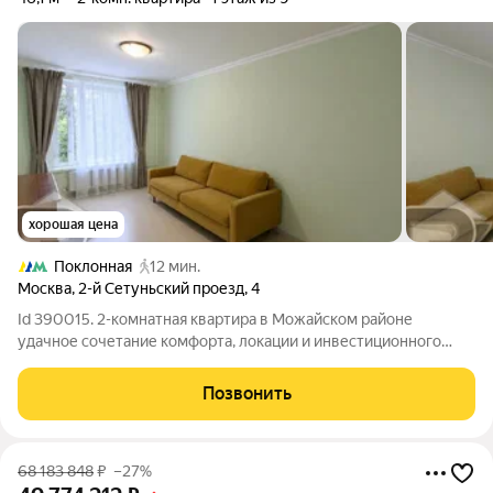
хорошая цена
Поклонная
12 мин.
Москва
,
2-й Сетуньский проезд
,
4
Id 390015. 2-комнатная квартира в Можайском районе
удачное сочетание комфорта, локации и инвестиционного
потенциала Если вы ищете квартиру, в которую можно заехать
сразу после покупки и при этом сохранить высокий потенциал
Позвонить
ликвидности обратите
68 183 848
₽
–27%