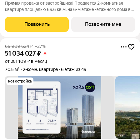
Прямая продажа от застройщика! Продается 2-комнатная
квартира площадью 69.6 кв.м. на 6-м этаже -этажного дома в
жилом комплексе ХАЙДАУТ с панорамными видами: Парк
Победы, Долина реки Сетунь, МГУ, Москва-Сити, Воробьевы
Позвонить
Позвоните мне
горы. Высота потолков 3,25 м.
69 909 624
₽
–27%
51 034 027
₽
от 251 109 ₽ в месяц
70,5 м²
2-комн. квартира
6 этаж из 49
новостройка