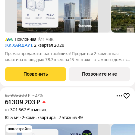
Поклонная
11 мин.
ЖК ХАЙДАУТ
, 2 квартал 2028
Прямая продажа от застройщика! Продается 2-комнатная
квартира площадью 78.7 кв.м. на 15-м этаже -этажного дома в
жилом комплексе ХАЙДАУТ с панорамными видами: Парк
Победы, Долина реки Сетунь, МГУ, Москва-Сити, Воробьевы
Позвонить
Позвоните мне
горы. Высота потолков 3,25 м.
83 985 208
₽
–27%
61 309 203
₽
от 301 667 ₽ в месяц
82,5 м²
2-комн. квартира
2 этаж из 49
новостройка