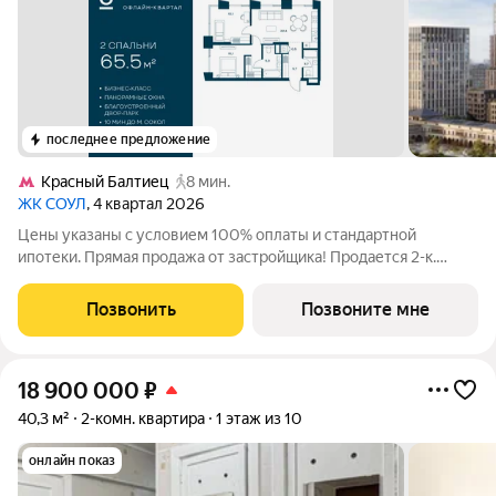
последнее предложение
Красный Балтиец
8 мин.
ЖК СОУЛ
, 4 квартал 2026
Цены указаны с условием 100% оплаты и стандартной
ипотеки. Прямая продажа от застройщика! Продается 2-к.
квартира номер 325 общей площадью 65.5 кв.м. на 11-м этаже
27 этажного дома, Корпус 4. С предчистовой отделкой. Проект
Позвонить
Позвоните мне
бизнес-класса СОУЛ от
18 900 000
₽
40,3 м²
2-комн. квартира
1 этаж из 10
онлайн показ