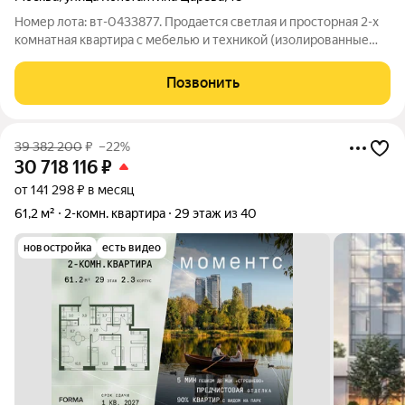
Номер лота: вт-0433877. Продается светлая и просторная 2-х
комнатная квартира с мебелью и техникой (изолированные
комнаты- 15,4 м2 и 13,7 м2, кухня-10 м2), в престижном районе
"Сокол", на севере Москвы. В квартире выполнен ремонт с
Позвонить
полной заменой
39 382 200
₽
–22%
30 718 116
₽
от 141 298 ₽ в месяц
61,2 м²
2-комн. квартира
29 этаж из 40
новостройка
есть видео