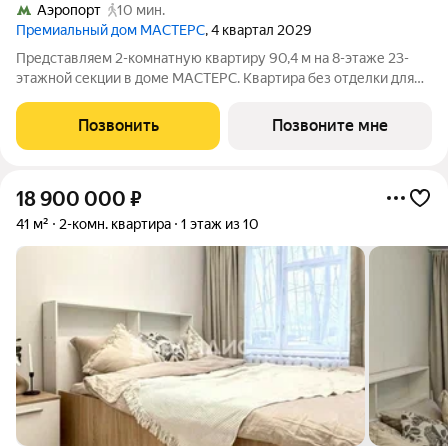
Аэропорт
10 мин.
Премиальный дом МАСТЕРС
, 4 квартал 2029
Представляем 2-комнатную квартиру 90,4 м на 8-этаже 23-
этажной секции в доме МАСТЕРС. Квартира без отделки для
реализации индивидуального дизайн-проекта. Скидка 10% в
июле! Подробности в офисе отдела продаж. - Гардеробная -
Позвонить
Позвоните мне
Виды на двор, город
18 900 000
₽
41 м²
2-комн. квартира
1 этаж из 10