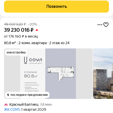
мин, м. Войковская - 12-14 мин. Отличная транспортная
Позвонить
развязка позволяет выехать на
49 037 520
₽
–20%
39 230 016
₽
от 176 160 ₽ в месяц
80,8 м²
2-комн. квартира
2 этаж из 24
новостройка
последнее предложение
Красный Балтиец
8 мин.
ЖК СОУЛ
, 1 квартал 2029