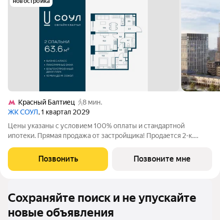
новостройка
Красный Балтиец
8 мин.
ЖК СОУЛ
, 1 квартал 2029
Цены указаны с условием 100% оплаты и стандартной
ипотеки. Прямая продажа от застройщика! Продается 2-к.
квартира номер 457 общей площадью 63.6 кв.м. на 10-м этаже
18 этажного дома, Корпус 8. Без отделки. Проект бизнес-
Позвонить
Позвоните мне
класса СОУЛ от девелопера
Сохраняйте поиск и не упускайте
новые объявления