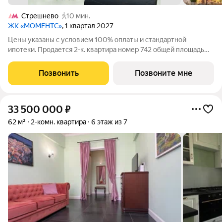
Стрешнево
10 мин.
ЖК «МОМЕНТС»
, 1 квартал 2027
Цены указаны с условием 100% оплаты и стандартной
ипотеки. Продается 2-к. квартира номер 742 общей площадью
61.2 кв.м. на 29-м этаже 40 этажного дома, корпус 2.3. С
предчистовой отделкой. МОМЕНТС ЖК бизнес-класса,
Позвонить
Позвоните мне
расположен на расстоянии вытянутой
33 500 000
₽
62 м²
2-комн. квартира
6 этаж из 7