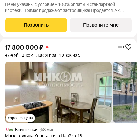
Цены указаны с условием 100% оплаты и стандартной
ипотеки. Прямая продажа от застройщика! Продается 2-к.
квартира номер 150 общей площадью 80.8 кв.м. на 2-м этаже 9
этажного дома, камерные дома СОУЛ (премиум-класс). Без
Позвонить
Позвоните мне
отделки. Проект бизнес-класса
17 800 000
₽
47,4 м²
2-комн. квартира
1 этаж из 9
хорошая цена
Войковская
8 мин.
Москва
,
улица Константина Царёва
,
18