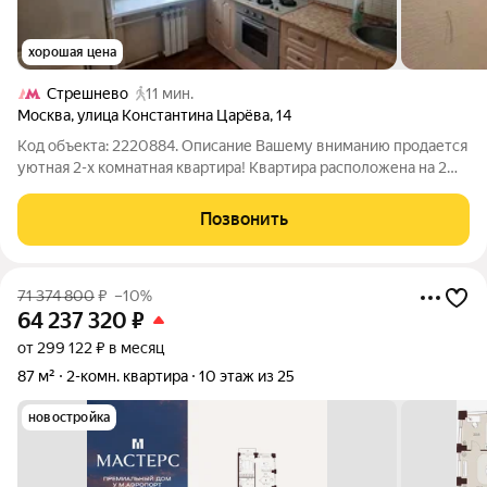
хорошая цена
Стрешнево
11 мин.
Москва
,
улица Константина Царёва
,
14
Код объекта: 2220884. Описание Вашему вниманию продается
уютная 2-х комнатная квартира! Квартира расположена на 2
этаже 5 этажного кирпичного дома. Описание квартиры.
Теплая, светлая квартира с окнами во двор. В квартире
Позвонить
выполнен косметический
71 374 800
₽
–10%
64 237 320
₽
от 299 122 ₽ в месяц
87 м²
2-комн. квартира
10 этаж из 25
новостройка