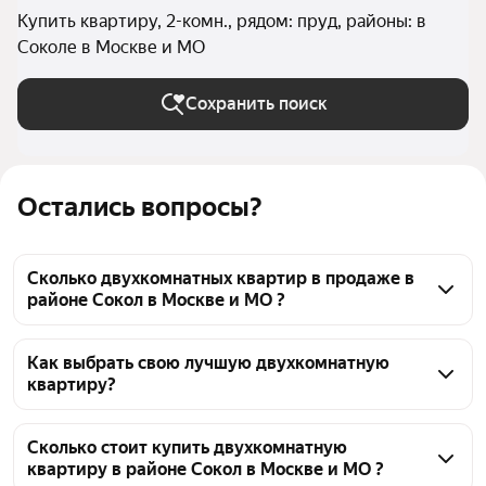
Купить квартиру, 2-комн., рядом: пруд, районы: в
Соколе в Москве и МО
Сохранить поиск
Остались вопросы?
Сколько двухкомнатных квартир в продаже в
районе Сокол в Москве и МО ?
На Яндекс Недвижимости в продаже в районе 
Сокол в Москве и МО 239 двухкомнатных квартир, 
Как выбрать свою лучшую двухкомнатную
квартиру?
из них 4 объявления от собственников, 40 
объявлений от агентств, 195 объявлений от 
Чтобы купить 2-комнатную квартиру рядом с 
застройщиков
прудом в районе Сокол, воспользуйтесь тепловой 
Сколько стоит купить двухкомнатную
квартиру в районе Сокол в Москве и МО ?
картой для оценки инфраструктуры и 