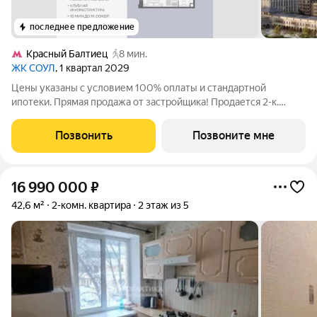
последнее предложение
Красный Балтиец
8 мин.
ЖК СОУЛ
, 1 квартал 2029
Цены указаны с условием 100% оплаты и стандартной
ипотеки. Прямая продажа от застройщика! Продается 2-к.
квартира номер 285 общей площадью 58.9 кв.м. на 2-м этаже 9
этажного дома, камерные дома СОУЛ (премиум-класс). Без
Позвонить
Позвоните мне
отделки. Проект бизнес-класса
16 990 000
₽
42,6 м²
2-комн. квартира
2 этаж из 5