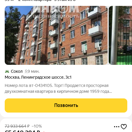
Сокол
9 мин.
Москва
,
Ленинградское шоссе
,
3с1
Номер лота: вт-0434105. Торг! Продается просторная
двухкомнатная квартира в кирпичном доме 1959 года
постройки индивидуального проекта. Дом обладает отличной
шумо- и теплоизоляцией, толстые стены. Это эксклюзивное
Позвонить
жилье в престижном районе Сокол,
72 933 664
₽
–10%