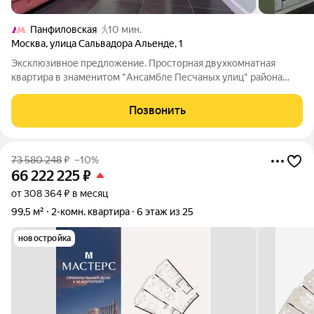
Панфиловская
10 мин.
Москва
,
улица Сальвадора Альенде
,
1
Эксклюзивное предложение. Просторная двухкомнатная
квартира в знаменитом "Ансамбле Песчаных улиц" района
Сокол Комнаты изолированные, каждая из них имеет
великолепные видовые характеристики. В квартире выполнен
Позвонить
качественный фундаментальный ремонт,
73 580 248
₽
–10%
66 222 225
₽
от 308 364 ₽ в месяц
99,5 м²
2-комн. квартира
6 этаж из 25
новостройка