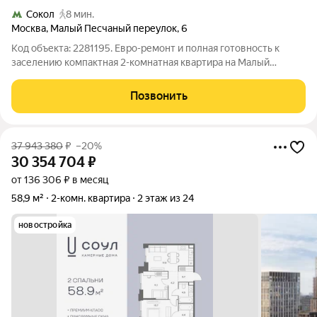
Сокол
8 мин.
Москва
,
Малый Песчаный переулок
,
6
Код объекта: 2281195. Евро-ремонт и полная готовность к
заселению компактная 2-комнатная квартира на Малый
Песчаный переулок, 6, 41 м. Изолированные комнаты, окна
выходят на улицу, квартира наполняется дневным светом и
Позвонить
сохраняет ощущение уюта и
37 943 380
₽
–20%
30 354 704
₽
от 136 306 ₽ в месяц
58,9 м²
2-комн. квартира
2 этаж из 24
новостройка