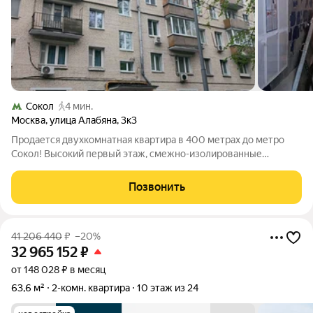
Сокол
4 мин.
Москва
,
улица Алабяна
,
3к3
Продается двухкомнатная квартира в 400 метрах до метро
Сокол! Высокий первый этаж, смежно-изолированные
комнаты , пластиковые окна с решетками, совмещенный сан/
узел, шлагбаум. Один взрослый собственник ( основание-
Позвонить
приватизация 2008 г. ), свободная
41 206 440
₽
–20%
32 965 152
₽
от 148 028 ₽ в месяц
63,6 м²
2-комн. квартира
10 этаж из 24