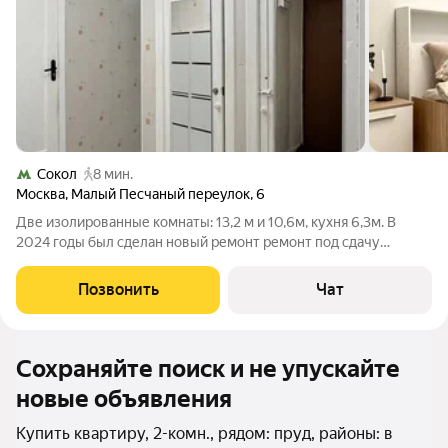
Сокол
8 мин.
Москва
,
Малый Песчаный переулок
,
6
Две изолированные комнаты: 13,2 м и 10,6м, кухня 6,3м. В
2024 годы был сделан новый ремонт ремонт под сдачу
квартиры в аренду. На данный момент проживают арендаторы,
осмотр по договоренности. Юридически чистая квартира, один
Позвонить
Чат
взрослый собственник,
Сохраняйте поиск и не упускайте
новые объявления
Купить квартиру, 2-комн., рядом: пруд, районы: в