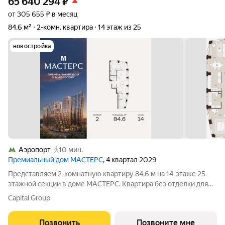
65 640 294
₽
от 305 655 ₽ в месяц
84,6 м²
2-комн. квартира
14 этаж из 25
новостройка
Аэропорт
10 мин.
Премиальный дом МАСТЕРС
, 4 квартал 2029
Представляем 2-комнатную квартиру 84,6 м на 14-этаже 25-
этажной секции в доме МАСТЕРС. Квартира без отделки для
реализации индивидуального дизайн-проекта. Скидка 10% в
Capital Group
июле! Подробности в офисе отдела продаж. - Гардеробная -
Виды на Москва-Сити, ВЭБ
Позвонить
Позвоните мне