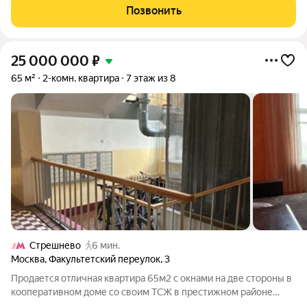
м, изолированная комната спальня 12.3 м2, 1 изолированный
Позвонить
санузел, прихожая
25 000 000
₽
65 м²
2-комн. квартира
7 этаж из 8
Стрешнево
6 мин.
Москва
,
Факультетский переулок
,
3
Продается отличная квартира 65м2 с окнами на две стороны в
кооперативном доме со своим ТСЖ в престижном районе
Сокол. Пешком до МЦК Стрешнево -5-7 мин, м. Сокол-15-17